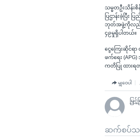
သမ္မတဦးသိန်းစိ
ပြဌာန်းခဲ့ပြီး 
ဘုတ်အဖွဲ့ကိုလည်
၄၉မှုရှိပါတယ်။
ငွေကြေးဆိုင်ရာ 
ဖက်ရေး (APG) အဖွ
ကတိပြု ထားရတ
မျှဝေပါ
မြင့်မ
ဆက်စပ်သတင