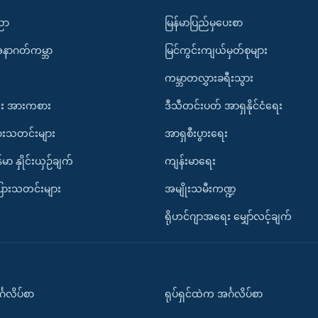
ပညာ
မြန်မာပြည်မှပေးစာ
အနာဂတ်ကမ္ဘာ
မြင်ကွင်းကျယ်မှတ်စုများ
ကမ္ဘာတလွှားခရီးသွား
း အားကစား
ဒီသီတင်းပတ် အာရှနိုင်ငံရေး
ားသတင်းများ
အာရှစီးပွားရေး
်မာ နှိုင်းယှဉ်ချက်
ကျန်းမာရေး
ပြားသတင်းများ
အမျိုးသမီးကဏ္ဍ
ရိုဟင်ဂျာအရေး မျှော်လင့်ချက်
်္ဂလိပ်စာ
ရုပ်ရှင်ထဲက အင်္ဂလိပ်စာ