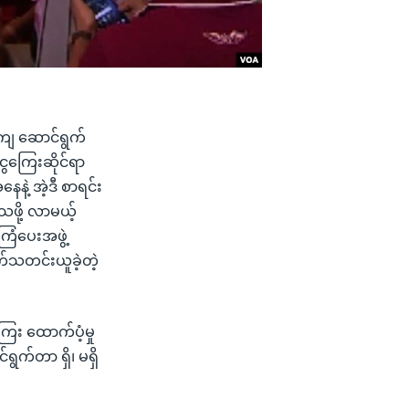
ကျကျ ဆောင်ရွက်
ငွေကြေးဆိုင်ရာ
ေနဲ့ အဲ့ဒီ စာရင်း
သဖို့ လာမယ့်
ကြံပေးအဖွဲ့
က်သတင်းယူခဲ့တဲ့
ကြေး ထောက်ပံ့မှု
ွက်တာ ရှိ၊ မရှိ