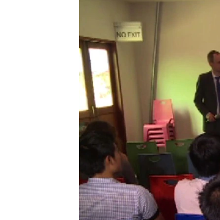
သုတပဒေသာ အင်္ဂလိပ်စာ
အ
ညွန်း
စာမျက်နှာ
သို့
ကျော်
ကြည့်
ရန်
ရှာဖွေ
ရန်
နေရာ
သို့
ကျော်
ရန်