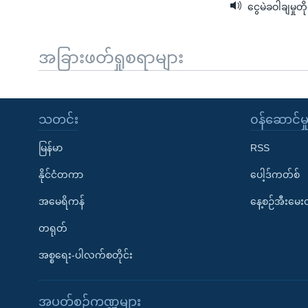
ငွေမဲခဝါချမှုတ
အခြားဖတ်ရှုစရာများ
သတင်း
၀န်ဆောင်မှ
မြန်မာ
RSS
နိုင်ငံတကာ
ပေါ့ဒ်ကတ်စ်
အမေရိကန်
နေ့စဉ်အီးမေ
တရုတ်
အစ္စရေး-ပါလက်စတိုင်း
အပတ်စဉ်ကဏ္ဍများ