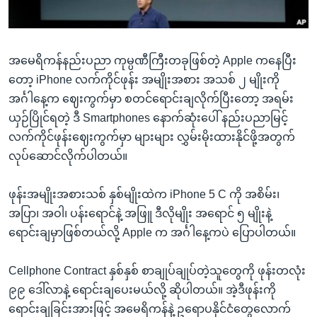
အ
သုတပဒေသာ အင်္ဂလိပ်စာ
ညွန်း
Learning English
စာမျက်နှာ
အမေရိကန်နည်းပညာ ကုမ္ပဏီကြီးတခုဖြစ်တဲ့ Apple ကနေပြီး
သို့
ဗွီအိုအေ လူမှုကွန်ယက်များ
တော့ iPhone လက်ကိုင်ဖုန်း အမျိုးအစား အသစ် ၂ မျိုးကို
ကျော်
အင်္ဂါနေ့က ဈေးကွက်မှာ စတင်ရောင်းချလိုက်ပြီးတော့ အရမ်း
ကြည့်
ယှဉ်ပြိုင်ရတဲ့ ဒီ Smartphones နောက်ဆုံးပေါ် နည်းပညာမြင့်
ရန်
ဘာသာစကားများ
လက်ကိုင်ဖုန်းဈေးကွက်မှာ များများ လွှမ်းမိုးထားနိုင်ဖို့အတွက်
ရှာဖွေ
လုပ်ဆောင်လိုက်ပါတယ်။
ရန်
နေရာ
ဖုန်းအမျိုးအစားသစ် နှစ်မျိုးထဲက iPhone 5 C ကို အစိမ်း၊
သို့
အပြာ၊ အဝါ၊ ပန်းရောင်နဲ့ အဖြူ ဒီလိုမျိုး အရောင် ၅ မျိုးနဲ့
ကျော်
ရောင်းချမှာဖြစ်တယ်လို့ Apple က အင်္ဂါနေ့ကပဲ ပြောပါတယ်။
ရန်
Cellphone Contract နှစ်နှစ် စာချုပ်ချုပ်တဲ့သူတွေကို ဖုန်းတလုံး
၉၉ ဒေါ်လာနဲ့ ရောင်းချပေးမယ်လို့ ဆိုပါတယ်။ အဲ့ဒီဖုန်းကို
ရောင်းချခြင်းအားဖြင့် အမေရိကန်နဲ့ ဥရောပနိုင်ငံတွေလောက်