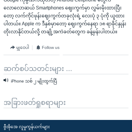
လောလောဆယ် Smartphones ဈေးကွက်မှာ လွှမ်းမိုးထားပြီး
တော့ လက်ကိုင်ဖုန်းဈေးကွက်တခုလုံးရဲ့ လေးပုံ ၃ ပုံကို ယူထား
ပါတယ်။ Apple က ဒီနှစ်မှာတော့ ဈေးကွက်နေရာ ၁၈ ရာခိုင်နှုန်း
တိုးလာနိုင်တယ်လို့ တချို့အကဲခတ်တွေက ခန့်မှန်းပါတယ်။
မျှဝေပါ
Follow us
ဆက်စပ်သတင်းများ ...
iPhone သစ် ၂ မျိုးထွက်ပြီ
အခြားဖတ်ရှုစရာများ
ဗွီအိုအေ လူမှုကွန်ယက်များ