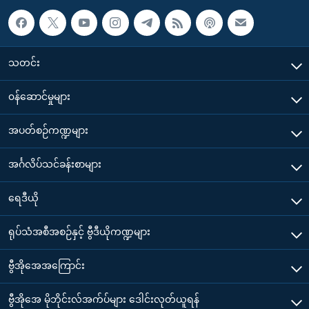
သတင်း
၀န်ဆောင်မှုများ
အပတ်စဉ်ကဏ္ဍများ
အင်္ဂလိပ်သင်ခန်းစာများ
ရေဒီယို
ရုပ်သံအစီအစဉ်နှင့် ဗွီဒီယိုကဏ္ဍများ
ဗွီအိုအေအကြောင်း
ဗွီအိုအေ မိုဘိုင်းလ်အက်ပ်များ ဒေါင်းလုတ်ယူရန်