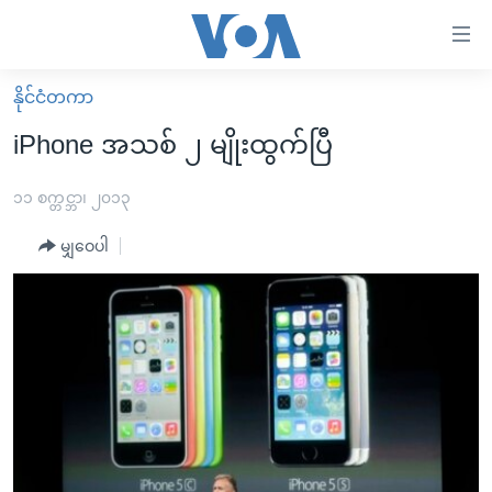
သုံး
ရ
လွယ်ကူ
နိုင်ငံတကာ
မူလစာမျက်နှာ
စေ
iPhone အသစ် ၂ မျိုးထွက်ပြီ
မြန်မာ
သည့်
ကမ္ဘာ့သတင်းများ
၁၁ စက္တင္ဘာ၊ ၂၀၁၃
Link
ဗွီဒီယို
နိုင်ငံတကာ
မျှဝေပါ
များ
သတင်းလွတ်လပ်ခွင့်
အမေရိကန်
ပင်မ
ရပ်ဝန်းတခု လမ်းတခု အလွန်
တရုတ်
အကြောင်းအရာ
သို့
အင်္ဂလိပ်စာလေ့လာမယ်
အစ္စရေး-ပါလက်စတိုင်း
ကျော်
အပတ်စဉ်ကဏ္ဍများ
အမေရိကန်သုံးအီဒီယံ
ကြည့်
ရေဒီယိုနှင့်ရုပ်သံ အချက်အလက်များ
မကြေးမုံရဲ့ အင်္ဂလိပ်စာ
ရေဒီယို
ရန်
ပင်မ
ရေဒီယို/တီဗွီအစီအစဉ်
ရုပ်ရှင်ထဲက အင်္ဂလိပ်စာ
တီဗွီ