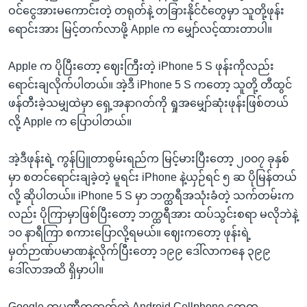
ဝင်ငွေအားမကောင်းတဲ့ တရုတ်နဲ့ တခြားနိုင်ငံတွေမှာ သူတို့ဖုန်း
ရောင်းအား မြင့်တက်လာဖို့ Apple က မျှော်လင့်ထားတာပါ။
Apple က ပိုပြီးတော့ ဈေးကြီးတဲ့ iPhone 5 S ဖုန်းကိုလည်း
ရောင်းချလိုက်ပါတယ်။ အဲ့ဒီ iPhone 5 S ကတော့ သူတို့ တီထွင်
ဖန်တီးခဲ့သမျှထဲမှာ ရှေ့အနာဂတ်ကို ရှုအမျှော်ဆုံးဖုန်းဖြစ်တယ်
လို့ Apple က ပြောပါတယ်။
အဲ့ဒီဖုန်းရဲ့ ကွန်ပြူတာစွမ်းရည်က မြင့်မားပြီးတော့ ၂၀၀၇ ခုနှစ်
မှာ စတင်ရောင်းချခဲ့တဲ့ မူရင်း iPhone နဲ့ယှဉ်ရင် ၅ ဆ ပိုမြန်တယ်
လို့ ဆိုပါတယ်။ iPhone 5 S မှာ ဘက္ထရီအသုံးခံတဲ့ သက်တမ်းက
လည်း ပိုကြာမှာဖြစ်ပြီးတော့ ဘက္ထရီအား ထပ်သွင်းစရာ မလိုဘဲနဲ့
၁၀ နာရီကြာ စကားပြောလို့ရမယ်။ ဈေးကတော့ ဖုန်းရဲ့
မှတ်ဉာဏ်ပမာဏနဲ့လိုက်ပြီးတော့ ၁၉၉ ဒေါ်လာကနေ ၃၉၉
ဒေါ်လာအထိ ရှိမှာပါ။
Google ကုမ္ပဏီကထုတ်တဲ့ Android Cellphone တွေက