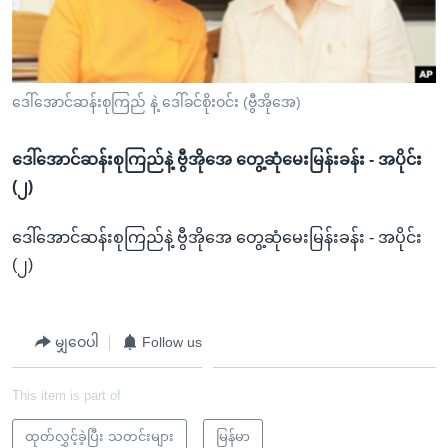
အ
သုတပဒေသာ အင်္ဂလိပ်စာ
ညွန်း
Learning English
စာမျက်နှာ
သို့
ဗွီအိုအေ လူမှုကွန်ယက်များ
ဒေါ်အောင်ဆန်းစုကြည် နဲ့ ဒေါ်ခင်စိုးဝင်း (ဗွီအိုအေ)
ကျော်
ကြည့်
ဒေါ်အောင်ဆန်းစုကြည်နဲ့ ဗွီအိုအေ တွေ့ဆုံမေးမြန်းခန်း - အပိုင်း
ရန်
ဘာသာစကားများ
(၂)
ရှာဖွေ
ရန်
ဒေါ်အောင်ဆန်းစုကြည်နဲ့ ဗွီအိုအေ တွေ့ဆုံမေးမြန်းခန်း - အပိုင်း
နေရာ
(၂)
သို့
ကျော်
ရန်
မျှဝေပါ
Follow us
This item is part of
ထုတ်လွှင့်ခဲ့ပြီး သတင်းများ
မြန်မာ