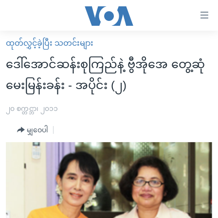
သုံး
ရ
လွယ်ကူ
ထုတ်လွှင့်ခဲ့ပြီး သတင်းများ
မူလစာမျက်နှာ
စေ
ဒေါ်အောင်ဆန်းစုကြည်နဲ့ ဗွီအိုအေ တွေ့ဆုံ
မြန်မာ
သည့်
မေးမြန်းခန်း - အပိုင်း (၂)
ကမ္ဘာ့သတင်းများ
Link
ဗွီဒီယို
နိုင်ငံတကာ
၂၀ စက္တင္ဘာ၊ ၂၀၁၁
များ
သတင်းလွတ်လပ်ခွင့်
အမေရိကန်
ပင်မ
မျှဝေပါ
ရပ်ဝန်းတခု လမ်းတခု အလွန်
တရုတ်
အကြောင်းအရာ
သို့
အင်္ဂလိပ်စာလေ့လာမယ်
အစ္စရေး-ပါလက်စတိုင်း
ကျော်
အပတ်စဉ်ကဏ္ဍများ
အမေရိကန်သုံးအီဒီယံ
ကြည့်
ရေဒီယိုနှင့်ရုပ်သံ အချက်အလက်များ
မကြေးမုံရဲ့ အင်္ဂလိပ်စာ
ရေဒီယို
ရန်
ပင်မ
ရေဒီယို/တီဗွီအစီအစဉ်
ရုပ်ရှင်ထဲက အင်္ဂလိပ်စာ
တီဗွီ