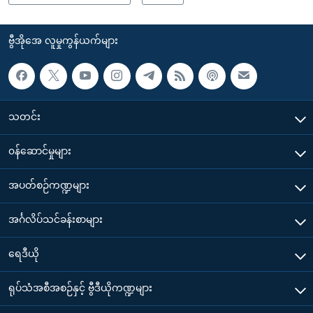
ဗွီအိုအေ လူမှုကွန်ယက်များ
သတင်း
၀န်ဆောင်မှုများ
အပတ်စဉ်ကဏ္ဍများ
အင်္ဂလိပ်သင်ခန်းစာများ
ရေဒီယို
ရုပ်သံအစီအစဉ်နှင့် ဗွီဒီယိုကဏ္ဍများ