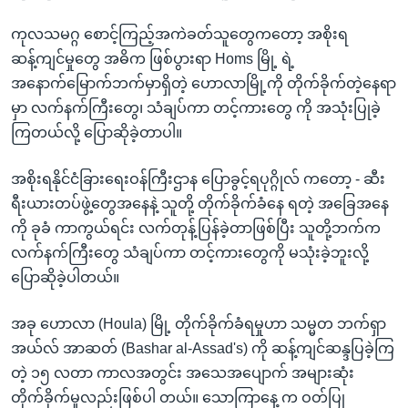
ကုလသမဂ္ဂ စောင့်ကြည့်အကဲခတ်သူတွေကတော့ အစိုးရ
ဆန့်ကျင်မှုတွေ အဓိက ဖြစ်ပွားရာ Homs မြို့ ရဲ့
အနောက်မြောက်ဘက်မှာရှိတဲ့ ဟောလာမြို့ကို တိုက်ခိုက်တဲ့နေရာ
မှာ လက်နက်ကြီးတွေ၊ သံချပ်ကာ တင့်ကားတွေ ကို အသုံးပြုခဲ့
ကြတယ်လို့ ပြောဆိုခဲ့တာပါ။
အစိုးရနိုင်ငံခြားရေးဝန်ကြီးဌာန ပြောခွင့်ရပုဂ္ဂိုလ် ကတော့ - ဆီး
ရီးယားတပ်ဖွဲ့တွေအနေနဲ့ သူတို့ တိုက်ခိုက်ခံနေ ရတဲ့ အခြေအနေ
ကို ခုခံ ကာကွယ်ရင်း လက်တုန့်ပြန်ခဲ့တာဖြစ်ပြီး သူတို့ဘက်က
လက်နက်ကြီးတွေ သံချပ်ကာ တင့်ကားတွေကို မသုံးခဲ့ဘူးလို့
ပြောဆိုခဲ့ပါတယ်။
အခု ဟောလာ (Houla) မြို့ တိုက်ခိုက်ခံရမှုဟာ သမ္မတ ဘက်ရှာ
အယ်လ် အာဆတ် (Bashar al-Assad's) ကို ဆန့်ကျင်ဆန္ဒပြခဲ့ကြ
တဲ့ ၁၅ လတာ ကာလအတွင်း အသေအပျောက် အများဆုံး
တိုက်ခိုက်မှုလည်းဖြစ်ပါ တယ်။ သောကြာနေ့ က ဝတ်ပြု