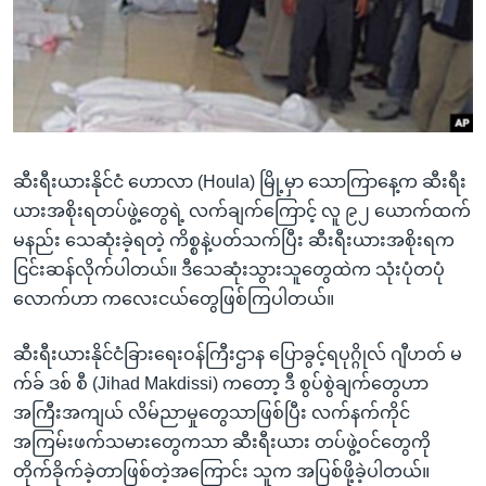
အ
သုတပဒေသာ အင်္ဂလိပ်စာ
ညွန်း
Learning English
စာမျက်နှာ
သို့
ဗွီအိုအေ လူမှုကွန်ယက်များ
ကျော်
ကြည့်
ဆီးရီးယားနိုင်ငံ ဟောလာ (Houla) မြို့မှာ သောကြာနေ့က ဆီးရီး
ရန်
ဘာသာစကားများ
ယားအစိုးရတပ်ဖွဲ့တွေရဲ့ လက်ချက်ကြောင့် လူ ၉၂ ယောက်ထက်
ရှာဖွေ
မနည်း သေဆုံးခဲ့ရတဲ့ ကိစ္စနဲ့ပတ်သက်ပြီး ဆီးရီးယားအစိုးရက
ရန်
ငြင်းဆန်လိုက်ပါတယ်။ ဒီသေဆုံးသွားသူတွေထဲက သုံးပုံတပုံ
နေရာ
လောက်ဟာ ကလေးငယ်တွေဖြစ်ကြပါတယ်။
သို့
ကျော်
ဆီးရီးယားနိုင်ငံခြားရေးဝန်ကြီးဌာန ပြောခွင့်ရပုဂ္ဂိုလ် ဂျီဟတ် မ
ရန်
က်ခ် ဒစ် စီ (Jihad Makdissi) ကတော့ ဒီ စွပ်စွဲချက်တွေဟာ
အကြီးအကျယ် လိမ်ညာမှုတွေသာဖြစ်ပြီး လက်နက်ကိုင်
အကြမ်းဖက်သမားတွေကသာ ဆီးရီးယား တပ်ဖွဲ့ဝင်တွေကို
တိုက်ခိုက်ခဲ့တာဖြစ်တဲ့အကြောင်း သူက အပြစ်ဖို့ခဲ့ပါတယ်။