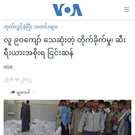
သုံး
ရ
လွယ်ကူ
ထုတ်လွှင့်ခဲ့ပြီး သတင်းများ
မူလစာမျက်နှာ
စေ
လူ ၉၀ကျော် သေဆုံးတဲ့ တိုက်ခိုက်မှု၊ ဆီး
မြန်မာ
သည့်
ရီးယားအစိုးရ ငြင်းဆန်
ကမ္ဘာ့သတင်းများ
Link
ဗွီဒီယို
နိုင်ငံတကာ
VOA
များ
သတင်းလွတ်လပ်ခွင့်
အမေရိကန်
၂၇ ေမ၊ ၂၀၁၂
ပင်မ
ရပ်ဝန်းတခု လမ်းတခု အလွန်
တရုတ်
အကြောင်းအရာ
မျှဝေပါ
သို့
အင်္ဂလိပ်စာလေ့လာမယ်
အစ္စရေး-ပါလက်စတိုင်း
ကျော်
အပတ်စဉ်ကဏ္ဍများ
အမေရိကန်သုံးအီဒီယံ
ကြည့်
ရေဒီယိုနှင့်ရုပ်သံ အချက်အလက်များ
မကြေးမုံရဲ့ အင်္ဂလိပ်စာ
ရေဒီယို
ရန်
ပင်မ
ရေဒီယို/တီဗွီအစီအစဉ်
ရုပ်ရှင်ထဲက အင်္ဂလိပ်စာ
တီဗွီ