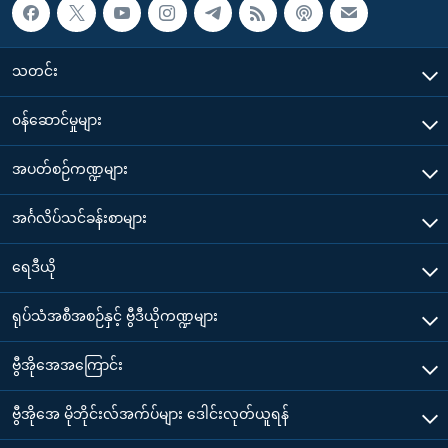
သတင်း
၀န်ဆောင်မှုများ
အပတ်စဉ်ကဏ္ဍများ
အင်္ဂလိပ်သင်ခန်းစာများ
ရေဒီယို
ရုပ်သံအစီအစဉ်နှင့် ဗွီဒီယိုကဏ္ဍများ
ဗွီအိုအေအကြောင်း
ဗွီအိုအေ မိုဘိုင်းလ်အက်ပ်များ ဒေါင်းလုတ်ယူရန်