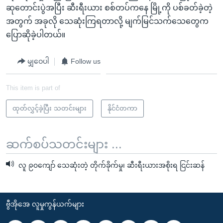
ဆုတောင်းပွဲအပြီး ဆီးရီးယား စစ်တပ်ကနေ မြို့ကို ပစ်ခတ်ခဲ့တဲ့
အတွက် အခုလို သေဆုံးကြရတာလို့ မျက်မြင်သက်သေတွေက
ပြောဆိုခဲ့ပါတယ်။
မျှဝေပါ
Follow us
This item is part of
ထုတ်လွှင့်ခဲ့ပြီး သတင်းများ
နိုင်ငံတကာ
ဆက်စပ်သတင်းများ ...
လူ ၉၀ကျော် သေဆုံးတဲ့ တိုက်ခိုက်မှု၊ ဆီးရီးယားအစိုးရ ငြင်းဆန်
ဗွီအိုအေ လူမှုကွန်ယက်များ