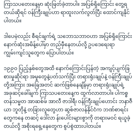
ကြာသပတေးနေ့မှာ ဆုံးဖြတ်ခဲ့တာပါ။ အပြစ်ရှိကြောင်း တွေ့ရ
တယ်ဆိုရင် ဝန်ကြီးချုပ်ဟာ ရာထူးလက်လွတ်ပြီး ထောင်ကျနိုင်
ပါတယ်။
ဒါပေမဲ့လည်း စီရင်ချက်ရဲ့ သဘောသဘာဝဟာ အပြစ်ရှိကြောင်း
နောက်ဆုံးအမိန့်ပေါ်မှာ တည်မှီနေတယ်လို့ ဥပဒေရေးရာ
ကျွမ်းကျင်သူတွေက ပြောပါတယ်။
၁၉၉ဝ ပြည့်နှစ်တွေအထိ နောက်ကြောင်းပြန်တဲ့ အကျင့်ပျက်ခြ
စားမှုဆိုင်ရာ အမှုတွေနဲ့ပတ်သက်ပြီး တရားရုံးချုပ်နဲ့ ဝန်ကြီးချုပ်
တို့အကြား အခြေအတင် ဆက်ဖြစ်နေချိန်မှာ တရားရုံးချုပ်ရဲ့
အခုဆင့်ခေါ်ချက် ကြာသပတေးနေ့က ထွက်လာတာပါ။ ပါကစ္စ
တန်သမ္မတ အာဆစ်ဖ် အာလီ ဇာဒါရီ၊ ဝန်ကြီးချုပ်ဟောင်း ဘနာဇီ
ယာ ဘူတိုနဲ့ တခြားလူတွေဟာ ဆွစ်ဇာလန်နိုင်ငံက ဘဏ်စာရင်း
တွေကနေ တဆင့် ဒေါ်လာ န်းပေါင်းများစွာကို တရားမဝင် ရယူခဲ့
တယ်လို့ အစိုးရရှေ့နေတွေက စွပ်စွဲထားပါတယ်။