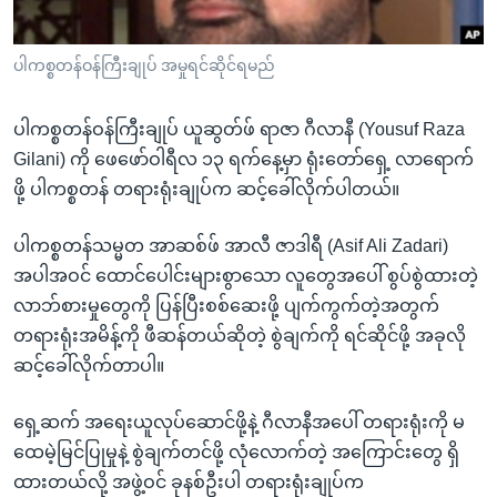
အ
သုတပဒေသာ အင်္ဂလိပ်စာ
ညွန်း
Learning English
ပါကစ္စတန်ဝန်ကြီးချုပ် အမှုရင်ဆိုင်ရမည်
စာမျက်နှာ
သို့
ဗွီအိုအေ လူမှုကွန်ယက်များ
ကျော်
ပါကစ္စတန်ဝန်ကြီးချုပ် ယူဆွတ်ဖ် ရာဇာ ဂီလာနီ (Yousuf Raza
ကြည့်
Gilani) ကို ဖေဖော်ဝါရီလ ၁၃ ရက်နေ့မှာ ရုံးတော်ရှေ့ လာရောက်
ရန်
ဖို့ ပါကစ္စတန် တရားရုံးချုပ်က ဆင့်ခေါ်လိုက်ပါတယ်။
ဘာသာစကားများ
ရှာဖွေ
ပါကစ္စတန်သမ္မတ အာဆစ်ဖ် အာလီ ဇာဒါရီ (Asif Ali Zadari)
ရန်
အပါအဝင် ထောင်ပေါင်းများစွာသော လူတွေအပေါ် စွပ်စွဲထားတဲ့
နေရာ
လာဘ်စားမှုတွေကို ပြန်ပြီးစစ်ဆေးဖို့ ပျက်ကွက်တဲ့အတွက်
သို့
တရားရုံးအမိန့်ကို ဖီဆန်တယ်ဆိုတဲ့ စွဲချက်ကို ရင်ဆိုင်ဖို့ အခုလို
ကျော်
ဆင့်ခေါ်လိုက်တာပါ။
ရန်
ရှေ့ဆက် အရေးယူလုပ်ဆောင်ဖို့နဲ့ ဂီလာနီအပေါ် တရားရုံးကို မ
ထေမဲ့မြင်ပြုမှုနဲ့ စွဲချက်တင်ဖို့ လုံလောက်တဲ့ အကြောင်းတွေ ရှိ
ထားတယ်လို့ အဖွဲ့ဝင် ခုနစ်ဦးပါ တရားရုံးချုပ်က