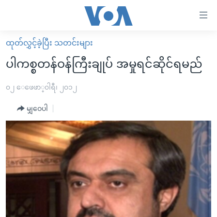
သုံး
ရ
လွယ်ကူ
ထုတ်လွှင့်ခဲ့ပြီး သတင်းများ
မူလစာမျက်နှာ
စေ
ပါကစ္စတန်ဝန်ကြီးချုပ် အမှုရင်ဆိုင်ရမည်
မြန်မာ
သည့်
ကမ္ဘာ့သတင်းများ
၀၂ ေဖေဖာ္၀ါရီ၊ ၂၀၁၂
Link
ဗွီဒီယို
နိုင်ငံတကာ
မျှဝေပါ
များ
သတင်းလွတ်လပ်ခွင့်
အမေရိကန်
ပင်မ
ရပ်ဝန်းတခု လမ်းတခု အလွန်
တရုတ်
အကြောင်းအရာ
သို့
အင်္ဂလိပ်စာလေ့လာမယ်
အစ္စရေး-ပါလက်စတိုင်း
ကျော်
အပတ်စဉ်ကဏ္ဍများ
အမေရိကန်သုံးအီဒီယံ
ကြည့်
ရေဒီယိုနှင့်ရုပ်သံ အချက်အလက်များ
မကြေးမုံရဲ့ အင်္ဂလိပ်စာ
ရေဒီယို
ရန်
ပင်မ
ရေဒီယို/တီဗွီအစီအစဉ်
ရုပ်ရှင်ထဲက အင်္ဂလိပ်စာ
တီဗွီ