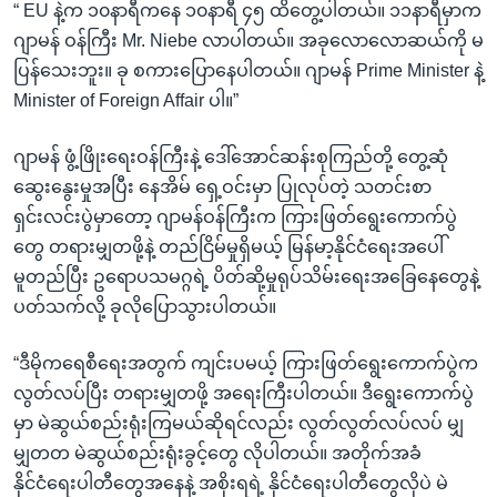
“ EU နဲ့က ၁၀နာရီကနေ ၁၀နာရီ ၄၅ ထိတွေ့ပါတယ်။ ၁၁နာရီမှာက
ဂျာမန် ဝန်ကြီး Mr. Niebe လာပါတယ်။ အခုလောလောဆယ်ကို မ
ပြန်သေးဘူး။ ခု စကားပြောနေပါတယ်။ ဂျာမန် Prime Minister နဲ့
Minister of Foreign Affair ပါ။”
ဂျာမန် ဖွံ့ဖြိုးရေးဝန်ကြီးနဲ့ ဒေါ်အောင်ဆန်းစုကြည်တို့ တွေ့ဆုံ
ဆွေးနွေးမှုအပြီး နေအိမ် ရှေ့ဝင်းမှာ ပြုလုပ်တဲ့ သတင်းစာ
ရှင်းလင်းပွဲမှာတော့ ဂျာမန်ဝန်ကြီးက ကြားဖြတ်ရွေးကောက်ပွဲ
တွေ တရားမျှတဖို့နဲ့ တည်ငြိမ်မှုရှိမယ့် မြန်မာ့နိုင်ငံရေးအပေါ်
မူတည်ပြီး ဥရောပသမဂ္ဂရဲ့ ပိတ်ဆို့မှုရုပ်သိမ်းရေးအခြေနေတွေနဲ့
ပတ်သက်လို့ ခုလိုပြောသွားပါတယ်။
“ဒီမိုကရေစီရေးအတွက် ကျင်းပမယ့် ကြားဖြတ်ရွေးကောက်ပွဲက
လွတ်လပ်ပြီး တရားမျှတဖို့ အရေးကြီးပါတယ်။ ဒီရွေးကောက်ပွဲ
မှာ မဲဆွယ်စည်းရုံးကြမယ်ဆိုရင်လည်း လွတ်လွတ်လပ်လပ် မျှ
မျှတတ မဲဆွယ်စည်းရုံးခွင့်တွေ လိုပါတယ်။ အတိုက်အခံ
နိုင်ငံရေးပါတီတွေအနေနဲ့ အစိုးရရဲ့ နိုင်ငံရေးပါတီတွေလိုပဲ မဲ