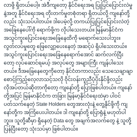
လာဖို့ ရှိတယ်ပေါ့။ အဲဒီကျတော့ နိုင်ငံရေးအရ ပြုပြင်ပြောင်းလဲမှု
နဲ့အတူ နိုင်ငံရေးအရ တိုးတက်မှုတစုံတရာ ရှိတယ်လို့ ကျနော်တို့
လည်း သုံးသပ်ပါတယ်။ ဒါပေမဲ့လို့ တကယ်ပြုပြင်ပြောင်းလဲတဲ့
အခြေနေပေါ်ကို ရောက်ဖို့က လိုပါသေးတယ်။ မြန်မာနိုင်ငံက
အသွင်ကူးပြောင်းရေးအခြေနေထိကို မရောက်သေးပါဘူး။
လွတ်လပ်မှုတွေ ဖြေလျှော့ပေးနေတဲ့ အဆင့်ပဲ ရှိပါသေးတယ်။
အသွင်ကူးပြောင်းရေးအခြေနေရောက်အောင် ဆက်လက်ပြီး
တော့ လုပ်ဆောင်ရမယ့် အလုပ်တွေ အများကြီး ကျန်ပါသေး
တယ်။ ဒီအခြေနေတွေကိုတော့ နိုင်ငံတကာလည်း သေသေချာချာ
စောင့်ကြည့်လေ့လာသင့်သလို ဝိုင်းဝန်းကူညီပံ့ပိုးနိုင်ဖို့လည်း
လိုအပ်တယ်ဆိုတာကိုတော့ ကျနော်တို့ ပြောဖြစ်ပါတယ်။ ကျနော်
တို့အပြင် မြန်မာနိုင်ငံက တခြား မြန်မာ့နိုင်ငံရေးထဲမှာ ပါဝင်
ပတ်သက်နေတဲ့ State Holders တွေအားလုံးနဲ့ တွေ့နိုင်ဖို့ကို ကျ
နော်တို့က အကြံပေးပါတယ်။ ဒါ ကျနော်တို့ ပြောရုံနဲ့ မဟုတ်ပါ
ဘူး။ သူတို့ဆီမှာ ရှိနေတဲ့ Data တွေ အချက်အလက်တွေ နဲ့ သူတို့
ပြန်ပြီးတော့ သုံးသပ်မှာ ဖြစ်ပါတယ်။