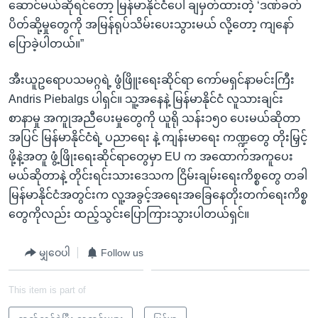
ဆောင်မယ်ဆိုရင်တော့ မြန်မာနိုင်ငံပေါ် ချမှတ်ထားတဲ့ ‘ဒဏ်ခတ်
ပိတ်ဆို့မှုတွေကို အမြန်ရုပ်သိမ်းပေးသွားမယ် လို့တော့ ကျနော်
ပြောခဲ့ပါတယ်။”
အီးယူဥရောပသမဂ္ဂရဲ့ ဖွံဖြိူးရေးဆိုင်ရာ ကော်မရှင်နာမင်းကြီး
Andris Piebalgs ပါရှင်။ သူ့အနေနဲ့ မြန်မာနိုင်ငံ လူသားချင်း
စာနာမှု အကူုအညီပေးမှုတွေကို ယူရို သန်း၁၅၀ ပေးမယ်ဆိုတာ
အပြင် မြန်မာနိုင်ငံရဲ့ ပညာရေး နဲ့ ကျန်းမာရေး ကဏ္ဍတွေ တိုးမြှင့်
ဖို့နဲ့အတူ ဖွံ့ဖြိုးရေးဆိုင်ရာတွေမှာ EU က အထောက်အကူပေး
မယ်ဆိုတာနဲ့ တိုင်းရင်းသားဒေသက ငြိမ်းချမ်းရေးကိစ္စတွေ တခါ
မြန်မာနိုင်ငံအတွင်းက လူ့အခွင့်အရေးအခြေနေတိုးတက်ရေးကိစ္စ
တွေကိုလည်း ထည့်သွင်းပြောကြားသွားပါတယ်ရှင်။
မျှဝေပါ
Follow us
This item is part of