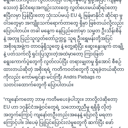
သေးတဲ့ နိုင်ငံရေးအကျဉ်းသားတွေ လွှတ်ပေးမယ်ဆိုရင်တော့
ဧပြီလမှာ ပြန်ပြီးတော့ သုံးသပ်မယ့် EU ရဲ့ မြန်မာနိုင်ငံ ဆိုင်ရာ မူ
ဝါဒတွေမှာ အကျိူးသက်ရောက်တာတွေ ရှိမှာ ဖြစ်တယ်လို့လည်း
ပြောပါတယ်။ တခါ မနေ့က နေပြည်တော်မှာ သမ္မတ ဦးသိန်းစိန်
နဲ့ အတုူ ပြည်သူလွှတ်တော်ဥက္ကဋ္ဌ သူရ ဦးရွှေမန်းတို့အပြင်
အစိုးရအဖွဲ့က တာဝန်ရှိသူတွေ နဲ့ တွေ့ဆုံပြီး ဆွေးနွေးချက် တချို့
နဲ့ ပတ်သက်လို့ ရှင်းပြသွားတဲ့အထဲမှာတော့ ကြားဖြတ်
ရွေးကောက်ပွဲတွေကို လွတ်လပ်ပြီး တရားမျှတမှု ရှိအောင် စီစဉ်
ထားတယ်ဆိုတဲ့ အစိုးရရဲ့ ကတိကဝတ်တွေကို သူရခဲ့တယ်ဆိုတာ
ကိုလည်း ကော်မရှင်နာ မင်းကြီး Andris Piebags က
သတင်းထောက်တွေကို ပြောပါတယ်။
“ကျနော်ကတော့ ဘာမှ ကတိမပေးခဲ့ပါဘူး။ ဘာလို့လဲဆိုတော့
EU ဟာ ၁၇နိုင်ငံအဖွဲ့ဝင်တွေရဲ့ သဘောတူညီမှု ရရှိဖို့ လိုတဲ့
အတွက်ကြောင့် ကျနော်တဦးတည်းအနေနဲ့ ပြောလို့ မရတာ
ကြောင့်ပါ။ ဒါပေမဲ့ ပြုပြင်ပြောင်းလဲမှုတွေကို ဆက်ပြီး ဖော်