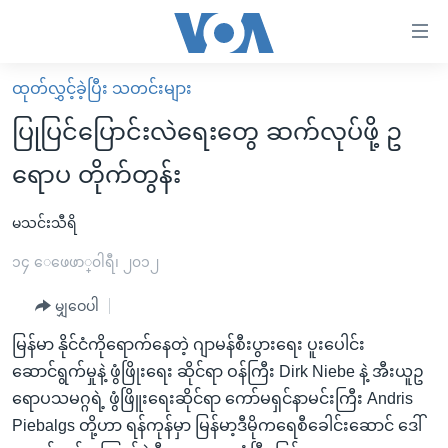
သုံး
ရ
လွယ်ကူ
ထုတ်လွှင့်ခဲ့ပြီး သတင်းများ
မူလစာမျက်နှာ
စေ
ပြုပြင်ပြောင်းလဲရေးတွေ ဆက်လုပ်ဖို့ ဥ
မြန်မာ
သည့်
ရောပ တိုက်တွန်း
ကမ္ဘာ့သတင်းများ
Link
ဗွီဒီယို
နိုင်ငံတကာ
မသင်းသီရိ
များ
သတင်းလွတ်လပ်ခွင့်
အမေရိကန်
၁၄ ေဖေဖာ္၀ါရီ၊ ၂၀၁၂
ပင်မ
ရပ်ဝန်းတခု လမ်းတခု အလွန်
တရုတ်
အကြောင်းအရာ
မျှဝေပါ
သို့
အင်္ဂလိပ်စာလေ့လာမယ်
အစ္စရေး-ပါလက်စတိုင်း
မြန်မာ နိုင်ငံကိုရောက်နေတဲ့ ဂျာမန်စီးပွားရေး ပူးပေါင်း
ကျော်
အပတ်စဉ်ကဏ္ဍများ
အမေရိကန်သုံးအီဒီယံ
ဆောင်ရွက်မှုနဲ့ ဖွံဖြိုးရေး ဆိုင်ရာ ဝန်ကြီး Dirk Niebe နဲ့ အီးယူဥ
ကြည့်
ရေဒီယိုနှင့်ရုပ်သံ အချက်အလက်များ
မကြေးမုံရဲ့ အင်္ဂလိပ်စာ
ရေဒီယို
ရောပသမဂ္ဂရဲ့ ဖွံဖြိူးရေးဆိုင်ရာ ကော်မရှင်နာမင်းကြီး Andris
ရန်
Piebalgs တို့ဟာ ရန်ကုန်မှာ မြန်မာ့ဒီမိုကရေစီခေါင်းဆောင် ဒေါ်
ပင်မ
ရေဒီယို/တီဗွီအစီအစဉ်
ရုပ်ရှင်ထဲက အင်္ဂလိပ်စာ
တီဗွီ