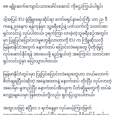
၈၈ မျိူးဆက်ကျောင်းသားခေါင်းဆောင် ကိုဌေးကြွယ်ပါရှင်၊
ဒါ့အပြင် EU ဖွံဖြိူးရေးဆိုင်ရာ ကော်မရှင်နာမင်းကြီး ဟာ ည ဒီ
ကနေ့ ညနေက ရန်ကုန်မှာ သူ့ခရီးစဉ်နဲ့ ပတ်သက်လို့ သတင်းစာ
ရှင်းလင်းပွဲ လုပ်ပါတယ်၊ ၃ရက်ကြာ လာခဲ့တဲ့သူခရီးစဉ်အတွင်း
မှာ ပြုုပြင်ပြောင်းလဲမှုတွေရှိလာတာကို EU က ကြိူဆိုသလို
မြန်မာနိုင်ငံအတွက် နောက်ထပ် ပြောင်းလဲရေးတွေ ပိုတိုးမြှင့်
လုပ်ဆောင်နိုင်ရန် အားပေးဖို့ ရည်ရွယ်တဲ့ အကြောင်း သတင်းစာ
ရှင်းလင်းပွဲမှာ ပြောသွားပါတယ်၊
မြန်မာနိုင်ငံတွင်းမှာ ပြုပြင်ပြောင်းလဲရေးတွေဟာ ဘယ်လောက်
စိတ်ချရပြီလဲဆိုတဲ့ အနေအထားနဲ့ နောက်ထပ် တိုးပြီး လုပ်လာတဲ့
အပေါ်မှာ မူတည်ပြီး နောက်ထပ်အီးယူက ပိတ်ဆို့မှုတွေကို ထပ်မံ
လျှော့ချပေးမှာ ဖြစ်တယ်လို့လည်း ရှင်းပြသွားပါတယ်၊
အထူးသဖြင့် ဧပြီလ ၁ ရက်နေ့မှာ လုပ်မယ့်ကြားဖြတ်
ရွေးကောက်ပွဲဟာ လွတ်လပ်ပြီး တရားမှုတွေ ရှိဖို့အပြင် ကျန်နေ