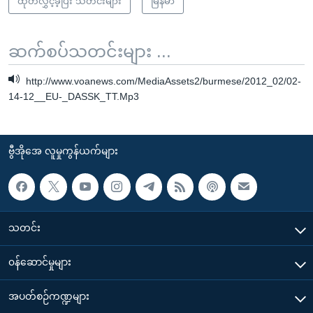
ထုတ်လွှင့်ခဲ့ပြီး သတင်းများ
မြန်မာ
ဆက်စပ်သတင်းများ ...
http://www.voanews.com/MediaAssets2/burmese/2012_02/02-
14-12__EU-_DASSK_TT.Mp3
ဗွီအိုအေ လူမှုကွန်ယက်များ
သတင်း
၀န်ဆောင်မှုများ
အပတ်စဉ်ကဏ္ဍများ