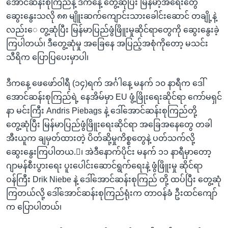
အောင်ဆန်းစုကြည်နဲ့ ဒီကနေ့ တွေ့ဆုံပြီး မြန်မာ့အရေးတွေ
အ
သုတပဒေသာ အင်္ဂလိပ်စာ
ဆွေးနွေးသလို ၈၈ မျိူးဆက်ကျောင်းသားခေါင်းဆောင် တချို့နဲ့
ညွန်း
Learning English
လည်းေ တွ့ဆုံပြီး မြန်မာပြည်ဖွံဖြိူးမှုဆိုင်ရာတွေကို ဆွေးနွေးခဲ့
စာမျက်နှာ
ကြပါတယ်၊ ဒီတွေ့ဆုံမှု အခြေနေ အပြည့်အစုံကိုတော့ မသင်း
သို့
ဗွီအိုအေ လူမှုကွန်ယက်များ
သီရိက ပြောပြပေးမှာပါ၊
ကျော်
ကြည့်
ဒီကနေ့ ဖေဖော်ဝါရီ (၁၄)ရက် အင်္ဂါနေ့ မနက် ၁၀ နာရီက ဒေါ်
ရန်
ဘာသာစကားများ
အောင်ဆန်းစုကြည်ရဲ့ နေအိမ်မှာ EU ဖွံ့ဖြိုးရေးဆိုင်ရာ ကော်မရှင်
ရှာဖွေ
နာ မင်းကြီး Andris Piebags နဲ့ ဒေါ်အောင်ဆန်းစုကြည်တို့
ရန်
တွေ့ဆုံပြီး မြန်မာပြည်ဖွံဖြိူးရေးဆိုင်ရာ အခြေအနေတွေ တခါ
နေရာ
အီးယူက ချမှတ်ထားတဲ့ ပိတ်ဆို့မှုကိစ္စတွေနဲ့ ပတ်သက်လို့
သို့
ဆွေးနွေးကြပါတယ.်၊ အဲဒီနောက်ပိုင်း မနက် ၁၁ နာရီမှာတော့
ကျော်
ဂျာမန်စီးပွားရေး ပူးပေါင်းဆောင်ရွက်ရေးနဲ့ ဖွံဖြိူးမှု ဆိုင်ရာ
ရန်
ဝန်ကြီး Drik Niebe နဲ့ ဒေါ်အောင်ဆန်းစုကြည် တို့ ထပ်ပြီး တွေ့ဆုံ
ကြတယ်လို့ ဒေါ်အောင်ဆန်းစုကြည်ရုံးက တာဝန်ခံ ဦးထင်ကျော်
က ပြောပါတယ်၊