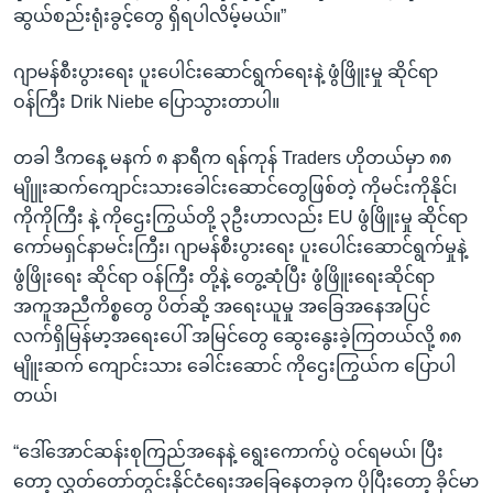
ဆွယ်စည်းရုံးခွင့်တွေ ရှိရပါလိမ့်မယ်။”
ဂျာမန်စီးပွားရေး ပူးပေါင်းဆောင်ရွက်ရေးနဲ့ ဖွံဖြိူးမှု ဆိုင်ရာ
ဝန်ကြီး Drik Niebe ပြောသွားတာပါ။
တခါ ဒီကနေ့ မနက် ၈ နာရီက ရန်ကုန် Traders ဟိုတယ်မှာ ၈၈
မျိုူးဆက်ကျောင်းသားခေါင်းဆောင်တွေဖြစ်တဲ့ ကိုမင်းကိုနိုင်၊
ကိုကိုကြီး နဲ့ ကိုဌေးကြွယ်တို့ ၃ဦးဟာလည်း EU ဖွံဖြိူးမှု ဆိုင်ရာ
ကော်မရှင်နာမင်းကြီး၊ ဂျာမန်စီးပွားရေး ပူးပေါင်းဆောင်ရွက်မှုနဲ့
ဖွံဖြိုးရေး ဆိုင်ရာ ဝန်ကြီး တို့နဲ့ တွေ့ဆုံပြီး ဖွံဖြိူးရေးဆိုင်ရာ
အကူအညီကိစ္စတွေ ပိတ်ဆို့ အရေးယူမှု အခြေအနေအပြင်
လက်ရှိမြန်မာ့အရေးပေါ် အမြင်တွေ ဆွေးနွေးခဲ့ကြတယ်လို့ ၈၈
မျိူးဆက် ကျောင်းသား ခေါင်းဆောင် ကိုဌေးကြွယ်က ပြောပါ
တယ်၊
“ဒေါ်အောင်ဆန်းစုကြည်အနေနဲ့ ရွေးကောက်ပွဲ ဝင်ရမယ်၊ ပြီး
တော့ လွှတ်တော်တွင်းနိုင်ငံရေးအခြေနေတခုက ပိုပြီးတော့ ခိုင်မာ