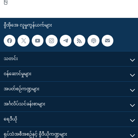
ပြ
ဗွီအိုအေ လူမှုကွန်ယက်များ
သတင်း
၀န်ဆောင်မှုများ
အပတ်စဉ်ကဏ္ဍများ
အင်္ဂလိပ်သင်ခန်းစာများ
ရေဒီယို
ရုပ်သံအစီအစဉ်နှင့် ဗွီဒီယိုကဏ္ဍများ