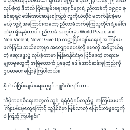
ပြောခဲ့တာဖြစ်ပါတယ်။ ရှီကာဂိုမြို့မှာ ဧပြီလ ၂၃ ကနေ ၂၅ အထိ
လုပ်ခဲ့တဲ့ နိုဘဲလ် ငြိမ်းချမ်းရေးဆုရှင်များရဲ့ ညီလာခံကို ၁၉၉၁ ခု
နှစ်ဆုရှင် ဒေါ်အောင်ဆန်းစုကြည် လူကိုယ်တိုင် မတက်နိုင်ခဲ့ပေ
မယ့် သူ့ရဲ့အကြောင်းကတော့ ညီလာခံတက်ခဲ့ကြသူတိုင်းရဲ့ခေါင်း
ထဲမှာ ရှိနေခဲ့တာပါ။ ညီလာခံ အတွင်းမှာ World Peace and
Non-Violent, Never Give Up ကမ္ဘာ့ငြိမ်းချမ်းရေးနဲ့ အကြမ်းမ
ဖက်ခြင်း၊ ဘယ်တော့မှာ အလျှော့မပေးနဲ့လို့ ဗမာလို အဓိပ္ပာယ်ရ
တဲ့ ဆွေးနွေးပွဲ လုပ်ခဲ့တာမှာ မြန်မာနိုင်ငံမှာ ဖြစ်နေတဲ့ တရားမ
မျှတမှုတွေကို အမြဲထောက်ပြနေတဲ့ ဒေါ်အောင်ဆန်းစုကြည်ကို
ဥပမာပေး ပြောခဲ့ကြပါတယ်။
နိုဘဲလ်ငြိမ်းချမ်းရေးဆုရှင် ဂျူဒီ၊ ဝီလျံစ် က -
"ဒီမိုကရေစီရေးအတွက် သူ့ရဲ့ ရဲရဲဝံ့ဝံ့ရပ်တည်မှု၊ အကြမ်းမဖက်
ကြိုးပမ်းမှုတွေကြောင့် သူ့နိုင်ငံမှာ ဖြစ်လာတဲ့ ပြောင်းလဲမှုတွေကို
ပဲ ကြည့်ကြပါရှင်။"