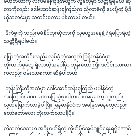
မဟုတ်တာကို လက်မခံကြဖို့အတွက် လူတွေမှာ သတ္တိရှိရမယ် ဆို
တာကိုလည်း ဒေါ်အောင်ဆန်းစုကြည်က ညီလာခံကို ပေးပို့တဲ့ ဗွီဒီ
ယိုသတင်းမှာ သတင်းစကား ပါးထားပါတယ်။
"ဒီကိစ္စကို သည်းမခံနိုင်ဘူးဆိုတာကို လူတွေအနေနဲ့ ရဲရဲပြောရဲတဲ့
သတ္တိရှိရပါမယ်။"
ပြောတဲ့အတိုင်းလည်း လုပ်ခဲ့တဲ့အတွက် မြန်မာနိုင်ငံမှာ
တိုးတက်မှုတွေ ရှိလာတဲ့အပေါ်မှာ ဘုန်းတော်ကြီး ဒလိုင်းလားမား
ကလည်း ဝမ်းသာစကား ဆိုခဲ့ပါတယ်။
"ဘုန်းကြီးတို့အထဲမှာ ဒေါ်အောင်ဆန်းစုကြည် မပါနိုင်တဲ့
အကြောင်း ခဏ ခဏ ပြောခဲ့ဖူးပါတယ်။ အခုတော့ သူလည်း
လွတ်မြောက်လာခဲ့ပါပြီ။ မြန်မာနိုင်ငံက အခြေအနေတွေလည်း
တော်တော်လေး တိုးတက်လာပါပြီ။"
တိဘက်ဒေသမှာ အဓိပ္ပာယ်ရှိတဲ့ ကိုယ်ပိုင်အုပ်ချုပ်ရေးရရှိအောင်