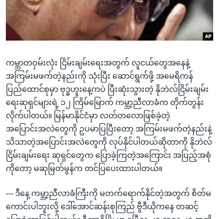
အ
သုတပဒေသာ အင်္ဂလိပ်စာ
ညွန်း
Learning English
စာမျက်နှာ
သို့
ဗွီအိုအေ လူမှုကွန်ယက်များ
ကျော်
ကမ္ဘာတဝှမ်းလုံး ငြိမ်းချမ်းရေးအတွက် လူငယ်တွေအနေနဲ့
ကြည့်
အကြမ်းမဖက်တဲ့နည်းကို သုံးပြီး ဆောင်ရွက်ဖို့ အမေရိကန်
ရန်
ပြည်ထောင်စုမှာ ဗုဒ္ဓဟူးနေ့ကပဲ ပြီးဆုံးသွားတဲ့ နိုဘဲလ်ငြိမ်းချမ်း
ဘာသာစကားများ
ရှာဖွေ
ရေးဆုရှင်များရဲ့ ၁၂ ကြိမ်မြောက် ကမ္ဘာ့ညီလာခံက တိုက်တွန်း
ရန်
လိုက်ပါတယ်။ မြန်မာနိုင်ငံမှာ လတ်တလောဖြစ်ခဲ့တဲ့
နေရာ
အပြောင်းအလဲတွေကို ဥပမာပြပြီးတော့ အကြမ်းမဖက်တဲ့နည်းနဲ့
သို့
သိသာတဲ့အပြောင်းအလဲတွေကို လုပ်နိုင်ပါတယ်ဆိုတာကို နိုဘဲလ်
ကျော်
ငြိမ်းချမ်းရေး ဆုရှင်တွေက ပြောခဲ့ကြတဲ့အကြောင်း အပြည့်အစုံ
ရန်
ကိုတော့ မဆုမြတ်မွန်က တင်ပြပေးထားပါတယ်။
--- ဒီနေ့ ကမ္ဘာ့ညီလာခံကြီးကို မတက်ရောက်နိုင်တဲ့အတွက် စိတ်မ
ကောင်းပါဘူးလို့ ဒေါ်အောင်ဆန်းစုကြည် ဗွီဒီယိုကနေ တဆင့်