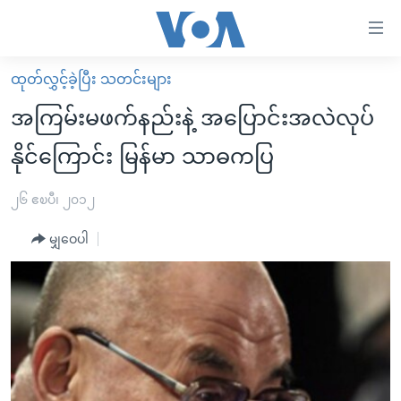
သုံး
ရ
လွယ်ကူ
ထုတ်လွှင့်ခဲ့ပြီး သတင်းများ
မူလစာမျက်နှာ
စေ
အကြမ်းမဖက်နည်းနဲ့ အပြောင်းအလဲလုပ်
မြန်မာ
သည့်
နိုင်ကြောင်း မြန်မာ သာဓကပြ
ကမ္ဘာ့သတင်းများ
Link
ဗွီဒီယို
နိုင်ငံတကာ
၂၆ ဧၿပီ၊ ၂၀၁၂
များ
သတင်းလွတ်လပ်ခွင့်
အမေရိကန်
ပင်မ
မျှဝေပါ
ရပ်ဝန်းတခု လမ်းတခု အလွန်
တရုတ်
အကြောင်းအရာ
သို့
အင်္ဂလိပ်စာလေ့လာမယ်
အစ္စရေး-ပါလက်စတိုင်း
ကျော်
အပတ်စဉ်ကဏ္ဍများ
အမေရိကန်သုံးအီဒီယံ
ကြည့်
ရေဒီယိုနှင့်ရုပ်သံ အချက်အလက်များ
မကြေးမုံရဲ့ အင်္ဂလိပ်စာ
ရေဒီယို
ရန်
ပင်မ
ရေဒီယို/တီဗွီအစီအစဉ်
ရုပ်ရှင်ထဲက အင်္ဂလိပ်စာ
တီဗွီ