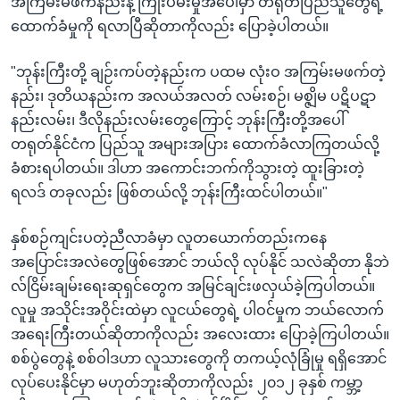
အကြမ်းမဖက်နည်းနဲ့ ကြိုးပမ်းမှုအပေါ်မှာ တရုတ်ပြည်သူတွေရဲ့
ထောက်ခံမှုကို ရလာပြီဆိုတာကိုလည်း ပြောခဲ့ပါတယ်။
"ဘုန်းကြီးတို့ ချဉ်းကပ်တဲ့နည်းက ပထမ လုံးဝ အကြမ်းမဖက်တဲ့
နည်း၊ ဒုတိယနည်းက အလယ်အလတ် လမ်းစဉ်၊ မစ္ဇျိမ ပဋိပဋာ
နည်းလမ်း၊ ဒီလိုနည်းလမ်းတွေကြောင့် ဘုန်းကြီးတို့အပေါ်
တရုတ်နိုင်ငံက ပြည်သူ အများအပြား ထောက်ခံလာကြတယ်လို့
ခံစားရပါတယ်။ ဒါဟာ အကောင်းဘက်ကိုသွားတဲ့ ထူးခြားတဲ့
ရလဒ် တခုလည်း ဖြစ်တယ်လို့ ဘုန်းကြီးထင်ပါတယ်။"
နှစ်စဉ်ကျင်းပတဲ့ညီလာခံမှာ လူတယောက်တည်းကနေ
အပြောင်းအလဲတွေဖြစ်အောင် ဘယ်လို လုပ်နိုင် သလဲဆိုတာ နိုဘဲ
လ်ငြိမ်းချမ်းရေးဆုရှင်တွေက အမြင်ချင်းဖလှယ်ခဲ့ကြပါတယ်။
လူမှု အသိုင်းအဝိုင်းထဲမှာ လူငယ်တွေရဲ့ ပါဝင်မှုက ဘယ်လောက်
အရေးကြီးတယ်ဆိုတာကိုလည်း အလေးထား ပြောခဲ့ကြပါတယ်။
စစ်ပွဲတွေနဲ့ စစ်ဝါဒဟာ လူသားတွေကို တကယ့်လုံခြုံမှု ရရှိအောင်
လုပ်ပေးနိုင်မှာ မဟုတ်ဘူးဆိုတာကိုလည်း ၂၀၁၂ ခုနှစ် ကမ္ဘာ့