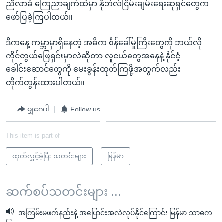
ညီလာခံ ကြေညာချက်ထဲမှာ နိုဘဲလ်ငြိမ်းချမ်းရေးဆုရှင်တွေက
ဖော်ပြခဲ့ကြပါတယ်။
ဒီကနေ့ ကမ္ဘာမှာရှိနေတဲ့ အဓိက စိန်ခေါ်မှုကြီးတွေကို ဘယ်လို
ကိုင်တွယ်ဖြေရှင်းမှာလဲဆိုတာ လူငယ်တွေအနေနဲ့ နိုင်ငံ့
ခေါင်းဆောင်တွေကို မေးခွန်းထုတ်ကြဖို့အတွက်လည်း
တိုက်တွန်းထားပါတယ်။
မျှဝေပါ
Follow us
This item is part of
ထုတ်လွှင့်ခဲ့ပြီး သတင်းများ
မြန်မာ
ဆက်စပ်သတင်းများ ...
အကြမ်းမဖက်နည်းနဲ့ အပြောင်းအလဲလုပ်နိုင်ကြောင်း မြန်မာ သာဓက