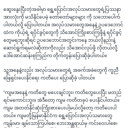
ဆွေးနွေးပြီးတဲ့အခါမှာ ရွှေ့ပြောင်းအလုပ်သမားတွေရဲ့ပြဿနာ
အားလုံးကို မသိနိုင်ပေမဲ့ တော်တော်များများ ကို သဘောပေါက်
ပါတယ်လို့ ပြောပါတယ်။ အလုပ်သမားတွေအနေနဲ့ ဥပဒေဘောင်
ထဲက ကိုယ့်ရဲ့ ရပိုင်ခွင့်တွေကို သိအောင်ကြိုးစားကြဖို့နဲ့ ရပိုင်ခွင့်
တွေမရဘူးဆိုရင် ဥပဒေဘောင်အတွင်းကနေ ဘယ်လိုနည်းနဲ့
ဆောင်ရွက်ရမလဲဆိုတာကိုလည်း သိအောင်လုပ်ဖို့ လိုတယ်လို့
ဒေါ်အောင်ဆန်းစုကြည်က တိုက်တွန်းပြောဆိုခဲ့ပါတယ်။
သူ့အနေနဲ့လည်း အလုပ်သမားတွေရဲ့ အခက်အခဲတွေကို ကူညီ
ဖြေရှင်းပေးနိုင်ရေး ကတိပေး ပြောဆိုခဲ့ ပါတယ်။
“ကျမအနေနဲ့ ကတိတွေ မပေးချင်ဘူး၊ ကတိတွေပေးပြီး မတည်
ရင်မကောင်းဘူး။ အဲဒီတော့ ကျမ ကတိတခုပဲ ပေးနိုင်ပါတယ်။
ကျမ အတတ်နိုင်ဆုံးကြိုးစားပေးပါ့မယ်လို့တော့ ကတိပေးပါ
တယ်။ ကျမတို့မြန်မာနိုင်ငံက ရွှေ့ပြောင်းအလုပ်သမားတွေ
ကျန်းမာ၊ ချမ်းသာကြပါစေ၊ ဘေးအန္တရာယ်မှ ကင်းဝေးပါစေ၊