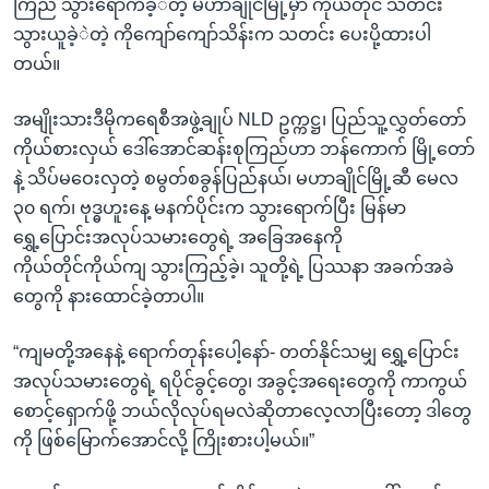
ကြည် သွားရောက်ခဲ့ဲတဲ့ မဟာချိုင်မြို့မှာ ကိုယ်တိုင် သတင်း
သွားယူခဲ့ဲတဲ့ ကိုကျော်ကျော်သိန်းက သတင်း ပေးပို့ထားပါ
တယ်။
အမျိုးသားဒီမိုကရေစီအဖွဲ့ချုပ် NLD ဥက္ကဋ္ဌ၊ ပြည်သူ့လွှတ်တော်
ကိုယ်စားလှယ် ဒေါ်အောင်ဆန်းစုကြည်ဟာ ဘန်ကောက် မြို့တော်
နဲ့ သိပ်မဝေးလှတဲ့ စမွတ်စခွန်ပြည်နယ်၊ မဟာချိုင်မြို့ဆီ မေလ
၃၀ ရက်၊ ဗုဒ္ဓဟူးနေ့ မနက်ပိုင်းက သွားရောက်ပြီး မြန်မာ
ရွှေ့ပြောင်းအလုပ်သမားတွေရဲ့ အခြေအနေကို
ကိုယ်တိုင်ကိုယ်ကျ သွားကြည့်ခဲ့၊ သူတို့ရဲ့ ပြဿနာ အခက်အခဲ
တွေကို နားထောင်ခဲ့တာပါ။
“ကျမတို့အနေနဲ့ ရောက်တုန်းပေါ့နော်- တတ်နိုင်သမျှ ရွှေ့ပြောင်း
အလုပ်သမားတွေရဲ့ ရပိုင်ခွင့်တွေ၊ အခွင့်အရေးတွေကို ကာကွယ်
စောင့်ရှောက်ဖို့ ဘယ်လိုလုပ်ရမလဲဆိုတာလေ့လာပြီးတော့ ဒါတွေ
ကို ဖြစ်မြောက်အောင်လို့ ကြိုးစားပါ့မယ်။”