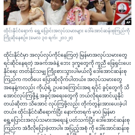
အ
သုတပဒေသာ အင်္ဂလိပ်စာ
ညွန်း
Learning English
စာမျက်နှာ
သို့
ဗွီအိုအေ လူမှုကွန်ယက်များ
ထိုင်းနိုင်ငံရောက် ရွှေ့ပြောင်းအလုပ်သမားများ ဒေါ်အောင်ဆန်းစုကြည်ကို
ကျော်
ကြိုဆိုနေစဉ်။ (မေလ ၃၀ ရက်၊ ၂၀၁၂။)
ကြည့်
ရန်
ထိုင်းနိုင်ငံမှာ အလုပ်လုပ်ကိုင်နေကြတဲ့ မြန်မာအလုပ်သမားတွေ
ဘာသာစကားများ
ရှာဖွေ
ရင်ဆိုင်နေရတဲ့ အခက်အခဲနဲ့ ဘေး ဒုက္ခတွေကို ကူညီ ဖြေရှင်းပေး
ရန်
နိုင်ရေး တတ်နိုင်သမျှ ကြိုးစားသွားပါမယ်လို့ ဒေါ်အောင်ဆန်းစု
နေရာ
ကြည်က ကတိပေး ပြောဆိုလိုက်ပါတယ်။ အလုပ်သမားတွေ
သို့
အနေနဲ့ကလည်း ကိုယ့်ရဲ့ ဥပဒေကြောင်းအရ ရပိုင် ခွင့်တွေကို သိ
ကျော်
အောင်လုပ်ကြဖို့နဲ့ အခွင့်အရေးတွေကို ဘယ်လိုရအောင်ယူနိုင်
ရန်
တယ်ဆိုတာ သိအောင် လုပ်ကြဖို့လည်း တိုက်တွန်းအားပေးခဲ့ပါ
တယ်။ ထိုင်းနိုင်ငံဆီရောက်ပြီး နောက်တရက် မှာပဲ မြန်မာ
ရွှေ့ပြောင်းအလုပ်သမားအရေးနဲ့ ပတ်သက်ပြီး ဒေါ်အောင်ဆန်းစု
ကြည်က အဲဒီလိုပြောခဲ့တာပါ။ အပြည့်အစုံ ကို ဒေါ်အောင်ဆန်းစု