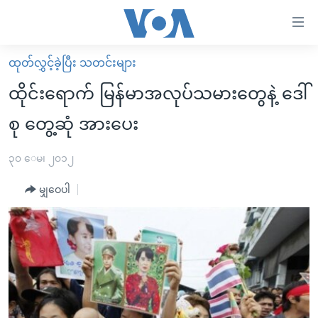
သုံး
ရ
လွယ်ကူ
ထုတ်လွှင့်ခဲ့ပြီး သတင်းများ
မူလစာမျက်နှာ
စေ
ထိုင်းရောက် မြန်မာအလုပ်သမားတွေနဲ့ ဒေါ်
မြန်မာ
သည့်
စု တွေ့ဆုံ အားပေး
ကမ္ဘာ့သတင်းများ
Link
ဗွီဒီယို
နိုင်ငံတကာ
၃၀ ေမ၊ ၂၀၁၂
များ
သတင်းလွတ်လပ်ခွင့်
အမေရိကန်
ပင်မ
မျှဝေပါ
ရပ်ဝန်းတခု လမ်းတခု အလွန်
တရုတ်
အကြောင်းအရာ
သို့
အင်္ဂလိပ်စာလေ့လာမယ်
အစ္စရေး-ပါလက်စတိုင်း
ကျော်
အပတ်စဉ်ကဏ္ဍများ
အမေရိကန်သုံးအီဒီယံ
ကြည့်
ရေဒီယိုနှင့်ရုပ်သံ အချက်အလက်များ
မကြေးမုံရဲ့ အင်္ဂလိပ်စာ
ရေဒီယို
ရန်
ပင်မ
ရေဒီယို/တီဗွီအစီအစဉ်
ရုပ်ရှင်ထဲက အင်္ဂလိပ်စာ
တီဗွီ