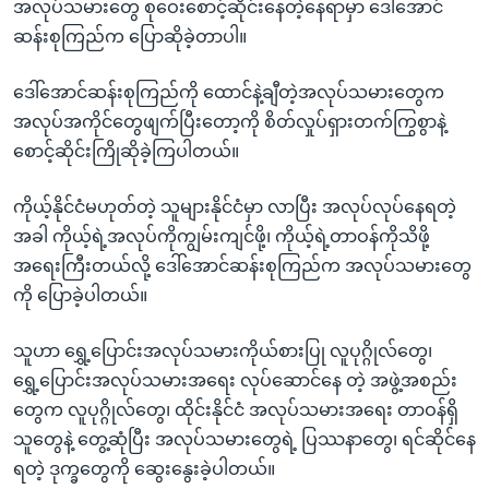
အလုပ်သမားတွေ စုဝေးစောင့်ဆိုင်းနေတဲ့နေရာမှာ ဒေါ်အောင်
ဆန်းစုကြည်က ပြောဆိုခဲ့တာပါ။
ဒေါ်အောင်ဆန်းစုကြည်ကို ထောင်နဲ့ချီတဲ့အလုပ်သမားတွေက
အလုပ်အကိုင်တွေဖျက်ပြီးတော့ကို စိတ်လှုပ်ရှားတက်ကြွစွာနဲ့
စောင့်ဆိုင်းကြိုဆိုခဲ့ကြပါတယ်။
ကိုယ့်နိုင်ငံမဟုတ်တဲ့ သူများနိုင်ငံမှာ လာပြီး အလုပ်လုပ်နေရတဲ့
အခါ ကိုယ့်ရဲ့အလုပ်ကိုကျွမ်းကျင်ဖို့၊ ကိုယ့်ရဲ့တာဝန်ကိုသိဖို့
အရေးကြီးတယ်လို့ ဒေါ်အောင်ဆန်းစုကြည်က အလုပ်သမားတွေ
ကို ပြောခဲ့ပါတယ်။
သူဟာ ရွှေ့ပြောင်းအလုပ်သမားကိုယ်စားပြု လူပုဂ္ဂိုလ်တွေ၊
ရွှေ့ပြောင်းအလုပ်သမားအရေး လုပ်ဆောင်နေ တဲ့ အဖွဲ့အစည်း
တွေက လူပုဂ္ဂိုလ်တွေ၊ ထိုင်းနိုင်ငံ အလုပ်သမားအရေး တာဝန်ရှိ
သူတွေနဲ့ တွေ့ဆုံပြီး အလုပ်သမားတွေရဲ့ ပြဿနာတွေ၊ ရင်ဆိုင်နေ
ရတဲ့ ဒုက္ခတွေကို ဆွေးနွေးခဲ့ပါတယ်။