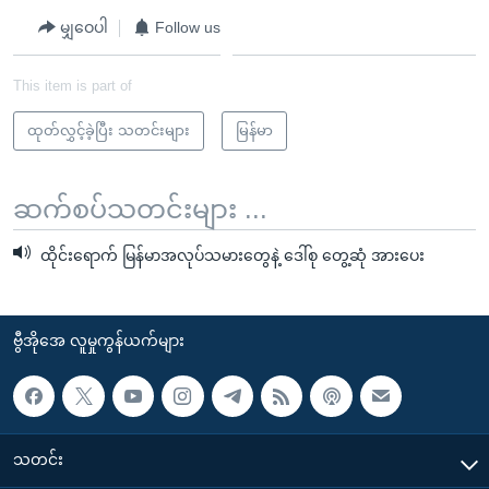
မျှဝေပါ
Follow us
This item is part of
ထုတ်လွှင့်ခဲ့ပြီး သတင်းများ
မြန်မာ
ဆက်စပ်သတင်းများ ...
ထိုင်းရောက် မြန်မာအလုပ်သမားတွေနဲ့ ဒေါ်စု တွေ့ဆုံ အားပေး
ဗွီအိုအေ လူမှုကွန်ယက်များ
သတင်း