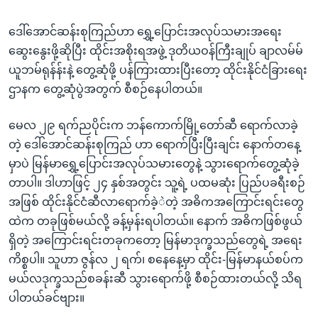
ဒေါ်အောင်ဆန်းစုကြည်ဟာ ရွှေ့ပြောင်းအလုပ်သမားအရေး
ဆွေးနွေးဖို့ဆိုပြီး ထိုင်းအစိုးရအဖွဲ့ ဒုတိယဝန်ကြီးချုပ် ချာလမ်မ်
ယူဘမ်ရုန်န်းနဲ့ တွေ့ဆုံဖို့ ပန်ကြားထားပြီးတော့ ထိုင်းနိုင်ငံခြားရေး
ဌာနက တွေ့ဆုံပွဲအတွက် စီစဉ်နေပါတယ်။
မေလ ၂၉ ရက်ညပိုင်းက ဘန်ကောက်မြို့တော်ဆီ ရောက်လာခဲ့
တဲ့ ဒေါ်အောင်ဆန်းစုကြည် ဟာ ရောက်ပြီးပြီးချင်း နောက်တနေ့
မှာပဲ မြန်မာရွှေ့ပြောင်းအလုပ်သမားတွေနဲ့ သွားရောက်တွေ့ဆုံခဲ့
တာပါ။ ဒါဟာဖြင့် ၂၄ နှစ်အတွင်း သူ့ရဲ့ ပထမဆုံး ပြည်ပခရီးစဉ်
အဖြစ် ထိုင်းနိုင်ငံဆီလာရောက်ခဲ့ဲတဲ့ အဓိကအကြောင်းရင်းတွေ
ထဲက တခုဖြစ်မယ်လို့ ခန့်မှန်းရပါတယ်။ နောက် အဓိကဖြစ်ဖွယ်
ရှိတဲ့ အကြောင်းရင်းတခုကတော့ မြန်မာဒုက္ခသည်တွေရဲ့ အရေး
ကိစ္စပါ။ သူဟာ ဇွန်လ ၂ ရက်၊ စနေနေ့မှာ ထိုင်း-မြန်မာနယ်စပ်က
မယ်လဒုက္ခသည်စခန်းဆီ သွားရောက်ဖို့ စီစဉ်ထားတယ်လို့ သိရ
ပါတယ်ခင်ဗျား။