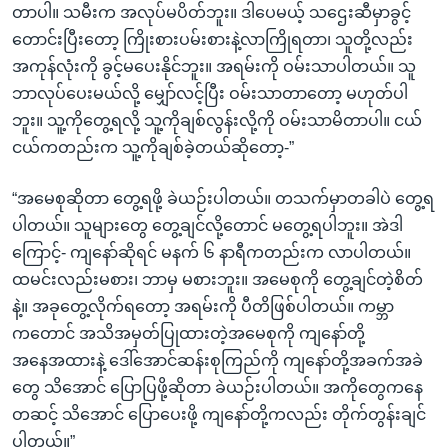
တာပါ။ သမီးက အလုပ်မပိတ်ဘူး။ ဒါပေမယ့် သဌေးဆီမှာခွင့်
တောင်းပြီးတော့ ကြိုးစားပမ်းစားနဲ့လာကြိုရတာ၊ သူတို့လည်း
အကုန်လုံးကို ခွင့်မပေးနိုင်ဘူး။ အရမ်းကို ဝမ်းသာပါတယ်။ သူ
ဘာလုပ်ပေးမယ်လို့ မျှော်လင့်ပြီး ဝမ်းသာတာတော့ မဟုတ်ပါ
ဘူး။ သူ့ကိုတွေ့ရလို့ သူ့ကိုချစ်လွန်းလို့ကို ဝမ်းသာမိတာပါ။ ငယ်
ငယ်ကတည်းက သူ့ကိုချစ်ခဲ့တယ်ဆိုတော့-”
“အမေစုဆိုတာ တွေ့ရဖို့ ခဲယဉ်းပါတယ်။ တသက်မှာတခါပဲ တွေ့ရ
ပါတယ်။ သူများတွေ တွေ့ချင်လို့တောင် မတွေ့ရပါဘူး။ အဲဒါ
ကြောင့်- ကျနော်ဆိုရင် မနက် ၆ နာရီကတည်းက လာပါတယ်။
ထမင်းလည်းမစား၊ ဘာမှ မစားဘူး။ အမေစုကို တွေ့ချင်တဲ့စိတ်
နဲ့။ အခုတွေ့လိုက်ရတော့ အရမ်းကို ပီတိဖြစ်ပါတယ်။ ကမ္ဘာ
ကတောင် အသိအမှတ်ပြုထားတဲ့အမေစုကို ကျနော်တို့
အနေအထားနဲ့ ဒေါ်အောင်ဆန်းစုကြည်ကို ကျနော်တို့အခက်အခဲ
တွေ သိအောင် ပြောပြဖို့ဆိုတာ ခဲယဉ်းပါတယ်။ အကိုတွေကနေ
တဆင့် သိအောင် ပြောပေးဖို့ ကျနော်တို့ကလည်း တိုက်တွန်းချင်
ပါတယ်။”