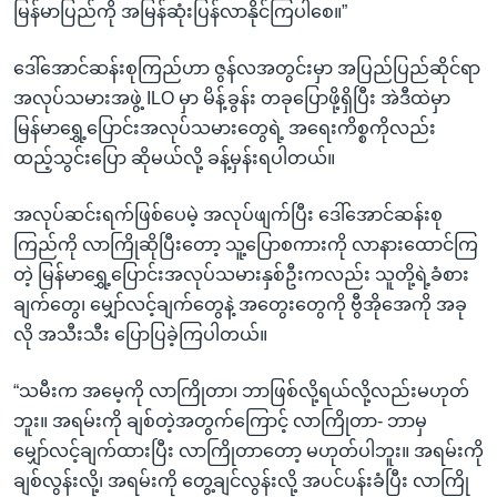
မြန်မာပြည်ကို အမြန်ဆုံးပြန်လာနိုင်ကြပါစေ။”
ဒေါ်အောင်ဆန်းစုကြည်ဟာ ဇွန်လအတွင်းမှာ အပြည်ပြည်ဆိုင်ရာ
အလုပ်သမားအဖွဲ့ ILO မှာ မိန့်ခွန်း တခုပြောဖို့ရှိပြီး အဲဒီထဲမှာ
မြန်မာရွှေ့ပြောင်းအလုပ်သမားတွေရဲ့ အရေးကိစ္စကိုလည်း
ထည့်သွင်းပြော ဆိုမယ်လို့ ခန့်မှန်းရပါတယ်။
အလုပ်ဆင်းရက်ဖြစ်ပေမဲ့ အလုပ်ဖျက်ပြီး ဒေါ်အောင်ဆန်းစု
ကြည်ကို လာကြိုဆိုပြီးတော့ သူ့ပြောစကားကို လာနားထောင်ကြ
တဲ့ မြန်မာရွှေ့ပြောင်းအလုပ်သမားနှစ်ဦးကလည်း သူတို့ရဲ့ခံစား
ချက်တွေ၊ မျှော်လင့်ချက်တွေနဲ့ အတွေးတွေကို ဗွီအိုအေကို အခု
လို အသီးသီး ပြောပြခဲ့ကြပါတယ်။
“သမီးက အမေ့ကို လာကြိုတာ၊ ဘာဖြစ်လို့ရယ်လို့လည်းမဟုတ်
ဘူး။ အရမ်းကို ချစ်တဲ့အတွက်ကြောင့် လာကြိုတာ- ဘာမှ
မျှော်လင့်ချက်ထားပြီး လာကြိုတာတော့ မဟုတ်ပါဘူး။ အရမ်းကို
ချစ်လွန်းလို့၊ အရမ်းကို တွေ့ချင်လွန်းလို့ အပင်ပန်းခံပြီး လာကြို