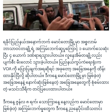
အ
သုတပဒေသာ အင်္ဂလိပ်စာ
ညွန်း
Learning English
စာမျက်နှာ
သို့
ဗွီအိုအေ လူမှုကွန်ယက်များ
ကျော်
ကြည့်
ရခိုင်ပြည်နယ်အနောက်ဘက် မောင်တောမြို့မှာ အစ္စလာမ်
ရန်
ဘာသာစကားများ
ဘာသာဝင်တချို့ရဲ့ အကြမ်းဘက်ဆူပှုကြောင့် ၁ ယောက်သေဆုံး
ရှာဖွေ
ပြီး ၄ ယောက် ဒဏ်ရာရသွားပါတယ်။ လူနေအိမ်တချို့လည်း
ရန်
ပျက်စီး မီးလောင် သွားခဲ့ပါတယ်။ ပြည်နယ်ကွပ်ကဲရေးရုံးက
နေရာ
VOA ကို ပြောပြချက်အရဆိုရင် အခုတော့ အခြေအနေကို ထိန်း
သို့
ထားနိုင်ပြီလို့ ဆိုပါတယ်။ ဒီကနေ့ မောင်တောမြို့မှာ ဖြစ်ခဲ့တဲ့
ကျော်
အခြေအနေနဲ့ နောက်ဆုံးဖြစ်နေတဲ့ အခြေအနေတွေကို စုံစမ်းထား
ရန်
တဲ့ မသင်းသီရိက တင်ပြပေးထားပါတယ်။
ဒီကနေ့ ဇွန်လ ၈ ရက်၊ သောကြာနေ့ နေ့လည်က မောင်တောမှာ
ဖြစ်ခဲ့တဲ့ အကြမ်းဘက်မှုတွေက ဒီကနေ့ ညနေပိုင်းထိသတင်း