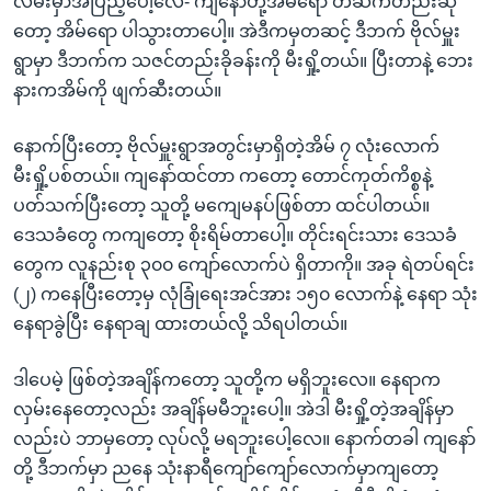
လမ်းမှာအပြည့်ပေါ့လေ- ကျနော်တို့အိမ်ရော တဆက်တည်းဆို
တော့ အိမ်ရော ပါသွားတာပေါ့။ အဲဒီကမှတဆင့် ဒီဘက် ဗိုလ်မှူး
ရွာမှာ ဒီဘက်က သဇင်တည်းခိုခန်းကို မီးရှို့တယ်။ ပြီးတာနဲ့ ဘေး
နားကအိမ်ကို ဖျက်ဆီးတယ်။
နောက်ပြီးတော့ ဗိုလ်မှူးရွာအတွင်းမှာရှိတဲ့အိမ် ၇ လုံးလောက်
မီးရှို့ပစ်တယ်။ ကျနော်ထင်တာ ကတော့ တောင်ကုတ်ကိစ္စနဲ့
ပတ်သက်ပြီးတော့ သူတို့ မကျေမနပ်ဖြစ်တာ ထင်ပါတယ်။
ဒေသခံတွေ ကကျတော့ စိုးရိမ်တာပေါ့။ တိုင်းရင်းသား ဒေသခံ
တွေက လူနည်းစု ၃၀၀ ကျော်လောက်ပဲ ရှိတာကို။ အခု ရဲတပ်ရင်း
(၂) ကနေပြီးတော့မှ လုံခြုံရေးအင်အား ၁၅၀ လောက်နဲ့ နေရာ သုံး
နေရာခွဲပြီး နေရာချ ထားတယ်လို့ သိရပါတယ်။
ဒါပေမဲ့ ဖြစ်တဲ့အချိန်ကတော့ သူတို့က မရှိဘူးလေ။ နေရာက
လှမ်းနေတော့လည်း အချိန်မမီဘူးပေါ့။ အဲဒါ မီးရှို့တဲ့အချိန်မှာ
လည်းပဲ ဘာမှတော့ လုပ်လို့ မရဘူးပေါ့လေ။ နောက်တခါ ကျနော်
တို့ ဒီဘက်မှာ ညနေ သုံးနာရီကျော်ကျော်လောက်မှာကျတော့