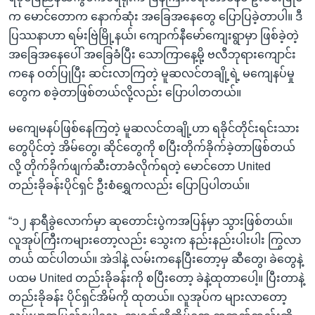
က မောင်တောက နောက်ဆုံး အခြေအနေတွေ ပြောပြခဲ့တာပါ။ ဒီ
ပြဿနာဟာ ရမ်းဗြဲမြို့နယ်၊ ကျောက်နီမော်ကျေးရွာမှာ ဖြစ်ခဲ့တဲ့
အခြေအနေပေါ် အခြေခံပြီး သောကြာနေ့မို့ ဗလီဘုရားကျောင်း
ကနေ ဝတ်ပြုပြီး ဆင်းလာကြတဲ့ မူဆလင်တချို့ရဲ့ မကျေနပ်မှု
တွေက စခဲ့တာဖြစ်တယ်လို့လည်း ပြောပါတတယ်။
မကျေမနပ်ဖြစ်နေကြတဲ့ မူဆလင်တချို့ဟာ ရခိုင်တိုင်းရင်းသား
တွေပိုင်တဲ့ အိမ်တွေ၊ ဆိုင်တွေကို စပြီးတိုက်ခိုက်ခဲ့တာဖြစ်တယ်
လို့ တိုက်ခိုက်ဖျက်ဆီးတာခံလိုက်ရတဲ့ မောင်တော United
တည်းခိုခန်းပိုင်ရှင် ဦးစံရွှေကလည်း ပြောပြပါတယ်။
“၁၂ နာရီခွဲလောက်မှာ ဆုတောင်းပွဲကအပြန်မှာ သွားဖြစ်တယ်။
လူအုပ်ကြီးကများတော့လည်း သွေးက နည်းနည်းပါးပါး ကြွလာ
တယ် ထင်ပါတယ်။ အဲဒါနဲ့ လမ်းကနေပြီးတော့မှ ဆီတွေ၊ ခဲတွေနဲ့
ပထမ United တည်းခိုခန်းကို စပြီးတော့ ခဲနဲ့ထုတာပေါ့။ ပြီးတာနဲ့
တည်းခိုခန်း ပိုင်ရှင်အိမ်ကို ထုတယ်။ လူအုပ်က များလာတော့