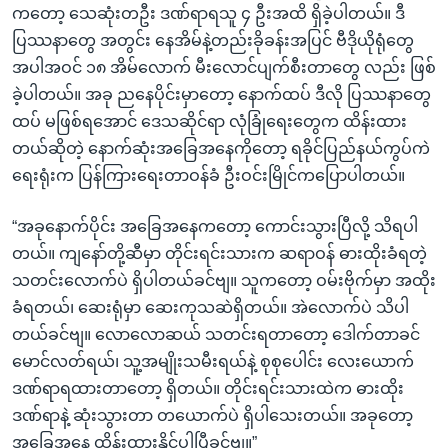
ကတော့ သေဆုံးတဦး ဒဏ်ရာရသူ ၄ ဦးအထိ ရှိခဲ့ပါတယ်။ ဒီ
ပြဿနာတွေ အတွင်း နေအိမ်နဲ့တည်းခိုခန်းအပြင် ဗီဒိုယိုရုံတွေ
အပါအဝင် ၁၈ အိမ်လောက် မီးလောင်ပျက်စီးတာတွေ လည်း ဖြစ်
ခဲ့ပါတယ်။ အခု ညနေပိုင်းမှာတော့ နောက်ထပ် ဒီလို ပြဿနာတွေ
ထပ် မဖြစ်ရအောင် ဒေသဆိုင်ရာ လုံခြုံရေးတွေက ထိန်းထား
တယ်ဆိုတဲ့ နောက်ဆုံးအခြေအနေကိုတော့ ရခိုင်ပြည်နယ်ကွပ်ကဲ
ရေးရုံးက ပြန်ကြားရေးတာဝန်ခံ ဦးဝင်းမြိုင်ကပြောပါတယ်။
“အခုနောက်ပိုင်း အခြေအနေကတော့ ကောင်းသွားပြီလို့ သိရပါ
တယ်။ ကျနော်တို့ဆီမှာ တိုင်းရင်းသားက ဆရာဝန် ဓားထိုးခံရတဲ့
သတင်းလောက်ပဲ ရှိပါတယ်ခင်ဗျ။ သူကတော့ ဝမ်းဗိုက်မှာ အထိုး
ခံရတယ်၊ ဆေးရုံမှာ ဆေးကုသဆဲရှိတယ်။ အဲလောက်ပဲ သိပါ
တယ်ခင်ဗျ။ လောလောဆယ် သတင်းရတာတော့ ဒေါက်တာခင်
မောင်လတ်ရယ်၊ သူ့အမျိုးသမီးရယ်နဲ့ စုစုပေါင်း လေးယောက်
ဒဏ်ရာရထားတာတော့ ရှိတယ်။ တိုင်းရင်းသားထဲက ဓားထိုး
ဒဏ်ရာနဲ့ ဆုံးသွားတာ တယောက်ပဲ ရှိပါသေးတယ်။ အခုတော့
အခြေအနေ ထိန်းထားနိုင်ပါပြီခင်ဗျ။”