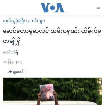
သုံး
ရ
လွယ်ကူ
ထုတ်လွှင့်ခဲ့ပြီး သတင်းများ
မူလစာမျက်နှာ
စေ
မောင်တောမူဆလင် အဓိကရုဏ်း ထိခိုက်မှု
မြန်မာ
သည့်
တချို့ရှိ
ကမ္ဘာ့သတင်းများ
Link
ဗွီဒီယို
နိုင်ငံတကာ
မသင်းသီရိ
များ
သတင်းလွတ်လပ်ခွင့်
အမေရိကန်
၀၈ ဇြန္၊ ၂၀၁၂
ပင်မ
ရပ်ဝန်းတခု လမ်းတခု အလွန်
တရုတ်
အကြောင်းအရာ
မျှဝေပါ
သို့
အင်္ဂလိပ်စာလေ့လာမယ်
အစ္စရေး-ပါလက်စတိုင်း
ကျော်
အပတ်စဉ်ကဏ္ဍများ
အမေရိကန်သုံးအီဒီယံ
ကြည့်
ရေဒီယိုနှင့်ရုပ်သံ အချက်အလက်များ
မကြေးမုံရဲ့ အင်္ဂလိပ်စာ
ရေဒီယို
ရန်
ပင်မ
ရေဒီယို/တီဗွီအစီအစဉ်
ရုပ်ရှင်ထဲက အင်္ဂလိပ်စာ
တီဗွီ