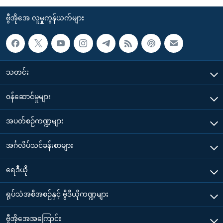
ဗွီအိုအေ လူမှုကွန်ယက်များ
သတင်း
၀န်ဆောင်မှုများ
အပတ်စဉ်ကဏ္ဍများ
အင်္ဂလိပ်သင်ခန်းစာများ
ရေဒီယို
ရုပ်သံအစီအစဉ်နှင့် ဗွီဒီယိုကဏ္ဍများ
ဗွီအိုအေအကြောင်း