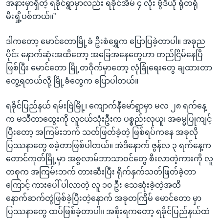
အနားမှာရှိတဲ့ ရခိုင်ရွာမှာလည်း ရခိုင်အိမ် ၄ လုံး ဗွီဒီယို ရုံတရုံ
မီးရှို့ပစ်တယ်။”
ဒါကတော့ မောင်တောမြို့ခံ ဦးစံရွှေက ပြောပြခဲ့တာပါ။ အခုည
ပိုင်း နောက်ဆုံးအထိတော့ အခြေအနေတွေဟာ တည်ငြိမ်နေပြီ
ဖြစ်ပြီး မောင်တော မြို့တဝိုက်မှာတော့ လုံခြုံရေးတွေ ချထားတာ
တွေ့ရတယ်လို့ မြို့ခံတွေက ပြောပါတယ်။
ရခိုင်ပြည်နယ် ရမ်းဗြဲမြို့၊ ကျောက်နီမော်ရွာမှာ မလ ၂၈ ရက်နေ့
က မသီတာထွေးကို လူငယ်သုံးဦးက ပစ္စည်းလုယူ၊ အဓမ္မပြုကျင့်
ပြီးတော့ အကြမ်းဘက် သတ်ဖြတ်ခဲ့တဲ့ ဖြစ်ရပ်ကနေ အခုလို
ပြဿနာတွေ စခဲ့တာဖြစ်ပါတယ်။ အဲဒီနောက် ဇွန်လ ၃ ရက်နေ့က
တောင်ကုတ်မြို့မှာ အစ္စလာမ်ဘာသာဝင်တွေ စီးလာတဲ့ကားကို လူ
တစုက အကြမ်းဘက် တားဆီးပြီး ရိုက်နှက်သတ်ဖြတ်ခဲ့တာ
ကြောင့် ကားပေါ် ပါလာတဲ့ လူ ၁၀ ဦး သေဆုံးခဲ့တဲ့အထိ
နောက်ဆက်တွဲဖြစ်ခဲ့ပြီးတဲ့နောက် အခုတကြိမ် မောင်တော မှာ
ပြဿနာတွေ ထပ်ဖြစ်ခဲ့တာပါ။ အစိုးရကတော့ ရခိုင်ပြည်နယ်ထဲ