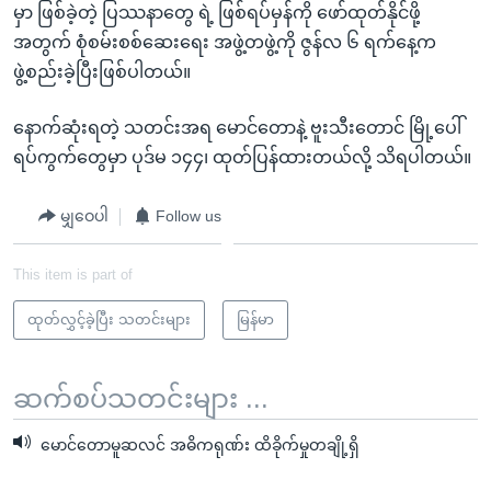
မှာ ဖြစ်ခဲ့တဲ့ ပြဿနာတွေ ရဲ့ ဖြစ်ရပ်မှန်ကို ဖော်ထုတ်နိုင်ဖို့
အတွက် စုံစမ်းစစ်ဆေးရေး အဖွဲ့တဖွဲ့ကို ဇွန်လ ၆ ရက်နေ့က
ဖွဲ့စည်းခဲ့ပြီးဖြစ်ပါတယ်။
နောက်ဆုံးရတဲ့ သတင်းအရ မောင်တောနဲ့ ဗူးသီးတောင် မြို့ပေါ်
ရပ်ကွက်တွေမှာ ပုဒ်မ ၁၄၄၊ ထုတ်ပြန်ထားတယ်လို့ သိရပါတယ်။
မျှဝေပါ
Follow us
This item is part of
ထုတ်လွှင့်ခဲ့ပြီး သတင်းများ
မြန်မာ
ဆက်စပ်သတင်းများ ...
မောင်တောမူဆလင် အဓိကရုဏ်း ထိခိုက်မှုတချို့ရှိ