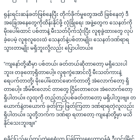
ရုန်းရင်းဆန်ခတ်ဖြစ်နေပြီး တိုက်ခိုက်မှုတွေအထိ ဖြစ်နေတဲ့ ဒီ
အခြေအနေတွေကိုထိန်းနိုင်ဖို့ လုံခြုံရေး အဖွဲ့တွေက သေနတ်ကို
မိုးပေါ်ထောင် ပစ်တာနဲ့ မီးသတ်ပိုက်သုံးပြီး လူစုခွဲထားတွေ လုပ်
ခဲ့ပေမဲ့ လူစုလူဝေးထဲ သေနတ်နဲ့ပစ်တာမျိုး၊ သေနတ်ဒဏ်ရာရ
သွားတာမျိုး မရှိဘူးလို့လည်း ပြောပါတယ်။
“ကျနော်တို့ဆီမှာ ပစ်တယ်၊ ခတ်တယ်ဆိုတာတော့ မရှိသေးပါ
ဘူး။ တခုတော့ရှိတာပေါ့။ လူစုကွဲအောင်လို့ မီးသတ်ကားနဲ့
ရေပက်တာတို့၊ မိုးပေါ်ထောင်ဖောက်တာတို့ အဲလောက်တော့ ရှိ
တာပေါ့။ အိမ်မီးလောင် တာတွေ ငြိမ်းတာလေ။ အဲလောက်တော့
ရှိပါတယ်။ လူထုကို တည့်တည့်ပစ်ခတ်တာတော့ မရှိပါဘူးဗျ။ တ
ယောက်နဲ့တယောက် ခုတ်ကြ၊ ဖြတ်ကြတာ ဒဏ်ရာရတဲ့လူလည်း
ရှိပါတယ်။ သူတို့ဘက်က ဒဏ်ရာ ရတာတော့ ကျနော်တို့မှာ မသိ
နိုင်သေးဘူးဗျ။”
ရခိုင်ပြည်နယ်ကွပ်ကဲရေရုံးက ပြန်ကြားရေးတာဝန်ခံ ဦးဝင်းမြိုင်