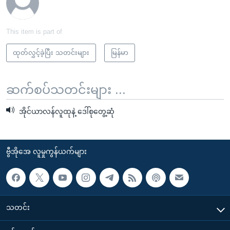
This item is part of
ထုတ်လွှင့်ခဲ့ပြီး သတင်းများ
မြန်မာ
ဆက်စပ်သတင်းများ ...
အိုင်ယာလန်လူထုနဲ့ ဒေါ်စုတွေ့ဆုံ
ဗွီအိုအေ လူမှုကွန်ယက်များ
သတင်း