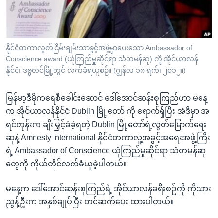
အ
သုတပဒေသာ အင်္ဂလိပ်စာ
ညွန်း
Learning English
စာမျက်နှာ
သို့
ဗွီအိုအေ လူမှုကွန်ယက်များ
နိုင်ငံတကာလွတ်ငြိမ်းချမ်းသာခွင့်အဖွဲ့မှာပေးသော Ambassador of
ကျော်
Conscience award (ယုံကြည်မှုဆိုင်ရာ သံတမန်ဆု) ကို အိုင်ယာလန်
ကြည့်
နိုင်ငံ၊ ဒဗ္ဗလင်မြို့တွင် လက်ခံရယူစဉ်။ (ဂျွန်လ ၁၈ ရက်၊ ၂၀၁၂။)
ရန်
ဘာသာစကားများ
ရှာဖွေ
မြန်မာ့ဒီမိုကရေစီခေါင်းဆောင် ဒေါ်အောင်ဆန်းစုကြည်ဟာ မနေ့
ရန်
က အိုင်ယာလန်နိုင်ငံ Dublin မြို့တော် ကို ရောက်ရှိပြီး အဲဒီမှာ အ
နေရာ
ရင်တုန်းက ချီးမြှင့်ခံခဲ့ရတဲ့ Dublin မြို့တော်ရဲ့လွတ်မြောက်ရေး
သို့
ဆုနဲ့ Amnesty International နိုင်ငံတကာလူ့အခွင့်အရေးအဖွဲ့ကြီး
ကျော်
ရဲ့ Ambassador of Conscience ယုံကြည်မှုဆိုင်ရာ သံတမန်ဆု
ရန်
တွေကို ကိုယ်တိုင်လက်ခံယူခဲ့ပါတယ်။
မနေ့က ဒေါ်အောင်ဆန်းစုကြည်ရဲ့ အိုင်ယာလန်ခရီးစဉ်ကို ကိုသား
ညွန့်ဦးက အနှစ်ချုပ်ပြီး တင်ဆက်ပေး ထားပါတယ်။