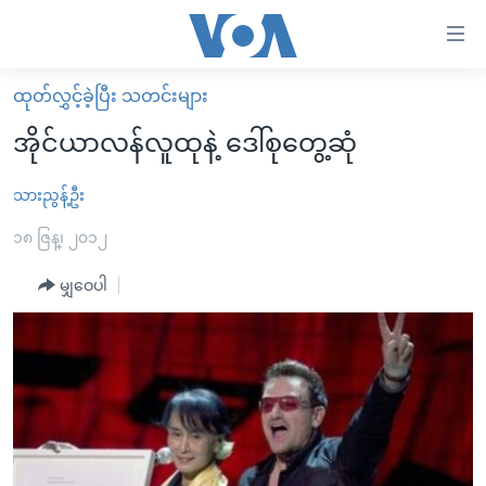
သုံး
ရ
လွယ်ကူ
ထုတ်လွှင့်ခဲ့ပြီး သတင်းများ
မူလစာမျက်နှာ
စေ
အိုင်ယာလန်လူထုနဲ့ ဒေါ်စုတွေ့ဆုံ
မြန်မာ
သည့်
ကမ္ဘာ့သတင်းများ
သားညွန့်ဦး
Link
ဗွီဒီယို
နိုင်ငံတကာ
၁၈ ဇြန္၊ ၂၀၁၂
များ
သတင်းလွတ်လပ်ခွင့်
အမေရိကန်
မျှဝေပါ
ပင်မ
ရပ်ဝန်းတခု လမ်းတခု အလွန်
တရုတ်
အကြောင်းအရာ
သို့
အင်္ဂလိပ်စာလေ့လာမယ်
အစ္စရေး-ပါလက်စတိုင်း
ကျော်
အပတ်စဉ်ကဏ္ဍများ
အမေရိကန်သုံးအီဒီယံ
ကြည့်
ရေဒီယိုနှင့်ရုပ်သံ အချက်အလက်များ
မကြေးမုံရဲ့ အင်္ဂလိပ်စာ
ရေဒီယို
ရန်
ပင်မ
ရေဒီယို/တီဗွီအစီအစဉ်
ရုပ်ရှင်ထဲက အင်္ဂလိပ်စာ
တီဗွီ