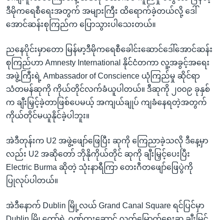
ဒီမိုကရေစီရေးအတွက် အများကြီး ထိရောက်ခဲ့တယ်လို့ ဒေါ်
အောင်ဆန်းစုကြည်က ပြောသွားပါသေးတယ်။
ညနေပိုင်းမှာတော မြန်မာ့ဒီမိုကရေစီခေါင်းဆောင်ဒေါ်အောင်ဆန်း
စုကြည်ဟာ Amnesty International နိုင်ငံတကာ လူ့အခွင့်အရေး
အဖွဲ့ကြီးရဲ့ Ambassador of Conscience ယုံကြည်မှု ဆိုင်ရာ
သံတမန်ဆုကို ကိုယ်တိုင်လက်ခံယူပါတယ်။ ဒီဆုကို ၂၀၀၉ ခုနှစ်
က ချီးမြှင့်ခဲ့တာဖြစ်ပေမယ့် အကျယ်ချုပ် ကျခံနေရတဲ့အတွက်
ကိုယ်တိုင်မယူနိုင်ခဲ့ပါဘူး။
အဲဒီတုန်းက U2 အဖွဲ့ဖျော်ဖြေပြီး ဆုကို ကြေညာခဲ့သလို ဒီနေ့မှာ
လည်း U2 အဆိုတော် ဘိုနိုကိုယ်တိုင် ဆုကို ချီးမြှင့်ပေးပြီး
Electric Burma ဆိုတဲ့ သုံးနာရီကြာ တေးဂီတဖျော်ဖြေပွဲကို
ပြုလုပ်ပါတယ်။
အဲဒီနောက် Dublin မြို့လယ် Grand Canal Square ရင်ပြင်မှာ
Dublin မြို့တော်ရဲ့ ဂုဏ်ထူးဆောင် လွတ်မြောက်ရေးဆု ချီးမြင့်