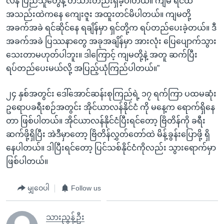
လန် ပြည်သူတွေနဲ့ တသားတည်းရှိခဲ့ပါတယ်။ ကျမ ရင်ထဲ
အသည်းထဲကနေ ကျေးဇူး အထူးတင်မိပါတယ်။ ကျမတို့
အခက်အခဲ ရင်ဆိုင်နေ ရချိန်မှာ ရှင်တို့က ရပ်တည်ပေးခဲ့တယ်။ ဒီ
အခက်အခဲ ပြဿနာတွေ အခုအချိန်မှာ အားလုံး ပြေပျောက်သွား
သေးတာမဟုတ်ပါဘူး။ ဒါကြောင့် ကျမတို့နဲ့ အတူ ဆက်ပြီး
ရပ်တည်ပေးမယ်လို့ အပြည့်ယုံကြည်ပါတယ်။”
၂၄ နှစ်အတွင်း ဒေါ်အောင်ဆန်းစုကြည်ရဲ့ ၁၇ ရက်ကြာ ပထမဆုံး
ဥရောပခရီးစဉ်အတွင်း အိုင်ယာလန်နိုင်ငံ ကို မနေ့က ရောက်ရှိနေ
တာ ဖြစ်ပါတယ်။ အိုင်ယာလန်နိုင်ငံပြီးရင်တော့ ဗြိတိန်ကို ခရီး
ဆက်ဖို့ရှိပြီး အဲဒီမှာတော့ ဗြိတိန်လွှတ်တော်ထဲ မိန့်ခွန်းပြောဖို့ ရှိ
နေပါတယ်။ ဒါပြီးရင်တော့ ပြင်သစ်နိုင်ငံကိုလည်း သွားရောက်မှာ
ဖြစ်ပါတယ်။
မျှဝေပါ
Follow us
သားညွန့်ဦး