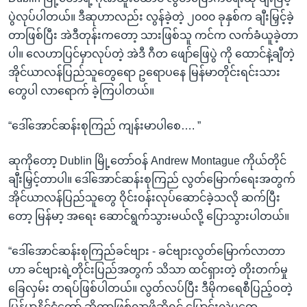
ပွဲလုပ်ပါတယ်။ ဒီဆုဟာလည်း လွန်ခဲ့တဲ့ ၂၀၀၀ ခုနှစ်က ချီးမြှင့်ခဲ့
တာဖြစ်ပြီး အဲဒီတုန်းကတော့ သားဖြစ်သူ ကင်က လက်ခံယူခဲ့တာ
ပါ။ လေဟာပြင်မှာလုပ်တဲ့ အဲဒီ ဂီတ ဖျော်ဖြေပွဲ ကို ထောင်နဲ့ချီတဲ့
အိုင်ယာလန်ပြည်သူတွေရော ဥရောပနေ မြန်မာတိုင်းရင်းသား
တွေပါ လာရောက် ခဲ့ကြပါတယ်။
“ဒေါ်အောင်ဆန်းစုကြည် ကျန်းမာပါစေ…. ”
ဆုကိုတော့ Dublin မြို့တော်ဝန် Andrew Montague ကိုယ်တိုင်
ချီးမြှင့်တာပါ။ ဒေါ်အောင်ဆန်းစုကြည် လွတ်မြောက်ရေးအတွက်
အိုင်ယာလန်ပြည်သူတွေ ဝိုင်းဝန်းလုပ်ဆောင်ခဲ့သလို ဆက်ပြီး
တော့ မြန်မာ့ အရေး ဆောင်ရွက်သွားမယ်လို့ ပြောသွားပါတယ်။
“ဒေါ်အောင်ဆန်းစုကြည်ခင်ဗျား - ခင်ဗျားလွတ်မြောက်လာတာ
ဟာ ခင်ဗျားရဲ့တိုင်းပြည်အတွက် သိသာ ထင်ရှားတဲ့ တိုးတက်မှု
ခြေလှမ်း တရပ်ဖြစ်ပါတယ်။ လွတ်လပ်ပြီး ဒီမိုကရေစီပြည့်ဝတဲ့
မြန်မာနိုင်ငံတော် ဆိုတာဖြစ်လာဖို့ဆိုရင် ပြောင်းလဲမှုတွေ