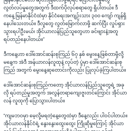
လွတ်လပ်မှုတွေအတွက် ဒီထက်ပိုလုပ်စရာတွေ ရှိပါတယ်။ ဒီ
ကနေ့ မြန်မာနိုင်ငံထဲမှာ နိုင်ငံရေးအကျဉ်းသား ၃၀၀ ကျော် ကျန်ရှိ
နေပါသေးတယ်။ ဒီလူတွေ လွတ်မြောက်လာဖို့ ဆက်ပြီး လှုပ်ရှား
သွားရပါဦးမယ်၊ အိုင်ယာလန်ပြည်သူတွေဟာ ခင်ဗျားနဲ့အတူ
ရပ်တည်နေပါတယ်။”
ဒီကနေ့ဟာ ဒေါ်အောင်ဆန်းစုကြည် ၆၇ နှစ် မွေးနေ့ဖြစ်တာမို့လို့
မနေ့က အဲဒီ အန်ယာလန်လူထုနဲ့ လုပ်တဲ့ ပွဲမှာ ဒေါ်အောင်ဆန်းစု
ကြည် အတွက် မွေးနေ့ဆုတောင်းကိုလည်း ပြုလုပ်ခဲ့ကြပါတယ်။
ဒေါ်အောင်ဆန်းစုကြည်ကတော့ အိုင်ယာလန်ပြည်သူတွေရဲ့ အခု
လို ရပ်တည်မှုအတွက် အလွန်တရာကျေးဇူးတင်ကြောင်း အိုင်ယာ
လန် လူထုကို ပြောသွားပါတယ်။
“ကျမဘဝမှာ မေ့လို့မရတဲ့နေ့တွေထဲမှာ ဒီနေ့လည်း ပါဝင်ပါတယ်။
အိုင်ယာလန်နိုင်ငံရဲ့ နွေးနွေးထွေးထွေး ကြိုဆိုမှုကြောင့် အိုင်ယာ