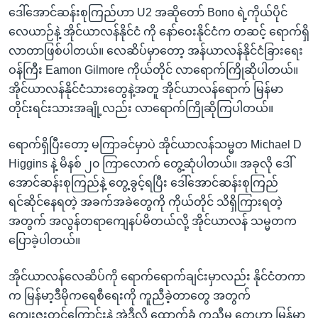
ဒေါ်အောင်ဆန်းစုကြည်ဟာ U2 အဆိုတော် Bono ရဲ့ကိုယ်ပိုင်
လေယာဉ်နဲ့ အိုင်ယာလန်နိုင်ငံ ကို နော်ဝေးနိုင်ငံက တဆင့် ရောက်ရှိ
လာတာဖြစ်ပါတယ်။ လေဆိပ်မှာတော့ အန်ယာလန်နိုင်ငံခြားရေး
ဝန်ကြီး Eamon Gilmore ကိုယ်တိုင် လာရောက်ကြိုဆိုပါတယ်။
အိုင်ယာလန်နိုင်ငံသားတွေနဲ့အတူ အိုင်ယာလန်ရောက် မြန်မာ
တိုင်းရင်းသားအချို့လည်း လာရောက်ကြိုဆိုကြပါတယ်။
ရောက်ရှိပြီးတော့ မကြာခင်မှာပဲ အိုင်ယာလန်သမ္မတ Michael D
Higgins နဲ့ မိနစ် ၂၀ ကြာလောက် တွေ့ဆုံပါတယ်။ အခုလို ဒေါ်
အောင်ဆန်းစုကြည်နဲ့ တွေ့ခွင့်ရပြီး ဒေါ်အောင်ဆန်းစုကြည်
ရင်ဆိုင်နေရတဲ့ အခက်အခဲတွေကို ကိုယ်တိုင် သိရှိကြားရတဲ့
အတွက် အလွန်တရာကျေနပ်မိတယ်လို့ အိုင်ယာလန် သမ္မတက
ပြောခဲ့ပါတယ်။
အိုင်ယာလန်လေဆိပ်ကို ရောက်ရောက်ချင်းမှာလည်း နိုင်ငံတကာ
က မြန်မာ့ဒီမိုကရေစီရေးကို ကူညီခဲ့တာတွေ အတွက်
ကျေးဇူးတင်ကြောင်းနဲ့ အဲဒီလို ထောက်ခံ ကူညီမှု တွေဟာ မြန်မာ့