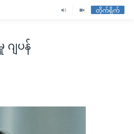
တိုက်ရိုက်
ု ဂျပန်