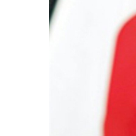
သုတပဒေသာ အင်္ဂလိပ်စာ
အ
ညွန်း
စာမျက်နှာ
သို့
ကျော်
ကြည့်
ရန်
ရှာဖွေ
ရန်
နေရာ
သို့
ကျော်
ရန်