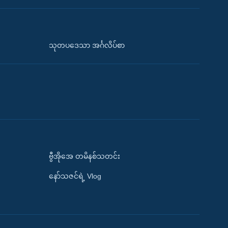
သုတပဒေသာ အင်္ဂလိပ်စာ
ဗွီအိုအေ တမိနစ်သတင်း
နော်သဇင်ရဲ့ Vlog