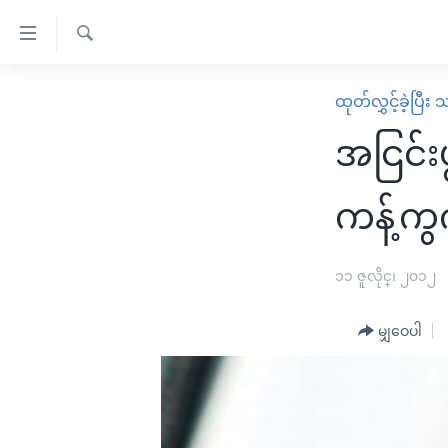
သုံး
ရ
ရှာဖွေ
လွယ်ကူ
မူလစာမျက်နှာ
ထုတ်လွှင့်ခဲ့ပြီ
ရ
စေ
မြန်မာ
လာ
အငြင်းပ
သည့်
ဒ်
ကမ္ဘာ့သတင်းများ
Link
ဗွီဒီယို
နိုင်ငံတကာ
ကန့်ကွ
များ
သတင်းလွတ်လပ်ခွင့်
အမေရိကန်
ပင်မ
ရပ်ဝန်းတခု လမ်းတခု အလွန်
တရုတ်
၁၁ ဇူလိုင္၊ ၂၀၁၂
အကြောင်းအရာ
အင်္ဂလိပ်စာလေ့လာမယ်
အစ္စရေး-ပါလက်စတိုင်း
သို့
မျှဝေပါ
အပတ်စဉ်ကဏ္ဍများ
အမေရိကန်သုံးအီဒီယံ
ကျော်
ကြည့်
ရေဒီယိုနှင့်ရုပ်သံ အချက်အလက်များ
မကြေးမုံရဲ့ အင်္ဂလိပ်စာ
ရေဒီယို
ရန်
ရေဒီယို/တီဗွီအစီအစဉ်
ရုပ်ရှင်ထဲက အင်္ဂလိပ်စာ
တီဗွီ
ပင်မ