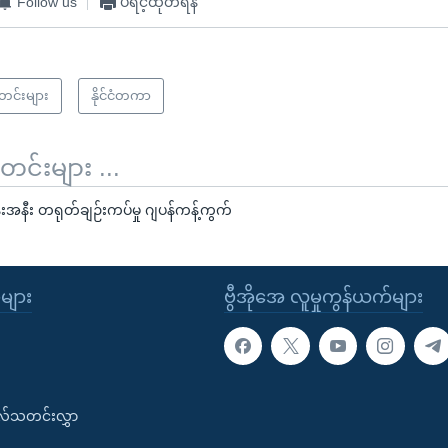
Follow us
ပရင့်ထုတ်ရန်
သတင်းများ
နိုင်ငံတကာ
်းများ ...
်းအနီး တရုတ်ချဉ်းကပ်မှု ဂျပန်ကန့်ကွက်
ုများ
ဗွီအိုအေ လူမှုကွန်ယက်များ
းလ်သတင်းလွှာ