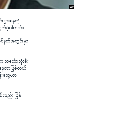
းပွားနေတဲ့
ကွက်ခဲ့ပါတယ်။
ပိုင်နက်အတွင်းမှာ
ံက သင်္ဘောသုံးစီး
ည့်နေတာဖြစ်တယ်
ျွန်းတွေဟာ
ပ်လည်း ဖြစ်