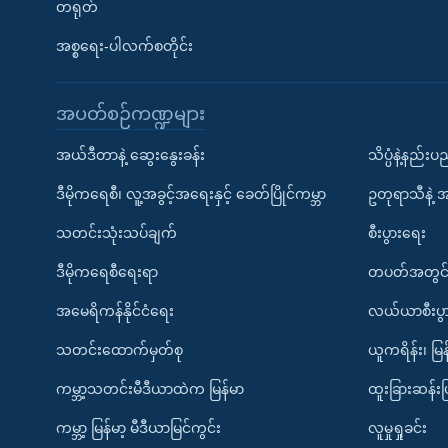
တရုတ်
အစ္စရေး-ပါလက်စတိုင်း
အပတ်စဉ်ကဏ္ဍများ
အယ်ဒီတာနဲ့ ဆွေးနွေးခန်း
သိပ္ပံနဲ့နည်း
ဒီမိုကရေစီ၊ လူ့အခွင့်အရေးနှင့် ခေတ်ပြိုင်ကမ္ဘာ
ဥတုရာသီနဲ့ 
သတင်းသုံးသပ်ချက်
စီးပွားရေး
ဒီမိုကရေစီရေးရာ
တပတ်အတွင်
အမေရိကန်နိုင်ငံရေး
လယ်ယာစီးပွ
သတင်းထောက်မှတ်စု
ယူကရိန်း၊ မြန
ကမ္ဘာ့သတင်းမီဒီယာထဲက မြန်မာ
ထူးခြားဆန်း
ကမ္ဘာ့ မြန်မာ့ မီဒီယာမြင်ကွင်း
လူမှုရှုခင်း