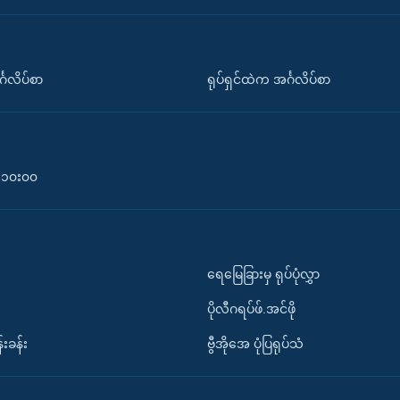
်္ဂလိပ်စာ
ရုပ်ရှင်ထဲက အင်္ဂလိပ်စာ
၀-၁၀း၀၀
ရေမြေခြားမှ ရုပ်ပုံလွှာ
ပိုလီဂရပ်ဖ်.အင်ဖို
်းခန်း
ဗွီအိုအေ ပုံပြရုပ်သံ