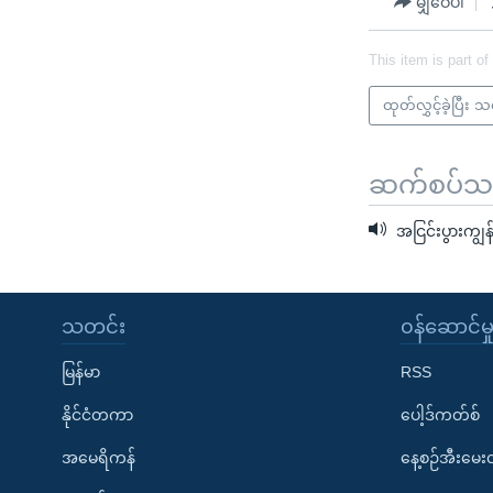
မျှဝေပါ
This item is part of
ထုတ်လွှင့်ခဲ့ပြီး 
ဆက်စပ်သတင
အငြင်းပွားကျွန
သတင်း
၀န်ဆောင်မှ
မြန်မာ
RSS
နိုင်ငံတကာ
ပေါ့ဒ်ကတ်စ်
အမေရိကန်
နေ့စဉ်အီးမေ