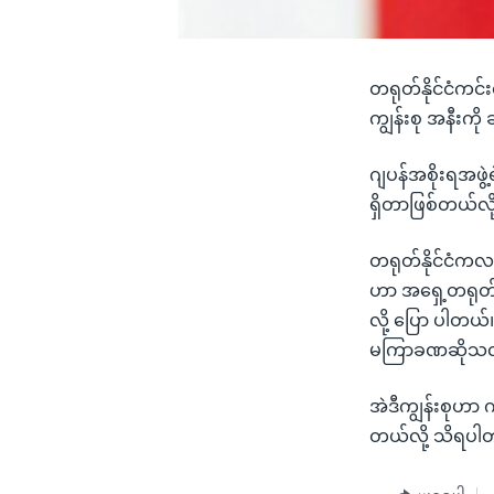
တရုတ်နိုင်ငံကင
ကျွန်းစု အနီးကိ
ဂျပန်အစိုးရအဖွဲ့
ရှိတာဖြစ်တယ်လိ
တရုတ်နိုင်ငံကလည်
ဟာ အရှေ့တရုတ်ပ
လို့ ပြော ပါတယ်။
မကြာခဏဆိုသလို 
အဲဒီကျွန်းစုဟာ
တယ်လို့ သိရပါ