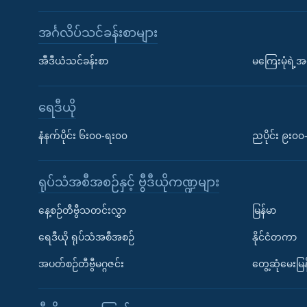
အင်္ဂလိပ်သင်ခန်းစာများ
အီဒီယံသင်ခန်းစာ
မကြေးမုံရဲ့အင
ရေဒီယို
နံနက်ပိုင်း ၆း၀၀-ရး၀၀
ညပိုင်း ၉း၀
ရုပ်သံအစီအစဉ်နှင့် ဗွီဒီယိုကဏ္ဍများ
နေ့စဉ်တီဗွီသတင်းလွှာ
မြန်မာ
ရေဒီယို ရုပ်သံအစီအစဉ်
နိုင်ငံတကာ
အပတ်စဉ်တီဗွီမဂ္ဂဇင်း
တွေ့ဆုံမေးမြန