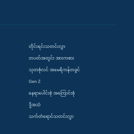
တိုင်းရင်းသတင်းလွှာ
တပတ်အတွင်း အားကစား
သုတစုံလင် အမေရိကန်တခွင်
Gen Z
နေရာပေါင်းစုံ အကြောင်းစုံ
ဒို့အသံ
သက်တံရောင်သတင်းလွှာ