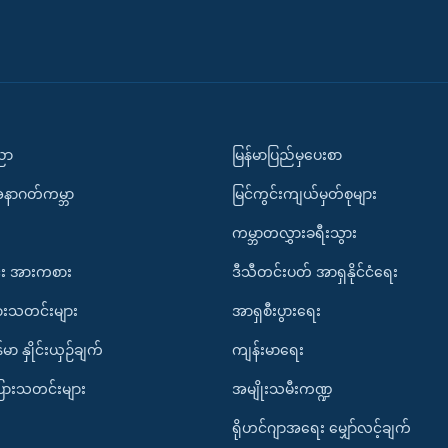
ပညာ
မြန်မာပြည်မှပေးစာ
အနာဂတ်ကမ္ဘာ
မြင်ကွင်းကျယ်မှတ်စုများ
ကမ္ဘာတလွှားခရီးသွား
း အားကစား
ဒီသီတင်းပတ် အာရှနိုင်ငံရေး
ားသတင်းများ
အာရှစီးပွားရေး
်မာ နှိုင်းယှဉ်ချက်
ကျန်းမာရေး
ပြားသတင်းများ
အမျိုးသမီးကဏ္ဍ
ရိုဟင်ဂျာအရေး မျှော်လင့်ချက်