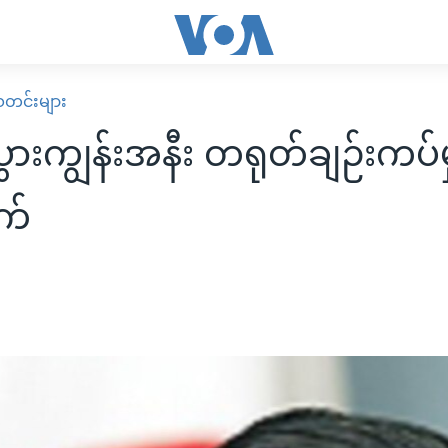
း သတင်းများ
ွားကျွန်းအနီး တရုတ်ချဉ်းကပ်မှ
က်