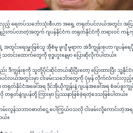
်းလှည့် ရေတပ်သင်္ဘောသုံးစီးဟာ အရှေ့ တရုတ်ပင်လယ်အတွင်း အငြင်
ု ချဉ်းကပ်လာတဲ့အတွက် ဂျပန်နိုင်ငံက တရုတ်နိုင်ငံကို တရားဝင် ကန့်
ရဲ့ အတွင်းရေးမှူးဖြစ်သူ အိုစံမူ ဖူဂျီ မူရာက အဲဒီကျွန်းစုဟာ ဂျပန်ရေ
ု့ သတင်းထောက်တွေကို ဗုဒ္ဓဟူးနေ့မှာ ပြောဆိုလိုက်ပါတယ်။
း ဒီကျွန်းစုကို သူတို့ပိုင်ဆိုင်တယ်ဆိုပြီးတော့ ပြောထားပြီး သူ့နိုင်င
င်လယ်အတွင်းမှာ ငါးဖမ်းသင်္ဘောတွေကို ပုံမှန် လိုက်လံကင်းလှ
 တရုတ်နိုင်ငံအခေါ်အရ ဒိုင်အိုယိုကျွန်းနဲ့ ဂျပန်အခေါ်အရ စံခပ်ခူးက
တရုတ်နဲ့ဂျပန်တို့ ကြားမှာ ပြဿနာဖြစ်ခဲ့ရတဲ့ဒေသဖြစ်ပါတယ်။
 ကမ်းလွန်သဘာဝဓာတ်ငွေ့ ပေါကြွယ်ဝသလို ငါးဖမ်းလို့ကောင်းတဲ့အရ
တယ်။