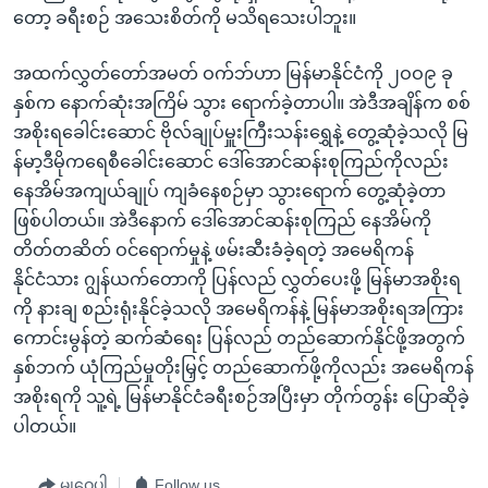
တော့ ခရီးစဉ် အသေးစိတ်ကို မသိရသေးပါဘူး။
အထက်လွှတ်တော်အမတ် ဝက်ဘ်ဟာ မြန်မာနိုင်ငံကို ၂ဝဝ၉ ခု
နှစ်က နောက်ဆုံးအကြိမ် သွား ရောက်ခဲ့တာပါ။ အဲဒီအချိန်က စစ်
အစိုးရခေါင်းဆောင် ဗိုလ်ချုပ်မှူးကြီးသန်းရွှေနဲ့ တွေ့ဆုံခဲ့သလို မြ
န်မာ့ဒီမိုကရေစီခေါင်းဆောင် ဒေါ်အောင်ဆန်းစုကြည်ကိုလည်း
နေအိမ်အကျယ်ချုပ် ကျခံနေစဉ်မှာ သွားရောက် တွေ့ဆုံခဲ့တာ
ဖြစ်ပါတယ်။ အဲဒီနောက် ဒေါ်အောင်ဆန်းစုကြည် နေအိမ်ကို
တိတ်တဆိတ် ဝင်ရောက်မှုနဲ့ ဖမ်းဆီးခံခဲ့ရတဲ့ အမေရိကန်
နိုင်ငံသား ဂျွန်ယက်တောကို ပြန်လည် လွှတ်ပေးဖို့ မြန်မာအစိုးရ
ကို နားချ စည်းရုံးနိုင်ခဲ့သလို အမေရိကန်နဲ့ မြန်မာအစိုးရအကြား
ကောင်းမွန်တဲ့ ဆက်ဆံရေး ပြန်လည် တည်ဆောက်နိုင်ဖို့အတွက်
နှစ်ဘက် ယုံကြည်မှုတိုးမြှင့် တည်ဆောက်ဖို့ကိုလည်း အမေရိကန်
အစိုးရကို သူ့ရဲ့ မြန်မာနိုင်ငံခရီးစဉ်အပြီးမှာ တိုက်တွန်း ပြောဆိုခဲ့
ပါတယ်။
မျှဝေပါ
Follow us