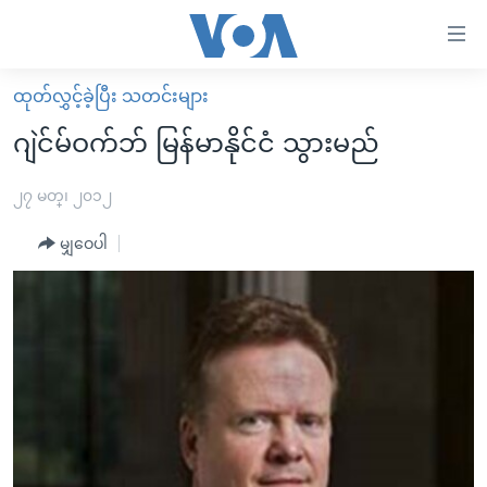
သုံး
ရ
လွယ်ကူ
ထုတ်လွှင့်ခဲ့ပြီး သတင်းများ
မူလစာမျက်နှာ
စေ
ဂျဲင်မ်ဝက်ဘ် မြန်မာနိုင်ငံ သွားမည်
မြန်မာ
သည့်
ကမ္ဘာ့သတင်းများ
၂၇ မတ္၊ ၂၀၁၂
Link
ဗွီဒီယို
နိုင်ငံတကာ
မျှဝေပါ
များ
သတင်းလွတ်လပ်ခွင့်
အမေရိကန်
ပင်မ
ရပ်ဝန်းတခု လမ်းတခု အလွန်
တရုတ်
အကြောင်းအရာ
သို့
အင်္ဂလိပ်စာလေ့လာမယ်
အစ္စရေး-ပါလက်စတိုင်း
ကျော်
အပတ်စဉ်ကဏ္ဍများ
အမေရိကန်သုံးအီဒီယံ
ကြည့်
ရေဒီယိုနှင့်ရုပ်သံ အချက်အလက်များ
မကြေးမုံရဲ့ အင်္ဂလိပ်စာ
ရေဒီယို
ရန်
ပင်မ
ရေဒီယို/တီဗွီအစီအစဉ်
ရုပ်ရှင်ထဲက အင်္ဂလိပ်စာ
တီဗွီ