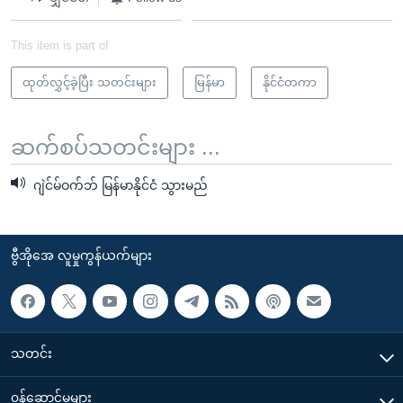
This item is part of
ထုတ်လွှင့်ခဲ့ပြီး သတင်းများ
မြန်မာ
နိုင်ငံတကာ
ဆက်စပ်သတင်းများ ...
ဂျဲင်မ်ဝက်ဘ် မြန်မာနိုင်ငံ သွားမည်
ဗွီအိုအေ လူမှုကွန်ယက်များ
သတင်း
၀န်ဆောင်မှုများ