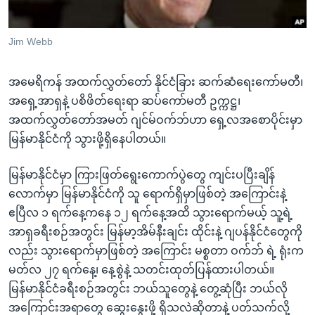
အ
သုတပဒေသာ အင်္ဂလိပ်စာ
ညွန်း
Learning English
Jim Webb
စာမျက်နှာ
သို့
ဗွီအိုအေ လူမှုကွန်ယက်များ
ကျော်
အမေရိကန် အထက်လွှတ်တော် နိုင်ငံခြား ဆက်ဆံရေးကော်မတီ၊
ကြည့်
အရှေ့အာရှနဲ့ ပစိဖိတ်ရေးရာ ဆပ်ကော်မတီ ဥက္ကဋ္ဌ၊
ရန်
အထက်လွှတ်တော်အမတ် ဂျင်မ်ဝက်ဘ်ဟာ ရှေ့လအစောပိုင်းမှာ
ဘာသာစကားများ
ရှာဖွေ
မြန်မာနိုင်ငံကို သွားဖို့ရှိနေပါတယ်။
ရန်
မြန်မာနိုင်ငံမှာ ကြားဖြတ်ရွေးကောက်ပွဲတွေ ကျင်းပပြီးချိန်
နေရာ
လောက်မှာ မြန်မာနိုင်ငံကို သူ ရောက်ရှိမှာဖြစ်တဲ့ အကြောင်းနဲ့
သို့
ဧပြီလ ၁ ရက်နေ့ကနေ ၁၂ ရက်နေ့အထိ သွားရောက်မယ့် သူ့ရဲ့
ကျော်
အာရှခရီးစဉ်အတွင်း မြန်မာ့အိမ်နီးချင်း ထိုင်းနဲ့ ဂျပန်နိုင်ငံတွေကို
ရန်
လည်း သွားရောက်မှာဖြစ်တဲ့ အကြောင်း မစ္စတာ ဝက်ဘ် ရဲ့ ရုံးက
မတ်လ ၂၇ ရက်နေ့၊ နေ့စွဲနဲ့ သတင်းထုတ်ပြန်ထားပါတယ်။
မြန်မာနိုင်ငံခရီးစဉ်အတွင်း ဘယ်သူတွေနဲ့ တွေ့ဆုံပြီး ဘယ်လို
အကြောင်းအရာတွေ ဆွေးနွေးဖို့ ရှိသလဲဆိုတာနဲ့ ပတ်သက်လို့