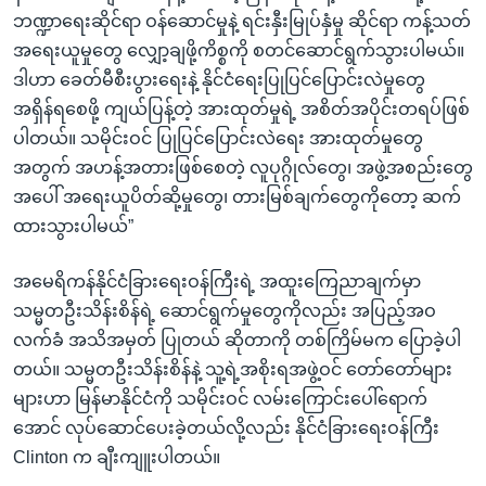
ဘဏ္ဍာရေးဆိုင်ရာ ဝန်ဆောင်မှုနဲ့ ရင်းနှီးမြုပ်နှံမှု ဆိုင်ရာ ကန့်သတ်
အရေးယူမှုတွေ လျှော့ချဖို့ကိစ္စကို စတင်ဆောင်ရွက်သွားပါမယ်။
ဒါဟာ ခေတ်မီစီးပွားရေးနဲ့ နိုင်ငံရေးပြုပြင်ပြောင်းလဲမှုတွေ
အရှိန်ရစေဖို့ ကျယ်ပြန့်တဲ့ အားထုတ်မှုရဲ့ အစိတ်အပိုင်းတရပ်ဖြစ်
ပါတယ်။ သမိုင်းဝင် ပြုပြင်ပြောင်းလဲရေး အားထုတ်မှုတွေ
အတွက် အဟန့်အတားဖြစ်စေတဲ့ လူပုဂ္ဂိုလ်တွေ၊ အဖွဲ့အစည်းတွေ
အပေါ် အရေးယူပိတ်ဆို့မှုတွေ၊ တားမြစ်ချက်တွေကိုတော့ ဆက်
ထားသွားပါမယ်”
အမေရိကန်နိုင်ငံခြားရေးဝန်ကြီးရဲ့ အထူးကြေညာချက်မှာ
သမ္မတဦးသိန်းစိန်ရဲ့ ဆောင်ရွက်မှုတွေကိုလည်း အပြည့်အဝ
လက်ခံ အသိအမှတ် ပြုတယ် ဆိုတာကို တစ်ကြိမ်မက ပြောခဲ့ပါ
တယ်။ သမ္မတဦးသိန်းစိန်နဲ့ သူ့ရဲ့အစိုးရအဖွဲ့ဝင် တော်တော်များ
များဟာ မြန်မာနိုင်ငံကို သမိုင်းဝင် လမ်းကြောင်းပေါ်ရောက်
အောင် လုပ်ဆောင်ပေးခဲ့တယ်လို့လည်း နိုင်ငံခြားရေးဝန်ကြီး
Clinton က ချီးကျူးပါတယ်။