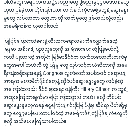
ပါတီတွေ၊ အရပ်ဘက်အဖွဲ့အစည်းတွေ ဖွဲ့စည်းခွင့်ဥပဒေသစ်တွေ
ထုတ်ပြန်ခဲ့တာ၊ တိုင်းရင်းသား လက်နက်ကိုင်အဖွဲ့တွေနဲ့ ဆွေးနွေး
မှုတွေ လုပ်လာတာ တွေဟာ တိုးတက်မှုတွေဖြစ်တယ်လို့လည်း
အမေရိကန်က ယူဆပါတယ်။
ပြုပြင်ပြောင်းလဲရေးနဲ့ တိုးတက်ရေးလမ်းကိုလျှောက်နေတဲ့
မြန်မာ အစိုးရနဲ့ ပြည်သူတွေကို အမြဲအားပေး တုံ့ပြန်မယ်လို့
ကတိပြုထားတဲ့ အတိုင်း မြန်မာနိုင်ငံက လက်တလောတိုးတက်မှု
တွေအပေါ် ဘယ်လို တုံ့ပြန်မှု တွေ လုပ်သင့်တယ်ဆိုတာကို အမေ
ရိကန်အစိုးရအနေနဲ့ Congress လွှတ်တော်အပါအဝင် ဥရောပနဲ့
အာရှက မဟာမိတ်နိုင်ငံတွေနဲ့ တိုင်ပင်ဆွေးနွေးမှုတွေ လုပ်ခဲ့တဲ့
အကြောင်းလည်း နိုင်ငံခြားရေး ဝန်ကြီး Hillary Clinton က သူရဲ့
အထူးကြေညာချက်မှာ ပြောကြားသွားပါတယ်။ ခုလို တိုင်ပင်
ဆွေးနွေးမှုတွေကနေ ငွေကြေးနဲ့ ရင်းနှီးမြှုပ်နှံမှု ဆိုင်ရာ ပိတ်ဆို့မှု
တွေ လျှော့ပေါ့ပေးတာပါဝင်တဲ့ အမေရိကန်ရဲ့တုံ့ပြန်ချက်တွေကို
ခုလို အသိပေးကြေညာပါတယ်။