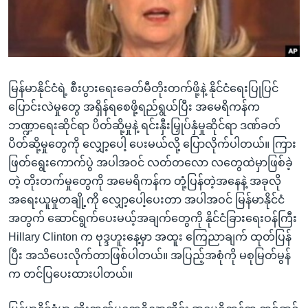
အ
သုတပဒေသာ အင်္ဂလိပ်စာ
ညွန်း
Learning English
စာမျက်နှာ
သို့
ဗွီအိုအေ လူမှုကွန်ယက်များ
ကျော်
မြန်မာနိုင်ငံရဲ့ စီးပွားရေးခေတ်မီတိုးတက်ဖို့နဲ့ နိုင်ငံရေးပြုပြင်
ကြည့်
ပြောင်းလဲမှုတွေ အရှိန်ရစေဖို့ရည်ရွယ်ပြီး အမေရိကန်က
ရန်
ဘဏ္ဍာရေးဆိုင်ရာ ပိတ်ဆို့မှုနဲ့ ရင်းနှီးမြှုပ်နှံမှုဆိုင်ရာ ဒဏ်ခတ်
ဘာသာစကားများ
ရှာဖွေ
ပိတ်ဆို့မှုတွေကို လျှော့ပေါ့ ပေးမယ်လို့ ပြောလိုက်ပါတယ်။ ကြား
ရန်
ဖြတ်ရွေးကောက်ပွဲ အပါအဝင် လတ်တလော လတွေထဲမှာဖြစ်ခဲ့
နေရာ
တဲ့ တိုးတက်မှုတွေကို အမေရိကန်က တုံ့ပြန်တဲ့အနေနဲ့ အခုလို
သို့
အရေးယူမှုတချို့ကို လျှော့ပေါ့ပေးတာ အပါအဝင် မြန်မာနိုင်ငံ
ကျော်
အတွက် ဆောင်ရွက်ပေးမယ့်အချက်တွေကို နိုင်ငံခြားရေးဝန်ကြီး
ရန်
Hillary Clinton က ဗုဒ္ဒဟူးနေ့မှာ အထူး ကြေညာချက် ထုတ်ပြန်
ပြီး အသိပေးလိုက်တာဖြစ်ပါတယ်။ အပြည့်အစုံကို မစုမြတ်မွန်
က တင်ပြပေးထားပါတယ်။