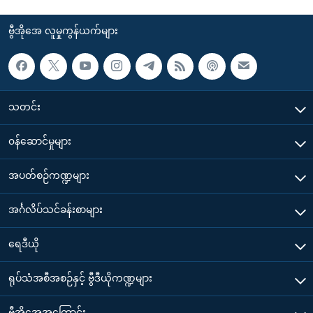
ဗွီအိုအေ လူမှုကွန်ယက်များ
သတင်း
၀န်ဆောင်မှုများ
အပတ်စဉ်ကဏ္ဍများ
အင်္ဂလိပ်သင်ခန်းစာများ
ရေဒီယို
ရုပ်သံအစီအစဉ်နှင့် ဗွီဒီယိုကဏ္ဍများ
ဗွီအိုအေအကြောင်း