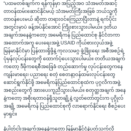
“ပထမတစ်ချက်က ရန်ကုန်မှာ အပြည့်အဝ သံအမတ်အဆင့်
တာဝန်ထမ်းဆောင်နိုင်မယ့် သံအမတ်ကြီးအဖြစ် ဘယ်သူ့ကို
တာဝန်ပေးမယ် ဆိုတာ တရားဝင်ကြေညာပြီးတာနဲ့ ရက်ပိုင်း
အတွင်းမှာပဲ ခန့်အပ်နိုင်အောင် ကြိုးစားသွားပါမယ်။ ဒုတိယ
အချက်အနေနဲ့ကတော့ အမေရိကန် ပြည်ထောင်စု နိုင်ငံတကာ
အထောက်အကူ ပေးရေးအဖွဲ့ USAID ကိုယ်စားလှယ်အဖွဲ့
မြန်မာနိုင်ငံမှာ ပြန်ထားရှိဖို့နဲ့ ကုလသမဂ္ဂ ဖွံ့ဖြိုးရေး အစီအစဉ်ရဲ့
ပုံမှန်လုပ်ငန်းတွေကို ထောက်ပံ့ပေးသွားပါမယ်။ တတိယအချက်
ကတော့ ဒီမိုကရေစီအခြေခံ တည်ဆောက်မှု လုပ်ငန်းတွေကနေ
ကျန်းမာရေး၊ ပညာရေး စတဲ့ စေတနာ့ဝန်ထမ်းလုပ်ငန်းတွေ
ဆောင်ရွက်နိုင်ဖို့ အမေရိကန်ပြည်ထောင်စုထဲက ပုဂ္ဂလိကအဖွဲ့
အစည်းတွေကို အားပေးကူညီသွားပါမယ်။ စတုတ္ထအချက် အနေ
နဲ့ကတော့ အစိုးရတာဝန်ရှိသူတချို့နဲ့ လွှတ်တော်တွင်းက ပုဂ္ဂိုလ်
အချို့ အမေရိကန် ပြည်ထောင်စုကို လာရောက်နိုင်ရေး စီစဉ်ပေး
မှာရှင်။
နံပါတ်ငါးအချက်အနေနဲ့ကတော့ မြန်မာနိုင်ငံနဲ့ပတ်သက်လို့