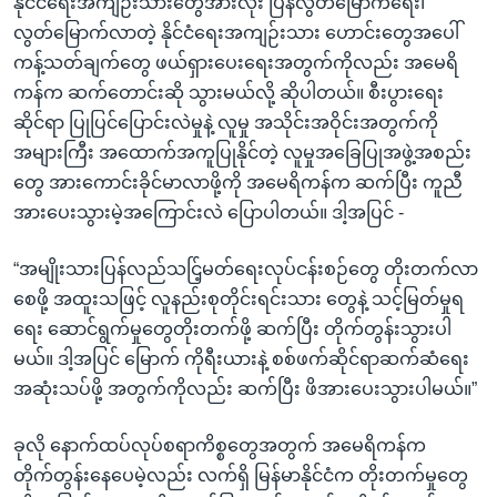
နိုင်ငံရေးအကျဉ်းသားတွေအားလုံး ပြန်လွတ်မြောက်ရေး၊
လွတ်မြောက်လာတဲ့ နိုင်ငံရေးအကျဉ်းသား ဟောင်းတွေအပေါ်
ကန့်သတ်ချက်တွေ ဖယ်ရှားပေးရေးအတွက်ကိုလည်း အမေရိ
ကန်က ဆက်တောင်းဆို သွားမယ်လို့ ဆိုပါတယ်။ စီးပွားရေး
ဆိုင်ရာ ပြုပြင်ပြောင်းလဲမှုနဲ့ လူမှု အသိုင်းအဝိုင်းအတွက်ကို
အများကြီး အထောက်အကူပြုနိုင်တဲ့ လူမှုအခြေပြုအဖွဲ့အစည်း
တွေ အားကောင်းခိုင်မာလာဖို့ကို အမေရိကန်က ဆက်ပြီး ကူညီ
အားပေးသွားမဲ့အကြောင်းလဲ ပြောပါတယ်။ ဒါ့အပြင် -
“အမျိုးသားပြန်လည်သင်ြ့မတ်ရေးလုပ်ငန်းစဉ်တွေ တိုးတက်လာ
စေဖို့ အထူးသဖြင့် လူနည်းစုတိုင်းရင်းသား တွေနဲ့ သင့်မြတ်မှုရ
ရေး ဆောင်ရွက်မှုတွေတိုးတက်ဖို့ ဆက်ပြီး တိုက်တွန်းသွားပါ
မယ်။ ဒါ့အပြင် မြောက် ကိုရီးယားနဲ့ စစ်ဖက်ဆိုင်ရာဆက်ဆံရေး
အဆုံးသပ်ဖို့ အတွက်ကိုလည်း ဆက်ပြီး ဖိအားပေးသွားပါမယ်။”
ခုလို နောက်ထပ်လုပ်စရာကိစ္စတွေအတွက် အမေရိကန်က
တိုက်တွန်းနေပေမဲ့လည်း လက်ရှိ မြန်မာနိုင်ငံက တိုးတက်မှုတွေ