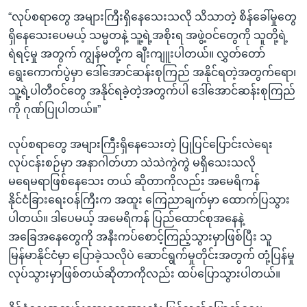
“လုပ်စရာတွေ အများကြီးရှိနေသေးသလို သိသာတဲ့ စိန်ခေါ်မှုတွေ
ရှိနေသေးပေမယ့် သမ္မတနဲ့ သူ့ရဲ့အစိုးရ အဖွဲ့ဝင်တွေကို သူတို့ရဲ့
ရဲရင့်မှု အတွက် ကျွန်မတို့က ချီးကျူးပါတယ်။ လွှတ်တော်
ရွေးကောက်ပွဲမှာ ဒေါ်အောင်ဆန်းစုကြည် အနိုင်ရတဲ့အတွက်ရော၊
သူ့ရဲ့ပါတီဝင်တွေ အနိုင်ရခဲ့တဲ့အတွက်ပါ ဒေါ်အောင်ဆန်းစုကြည်
ကို ဂုဏ်ပြုပါတယ်။”
လုပ်စရာတွေ အများကြီးရှိနေသေးတဲ့ ပြုပြင်ပြောင်းလဲရေး
လုပ်ငန်းစဉ်မှာ အနာဂါတ်ဟာ သဲသဲကွဲကွဲ မရှိသေးသလို
မရေမရာဖြစ်နေသေး တယ် ဆိုတာကိုလည်း အမေရိကန်
နိုင်ငံခြားရေးဝန်ကြီးက အထူး ကြေညာချက်မှာ ထောက်ပြသွား
ပါတယ်။ ဒါပေမယ့် အမေရိကန် ပြည်ထောင်စုအနေနဲ့
အခြေအနေတွေကို အနီးကပ်စောင့်ကြည့်သွားမှာဖြစ်ပြီး သူ
မြန်မာနိုင်ငံမှာ ပြောခဲ့သလိုပဲ ဆောင်ရွက်မှုတိုင်းအတွက် တုံ့ပြန်မှု
လုပ်သွားမှာဖြစ်တယ်ဆိုတာကိုလည်း ထပ်ပြောသွားပါတယ်။