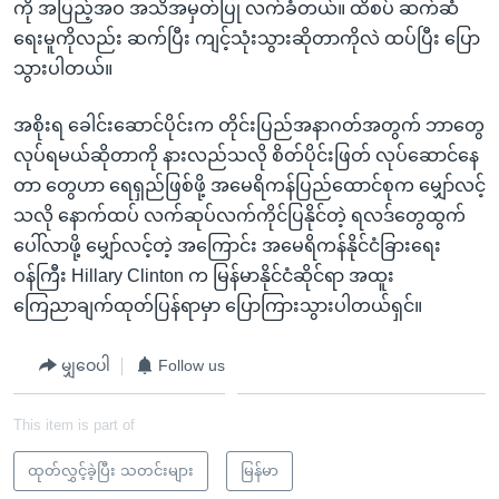
ကို အပြည့်အဝ အသိအမှတ်ပြု လက်ခံတယ်။ ထိစပ် ဆက်ဆံ
ရေးမူကိုလည်း ဆက်ပြီး ကျင့်သုံးသွားဆိုတာကိုလဲ ထပ်ပြီး ပြော
သွားပါတယ်။
အစိုးရ ခေါင်းဆောင်ပိုင်းက တိုင်းပြည်အနာဂတ်အတွက် ဘာတွေ
လုပ်ရမယ်ဆိုတာကို နားလည်သလို စိတ်ပိုင်းဖြတ် လုပ်ဆောင်နေ
တာ တွေဟာ ရေရှည်ဖြစ်ဖို့ အမေရိကန်ပြည်ထောင်စုက မျှော်လင့်
သလို နောက်ထပ် လက်ဆုပ်လက်ကိုင်ပြနိုင်တဲ့ ရလဒ်တွေထွက်
ပေါ်လာဖို့ မျှော်လင့်တဲ့ အကြောင်း အမေရိကန်နိုင်ငံခြားရေး
ဝန်ကြီး Hillary Clinton က မြန်မာနိုင်ငံဆိုင်ရာ အထူး
ကြေညာချက်ထုတ်ပြန်ရာမှာ ပြောကြားသွားပါတယ်ရှင်။
မျှဝေပါ
Follow us
This item is part of
ထုတ်လွှင့်ခဲ့ပြီး သတင်းများ
မြန်မာ