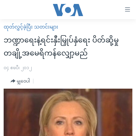
သုံး
ရ
လွယ်ကူ
ထုတ်လွှင့်ခဲ့ပြီး သတင်းများ
မူလစာမျက်နှာ
စေ
ဘဏ္ဍာရေးနဲ့ရင်းနှီးမြှုပ်နှံရေး ပိတ်ဆို့မှု
မြန်မာ
သည့်
တချို့အမေရိကန်လျှော့မည်
ကမ္ဘာ့သတင်းများ
Link
ဗွီဒီယို
နိုင်ငံတကာ
၀၄ ဧၿပီ၊ ၂၀၁၂
များ
သတင်းလွတ်လပ်ခွင့်
အမေရိကန်
ပင်မ
မျှဝေပါ
ရပ်ဝန်းတခု လမ်းတခု အလွန်
တရုတ်
အကြောင်းအရာ
သို့
အင်္ဂလိပ်စာလေ့လာမယ်
အစ္စရေး-ပါလက်စတိုင်း
ကျော်
အပတ်စဉ်ကဏ္ဍများ
အမေရိကန်သုံးအီဒီယံ
ကြည့်
ရေဒီယိုနှင့်ရုပ်သံ အချက်အလက်များ
မကြေးမုံရဲ့ အင်္ဂလိပ်စာ
ရေဒီယို
ရန်
ပင်မ
ရေဒီယို/တီဗွီအစီအစဉ်
ရုပ်ရှင်ထဲက အင်္ဂလိပ်စာ
တီဗွီ