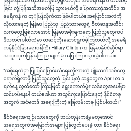
မြန်မာနိုင်ငံမှာ တိုးတက်မှုတွေရှိလာတိုင်း အမေရိကန်က တစ်ဆင့်
ခြင်း တုံ့ပြန်အသိအမှတ်ပြုသွားမယ်လို့ ပြောထားတဲ့အတိုင်း၊ အ
မေရိကန် က တ့ုံပြန်လိုက်တာဖြစ်ပါတယ်။ အပြောင်းအလဲကို
လိုလားနေတဲ့ မြန်မာ ပြည်သူ ပြည်သားတွေရဲ့ စိတ်ဆန္ဒအတိုင်း
လက်တွေ့ဖြစ်လာအောင် မြန်မာအစိုးရကရော ပြည်သူတွေကပါ
ဒီသတင်းပါတ်ထဲမှာ တဆင့်တိုးဆောင်ရွက်ခဲ့ကြတယ်လို့ အမေရိ
ကန်နိုင်ငံခြားရေးဝန်ကြီး Hillary Clinton က မြန်မာနိုင်ငံဆိုင်ရာ
အထူးထုတ်ပြန် ကြေညာချက်မှာ ပြောကြားသွားခဲ့ပါတယ်။
“အစိုးရထဲမှာ ပြုပြင်ပြောင်းလဲရေးလိုလားတဲ့ မျိုးဆက်သစ်တွေ
ရောက်ရှိလာဖို့ ပြည်သူတွေတဲ့ ပြင်းပြတဲ့ ဆန္ဒတွေက April လ ၁
ရက်နေ့ လွှတ်တော် ကြားဖြတ် ရွေးကောက်ပွဲရလဒ်တွေအပေါ်မှာ
ထင်ဟပ်နေပါ တယ်။ ဒါဟာ အသွင်ကူးပြောင်းနေတဲ့ နိုင်ငံတခု
အတွက် အင်မတန် အရေးကြီးတဲ့ ခြေလှမ်းတခု ဖြစ်ပါတယ်။”
နိုင်ငံရေးအကျဉ်းသားတွေကို ဘယ်တုန်းကနဲ့မှမတူအောင်
အရေအတွက်အမြောက်အများ ပြန်လွှတ်ပေးခဲ့ တာ၊ နိုင်ငံရေး