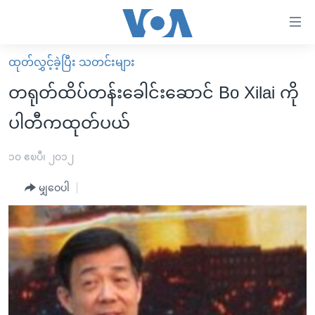
သုံး
ရ
လွယ်ကူ
ထုတ်လွှင့်ခဲ့ပြီး သတင်းများ
မူလစာမျက်နှာ
စေ
တရုတ်ထိပ်တန်းခေါင်းဆောင် Bo Xilai ကို
မြန်မာ
သည့်
ပါတီကထုတ်ပယ်
ကမ္ဘာ့သတင်းများ
Link
ဗွီဒီယို
နိုင်ငံတကာ
၁၀ ဧၿပီ၊ ၂၀၁၂
များ
သတင်းလွတ်လပ်ခွင့်
အမေရိကန်
ပင်မ
မျှဝေပါ
ရပ်ဝန်းတခု လမ်းတခု အလွန်
တရုတ်
အကြောင်းအရာ
သို့
အင်္ဂလိပ်စာလေ့လာမယ်
အစ္စရေး-ပါလက်စတိုင်း
ကျော်
အပတ်စဉ်ကဏ္ဍများ
အမေရိကန်သုံးအီဒီယံ
ကြည့်
ရေဒီယိုနှင့်ရုပ်သံ အချက်အလက်များ
မကြေးမုံရဲ့ အင်္ဂလိပ်စာ
ရေဒီယို
ရန်
ပင်မ
ရေဒီယို/တီဗွီအစီအစဉ်
ရုပ်ရှင်ထဲက အင်္ဂလိပ်စာ
တီဗွီ