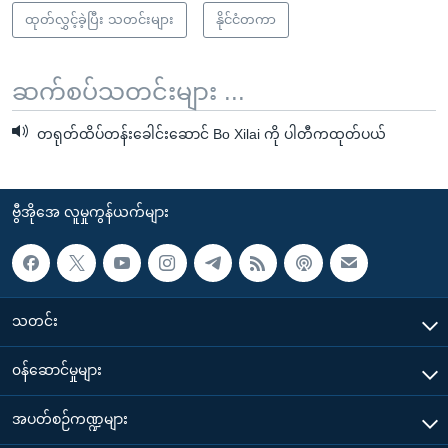
ထုတ်လွှင့်ခဲ့ပြီး သတင်းများ
နိုင်ငံတကာ
ဆက်စပ်သတင်းများ ...
တရုတ်ထိပ်တန်းခေါင်းဆောင် Bo Xilai ကို ပါတီကထုတ်ပယ်
ဗွီအိုအေ လူမှုကွန်ယက်များ
သတင်း
၀န်ဆောင်မှုများ
အပတ်စဉ်ကဏ္ဍများ