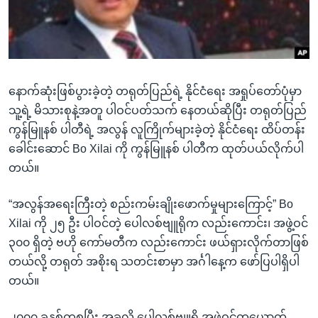
အ
သုတပဒေသာ အင်္ဂလိပ်စာ
ညွန်း
Learning English
စာမျက်နှာ
သို့
ဗွီအိုအေ လူမှုကွန်ယက်များ
ကျော်
နောက်ဆုံးဖြစ်ပွားခဲ့တဲ့ တရုတ်ပြည်ရဲ့ နိုင်ငံရေး အရှုပ်တော်ပုံမှာ
ကြည့်
သူ့ရဲ့ မိသားစုနဲ့အတူ ပါဝင်ပတ်သက် နေတယ်ဆိုပြီး တရုတ်ပြည်
ရန်
ကွန်မြူနစ် ပါတီရဲ့ အလွန် လူကြိုက်များခဲ့တဲ့ နိုင်ငံရေး ထိပ်တန်း
ဘာသာစကားများ
ရှာဖွေ
ခေါင်းဆောင် Bo Xilai ကို ကွန်မြူနစ် ပါတီက ထုတ်ပယ်လိုက်ပါ
ရန်
တယ်။
နေရာ
သို့
“အလွန်အရေးကြီးတဲ့ စည်းကမ်းချိုးဖောက်မှုများကြောင့်” Bo
ကျော်
Xilai ကို ၂၅ ဦး ပါဝင်တဲ့ ပေါလစ်ဗျူရိုက လည်းကောင်း၊ အဖွဲ့ဝင်
ရန်
၃၀၀ ရှိတဲ့ ဗဟို ကော်မတီက လည်းကောင်း ဖယ်ရှားလိုက်တာဖြစ်
တယ်လို့ တရုတ် အစိုးရ သတင်းစာမှာ အင်္ဂါနေ့က ဖော်ပြပါရှိပါ
တယ်။
၂၀၀၇ ခုနှစ်ကစပြီး အခုလို ပေါလစ်ဗျူရို အဖွဲ့ဝင်တယောက်