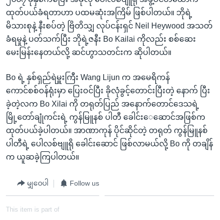
ထုတ်ပယ်ခံရတာဟာ ပထမဆုံးအကြိမ် ဖြစ်ပါတယ်။ ဘိုရဲ့
မိသားစုနဲ့ နီးစပ်တဲ့ ဗြိတိသျှ လုပ်ငန်းရှင် Neil Heywood အသတ်
ခံရမှုနဲ့ ပတ်သက်ပြီး ဘိုရဲ့ဇနီး Bo Kailai ကိုလည်း စစ်ဆေး
မေးမြန်းနေတယ်လို့ ဆင်ဟွာသတင်းက ဆိုပါတယ်။
Bo ရဲ့ နှစ်ရှည်ရဲမှူးကြီး Wang Lijun က အမေရိကန်
ကောင်စစ်ဝန်ရုံးမှာ ပြေးဝင်ပြီး ခိုလုံခွင့်တောင်းပြီးတဲ့ နောက် ပြီး
ခဲ့တဲ့လက Bo Xilai ကို တရုတ်ပြည် အနောက်တောင်ဒေသရဲ့
မြို့တော်ချုံကင်းရဲ့ ကွန်မြူနစ် ပါတီ ခေါင်းေဆောင်အဖြစ်က
ထုတ်ပယ်ခဲ့ပါတယ်။ အာဏာကုန် ပိုင်ဆိုင်တဲ့ တရုတ် ကွန်မြူနစ်
ပါတီရဲ့ ပေါလစ်ဗျူရို ခေါင်းဆောင် ဖြစ်လာမယ်လို့ Bo ကို တချိန်
က ယူဆခဲ့ကြပါတယ်။
မျှဝေပါ
Follow us
This item is part of