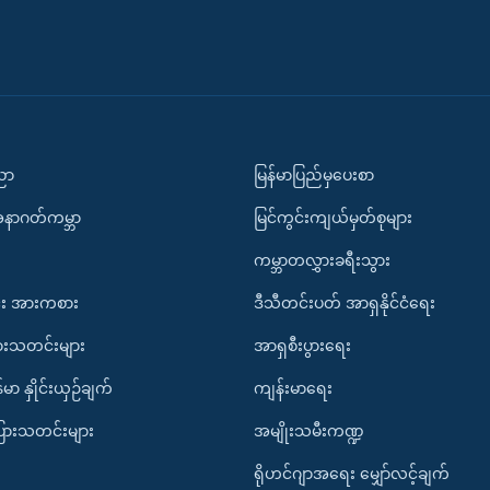
ပညာ
မြန်မာပြည်မှပေးစာ
အနာဂတ်ကမ္ဘာ
မြင်ကွင်းကျယ်မှတ်စုများ
ကမ္ဘာတလွှားခရီးသွား
း အားကစား
ဒီသီတင်းပတ် အာရှနိုင်ငံရေး
ားသတင်းများ
အာရှစီးပွားရေး
်မာ နှိုင်းယှဉ်ချက်
ကျန်းမာရေး
ပြားသတင်းများ
အမျိုးသမီးကဏ္ဍ
ရိုဟင်ဂျာအရေး မျှော်လင့်ချက်