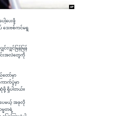
ါ့ပေးဖို့
ုပ် ဒေးဗစ်ကင်မရွ
ှင်လျှင်မြန်မြန်
ြောင်းအလဲတွေကို
ည်တော်မှာ
ကောက်ပွဲမှာ
ဖို့ ရှိပါတယ်။
းပေမယ့် အခုလို
မ္မတရဲ့