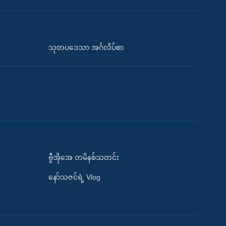
သုတပဒေသာ အင်္ဂလိပ်စာ
ဗွီအိုအေ တမိနစ်သတင်း
နော်သဇင်ရဲ့ Vlog