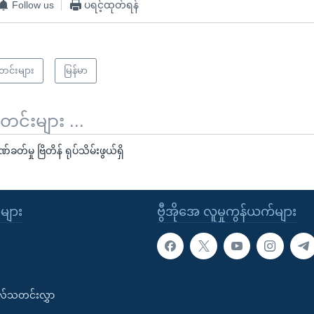
Follow us
ပရင့်ထုတ်ရန်
သတင်းများ
မြန်မာ
်းများ ...
ခတ်မှု ဗြိတိန် ရုပ်သိမ်းဖွယ်ရှိ
ုများ
ဗွီအိုအေ လူမှုကွန်ယက်များ
းလ်သတင်းလွှာ