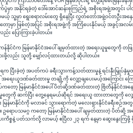
ုလှိုင်က ကြာသာပတေးနေ့ VOA မြန်မာပိုင်းရဲ့ တွေ့ဆုံမေးမြန်းခန်းမှ
ွဲမှာ အနိုင်ရခဲ့တဲ့ ဒေါ်အောင်ဆန်းစုကြည်ရဲ့ အစိုးရအဖွဲ့အတွင်း ပါ
ယ့် သူ့မှာ ရွေးစရာလမ်းတွေ ရှိနေပြီး လွှတ်တော်အဖွဲ့ဝင်တဦးအန
င်တော့မှာ ဖြစ်တဲ့အပြင် အစိုးရအဖွဲ့ကို အကြံပေးနိုင်မယ့် အခွင့်အ
း လည်း ပြောကြားခဲ့ပါတယ်။
န်နိုင်ငံက မြန်မာနိုင်ငံအပေါ် ချမှတ်ထားတဲ့ အရေးယူမှုတွေကို တဖ
ားဖို့လည်း သူတို့ မျှော်လင့်ထားတယ်လို့ ဆိုပါတယ်။
 ပြီးခဲ့တဲ့ အပတ်ကပဲ ခရီးသွားကန့်သတ်ထားမှုနဲ့ ရင်းနှီးမြှုပ်နှံမှ
ပေါ် အရေးယူဒဏ်ခတ်ထားမှု တချို့ကို လျှော့ချပေးမယ့်အကြောင်း က
ပ်ကတော့ မြန်မာနိုင်ငံအပေါ် ပိတ်ဆို့ဒဏ်ခတ်ထားတဲ့ ဗြိတိန်နိုင်ငံအနေနဲ့ 
လဲမှုတွေကို ဆက်ပြီး တွေ့နေရမယ်ဆိုရင် အရေးယူ ထားတာတွေကို လျ
 မြန်မာနိုင်ငံကို မလာခင် သွားရောက်တဲ့ မလေးရှားနိုင်ငံခရီးစဉ်အတွင
။ ဥရောပသမဂ္ဂ ကတော့ မြန်မာနိုင်ငံအပေါ် ချမှတ်ထားတဲ့ ပိတ်ဆို့ အ
ေးကိစ္စနဲ့ ပတ်သက်လို့ လာမယ့် ဧပြီလ ၂၃ ရက် နေ့မှာ ဆွေးနွေးကြဖို့