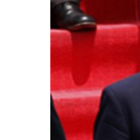
သုတပဒေသာ အင်္ဂလိပ်စာ
အ
ညွန်း
စာမျက်နှာ
သို့
ကျော်
ကြည့်
ရန်
ရှာဖွေ
ရန်
နေရာ
သို့
ကျော်
ရန်