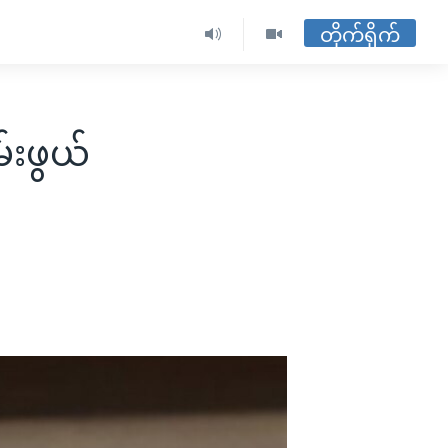
တိုက်ရိုက်
်းဖွယ်