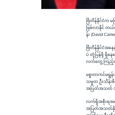
ဗြိတိန်နိုင်ငံက 
ဖြစ်လာနိုင် တယ်
န်း (David Cam
ဗြိတိန်နိုင်ငံအန
ပဲ တုံ့ပြန်ဖို့ 
လက်တွေ့ ကြည့်
မစ္စတာကင်မရွန်း
သမ္မတ ဦးသိန်းစိန
အပြတ်အသတ် အနိုင
လက်ရှိအစိုးရအနေ
အပြတ်အသတ်နိုင်မ