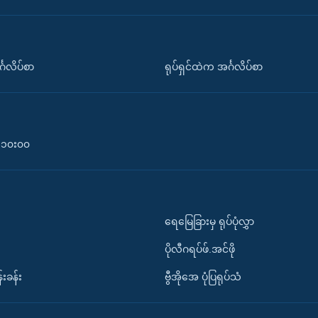
်္ဂလိပ်စာ
ရုပ်ရှင်ထဲက အင်္ဂလိပ်စာ
၀-၁၀း၀၀
ရေမြေခြားမှ ရုပ်ပုံလွှာ
ပိုလီဂရပ်ဖ်.အင်ဖို
်းခန်း
ဗွီအိုအေ ပုံပြရုပ်သံ