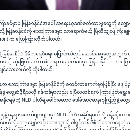
မကြာခင်မှာပဲ မြန်မာနိုင်ငံအပေါ် အရေးယူဒဏ်ခတ်ထားမှုတွေကို လျှော့ပေ
လို့ မြန်မာနိုင်ငံကို သောကြာနေ့မှာ လာရောက်မယ့် ဗြိတိသျှဝန်ကြီးချ
eron) က ပြောကြားလိုက်ပါတယ်။
ေနဲ့ မြန်မာနိုင်ငံ ဒီမိုကရေစီရေး ပြောင်းလဲလုပ်ဆောင်နေမှုတွေအတွက် လျ
ရှိနေပေမယ့် ဆုံးဖြတ်ချက် တစုံတရာ မချမှတ်ခင်မှာ မြန်မာနိုင်ငံက အပ
ချင်သေးတယ်လို့ ဆိုပါတယ်။
ဟာ သောကြာနေ့မှာ မြန်မာနိုင်ငံကို စတင်လာရောက်မှာဖြစ်ပြီး နေပြ
်နဲ့ တွေ့ဆုံဖို့ရှိသလို ရန်ကုန်မှာလည်း ဧပြီလတစ်ရက် ကြားဖြတ်ရွေး
်ရခဲ့တဲ့ NLD ပါတီရဲ့ခေါင်းဆောင် ဒေါ်အောင်ဆန်းစုကြည်နဲ့ တွေ့ဆုံ
နဲ့ နေရာအတော်များများမှာ NLD ပါတီ အနိုင်ရမယ်လို့ ခန့်မှန်းထာ
ယ်လို့တော့ မျှော်လင့်မထားဘူးလို့ ဝါရှင်တန် ဒီစီကိုရောက်နေတဲ့ သ