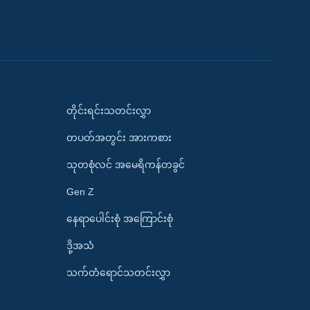
တိုင်းရင်းသတင်းလွှာ
တပတ်အတွင်း အားကစား
သုတစုံလင် အမေရိကန်တခွင်
Gen Z
နေရာပေါင်းစုံ အကြောင်းစုံ
ဒို့အသံ
သက်တံရောင်သတင်းလွှာ