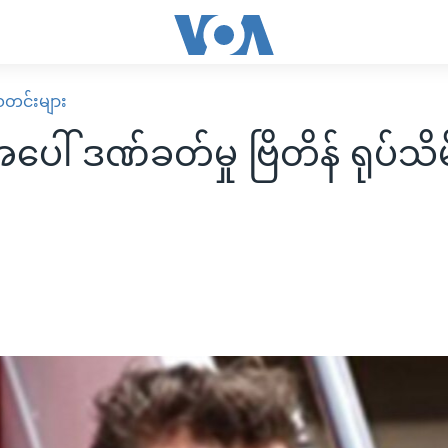
း သတင်းများ
ပေါ် ဒဏ်ခတ်မှု ဗြိတိန် ရုပ်သိမ