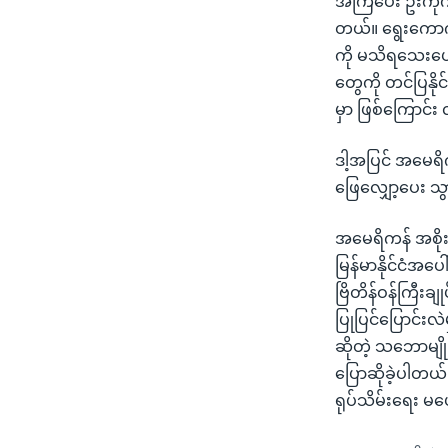
အကြံပေး ဦးကိုကိ
တယ်။ ရွေးကောက်ပ
ကို မသိရသေးပေမ
တွေကို တင်ပြနို
မှာ ဖြစ်ကြောင်
ဒါ့အပြင် အမေရိက
ဖြေလျှော့ပေး သွ
အမေရိကန် အစိုးရက
မြန်မာနိုင်ငံအ
ဗြိတိန်ဝန်ကြီးချု
ပြုပြင်ပြောင်း
ဆိုတဲ့ သဘောမျိုး
ပြောဆိုခဲ့ပါတယ်
ရုပ်သိမ်းရေး မပ