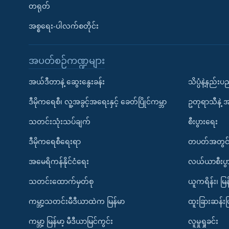
တရုတ်
အစ္စရေး-ပါလက်စတိုင်း
အပတ်စဉ်ကဏ္ဍများ
အယ်ဒီတာနဲ့ ဆွေးနွေးခန်း
သိပ္ပံနဲ့နည်း
ဒီမိုကရေစီ၊ လူ့အခွင့်အရေးနှင့် ခေတ်ပြိုင်ကမ္ဘာ
ဥတုရာသီနဲ့ 
သတင်းသုံးသပ်ချက်
စီးပွားရေး
ဒီမိုကရေစီရေးရာ
တပတ်အတွင်
အမေရိကန်နိုင်ငံရေး
လယ်ယာစီးပွ
သတင်းထောက်မှတ်စု
ယူကရိန်း၊ မြန
ကမ္ဘာ့သတင်းမီဒီယာထဲက မြန်မာ
ထူးခြားဆန်း
ကမ္ဘာ့ မြန်မာ့ မီဒီယာမြင်ကွင်း
လူမှုရှုခင်း