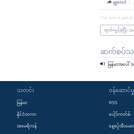
မျှဝေပါ
This item is part of
ထုတ်လွှင့်ခဲ့ပြီး 
ဆက်စပ်သတင
မြန်မာအပေါ် ဒဏ်
သတင်း
၀န်ဆောင်မှ
မြန်မာ
RSS
နိုင်ငံတကာ
ပေါ့ဒ်ကတ်စ်
အမေရိကန်
နေ့စဉ်အီးမေ