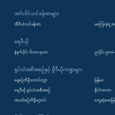
အင်္ဂလိပ်သင်ခန်းစာများ
အီဒီယံသင်ခန်းစာ
မကြေးမုံရဲ့အင
ရေဒီယို
နံနက်ပိုင်း ၆း၀၀-ရး၀၀
ညပိုင်း ၉း၀
ရုပ်သံအစီအစဉ်နှင့် ဗွီဒီယိုကဏ္ဍများ
နေ့စဉ်တီဗွီသတင်းလွှာ
မြန်မာ
ရေဒီယို ရုပ်သံအစီအစဉ်
နိုင်ငံတကာ
အပတ်စဉ်တီဗွီမဂ္ဂဇင်း
တွေ့ဆုံမေးမြန