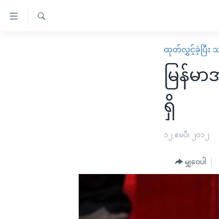
သုံး
ရ
ရှာဖွေ
လွယ်ကူ
မူလစာမျက်နှာ
ထုတ်လွှင့်ခဲ့ပြီ
ရ
စေ
မြန်မာ
လာ
မြန်မာအ
သည့်
ဒ်
ကမ္ဘာ့သတင်းများ
Link
ဗွီဒီယို
နိုင်ငံတကာ
ရှိ
များ
သတင်းလွတ်လပ်ခွင့်
အမေရိကန်
ပင်မ
ရပ်ဝန်းတခု လမ်းတခု အလွန်
တရုတ်
၁၂ ဧၿပီ၊ ၂၀၁၂
အကြောင်းအရာ
အင်္ဂလိပ်စာလေ့လာမယ်
အစ္စရေး-ပါလက်စတိုင်း
သို့
မျှဝေပါ
အပတ်စဉ်ကဏ္ဍများ
အမေရိကန်သုံးအီဒီယံ
ကျော်
ကြည့်
ရေဒီယိုနှင့်ရုပ်သံ အချက်အလက်များ
မကြေးမုံရဲ့ အင်္ဂလိပ်စာ
ရေဒီယို
ရန်
ရေဒီယို/တီဗွီအစီအစဉ်
ရုပ်ရှင်ထဲက အင်္ဂလိပ်စာ
တီဗွီ
ပင်မ