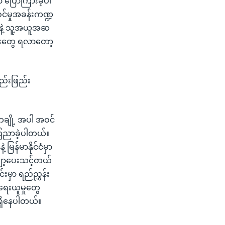
ာ ပြောကြားခဲ့ပါ
ဝင်မှုအခန်းကဏ္ဍ
ေနဲ့ သူ့အယူအဆ
လမ်းတွေ ရလာတော့
ြည်းဖြည်း
ုတချို့ အပါ အဝင်
ြေညာခဲ့ပါတယ်။
မြန်မာနိုင်ငံမှာ
ှော့ပေးသင့်တယ်
်းမှာ ရည်ညွှန်း
ရေးယူမှုတွေ
 ရှိနေပါတယ်။