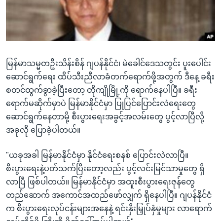
အ
သုတပဒေသာ အင်္ဂလိပ်စာ
ညွန်း
Learning English
စာမျက်နှာ
သို့
ဗွီအိုအေ လူမှုကွန်ယက်များ
ကျော်
မြန်မာသမ္မတဦးသိန်းစိန် ဂျပန်နိုင်ငံ၊ မဲခေါင်ဒေသတွင်း ပူးပေါင်း
ကြည့်
ဆောင်ရွက်ရေး ထိပ်သီးညီလာခံတက်ရောက်ဖို့အတွက် ဒီနေ့ ခရီး
ရန်
စတင်ထွက်ခွာခဲ့ပြီးတော့ တိုကျိုမြို့ကို ရောက်နေပါပြီ။ ခရီး
ဘာသာစကားများ
ရှာဖွေ
ရောက်မဆိုက်မှာပဲ မြန်မာနိုင်ငံမှာ ပြုပြင်ပြောင်းလဲရေးတွေ
ရန်
ဆောင်ရွက်နေတာမို့ စီးပွားရေးအခွင့်အလမ်းတွေ ပွင့်လာပြီလို့
နေရာ
အခုလို ပြောခဲ့ပါတယ်။
သို့
ကျော်
"ယခုအခါ မြန်မာနိုင်ငံမှာ နိုင်ငံရေးစနစ် ပြောင်းလဲလာပြီ။
ရန်
စီးပွားရေးနဲ့ပတ်သက်ပြီးတော့လည်း ပွင့်လင်းမြင်သာမှုတွေ ရှိ
လာပြီ ဖြစ်ပါတယ်။ မြန်မာနိုင်ငံမှာ အထူးစီးပွားရေးဇုန်တွေ
တည်ဆောက် အကောင်အထည်ဖော်လျှက် ရှိနေပါပြီ။ ဂျပန်နိုင်ငံ
က စီးပွားရေးလုပ်ငန်းများအနေနဲ့ ရင်းနှီးမြှုပ်နှံမှုများ လာရောက်