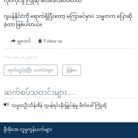
လုပ်ကိုင်ဖို့ ကြိုဆို ဖိတ်ခေါ်အပ်ပါတယ်"
ဂျပန်နိုင်ငံကို ရောက်ရှိပြီးတော့ မကြာခင်မှာပဲ သမ္မတက ပြောဆို
ခဲ့တာ ဖြစ်ပါတယ်။
မျှဝေပါ
Follow us
This item is part of
ထုတ်လွှင့်ခဲ့ပြီး သတင်းများ
မြန်မာ
ဆက်စပ်သတင်းများ ...
သမ္မတဦးသိန်းစိန် ဂျပန်ရင်းနှီးမြှုပ်နှံမှု ဖိတ်ခေါ်ကြိုဆို
ဗွီအိုအေ လူမှုကွန်ယက်များ