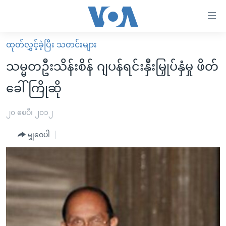
သုံး
ရ
လွယ်ကူ
ထုတ်လွှင့်ခဲ့ပြီး သတင်းများ
မူလစာမျက်နှာ
စေ
သမ္မတဦးသိန်းစိန် ဂျပန်ရင်းနှီးမြှုပ်နှံမှု ဖိတ်
မြန်မာ
သည့်
ခေါ်ကြိုဆို
ကမ္ဘာ့သတင်းများ
Link
ဗွီဒီယို
နိုင်ငံတကာ
၂၀ ဧၿပီ၊ ၂၀၁၂
များ
သတင်းလွတ်လပ်ခွင့်
အမေရိကန်
ပင်မ
မျှဝေပါ
ရပ်ဝန်းတခု လမ်းတခု အလွန်
တရုတ်
အကြောင်းအရာ
သို့
အင်္ဂလိပ်စာလေ့လာမယ်
အစ္စရေး-ပါလက်စတိုင်း
ကျော်
အပတ်စဉ်ကဏ္ဍများ
အမေရိကန်သုံးအီဒီယံ
ကြည့်
ရေဒီယိုနှင့်ရုပ်သံ အချက်အလက်များ
မကြေးမုံရဲ့ အင်္ဂလိပ်စာ
ရေဒီယို
ရန်
ပင်မ
ရေဒီယို/တီဗွီအစီအစဉ်
ရုပ်ရှင်ထဲက အင်္ဂလိပ်စာ
တီဗွီ