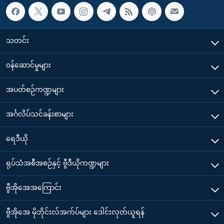
သတင်း
၀န်ဆောင်မှုများ
အပတ်စဉ်ကဏ္ဍများ
အင်္ဂလိပ်သင်ခန်းစာများ
ရေဒီယို
ရုပ်သံအစီအစဉ်နှင့် ဗွီဒီယိုကဏ္ဍများ
ဗွီအိုအေအကြောင်း
ဗွီအိုအေ မိုဘိုင်းလ်အက်ပ်များ ဒေါင်းလုတ်ယူရန်