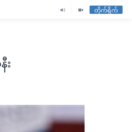
တိုက်ရိုက်
နီး