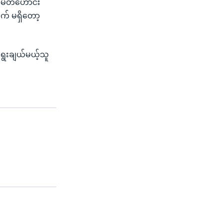
အမတ်ဟောင်း
က် မရှိတော့
ွေးချယ်မယ့်သူ