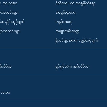
း အားကစား
ဒီသီတင်းပတ် အာရှနိုင်ငံရေး
ားသတင်းများ
အာရှစီးပွားရေး
်မာ နှိုင်းယှဉ်ချက်
ကျန်းမာရေး
ပြားသတင်းများ
အမျိုးသမီးကဏ္ဍ
ရိုဟင်ဂျာအရေး မျှော်လင့်ချက်
်္ဂလိပ်စာ
ရုပ်ရှင်ထဲက အင်္ဂလိပ်စာ
၀-၁၀း၀၀