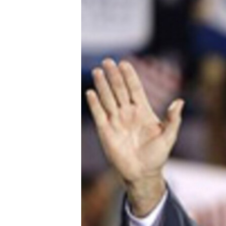
သုတပဒေသာ အင်္ဂလိပ်စာ
အ
ညွန်း
စာမျက်နှာ
သို့
ကျော်
ကြည့်
ရန်
ရှာဖွေ
ရန်
နေရာ
သို့
ကျော်
ရန်