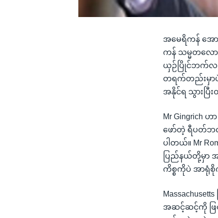
အမေရိကန် အောက
ကန် သမ္မတလောင်း
ယှဉ်ပြိုင်ဘက်လည
တရက်တည်းမှာပဲ 
အနိုင်ရ သွားပြ
Mr Gingrich ဟာ 
ဖော်တဲ့ ရီပတ်
ပါတယ်။ Mr Romn
ပြည်နယ်တို့မှာ အ
ကိစ္စကိုပဲ အာရုံစ
Massachusetts 
အဆင့်ဆင့်ကို ဖြ