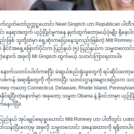
်လွှတ်တော်ဥက္ကဋ္ဌဟောင်း Newt Gingrich ဟာ Republican ပါ
 နေရာအတွက် ယှဉ်ပြိုင်မှုကနေ နှုတ်ထွက်တော့မယ့်ပုံမျိုး ရှိနေပါ
်းဖြစ် သူတို့ထဲမှာ ရှေ့ဆုံးကပြေးနေသူလည်းဖြစ်တဲ့ Mitt Romney 
နိုင်ငံအရှေ့မြောက်ပိုင်းက ပြည်နယ် (၅) ပြည်နယ်က သမ္မတလောင်းရွ
ီးတဲ့နောက် အခုလို Mr Gingrich ထွက်မယ့် သတင်းကြားရတာပါ။
နောက်သတင်းပါတ်ကစပြီး မဲဆွယ်စည်းရုံးမှုတွေကို ရပ်ဆိုင်းတော့မယ
ဘလစ်ကန် အရာရှိတွေကို ကိုးကားပြီး သတင်းဌာနအများအပြားက သ
ey ကတော့ Connecticut, Delaware, Rhode Island, Pennsylvania
နိုင်ရပြီးတဲ့နောက်မှာ အခုတော့ သမ္မတ Obama နဲ့ နိုဝင်ဘာမှာ ယှဉ်ပြ
ိုက်နေပါပြီ။
ပြည်နယ် အုပ်ချုပ်ရေးမှူးဟောင်း Mitt Romney ဟာ ပါတီတွင်း ပဏာမ
တ်သန်းပြီးတော့မှ အခုလို သမ္မတလောင်း အနေအထားကို ရရှိတာပါ။ လွ