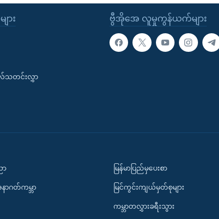
ုများ
ဗွီအိုအေ လူမှုကွန်ယက်များ
းလ်သတင်းလွှာ
ပညာ
မြန်မာပြည်မှပေးစာ
အနာဂတ်ကမ္ဘာ
မြင်ကွင်းကျယ်မှတ်စုများ
ကမ္ဘာတလွှားခရီးသွား