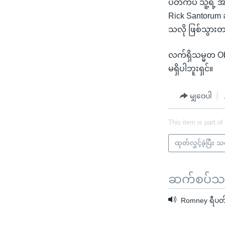
ပတ်ကပဲ သူ့ရဲ့
Rick Santorum 
သလို ဖြစ်သွားတ
လက်ရှိသမ္မတ Ob
မရှိပါဘူးရှင်။
မျှဝေပါ
This item is part of
ထုတ်လွှင့်ခဲ့ပြီး 
ဆက်စပ်သတင
Romney ရီပတ်ဘ