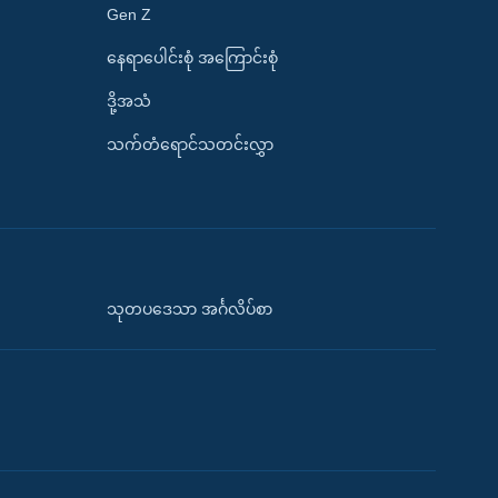
Gen Z
နေရာပေါင်းစုံ အကြောင်းစုံ
ဒို့အသံ
သက်တံရောင်သတင်းလွှာ
သုတပဒေသာ အင်္ဂလိပ်စာ