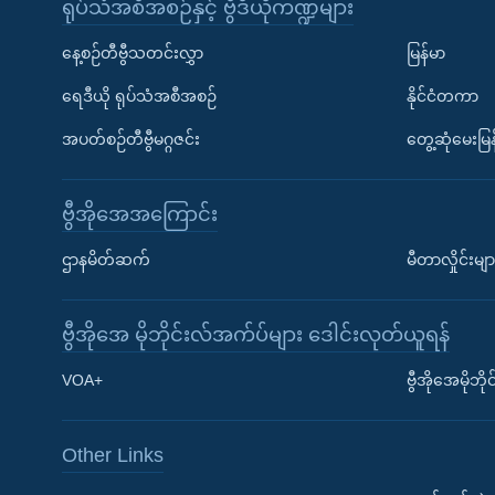
ရုပ်သံအစီအစဉ်နှင့် ဗွီဒီယိုကဏ္ဍများ
နေ့စဉ်တီဗွီသတင်းလွှာ
မြန်မာ
ရေဒီယို ရုပ်သံအစီအစဉ်
နိုင်ငံတကာ
အပတ်စဉ်တီဗွီမဂ္ဂဇင်း
တွေ့ဆုံမေးမြန
ဗွီအိုအေအကြောင်း
ဌာနမိတ်ဆက်
မီတာလှိုင်းမျာ
ဗွီအိုအေ မိုဘိုင်းလ်အက်ပ်များ ဒေါင်းလုတ်ယူရန်
Learning English
VOA+
ဗွီအိုအေမိုဘ
ဗွီအိုအေ လူမှုကွန်ယက်များ
Other Links