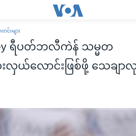
း သတင်းများ
y ရီပတ်ဘလီကဲန် သမ္မတ
ားလှယ်လောင်းဖြစ်ဖို့ သေချာလု