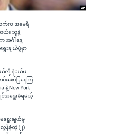
တီဘက်က အမေရိ
တယ်။ သူနဲ့
က အင်္ဂါနေ့
ေးချယ်ပွဲမှာ
်လို့ နံမယ်မ
တင်းဖော်ပြနေကြ
 နဲ့
New York
ိုင်အရွေးခံရမယ့်
ရွေးချယ်မှု
န်ခဲ့တဲ့ (၂)