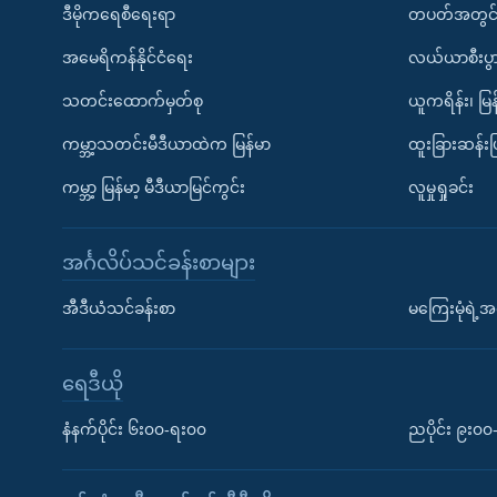
ဒီမိုကရေစီရေးရာ
တပတ်အတွင်
အမေရိကန်နိုင်ငံရေး
လယ်ယာစီးပွ
သတင်းထောက်မှတ်စု
ယူကရိန်း၊ မြန
ကမ္ဘာ့သတင်းမီဒီယာထဲက မြန်မာ
ထူးခြားဆန်း
ကမ္ဘာ့ မြန်မာ့ မီဒီယာမြင်ကွင်း
လူမှုရှုခင်း
အင်္ဂလိပ်သင်ခန်းစာများ
အီဒီယံသင်ခန်းစာ
မကြေးမုံရဲ့အင
ရေဒီယို
နံနက်ပိုင်း ၆း၀၀-ရး၀၀
ညပိုင်း ၉း၀