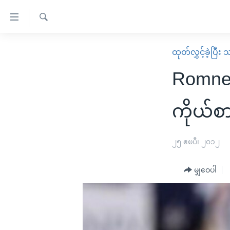
သုံး
ရ
ရှာဖွေ
လွယ်ကူ
မူလစာမျက်နှာ
ထုတ်လွှင့်ခဲ့ပြီ
ရ
စေ
မြန်မာ
လာ
Romne
သည့်
ဒ်
ကမ္ဘာ့သတင်းများ
Link
ဗွီဒီယို
နိုင်ငံတကာ
ကိုယ်စ
များ
သတင်းလွတ်လပ်ခွင့်
အမေရိကန်
ပင်မ
ရပ်ဝန်းတခု လမ်းတခု အလွန်
တရုတ်
၂၅ ဧၿပီ၊ ၂၀၁၂
အကြောင်းအရာ
အင်္ဂလိပ်စာလေ့လာမယ်
အစ္စရေး-ပါလက်စတိုင်း
သို့
မျှဝေပါ
အပတ်စဉ်ကဏ္ဍများ
အမေရိကန်သုံးအီဒီယံ
ကျော်
ကြည့်
ရေဒီယိုနှင့်ရုပ်သံ အချက်အလက်များ
မကြေးမုံရဲ့ အင်္ဂလိပ်စာ
ရေဒီယို
ရန်
ရေဒီယို/တီဗွီအစီအစဉ်
ရုပ်ရှင်ထဲက အင်္ဂလိပ်စာ
တီဗွီ
ပင်မ