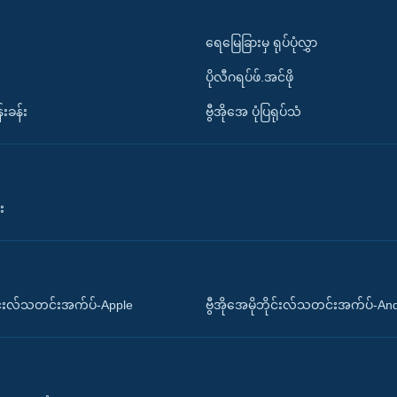
ရေမြေခြားမှ ရုပ်ပုံလွှာ
ပိုလီဂရပ်ဖ်.အင်ဖို
်းခန်း
ဗွီအိုအေ ပုံပြရုပ်သံ
း
ိုင်းလ်သတင်းအက်ပ်-Apple
ဗွီအိုအေမိုဘိုင်းလ်သတင်းအက်ပ်-An