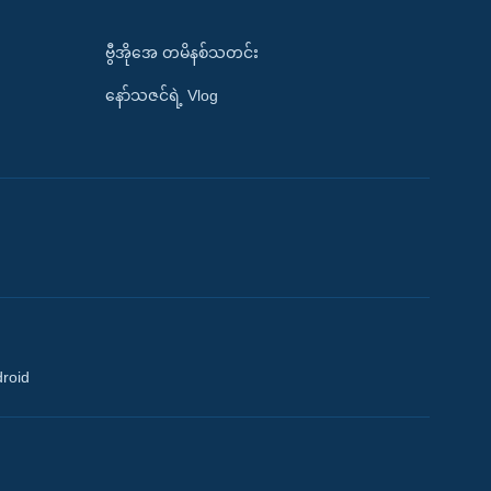
ဗွီအိုအေ တမိနစ်သတင်း
နော်သဇင်ရဲ့ Vlog
droid