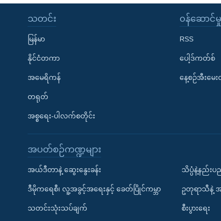
သတင်း
၀န်ဆောင်မှ
မြန်မာ
RSS
နိုင်ငံတကာ
ပေါ့ဒ်ကတ်စ်
အမေရိကန်
နေ့စဉ်အီးမေ
တရုတ်
အစ္စရေး-ပါလက်စတိုင်း
အပတ်စဉ်ကဏ္ဍများ
အယ်ဒီတာနဲ့ ဆွေးနွေးခန်း
သိပ္ပံနဲ့နည်း
ဒီမိုကရေစီ၊ လူ့အခွင့်အရေးနှင့် ခေတ်ပြိုင်ကမ္ဘာ
ဥတုရာသီနဲ့ 
သတင်းသုံးသပ်ချက်
စီးပွားရေး