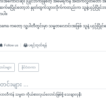
 အားအကောင်းဆုံး ပြိုင်ဘက်ဖြစ်တဲ့ အမေရိကန် အထက်လွှတ်တော် 
ဆက်မပြိုင်တော့ဘဲ နှုတ်ထွက်သွားလိုက်ကတည်းက သူနဲ့ယှဉ်ပြိုင်ဘ
ာပါ။
ama ကတော့ သူ့ပါတီတွင်းမှာ သမ္မတလောင်းအဖြစ် သူနဲ့ ယှဉ်ပြိုင်ရ
Follow us
ပရင့်ထုတ်ရန်
သတင်းများ
နိုင်ငံတကာ
်းများ ...
လီကဲန် သမ္မတ ကိုယ်စားလှယ်လောင်းဖြစ်ဖို့ သေချာလုနီး