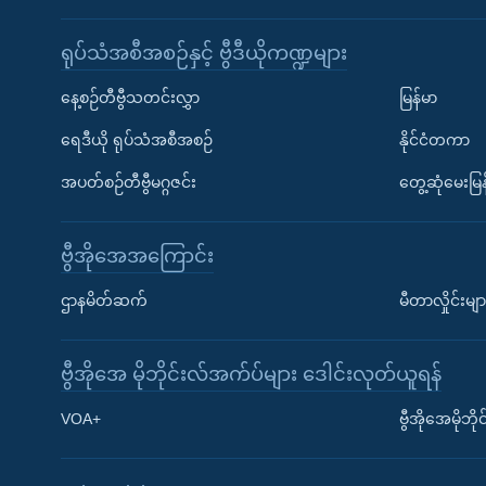
ရုပ်သံအစီအစဉ်နှင့် ဗွီဒီယိုကဏ္ဍများ
နေ့စဉ်တီဗွီသတင်းလွှာ
မြန်မာ
ရေဒီယို ရုပ်သံအစီအစဉ်
နိုင်ငံတကာ
အပတ်စဉ်တီဗွီမဂ္ဂဇင်း
တွေ့ဆုံမေးမြန
ဗွီအိုအေအကြောင်း
ဌာနမိတ်ဆက်
မီတာလှိုင်းမျာ
ဗွီအိုအေ မိုဘိုင်းလ်အက်ပ်များ ဒေါင်းလုတ်ယူရန်
Learning English
VOA+
ဗွီအိုအေမိုဘ
ဗွီအိုအေ လူမှုကွန်ယက်များ