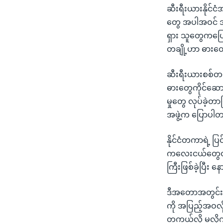
ဆီးရီးယားနိုင်င
တွေ အပါအဝင် အန
ရှား သူတွေကပြေ
တချို့ဟာ ဓားတွ
ဆီးရီးယားစစ်တပ
ဓားတွေကိုင်ဆောင
မှုတွေ လုပ်ခဲ့တ
အဖွဲ့က ပြောပါ
နိုင်ငံတကာရဲ့ ပြ
ကလေးငယ်တွေတစ်
ကြီးဖြစ်ခဲ့ပြီး 
ဒီအတောအတွင်း ဆီ
ကို အပြည့်အဝလ
တကယ်လို့ မလိုက်