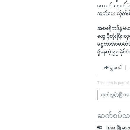
ထောက် နောက်ခံလု
သတိပေး လိုက်
အမေရိကန်နဲ့ မဟ
တွေ ပိုတိုးပြီး
မစ္စတာအာဆတ်ဒ်နဲ
ရှိနေတဲ့ ၅၅ နို
မျှဝေပါ
This item is part of
ထုတ်လွှင့်ခဲ့ပြီး 
ဆက်စပ်သတင
Hama မြို့မှ