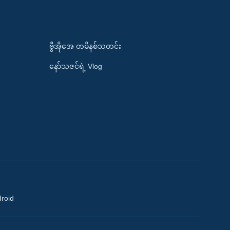
ဗွီအိုအေ တမိနစ်သတင်း
နော်သဇင်ရဲ့ Vlog
droid