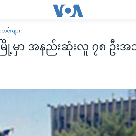
း သတင်းများ
ြို့မှာ အနည်းဆုံးလူ ၇၈ ဦး