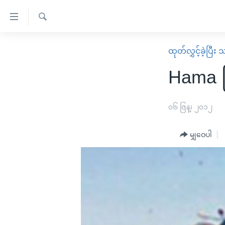
သုံး
ရ
ရှာဖွေ
လွယ်ကူ
မူလစာမျက်နှာ
ထုတ်လွှင့်ခဲ့ပြီ
ရ
စေ
မြန်မာ
လာ
Hama မ
သည့်
ဒ်
ကမ္ဘာ့သတင်းများ
Link
ဗွီဒီယို
နိုင်ငံတကာ
၀၆ ဇြန္၊ ၂၀၁၂
များ
သတင်းလွတ်လပ်ခွင့်
အမေရိကန်
ပင်မ
မျှဝေပါ
ရပ်ဝန်းတခု လမ်းတခု အလွန်
တရုတ်
အကြောင်းအရာ
အင်္ဂလိပ်စာလေ့လာမယ်
အစ္စရေး-ပါလက်စတိုင်း
သို့
အပတ်စဉ်ကဏ္ဍများ
အမေရိကန်သုံးအီဒီယံ
ကျော်
ကြည့်
ရေဒီယိုနှင့်ရုပ်သံ အချက်အလက်များ
မကြေးမုံရဲ့ အင်္ဂလိပ်စာ
ရေဒီယို
ရန်
ရေဒီယို/တီဗွီအစီအစဉ်
ရုပ်ရှင်ထဲက အင်္ဂလိပ်စာ
တီဗွီ
ပင်မ