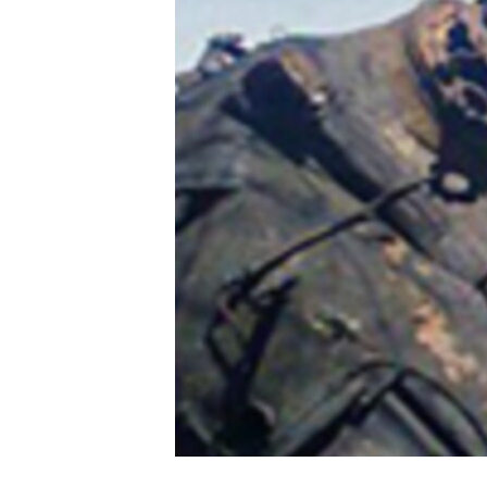
သုတပဒေသာ အင်္ဂလိပ်စာ
အ
ညွန်း
စာမျက်နှာ
သို့
ကျော်
ကြည့်
ရန်
ရှာဖွေ
ရန်
နေရာ
သို့
ကျော်
ရန်