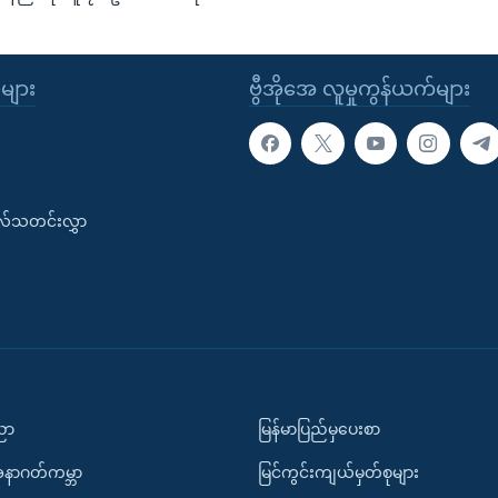
ုများ
ဗွီအိုအေ လူမှုကွန်ယက်များ
းလ်သတင်းလွှာ
ပညာ
မြန်မာပြည်မှပေးစာ
အနာဂတ်ကမ္ဘာ
မြင်ကွင်းကျယ်မှတ်စုများ