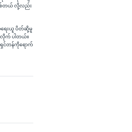
ြစ်တယ် လို့လည်း
းယူ ပိတ်ဆို့မူ
ောလိုက် ပါတယ်။
ါရှင်တန်ကိုရောက်