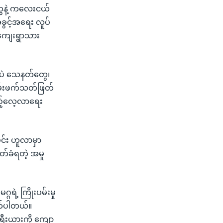
တွေနဲ့ ကလေးငယ်
ွင့်အရေး လူပ်
 ကျေးရွာသား
ာပဲ သေနတ်တွေ၊
ကြမ်းဖက်သတ်ဖြတ်
ြည့်လေ့လာရေး
ိုင်း ဟူလာမှာ
ခံရတဲ့ အမှု
ဲ့ ကြိုးပမ်းမှု
က်ပါတယ်။
းရီးယားကို ကျော