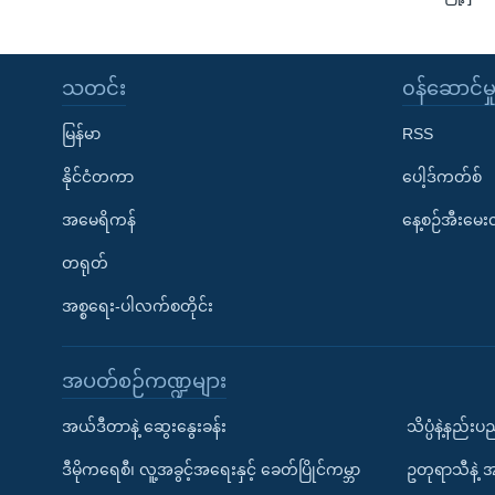
သတင်း
၀န်ဆောင်မှ
မြန်မာ
RSS
နိုင်ငံတကာ
ပေါ့ဒ်ကတ်စ်
အမေရိကန်
နေ့စဉ်အီးမေ
တရုတ်
အစ္စရေး-ပါလက်စတိုင်း
အပတ်စဉ်ကဏ္ဍများ
အယ်ဒီတာနဲ့ ဆွေးနွေးခန်း
သိပ္ပံနဲ့နည်း
ဒီမိုကရေစီ၊ လူ့အခွင့်အရေးနှင့် ခေတ်ပြိုင်ကမ္ဘာ
ဥတုရာသီနဲ့ 