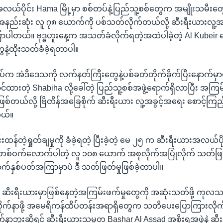
ံအလယ်ပိုင်း Hama မြို့မှာ စစ်တပ်နဲ့ပြည်သူ့စစ်တွေက အမျိုးသမီး
ည်းဆုံး လူ ၇၈ ယောက်ကို ပစ်သတ်လိုက်တယ်လို့ ဆီးရီးယားလူ့အခ
ာပါတယ်။ ဗုဒ္ဓဟူးနေ့က အသတ်ခံလိုက်ရတဲ့အထဲပါခဲ့တဲ့ Al Kubeir
ေနဲ့ထိုးသတ်ခံခဲ့ရတာပါ။
်က အဲဒီဒေသကို လက်နတ်ကြီးတွေနဲ့ပစ်ခတ်တိုက်ခိုက်ပြီးနောက်မှ
်ထားတဲ့ Shabiha လို့ခေါ်တဲ့ ပြည်သူ့စစ်အဖွဲ့ရောက်ရှိလာပြီး အ
ာဖြစ်တယ်လို့ ဗြိတိန်အခြေစိုက် ဆီးရီးယား လူ့အခွင့်အရေး စောင့်က
တယ်။
င်းထန်တဲ့ရှုတ်ချမှုကို ခံခဲ့ရတဲ့ ပြီးခဲ့တဲ့ မေ ၂၅ က ဆီးရီးယားအလယ်ပ
ဝက်လောက်ပါတဲ့ လူ ၁၀၈ ယောက် အစုလိုက်အပြုံလိုက် သတ်ဖြတ်
နောက်နှစ်ပတ်အကြာမှာပဲ ဒီ သတ်ဖြတ်မှုဖြစ်ခဲ့တာပါ။
းရီးယားမှာဖြစ်နေတဲ့အကြမ်းဖက်မှုတွေကို အဆုံးသတ်ဖို့ ကုလသမဂ္ဂရ
ိုက်နာဖို့ အမေရိကန်ထိပ်တန်းအရာရှိတွေက သတိပေးပြောကြားလို
နာဘူးဆိုရင် ဆီးရီးယားသမ္မတ Bashar Al Assad အစိုးရအဖွဲ့နဲ့ ဆီ