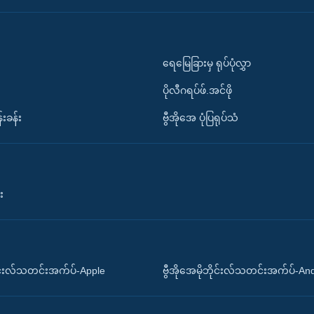
ရေမြေခြားမှ ရုပ်ပုံလွှာ
ပိုလီဂရပ်ဖ်.အင်ဖို
်းခန်း
ဗွီအိုအေ ပုံပြရုပ်သံ
း
ိုင်းလ်သတင်းအက်ပ်-Apple
ဗွီအိုအေမိုဘိုင်းလ်သတင်းအက်ပ်-An