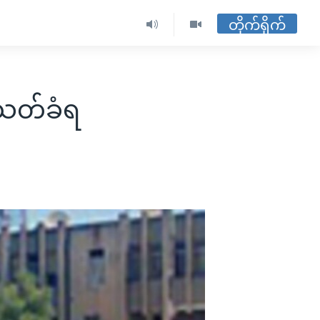
တိုက်ရိုက်
အသတ်ခံရ