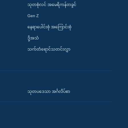
သုတစုံလင် အမေရိကန်တခွင်
Gen Z
နေရာပေါင်းစုံ အကြောင်းစုံ
ဒို့အသံ
သက်တံရောင်သတင်းလွှာ
သုတပဒေသာ အင်္ဂလိပ်စာ