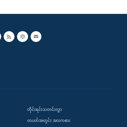
တိုင်းရင်းသတင်းလွှာ
တပတ်အတွင်း အားကစား