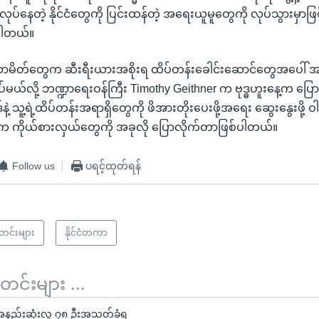
ပ်နေတဲ့ နိုင်ငံတွေကို ပြင်းထန်တဲ့ အရေးယူမူတွေကို လုပ်သွားမှာဖ
ပါတယ်။
ာမိတ်တွေက ဆီးရီးယားအစိုးရ ထိပ်တန်းခေါင်းဆောင်တွေအပေါ် အရေ
 လုပ်မယ်လို့ ဘဏ္ဍာရေးဝန်ကြီး Timothy Geithner က ဗုဒ္ဓဟူးနေ့က ပြ
့ သူ့ရဲ့ထိပ်တန်းအရာရှိတွေကို ဖိအားတိုးပေးဖို့အရေး ဆွေးနွေးဖို့ ဝ
င်ငံက ကိုယ်စားလှယ်တွေကို အခုလို ပြောလိုက်တာဖြစ်ပါတယ်။
Follow us
ပရင့်ထုတ်ရန်
သတင်းများ
နိုင်ငံတကာ
်းများ ...
ာ အနည်းဆုံးလူ ၇၈ ဦးအသတ်ခံရ