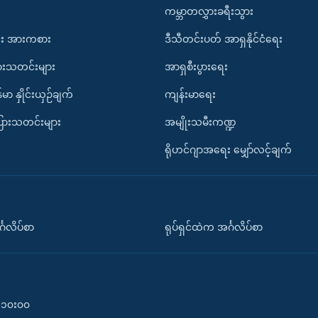
ကမ္ဘာတလွှားခရီးသွား
း အားကစား
ဒီသီတင်းပတ် အာရှနိုင်ငံရေး
ားသတင်းများ
အာရှစီးပွားရေး
်မာ နှိုင်းယှဉ်ချက်
ကျန်းမာရေး
ပြားသတင်းများ
အမျိုးသမီးကဏ္ဍ
ရိုဟင်ဂျာအရေး မျှော်လင့်ချက်
်္ဂလိပ်စာ
ရုပ်ရှင်ထဲက အင်္ဂလိပ်စာ
၀-၁၀း၀၀