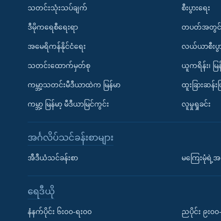
သတင်းသုံးသပ်ချက်
စီးပွားရေး
ဒီမိုကရေစီရေးရာ
တပတ်အတွင်
အမေရိကန်နိုင်ငံရေး
လယ်ယာစီးပွ
သတင်းထောက်မှတ်စု
ယူကရိန်း၊ မြန
ကမ္ဘာ့သတင်းမီဒီယာထဲက မြန်မာ
ထူးခြားဆန်း
ကမ္ဘာ့ မြန်မာ့ မီဒီယာမြင်ကွင်း
လူမှုရှုခင်း
အင်္ဂလိပ်သင်ခန်းစာများ
အီဒီယံသင်ခန်းစာ
မကြေးမုံရဲ့အင
ရေဒီယို
နံနက်ပိုင်း ၆း၀၀-ရး၀၀
ညပိုင်း ၉း၀