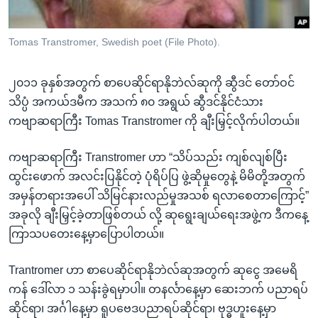
အ
သုတပဒေသာ အင်္ဂလိပ်စာ
ညွန်း
Learning English
Tomas Transtromer, Swedish poet (File Photo).
စာမျက်နှာ
သို့
ဗွီအိုအေ လူမှုကွန်ယက်များ
ကျော်
၂၀၁၁ ခုနှစ်အတွက် စာပေဆိုင်ရာနိုဘဲလ်ဆုကို ဆွီဒင် တော်ဝင်
ကြည့်
သိပ္ပံ အကယ်ဒမီက အသက် ၈၀ အရွယ် ဆွီဒင်နိုင်ငံသား
ရန်
ကဗျာဆရာကြီး Tomas Transtromer ကို ချီးမြှင့်လိုက်ပါတယ်။
ဘာသာစကားများ
ရှာဖွေ
ကဗျာဆရာကြီး Transtromer ဟာ “သိပ်သည်း ကျစ်လျစ်ပြီး
ရန်
ထွင်းဖောက် အလင်းပြနိုင်တဲ့ ပုံရိပ်ပြ ဖွဲ့ဆိုမှုတွေနဲ့ မိမိတို့အတွက်
နေရာ
အမှန်တရားအပေါ် သိမြင်နားလည်မှုအသစ် ရလာစေတာကြောင့်”
သို့
အခုလို ချီးမြှင့်ခဲ့တာဖြစ်တယ် လို့ ဆုရွေးချယ်ရေးအဖွဲ့က ဒီကနေ့
ကျော်
ကြာသပတေးနေ့မှာပြောပါတယ်။
ရန်
Trantromer ဟာ စာပေဆိုင်ရာနိုဘဲလ်ဆုအတွက် ဆုငွေ အမေရိ
ကန် ဒေါ်လာ ၁ သန်းခွဲရမှာပါ။ တနင်္လာနေ့မှာ ဆေးဘက် ပညာရပ်
ဆိုင်ရာ၊ အင်္ဂါနေ့မှာ ရူပဗေဒပညာရပ်ဆိုင်ရာ၊ ဗုဒ္ဓဟူးနေ့မှာ