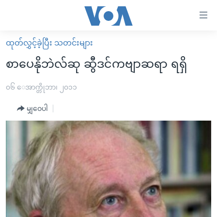
သုံး
ရ
လွယ်ကူ
ထုတ်လွှင့်ခဲ့ပြီး သတင်းများ
မူလစာမျက်နှာ
စေ
စာပေနိုဘဲလ်ဆု ဆွီဒင်ကဗျာဆရာ ရရှိ
မြန်မာ
သည့်
ကမ္ဘာ့သတင်းများ
၀၆ ေအာက္တိုဘာ၊ ၂၀၁၁
Link
ဗွီဒီယို
နိုင်ငံတကာ
မျှဝေပါ
များ
သတင်းလွတ်လပ်ခွင့်
အမေရိကန်
ပင်မ
ရပ်ဝန်းတခု လမ်းတခု အလွန်
တရုတ်
အကြောင်းအရာ
သို့
အင်္ဂလိပ်စာလေ့လာမယ်
အစ္စရေး-ပါလက်စတိုင်း
ကျော်
အပတ်စဉ်ကဏ္ဍများ
အမေရိကန်သုံးအီဒီယံ
ကြည့်
ရေဒီယိုနှင့်ရုပ်သံ အချက်အလက်များ
မကြေးမုံရဲ့ အင်္ဂလိပ်စာ
ရေဒီယို
ရန်
ပင်မ
ရေဒီယို/တီဗွီအစီအစဉ်
ရုပ်ရှင်ထဲက အင်္ဂလိပ်စာ
တီဗွီ