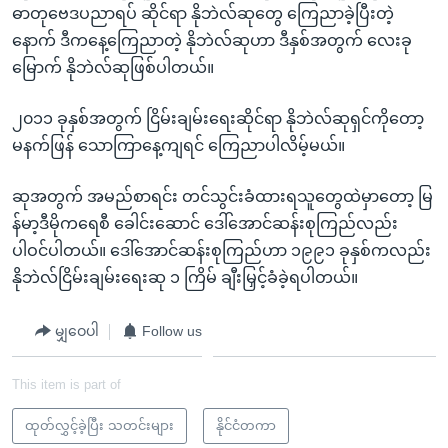
ဓာတုဗေဒပညာရပ် ဆိုင်ရာ နိုဘဲလ်ဆုတွေ ကြေညာခဲ့ပြီးတဲ့
နောက် ဒီကနေ့ကြေညာတဲ့ နိုဘဲလ်ဆုဟာ ဒီနှစ်အတွက် လေးခု
မြောက် နိုဘဲလ်ဆုဖြစ်ပါတယ်။
၂၀၁၁ ခုနှစ်အတွက် ငြိမ်းချမ်းရေးဆိုင်ရာ နိုဘဲလ်ဆုရှင်ကိုတော့
မနက်ဖြန် သောကြာနေ့ကျရင် ကြေညာပါလိမ့်မယ်။
ဆုအတွက် အမည်စာရင်း တင်သွင်းခံထားရသူတွေထဲမှာတော့ မြ
န်မာ့ဒီမိုကရေစီ ခေါင်းဆောင် ဒေါ်အောင်ဆန်းစုကြည်လည်း
ပါဝင်ပါတယ်။ ဒေါ်အောင်ဆန်းစုကြည်ဟာ ၁၉၉၁ ခုနှစ်ကလည်း
နိုဘဲလ်ငြိမ်းချမ်းရေးဆု ၁ ကြိမ် ချီးမြှင့်ခံခဲ့ရပါတယ်။
မျှဝေပါ
Follow us
This item is part of
ထုတ်လွှင့်ခဲ့ပြီး သတင်းများ
နိုင်ငံတကာ