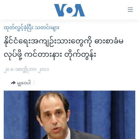
သုံး
ရ
လွယ်ကူ
ထုတ်လွှင့်ခဲ့ပြီး သတင်းများ
မူလစာမျက်နှာ
စေ
နိုင်ငံရေးအကျဉ်းသားတွေကို ဓားစာခံမ
မြန်မာ
သည့်
လုပ်ဖို့ ကင်တားနား တိုက်တွန်း
ကမ္ဘာ့သတင်းများ
Link
ဗွီဒီယို
နိုင်ငံတကာ
၂၀ ေအာက္တိုဘာ၊ ၂၀၁၁
များ
သတင်းလွတ်လပ်ခွင့်
အမေရိကန်
ပင်မ
မျှဝေပါ
ရပ်ဝန်းတခု လမ်းတခု အလွန်
တရုတ်
အကြောင်းအရာ
သို့
အင်္ဂလိပ်စာလေ့လာမယ်
အစ္စရေး-ပါလက်စတိုင်း
ကျော်
အပတ်စဉ်ကဏ္ဍများ
အမေရိကန်သုံးအီဒီယံ
ကြည့်
ရေဒီယိုနှင့်ရုပ်သံ အချက်အလက်များ
မကြေးမုံရဲ့ အင်္ဂလိပ်စာ
ရေဒီယို
ရန်
ပင်မ
ရေဒီယို/တီဗွီအစီအစဉ်
ရုပ်ရှင်ထဲက အင်္ဂလိပ်စာ
တီဗွီ