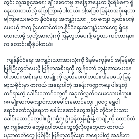
တွင်း လူ့အခွင့်အရေး ချိုးဖောက်မှု အခြေအနေဟာ စိုးရိမ်စရာ ရှိ
နေသေးတယ်လို့ ပြောကြားခဲ့ပါတယ်။ ဒါ့အပြင် မြန်မာအစိုးရဟာ
မကြာသေးခင်က နိုင်ငံရေး အကျဉ်းသား ၂၀၀ ကျော် လွှတ်ပေးခဲ့
ပေမယ့် အကျဉ်းထောင်ထဲမှာ နိုင်ငံရေးအကျဉ်းသားတွေ ရှိနေ
သေးတာမို့ သူတို့အားလုံးကို ပြန်လွှတ်ပေးဖို့ မစ္စတာ ကင်တားနား
က တောင်းဆိုခဲ့ပါတယ်။
“ ကျန်နိုင်ငံရေး အကျဉ်းသားအားလုံးကို ဒီနှစ်မကုန်ခင် အမြန်ဆုံး
ပြန်ပြီးလွှတ်ပေးဖို့ မြန်မာအစိုးရကို ကျွန်တော် တွန်းအားပေးနေ
ပါတယ်။ အစိုးရက တချို့ကို လွှတ်ပေးပါတယ်။ ဒါပေမယ့် မြန်
မာ့သမိုင်းမှာ တကယ် အရေးပါတဲ့ အခန်းကဏ္ဍကနေ ပါနေတဲ့
ထင်ရှားတဲ့ ခေါင်းဆောင်တွေကို အခုထိလွှတ်မပေးသေးပါဘူး။
၈၈ မျိုးဆက်ကျောင်းသားခေါင်းဆောင်တွေ၊ ၂၀၀၇ ရွှေဝါ
ရောင်တော်လှန်ရေးက ခေါင်းဆောင်တွေအပြင် တိုင်းရင်းသား
ခေါင်းဆောင်တွေပါ။ ဦးဂမ္ဘီရ၊ ဦးခွန်ထွန်းဦးနဲ့ တချို့ကို ထောင်ထဲ
မှာ ကျွန်တော် တွေ့ခဲ့ရပါတယ်။ သူတို့လိုလူတွေဟာ တကယ်
ပညာတတ်တွေ ဖြစ်ပြီး မြန်မာ့သမိုင်းမှာ အရေးပါတဲ့ အခန်းက