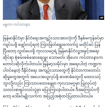
အ
သုတပဒေသာ အင်္ဂလိပ်စာ
ညွန်း
Learning English
စာမျက်နှာ
သို့
ဗွီအိုအေ လူမှုကွန်ယက်များ
မစ္စတာ ကင်တားနား
ကျော်
ကြည့်
မြန်မာနိုင်ငံမှာ နိုင်ငံရေးအကျဉ်းသားအားလုံးကို ဒီနှစ်မကုန်ခင်မှာ
ရန်
ဘာသာစကားများ
ကျင်းပဖို့ မျှော်လင့်ရတဲ့ ကြားဖြတ်ရွေးကောက်ပွဲ မတိုင်ခင် ပြန်
ရှာဖွေ
ပြီးတော့ လွှတ်ပေးဖို့ ကုလသမဂ္ဂရဲ့ မြန်မာနိုင်ငံလူ့အခွင့်အရေး
ရန်
ဆိုင်ရာ စုံစမ်းစစ်ဆေးရေးမှူး သောမတ်၊ အိုဟေး ကင်တားနားက
နေရာ
တောင်းဆိုလိုက်ပါတယ်။ မြန်မာ့သမိုင်းမှာ အရေးပါတဲ့ ကဏ္ဍက
သို့
ပါဝင်နေတဲ့ ဒီနိုင်ငံရေး အကျဉ်းသားတွေကို နိုင်ငံတကာတောင်း
ကျော်
ဆိုမှုတွေအတွက် အပေးအယူလုပ်ဖို့ ဓားစာခံတွေလို မထားသင့်
ရန်
ဘူးလို့လည်း ကြာသာပတေးနေ့မှာ ကုလသမဂ္ဂမှာ ပြုလုပ်တဲ့
သတင်းစာရှင်းလင်းပွဲမှာ ပြောကြားခဲ့ပါတယ်။ ဒီအကြောင်းကို
တော့ ဒေါ်ခင်မျိုးသက်က အပြည့်အစုံတင်ပြထားပါတယ်။