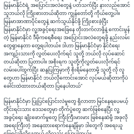
မြန်မာနိုင်ငံရဲ့ အပြောင်းအလဲတွေနဲ့ ပတ်သက်ပြီး နားလည်အောင်
သူဘယ်လို ကြိုးစားတယ်ဆိုတာ ကျွန်တော်တို့ ကိုယ်တွေ့ပါ။
မြန်မာအာဏာပိုင်တွေနဲ့ ဆက်သွယ်နိုင်ဖို့ ကြိုးစားခဲ့ပြီး
မြန်မာနိုင်ငံမှာ လူ့အခွင့်ရေးအခြေနေ တိုးတက်လာဖို့နဲ့ ကောင်းမွန်
တဲ့ မြန်မာနိုင်ငံ ဒီမိုကရေစီရေး အပြောင်းအလဲတွေရဖို့ နည်းလမ်း
တွေရှာနေတာ တွေ့ရပါတယ်။ ဒါဟာ မြန်မာနိုင်ငံမှာ နိုင်ငံရေး
အကျဉ်းသားကို လွှတ်ပေးလိုက်ရင် သူတို့ ဘယ်လို လုပ်ဆောင်
တယ်ဆိုတာ ပြတာပါ။ အစိုးရက သူတို့ကိုလွှတ်ပေးလိုက်ရင်
လမ်းပေါ်ထွက်ပြီး ဆန္ဒပြကြမှာကို စိုးရိမ်နေတာမို့ သူတို့ လို လူ
တွေဟာ မြန်မာနိုင်ငံ ဘယ်လိုကောင်းအောင် လုပ်မယ်ဆိုတာကိုပဲ
ခေါင်းထဲထားတယ်ဆိုတာ ပြနေပါတယ်”
မြန်မာနိုင်ငံမှာ ပြုပြင်ပြောင်းလဲမှုတွေ ရှိလာတာ မြင်နေရပေမယ့်
တိုင်းရင်းသား ဒေသတွေမှာ တိုက်ပွဲတွေ ဆက်ဖြစ်နေပြီး လူ့
အခွင့်ရေး ချိုးဖောက်မှုတွေ ကြီးကြီးမားမား ဖြစ်နေဆဲမို့ အခုလို
အရေးကြီးတဲ့ အနေထားရောက်နေချိန်မှာ ဒါတွေကို အရေးယူ
ဖြေရှင်းဖို့လိုနေတယ် လို့လည်း ပြောပါတယ်။