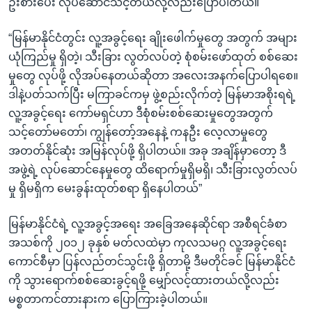
ဦးစားပေး လုပ်ဆောင်သင့်တယ်လို့လည်းပြောပါတယ်။
“မြန်မာနိုင်ငံတွင်း လူ့အခွင့်ရေး ချိုးဖေါက်မှုတွေ အတွက် အများ
ယုံကြည်မှု ရှိတဲ့၊ သီးခြား လွတ်လပ်တဲ့ စုံစမ်းဖော်ထုတ် စစ်ဆေး
မှုတွေ လုပ်ဖို့ လိုအပ်နေတယ်ဆိုတာ အလေးအနက်ပြောပါရစေ။
ဒါနဲ့ပတ်သက်ပြီး မကြာခင်ကမှ ဖွဲ့စည်းလိုက်တဲ့ မြန်မာအစိုးရရဲ့
လူ့အခွင့်ရေး ကော်မရှင်ဟာ ဒီစုံစမ်းစစ်ဆေးမှုတွေအတွက်
သင့်တော်မတော်၊ ကျွန်တော့်အနေနဲ့ ကနဦး လေ့လာမှုတွေ
အတတ်နိုင်ဆုံး အမြန်လုပ်ဖို့ ရှိပါတယ်။ အခု အချိန်မှာတော့ ဒီ
အဖွဲ့ရဲ့ လုပ်ဆောင်နေမှုတွေ ထိရောက်မှုရှိမရှိ၊ သီးခြားလွတ်လပ်
မှု ရှိမရှိက မေးခွန်းထုတ်စရာ ရှိနေပါတယ်”
မြန်မာနိုင်ငံရဲ့ လူ့အခွင့်အရေး အခြေအနေဆိုင်ရာ အစီရင်ခံစာ
အသစ်ကို ၂၀၁၂ ခုနှစ် မတ်လထဲမှာ ကုလသမဂ္ဂ လူ့အခွင့်ရေး
ကောင်စီမှာ ပြန်လည်တင်သွင်းဖို့ ရှိတာမို့ ဒီမတိုင်ခင် မြန်မာနိုင်ငံ
ကို သွားရောက်စစ်ဆေးခွင့်ရဖို့ မျှော်လင့်ထားတယ်လို့လည်း
မစ္စတာကင်တားနားက ပြောကြားခဲ့ပါတယ်။