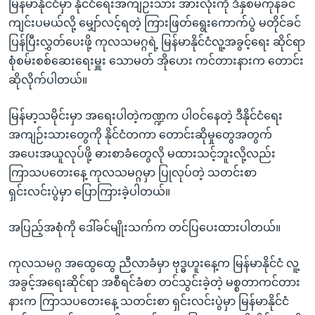
မြန်မာနိုင်ငံမှာ နိုင်ငံရေးအကျဉ်းသား အားလုံးကို ဒီနှစ်မကုန်ခင်
ကျင်းပမယ်လို့ မျှော်လင့်ရတဲ့ ကြားဖြတ်ရွေးကောက်ပွဲ မတိုင်ခင်
ပြန်ပြီးလွှတ်ပေးဖို့ ကုလသမဂ္ဂရဲ့ မြန်မာနိုင်ငံလူ့အခွင့်ရေး ဆိုင်ရာ
စုံစမ်းစစ်ဆေးရေးမှူး သောမတ် အိုဟေး ကင်တားနားက တောင်း
ဆိုလိုက်ပါတယ်။
မြန်မာ့သမိုင်းမှာ အရေးပါတဲ့ကဏ္ဍက ပါဝင်နေတဲ့ ဒီနိုင်ငံရေး
အကျဉ်းသားတွေကို နိုင်ငံတကာ တောင်းဆိုမှုတွေအတွက်
အပေးအယူလုပ်ဖို့ ဓားစာခံတွေလို မထားသင့်ဘူးလို့လည်း
ကြာသပတေးနေ့ ကုလသမဂ္ဂမှာ ပြုလုပ်တဲ့ သတင်းစာ
ရှင်းလင်းပွဲမှာ ပြောကြားခဲ့ပါတယ်။
အပြည့်အစုံကို ဒေါ်ခင်မျိုးသက်က တင်ပြပေးထားပါတယ်။
ကုလသမဂ္ဂ အထွေထွေ ညီလာခံမှာ ဗုဒ္ဓဟူးနေ့က မြန်မာနိုင်ငံ လူ့
အခွင့်အရေးဆိုင်ရာ အစီရင်ခံစာ တင်သွင်းခဲ့တဲ့ မစ္စတာကင်တား
နားက ကြာသပတေးနေ့ သတင်းစာ ရှင်းလင်းပွဲမှာ မြန်မာနိုင်ငံ