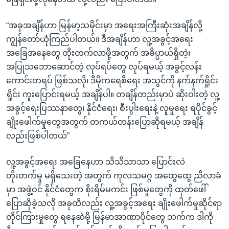
“အခုအချိန်ဟာ မြန်မာ့သမိုင်းမှာ အရေးအကြီးဆုံးအချိန်လို့
ကျွန်တော်ယုံကြည်ပါတယ်။ ဒီအချိန်ဟာ လူ့အခွင့်အရေး
အခြေအနေတွေ တိုးတက်လာဖို့အတွက် အဓိပ္ပာယ်ရှိတဲ့၊
အပြုသဘောဆောင်တဲ့ လုပ်ရပ်တွေ လုပ်ရမယ့် အခွင့်လန်း
ကောင်းတရပ် ဖြစ်သလို၊ ဒီမိုကရေစီရေး အသွင်ကို နက်နက်ရှိုင်း
ရှိုင်း ကူးပြောင်းရမယ့် အချိန်ပါ။ တချိန်တည်းမှာပဲ ဆိုးဝါးတဲ့ လူ့
အခွင့်ရေးပြဿနာတွေ၊ နိုင်ငံရေး၊ စီးပွါးရေးနဲ့ လူမှုရေး ရပိုင်ခွင့်
ချိုးဖေါက်မှုတွေအတွက် တကယ်တန်းပြောဆိုရမယ့် အချိန်
လည်းဖြစ်ပါတယ်”
လူ့အခွင့်အရေး အခြေနေဟာ သိသိသာသာ ပြောင်းလဲ
တိုးတက်မှု မရှိသေးတဲ့ အတွက် ကုလသမဂ္ဂ အထွေထွေ ညီလာခံ
မှာ အဖွဲ့ဝင် နိုင်ငံတွေက စိုးရိမ်မကင်း ဖြစ်မှုတွေကို ထုတ်ဖေါ်
ပြောဆိုခဲ့သလို အခုထိလည်း လူ့အခွင့်အရေး ချိုးဖေါက်မှုဆိုင်ရာ
တိုင်ကြားမှုတွေ ရနေဆဲမို့ မြန်မာအာဏာပိုင်တွေ ဘက်က ဒါကို