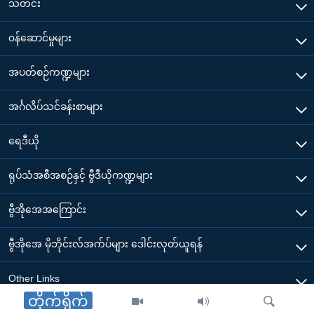
သတင်း
၀န်ဆောင်မှုများ
အပတ်စဉ်ကဏ္ဍများ
အင်္ဂလိပ်သင်ခန်းစာများ
ရေဒီယို
ရုပ်သံအစီအစဉ်နှင့် ဗွီဒီယိုကဏ္ဍများ
ဗွီအိုအေအကြောင်း
ဗွီအိုအေ မိုဘိုင်းလ်အက်ပ်များ ဒေါင်းလုတ်ယူရန်
Other Links
တိုက်ရိုက်