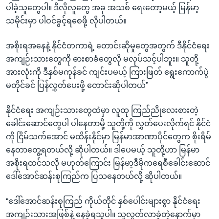
ပါခဲ့သူတွေပါ။ ဒီလိုလူတွေ အခု အသစ် ရေးတော့မယ့် မြန်မာ့
သမိုင်းမှာ ပါဝင်ခွင့်ရစေဖို့ လိုပါတယ်။
အစိုးရအနေနဲ့ နိုင်ငံတကာရဲ့ တောင်းဆိုမှုတွေအတွက် ဒီနိုင်ငံရေး
အကျဉ်းသားတွေကို ဓားစာခံတွေလို မလုပ်သင့်ပါဘူး။ သူတို့
အားလုံးကို ဒီနှစ်မကုန်ခင် ကျင်းပမယ့် ကြားဖြတ် ရွေးကောက်ပွဲ
မတိုင်ခင် ပြန်လွှတ်ပေးဖို့ တောင်းဆိုပါတယ်”
နိုင်ငံရေး အကျဉ်းသားတွေထဲမှာ လူထု ကြည်ညိုလေးစားတဲ့
ခေါင်းဆောင်တွေပါ ပါနေတာမို့ သူတို့ကို လွှတ်ပေးလိုက်ရင် နိုင်ငံ
ကို ငြိမ်သက်အောင် မထိန်းနိုင်မှာ မြန်မာအာဏာပိုင်တွေက စိုးရိမ်
နေတာတွေ့ရတယ်လို့ ဆိုပါတယ်။ ဒါပေမယ့် သူတို့ဟာ မြန်မာ
အစိုးရထင်သလို မဟုတ်ကြောင်း မြန်မာ့ဒီမိုကရေစီခေါင်းဆောင်
ဒေါ်အောင်ဆန်းစုကြည်က ပြသနေတယ်လို့ ဆိုပါတယ်။
“ဒေါ်အောင်ဆန်းစုကြည် ကိုယ်တိုင် နှစ်ပေါင်းများစွာ နိုင်ငံရေး
အကျဉ်းသားအဖြစ်နဲ့ နေခဲ့ရသူပါ။ သူလွတ်လာခဲ့တဲ့နောက်မှာ