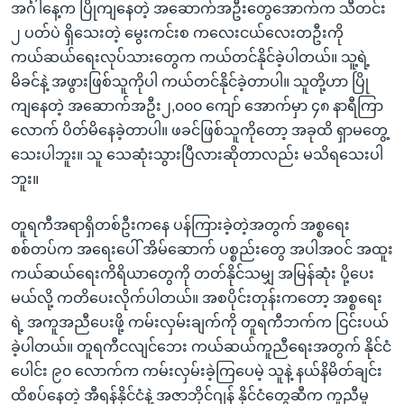
အင်္ဂါနေ့က ပြိုကျနေတဲ့ အဆောက်အဦးတွေအောက်က သီတင်း
၂ ပတ်ပဲ ရှိသေးတဲ့ မွေးကင်းစ ကလေးငယ်လေးတဦးကို
ကယ်ဆယ်ရေးလုပ်သားတွေက ကယ်တင်နိုင်ခဲ့ပါတယ်။ သူ့ရဲ့
မိခင်နဲ့ အဖွားဖြစ်သူကိုပါ ကယ်တင်နိုင်ခဲ့တာပါ။ သူတို့ဟာ ပြို
ကျနေတဲ့ အဆောက်အဦး၂,၀၀၀ ကျော် အောက်မှာ ၄၈ နာရီကြာ
လောက် ပိတ်မိနေခဲ့တာပါ။ ဖခင်ဖြစ်သူကိုတော့ အခုထိ ရှာမတွေ့
သေးပါဘူး။ သူ သေဆုံးသွားပြီလားဆိုတာလည်း မသိရသေးပါ
ဘူး။
တူရကီအရာရှိတစ်ဦးကနေ ပန်ကြားခဲ့တဲ့အတွက် အစ္စရေး
စစ်တပ်က အရေးပေါ် အိမ်ဆောက် ပစ္စည်းတွေ အပါအဝင် အထူး
ကယ်ဆယ်ရေးကိရိယာတွေကို တတ်နိုင်သမျှ အမြန်ဆုံး ပို့ပေး
မယ်လို့ ကတိပေးလိုက်ပါတယ်။ အစပိုင်းတုန်းကတော့ အစ္စရေး
ရဲ့ အကူအညီပေးဖို့ ကမ်းလှမ်းချက်ကို တူရကီဘက်က ငြင်းပယ်
ခဲ့ပါတယ်။ တူရကီငလျင်ဘေး ကယ်ဆယ်ကူညီရေးအတွက် နိုင်ငံ
ပေါင်း ၉၀ လောက်က ကမ်းလှမ်းခဲ့ကြပေမဲ့ သူနဲ့ နယ်နိမိတ်ချင်း
ထိစပ်နေတဲ့ အီရန်နိုင်ငံနဲ့ အဇာဘိုင်ဂျန် နိုင်ငံတွေဆီက ကူညီမှု