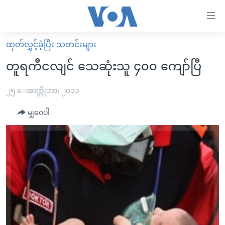
သုံး
ရ
လွယ်ကူ
ထုတ်လွှင့်ခဲ့ပြီး သတင်းများ
မူလစာမျက်နှာ
စေ
တူရကီငလျင် သေဆုံးသူ ၄၀၀ ကျော်ပြီ
မြန်မာ
သည့်
ကမ္ဘာ့သတင်းများ
၂၅ ေအာက္တိုဘာ၊ ၂၀၁၁
Link
ဗွီဒီယို
နိုင်ငံတကာ
မျှဝေပါ
များ
သတင်းလွတ်လပ်ခွင့်
အမေရိကန်
ပင်မ
ရပ်ဝန်းတခု လမ်းတခု အလွန်
တရုတ်
အကြောင်းအရာ
သို့
အင်္ဂလိပ်စာလေ့လာမယ်
အစ္စရေး-ပါလက်စတိုင်း
ကျော်
အပတ်စဉ်ကဏ္ဍများ
အမေရိကန်သုံးအီဒီယံ
ကြည့်
ရေဒီယိုနှင့်ရုပ်သံ အချက်အလက်များ
မကြေးမုံရဲ့ အင်္ဂလိပ်စာ
ရေဒီယို
ရန်
ပင်မ
ရေဒီယို/တီဗွီအစီအစဉ်
ရုပ်ရှင်ထဲက အင်္ဂလိပ်စာ
တီဗွီ