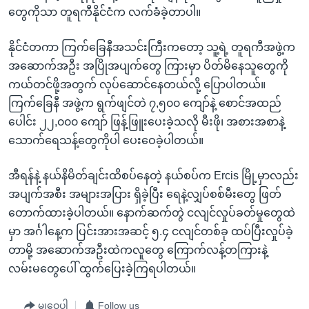
တွေကိုသာ တူရကီနိုင်ငံက လက်ခံခဲ့တာပါ။
နိုင်ငံတကာ ကြက်ခြေနီအသင်းကြီးကတော့ သူ့ရဲ့ တူရကီအဖွဲ့က
အဆောက်အဦး အပြိုအပျက်တွေ ကြားမှာ ပိတ်မိနေသူတွေကို
ကယ်တင်ဖို့အတွက် လုပ်ဆောင်နေတယ်လို့ ပြောပါတယ်။
ကြက်ခြေနီ အဖွဲ့က ရွက်ဖျင်တဲ ၇,၅၀၀ ကျော်နဲ့ စောင်အထည်
ပေါင်း ၂၂,၀၀၀ ကျော် ဖြန့်ဖြူးပေးခဲ့သလို မီးဖို၊ အစားအစာနဲ့
သောက်ရေသန့်တွေကိုပါ ပေးဝေခဲ့ပါတယ်။
အီရန်နဲ့ နယ်နိမိတ်ချင်းထိစပ်နေတဲ့ နယ်စပ်က Ercis မြို့မှာလည်း
အပျက်အစီး အများအပြား ရှိခဲ့ပြီး ရေနဲ့လျှပ်စစ်မီးတွေ ဖြတ်
တောက်ထားခဲ့ပါတယ်။ နောက်ဆက်တွဲ ငလျင်လှုပ်ခတ်မှုတွေထဲ
မှာ အင်္ဂါနေ့က ပြင်းအားအဆင့် ၅.၄ ငလျင်တစ်ခု ထပ်ပြီးလှုပ်ခဲ့
တာမို့ အဆောက်အဦးထဲကလူတွေ ကြောက်လန့်တကြားနဲ့
လမ်းမတွေပေါ် ထွက်ပြေးခဲ့ကြရပါတယ်။
မျှဝေပါ
Follow us