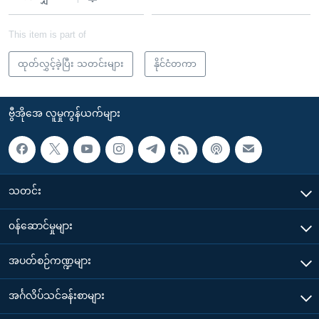
This item is part of
ထုတ်လွှင့်ခဲ့ပြီး သတင်းများ
နိုင်ငံတကာ
ဗွီအိုအေ လူမှုကွန်ယက်များ
သတင်း
၀န်ဆောင်မှုများ
အပတ်စဉ်ကဏ္ဍများ
အင်္ဂလိပ်သင်ခန်းစာများ