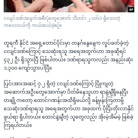
အ
သုတပဒေသာ အင်္ဂလိပ်စာ
ညွန်း
Learning English
ငလျင်ဒဏ်အပျက်အစီးပုံတွေအောက် သီတင်း ၂ ပတ်ပဲ ရှိသေးတဲ့
စာမျက်နှာ
ကလေးငယ်ကို ကယ်ဆယ်ခဲ့စဉ်။
သို့
ဗွီအိုအေ လူမှုကွန်ယက်များ
ကျော်
တူရကီ နိုင်ငံ အရှေ့တောင်ပိုင်းမှာ တနင်္ဂနွေနေ့က လှုပ်ခတ်ခဲ့တဲ့
ကြည့်
ငလျင်ဒဏ်ကြောင့် သေဆုံးရသူ အရေအတွက်ဟာ အခုဆိုရင်
ရန်
ဘာသာစကားများ
၄၃၂ ဦး ရှိသွားပြီ ဖြစ်ပါတယ်။ ဒဏ်ရာရသူကလည်း အနည်းဆုံး
ရှာဖွေ
၁,၃၀၀ ကျော်သွားပါပြီ။
ရန်
နေရာ
ပြင်းအားအဆင့် ၇.၂ ရှိတဲ့ ငလျင်ဒဏ်ကြောင့် ပြိုကျတဲ့
သို့
အဆောက်အဦးတွေအောက်မှာ ပိတ်မိနေသူဟာ ရာနဲ့ချီရှိနေပြီး
ကျော်
တချို့ကတော့ ထောင်ဂဏန်းအထိရှိမယ်လို့ ခန့်မှန်းကြတာမို့
ရန်
သေဆုံးဒဏ်ရာရသူ အရေအတွက်ဟာ အခုထက် ပိုပြီးတိုးလာနိုင်
ဖွယ်ရာ ရှိပါတယ်။ ထောင်နဲ့ချီတဲ့ သူတွေလည်း အိုးမဲ့အိမ်မဲ့ ဖြစ်ခဲ့
ကြရပါတယ်။