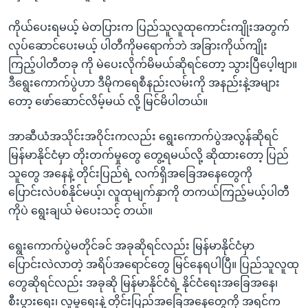
အ
သုတပဒေသာ အင်္ဂလိပ်စာ
ညွန်း
Learning English
ကိုယ်ပေးရမယ့် မဲတပြားက ပြည်သူလူထုကောင်းကျိုးအတွက်
စာမျက်နှာ
လုပ်ဆောင်ပေးမယ့် ပါတီကိုမရောက်ဘဲ အခြားကိုယ်ကျိုး
သို့
ဗွီအိုအေ လူမှုကွန်ယက်များ
ကြည့်ပါတီတခု ကို မဲပေးလိုက်မိမယ်ဆိုရင်တော့ သွားပြီပေ့ါဗျာ။
ကျော်
ဒီရွေးကောက်ပွဲဟာ ဒီမိုကရေစီနည်းလမ်းကို အနည်းနဲ့အများ
ကြည့်
တော့ ဖော်ဆောင်လိမ့်မယ် လို့ မြင်မိပါတယ်။
ရန်
ဘာသာစကားများ
ရှာဖွေ
အာဆီယံအသိုင်းအဝိုင်းကလည်း ရွေးကောက်ပွဲအလွန်ဆိုရင်
ရန်
မြန်မာနိုင်ငံမှာ တိုးတက်မှုတွေ တွေ့ရမယ်လို့ ဆိုထားတော့ ပြည်
နေရာ
သူတွေ အနေနဲ့ တိုင်းပြည်ရဲ့ လက်ရှိအခြေအနေတွေကို
သို့
ပြောင်းလဲပစ်နိုင်မယ့်၊ လူထုမျက်နှာကို တကယ်ကြည့်မယ့်ပါတီ
ကျော်
ကိုပဲ ရွေးချယ် မဲပေးသင့် တယ်။
ရန်
ရွေးကောက်ပွဲမတိုင်ခင် အခုဆိုရင်လည်း မြန်မာနိုင်ငံမှာ
ပြောင်းလဲလာတဲ့ အရိပ်အရောင်တွေ မြင်နေရပါပြီ။ ပြည်သူလူထု
တွေဆိုရင်လည်း အခုဆို မြန်မာနိုင်ငံရဲ့ နိုင်ငံရေးအခြေအနေ၊
စီးပွားရေး၊ လူမှုရေးနဲ့ တိုင်းပြည်အခြေအနေတွေကို အရင်က