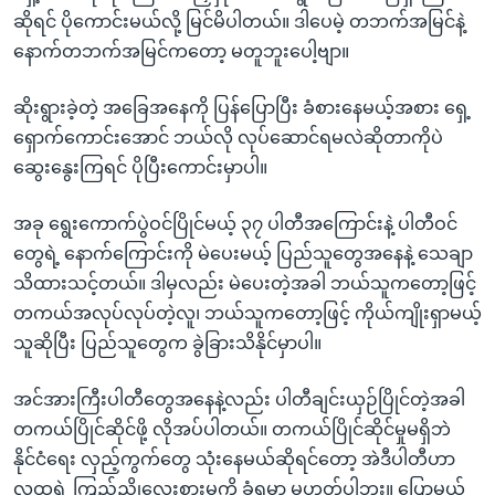
ဆိုရင် ပိုကောင်းမယ်လို့ မြင်မိပါတယ်။ ဒါပေမဲ့ တဘက်အမြင်နဲ့
နောက်တဘက်အမြင်ကတော့ မတူဘူးပေါ့ဗျာ။
ဆိုးရွားခဲ့တဲ့ အခြေအနေကို ပြန်ပြောပြီး ခံစားနေမယ့်အစား ရှေ့
ရှောက်ကောင်းအောင် ဘယ်လို လုပ်ဆောင်ရမလဲဆိုတာကိုပဲ
ဆွေးနွေးကြရင် ပိုပြီးကောင်းမှာပါ။
အခု ရွေးကောက်ပွဲဝင်ပြိုင်မယ့် ၃၇ ပါတီအကြောင်းနဲ့ ပါတီဝင်
တွေရဲ့ နောက်ကြောင်းကို မဲပေးမယ့် ပြည်သူတွေအနေနဲ့ သေချာ
သိထားသင့်တယ်။ ဒါမှလည်း မဲပေးတဲ့အခါ ဘယ်သူကတော့ဖြင့်
တကယ်အလုပ်လုပ်တဲ့လူ၊ ဘယ်သူကတော့ဖြင့် ကိုယ်ကျိုးရှာမယ့်
သူဆိုပြီး ပြည်သူတွေက ခွဲခြားသိနိုင်မှာပါ။
အင်အားကြီးပါတီတွေအနေနဲ့လည်း ပါတီချင်းယှဉ်ပြိုင်တဲ့အခါ
တကယ်ပြိုင်ဆိုင်ဖို့ လိုအပ်ပါတယ်။ တကယ်ပြိုင်ဆိုင်မှုမရှိဘဲ
နိုင်ငံရေး လှည့်ကွက်တွေ သုံးနေမယ်ဆိုရင်တော့ အဲဒီပါတီဟာ
လူထုရဲ့ ကြည်ညိုလေးစားမှုကို ခံရမှာ မဟုတ်ပါဘူး။ ပြောမယ်