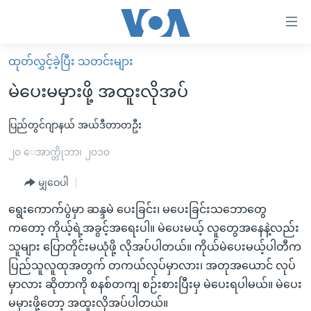
သုံး
ရ
လွယ်ကူ
ထုတ်လွှင့်ခဲ့ပြီး သတင်းများ
မူလစာမျက်နှာ
စေ
မဲပေးမမှားဖို့ အထူးလိုအပ်
မြန်မာ
သည့်
ကမ္ဘာ့သတင်းများ
ပြည်တွင်ဂျာနယ် အယ်ဒီတာတဦး
Link
ဗွီဒီယို
နိုင်ငံတကာ
၂၀ ေအာက္တိုဘာ၊ ၂၀၁၀
များ
သတင်းလွတ်လပ်ခွင့်
အမေရိကန်
မျှဝေပါ
ပင်မ
ရပ်ဝန်းတခု လမ်းတခု အလွန်
တရုတ်
အကြောင်းအရာ
ရွေးကောက်ပွဲမှာ ဆန္ဒမဲ ပေးခြင်း၊ မပေးခြင်းသဘောတွေ
သို့
အင်္ဂလိပ်စာလေ့လာမယ်
အစ္စရေး-ပါလက်စတိုင်း
ကတော့ ကိုယ့်ရဲ့အခွင့်အရေးပါ။ မဲပေးမယ့် လူတွေအနေနဲ့လည်း
ကျော်
သူများ ပြောတိုင်းမယုံဖို့ လိုအပ်ပါတယ်။ ကိုယ်မဲပေးမယ့်ပါတီက
အပတ်စဉ်ကဏ္ဍများ
အမေရိကန်သုံးအီဒီယံ
ကြည့်
ပြည်သူလူထုအတွက် တကယ်လုပ်မှာလား၊ အတုအယောင် လုပ်
ရေဒီယိုနှင့်ရုပ်သံ အချက်အလက်များ
မကြေးမုံရဲ့ အင်္ဂလိပ်စာ
ရေဒီယို
ရန်
မှာလား ဆိုတာကို စနစ်တကျ စဉ်းစားပြီးမှ မဲပေးရပါမယ်။ မဲပေး
ပင်မ
ရေဒီယို/တီဗွီအစီအစဉ်
ရုပ်ရှင်ထဲက အင်္ဂလိပ်စာ
တီဗွီ
မမှားဖို့တော့ အထူးလိုအပ်ပါတယ်။