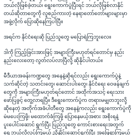
ဘယ်လိုဖြစ်ခဲ့တယ်၊ ရွေးကောက်ပွဲပြီးရင် ဘယ်လိုဖြစ်လာနိုင်
တယ်ဆိုတာတွေကို လူစည်ကားတဲ့ နေရာတော်တော်များများမှာ
အဖွဲ့လိုက် ပြောဆိုနေကြပါပြီ။
အရင်က နိုင်ငံရေးဆို ပြည်သူတွေ မပြောရဲကြဘူးလေ။
ဒါကို ကြည့်ခြင်းအားဖြင့် အများကြီးမဟုတ်ရင်တောင်မှ နည်း
နည်းလေးတော့ လွတ်လပ်လာပြီလို့ ဆိုနိုင်ပါတယ်။
မီဒီယာအခန်းကဏ္ဍတွေ အနေနဲ့ဆိုရင်လည်း ရွေးကောက်ပွဲနဲ့
သက်ဆိုင်တဲ့ သတင်းတွေ၊ ဆောင်းပါးတွေ၊ နိုင်ငံရေး ဝေဖန်ချက်
တွေကို အများကြီးမဟုတ်ရင်တောင် အထိုက်အသင့် ရေးသား
ဖော်ပြခွင့် တွေ့လာရပြီ။ ဒီရွေးကောက်ပွဲက တရားမမျှတဘူးလို့
ဆိုနေတဲ့ အတိုက်အခံပါတီတွေ အနေနဲ့ကလည်း ရွေးကောက်ပွဲကို
မဲမပေးကြဖို့၊ မထောက်ခံကြဖို့ ပြောနေမယ့်အစား အစိုးရနဲ့
ပူးပေါင်းဆောင် ရွက်ပြီး ပြည်သူတွေ ကောင်းစားရေးအတွက်
ရှေ့ဘယ်လိုလုပ်ကြမယ် ညှိနှိုင်းဆောင်ရွက်ပြီး အဖြေရှာကြမယ်