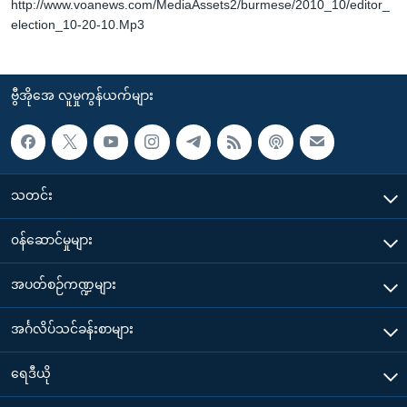
http://www.voanews.com/MediaAssets2/burmese/2010_10/editor_
election_10-20-10.Mp3
ဗွီအိုအေ လူမှုကွန်ယက်များ
သတင်း
၀န်ဆောင်မှုများ
အပတ်စဉ်ကဏ္ဍများ
အင်္ဂလိပ်သင်ခန်းစာများ
ရေဒီယို