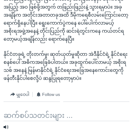
အပြည့် အဝ ဖြစ်ဖို့အတွက် တဖြည်းဖြည်းနဲ့ သွားရမှာပဲ။ အခု
အချိန်က အတိုင်းအတာတခုအထိ ဒီမိုကရေစီလမ်းကြောင်းတော့
ရောက်ရှိနေပါပြီ။ ရွေးကောက်ပွဲကနေ ပေါ်ပေါက်လာမယ့်
အစိုးရအဖွဲ့အနေနဲ့ တိုင်းပြည်ကို ဆင်းရဲတွင်းကနေ ကယ်တင်ရ
တော့မယ့်အချိန်လည်း ရောက်နေပြီ။
နိုင်ငံတခုရဲ့ တိုးတက်မှု၊ ဆုတ်ယုတ်မှုဆိုတာ အဲဒီနိုင်ငံရဲ့ နိုင်ငံရေး
စနစ်ပေါ် အဓိကအခြေခံပါတယ်။ အခုထွက်ပေါ်လာမယ့် အစိုးရ
သစ် အနေနဲ့ မြန်မာနိုင်ငံရဲ့ နိုင်ငံရေးအခြေအနေကောင်းတွေကို
ဖန်တီးနိုင်ပါစေလို့ပဲ ဆန္ဒပြုရတော့မှာပဲ။
မျှဝေပါ
Follow us
ဆက်စပ်သတင်းများ ...