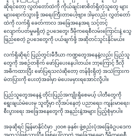
ဆိုရင်တော့ လွှတ်တော်ထဲကို ကိုယ်ချင်းစာစိတ်ရှိတဲ့သူတွေ များ
များရောက်သွားဖို့ အရေးကြီးတာပေါ့ဗျာ။ ဒါမှလည်း လွှတ်တော်
ထဲကို လက်ရှိ ခေတ်ကာလ အခြေအနေအရ သင့်တင့်
လျောက်ပတ်မှုမရှိတဲ့ ဥပဒေတွေ၊ ဒီမိုကရေစီလမ်းကြောင်းနဲ့ သွေ
ဖြည်စေတဲ့ ဥပဒေတွေကို ပယ်ဖျက်ဖို့ အဆိုတင်သွင်းနိုင်မယ်။
လက်ရှိဆိုရင် ပြည်တွင်းမီဒီယာ ကဏ္ဍတွေအနေနဲ့လည်း ပြည်သူ
တွေကို အစဉ်တစိုက် ဖော်ပြပေးနေပါတယ်။ ဘာ့ကြောင့် ဒီလို
အဓိကထားပြီး ဖော်ပြရသလဲဆိုတော့ တန်ဖိုးရှိတဲ့ အသဲကြားက
မဲတပြားကို ပေးတဲ့အခါမှာ မဲပေးမမှားရအောင်လို့ပါ။
ပြည်သူတွေအနေနဲ့ တိုင်းပြည်အကျိုးရှိစေမယ့် ပါတီတွေကို
ရွေးချယ်မဲပေးမှ သူတို့မှာ လိုအပ်နေတဲ့ ပညာရေး၊ ကျန်းမာရေး၊
စီးပွားရေး အခြေအနေတွေကို အနည်းနဲ့အများ ပြည့်စုံမှာပါ။
အခုဆိုရင် မြန်မာနိုင်ငံမှာ ၂၀၀၈ ခုနှစ်၊ ဖွဲ့စည်းပုံအခြေခံဥပဒေက
အတည်ဖြစ်သွားပြီ။ ဖြစ်ပေါ်လာတဲ့ အခြေအနေမှာ ဒီမိုကရေစီ