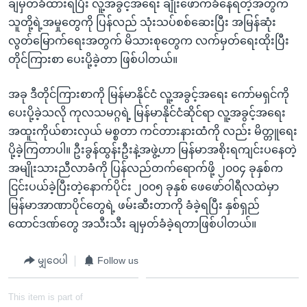
ချမှတ်ခံထားရပြီး လူ့အခွင့်အရေး ချိုးဖောက်ခံနေရတဲ့အတွက်
သူတို့ရဲ့အမှုတွေကို ပြန်လည် သုံးသပ်စစ်ဆေးပြီး အမြန်ဆုံး
လွတ်မြောက်ရေးအတွက် မိသားစုတွေက လက်မှတ်ရေးထိုးပြီး
တိုင်ကြားစာ ပေးပို့ခဲ့တာ ဖြစ်ပါတယ်။
အခု ဒီတိုင်ကြားစာကို မြန်မာနိုင်ငံ လူ့အခွင့်အရေး ကော်မရှင်ကို
ပေးပို့ခဲ့သလို ကုလသမဂ္ဂရဲ့ မြန်မာနိုင်ငံဆိုင်ရာ လူ့အခွင့်အရေး
အထူးကိုယ်စားလှယ် မစ္စတာ ကင်တားနားထံကို လည်း မိတ္တူရေး
ပို့ခဲ့ကြတာပါ။ ဦးခွန်ထွန်းဦးနဲ့အဖွဲ့ဟာ မြန်မာအစိုးရကျင်းပနေတဲ့
အမျိုးသားညီလာခံကို ပြန်လည်တက်ရောက်ဖို့ ၂၀၀၄ ခုနှစ်က
ငြင်းပယ်ခဲ့ပြီးတဲ့နောက်ပိုင်း ၂၀၀၅ ခုနှစ် ဖေဖော်ဝါရီလထဲမှာ
မြန်မာအာဏာပိုင်တွေရဲ့ ဖမ်းဆီးတာကို ခံခဲ့ရပြီး နှစ်ရှည်
ထောင်ဒဏ်တွေ အသီးသီး ချမှတ်ခံခဲ့ရတာဖြစ်ပါတယ်။
မျှဝေပါ
Follow us
This item is part of