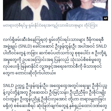
အ
သုတပဒေသာ အင်္ဂလိပ်စာ
ညွန်း
Learning English
စာမျက်နှာ
သို့
ဗွီအိုအေ လူမှုကွန်ယက်များ
မတရားတဲ့စီရင်မှု ရှမ်းနိုင်ငံရေးအကျဉ်းသားမိသားစုများ တိုင်ကြား
ကျော်
ကြည့်
လက်ရှိဖမ်းဆီးခံနေကြရတဲ့ ရှမ်းတိုင်းရင်းသားများ ဒီမိုကရေစီ
ရန်
ဘာသာစကားများ
အဖွဲ့ချုပ် (SNLD) ခေါင်းဆောင် ဦးခွန်ထွန်းဦး အပါအဝင် SNLD
ရှာဖွေ
ပါတီဝင်တွေနဲ့ တခြား ဆက်စပ်ပတ်သက်သူ စုစုပေါင်း ၈ ဦးတို့ရဲ့
ရန်
အမှုတွေကို ဥပဒေကြောင်းအရ ပြန်လည် သုံးသပ်စိစစ်မှုတွေ
နေရာ
လုပ်ပေးဖို့ မြန်မာနိုင်ငံ လူ့အခွင့်အရေးကောင်စီကို မိသားစုဝင်
သို့
တွေက တောင်းဆိုလိုက်ပါတယ်။
ကျော်
ရန်
SNLD ဥက္ကဋ္ဌ ဦးခွန်ထွန်းဦး၊ အထွေထွေအတွင်းရေးမှူး ဦးစိုင်းညွှ
န့်လွင်တို့နဲ့အတူ ဦးဆေထင်၊ ဦးမြင့်သန်း၊ ဦးညီညီမိုး၊ ဦးစိုင်းမျိုး
ဝင်းထွန်း၊ ဦးထွန်းညိုနဲ့ ဦးစိုင်းလှအောင် တို့ဟာ တရားမျှတခြင်း
မရှိတဲ့ စစ်ဆေးစီရင် ဆုံးဖြတ်ချက်တွေနဲ့ နှစ်ရှည်ထောင်ဒဏ်တွေ