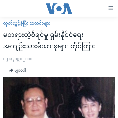
သုံး
ရ
လွယ်ကူ
ထုတ်လွှင့်ခဲ့ပြီး သတင်းများ
မူလစာမျက်နှာ
စေ
မတရားတဲ့စီရင်မှု ရှမ်းနိုင်ငံရေး
မြန်မာ
သည့်
အကျဉ်းသားမိသားစုများ တိုင်ကြား
ကမ္ဘာ့သတင်းများ
Link
ဗွီဒီယို
နိုင်ငံတကာ
၀၂ ႏိုဝင္ဘာ၊ ၂၀၁၁
များ
သတင်းလွတ်လပ်ခွင့်
အမေရိကန်
ပင်မ
မျှဝေပါ
ရပ်ဝန်းတခု လမ်းတခု အလွန်
တရုတ်
အကြောင်းအရာ
သို့
အင်္ဂလိပ်စာလေ့လာမယ်
အစ္စရေး-ပါလက်စတိုင်း
ကျော်
အပတ်စဉ်ကဏ္ဍများ
အမေရိကန်သုံးအီဒီယံ
ကြည့်
ရေဒီယိုနှင့်ရုပ်သံ အချက်အလက်များ
မကြေးမုံရဲ့ အင်္ဂလိပ်စာ
ရေဒီယို
ရန်
ပင်မ
ရေဒီယို/တီဗွီအစီအစဉ်
ရုပ်ရှင်ထဲက အင်္ဂလိပ်စာ
တီဗွီ