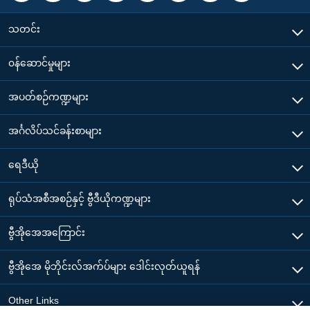
သတင်း
၀န်ဆောင်မှုများ
အပတ်စဉ်ကဏ္ဍများ
အင်္ဂလိပ်သင်ခန်းစာများ
ရေဒီယို
ရုပ်သံအစီအစဉ်နှင့် ဗွီဒီယိုကဏ္ဍများ
ဗွီအိုအေအကြောင်း
ဗွီအိုအေ မိုဘိုင်းလ်အက်ပ်များ ဒေါင်းလုတ်ယူရန်
Other Links