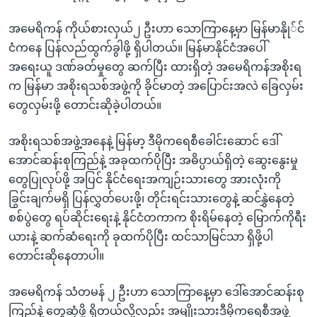
အမေရိကန် ကိုယ်စားလှယ်၂ ဦးဟာ သောကြာနေ့မှာ မြန်မာနိုု်င်
ငံကနေ ပြန်လည်ထွက်ခွါဖို့ ရှိပါတယ်။ မြန်မာနိုင်ငံအပေါ်
အရေးယူ ဒဏ်ခတ်မှုတွေ ဆက်ပြီး ထားရှိတဲ့ အမေရိကန်အစိုးရ
က မြန်မာ အစိုးရသစ်အဖွဲ့ကို ခိုင်မာတဲ့ အပြောင်းအလဲ ခြေလှမ်း
တွေလှမ်းဖို့ တောင်းဆိုခဲ့ပါတယ်။
အစိုးရသစ်အဖွဲ့အနေနဲ့ မြန်မာ့ ဒီမိုကရေစီခေါင်းဆောင် ဒေါ်
အောင်ဆန်းစုကြည်နဲ့ အခုထက်ပိုပြီး အဓိပ္ပာယ်ရှိတဲ့ ဆွေးနွေးမှု
တွေပြုလုပ်ဖို့ အပြင် နိုင်ငံရေးအကျဉ်းသားတွေ အားလုံးကို
ခြွင်းချက်မရှိ ပြန်လွှတ်ပေးဖို့၊ တိုင်းရင်းသားတွေနဲ့ ဆင်နွှဲနေတဲ့
စစ်ပွဲတွေ ရပ်ဆိုင်းရေးနဲ့ နိုင်ငံတကာက စိုးရိမ်နေတဲ့ မြောက်ကိုရီး
ယားနဲ့ ဆက်ဆံရေးကို ခုထက်ပိုပြီး ထင်သာမြင်သာ ရှိဖို့ပါ
တောင်းဆိုနေတာပါ။
အမေရိကန် သံတမန် ၂ ဦးဟာ သောကြာနေ့မှာ ဒေါ်အောင်ဆန်းစု
ကြည်နဲ့ တွေဆုံဖို့ ရှိတယ်လို့လည်း အမျိုးသားဒီမိုကရေစီအဖွဲ့