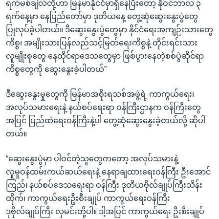
ရက်မစ်ချဲလ်တို့ဟာ မြန်မာနိုင်ငံမှာရှိနေပြီးတော့ နိုဝင်ဘာလ ၃
ရက်နေ့မှာ နေပြည်တော်မှာ ဒုတိယနေ့ တွေ့ဆုံဆွေးနွေးပွဲတွေ
ပြုလုပ်ခဲ့ပါတယ်။ ဒီဆွေးနွေးပွဲတွေမှာ နိုင်ငံရေးအကျဉ်းသားတွေ
ကိစ္စ၊ အမျိုးသားပြန်လည်သင့်မြတ်ရေးကိစ္စနဲ့ တိုင်းရင်းသား
လူမျိုးစုတွေ နေထိုင်ရာဒေသတွေမှာ ဖြစ်ပွားနေတဲ့စစ်ပွဲဆိုင်ရာ
ကိစ္စတွေကို ဆွေးနွေးခဲ့ပါတယ်”
ဒီဆွေးနွေးမှုတွေကို မြန်မာအစိုးရသစ်အဖွဲ့ရဲ့ ကာကွယ်ရေး၊
အလုပ်သမားရေးနဲ့ နယ်စပ်ရေးရာ ဝန်ကြီးဌာနက ဝန်ကြီးတွေ
အပြင် ပြည်ထဲရေးဝန်ကြီးနဲ့ပါ တွေ့ဆုံဆွေးနွေးခဲ့တယ်လို့ ဆိုပါ
တယ်။
“ဆွေးနွေးပွဲမှာ ပါဝင်တဲ့သူတွေကတော့ အလုပ်သမားနဲ့
လူမှုဝန်ထမ်းကယ်ဆယ်ရေးနဲ့ နေရာချထားရေးဝန်ကြီး ဦးအောင်
ကြည်၊ နယ်စပ်ဒေသရေးရာ ဝန်ကြီး ဒုတိယဗိုလ်ချုပ်ကြီးသိန်း
ထိုက်၊ ကာကွယ်ရေးဦးစီးချုပ် ကာကွယ်ရေးဝန်ကြီး
ဒုဗိုလ်ချုပ်ကြီး လှမင်းတို့ပါ။ ဒါ့အပြင် ကာကွယ်ရေး ဦးစီးချုပ်