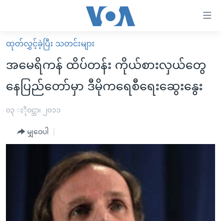
သုံး
ရ
လွယ်ကူ
ထုတ်လွှင့်ခဲ့ပြီး သတင်းများ
မူလစာမျက်နှာ
စေ
အမေရိကန် ထိပ်တန်း ကိုယ်စားလှယ်တွေ
မြန်မာ
သည့်
နေပြည်တော်မှာ ဒီမိုကရေစီရေးဆွေးနွေး
ကမ္ဘာ့သတင်းများ
Link
ဗွီဒီယို
နိုင်ငံတကာ
၀၃ ႏိုဝင္ဘာ၊ ၂၀၁၁
များ
သတင်းလွတ်လပ်ခွင့်
အမေရိကန်
ပင်မ
မျှဝေပါ
ရပ်ဝန်းတခု လမ်းတခု အလွန်
တရုတ်
အကြောင်းအရာ
သို့
အင်္ဂလိပ်စာလေ့လာမယ်
အစ္စရေး-ပါလက်စတိုင်း
ကျော်
အပတ်စဉ်ကဏ္ဍများ
အမေရိကန်သုံးအီဒီယံ
ကြည့်
ရေဒီယိုနှင့်ရုပ်သံ အချက်အလက်များ
မကြေးမုံရဲ့ အင်္ဂလိပ်စာ
ရေဒီယို
ရန်
ပင်မ
ရေဒီယို/တီဗွီအစီအစဉ်
ရုပ်ရှင်ထဲက အင်္ဂလိပ်စာ
တီဗွီ