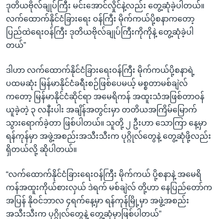
ဒုတိယဗိုလ်ချုပ်ကြီး မင်းအောင်လှိုင်နဲ့လည်း တွေ့ဆုံခဲ့ပါတယ်။
လက်ထောက်နိုင်ငံခြားရေး ဝန်ကြီး မိုက်ကယ်ပို့စနာကတော့
ပြည်ထဲရေးဝန်ကြီး ဒုတိယဗိုလ်ချုပ်ကြီးကိုကိုနဲ့ တွေ့ဆုံခဲ့ပါ
တယ်”
ဒါဟာ လက်ထောက်နိုင်ငံခြားရေးဝန်ကြီး မိုက်ကယ်ပို့စနာရဲ့
ပထမဆုံး မြန်မာနိုင်ငံခရီးစဉ်ဖြစ်ပေမယ့် မစ္စတာမစ်ချဲလ်
ကတော့ မြန်မာနိုင်ငံဆိုင်ရာ အမေရိကန် အထူးသံအဖြစ်တာဝန်
ယူခဲ့တဲ့ ၃ လနီးပါး အချိန်အတွင်းမှာ တတိယအကြိမ်မြောက်
သွားရောက်ခဲ့တာ ဖြစ်ပါတယ်။ သူတို့ ၂ ဦးဟာ သောကြာ နေ့မှာ
ရန်ကုန်မှာ အဖွဲ့အစည်းအသီးသီးက ပုဂ္ဂိုလ်တွေနဲ့ တွေ့ဆုံဖို့လည်း
ရှိတယ်လို့ ဆိုပါတယ်။
“လက်ထောက်နိုင်ငံခြားရေးဝန်ကြီး မိုက်ကယ် ပို့စနာနဲ့ အမေရိ
ကန်အထူးကိုယ်စားလှယ် ဒဲရက် မစ်ချဲလ် တို့ဟာ နေပြည်တော်က
အပြန် နိုဝင်ဘာလ ၄ရက်နေ့မှာ ရန်ကုန်မြို့မှာ အဖွဲ့အစည်း
အသီးသီးက ပုဂ္ဂိုလ်တွေနဲ့ တွေ့ဆုံမှာဖြစ်ပါတယ်”