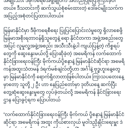
အမျိုးသား ဒီမိုကရေစီအဖွဲ့ချုပ်က အတည်ပြုပြောကြားခဲ့ပါ
တယ်။ ဒီသတင်းကို ဆက်သွယ်စုံစမ်းထားတဲ့ ဒေါ်ခင်မျိုးသက်က
အပြည့်အစုံတင်ပြထားပါတယ်။
မြန်မာနိုင်ငံမှာ ဒီမိုကရေစီရေး ပြုပြင်ပြောင်းလဲမှုတွေ ရှိလာစေဖို့
မြန်မာအစိုးရတာဝန်ရှိသူတွေနဲ့ ရော နိုင်ငံတကာ အဖွဲ့အစည်းတွေ
အပြင် လူမှုလူ့အဖွဲ့အစည်း အသီးသီးနဲ့ပါ ကျယ်ပြန့်တဲ့ ကိစ္စရပ်
တွေကို ဆွေးနွေးမယ်လို့ ပြောဆိုခဲ့တဲ့ အမေရိကန် လက်ထောက်
နိုင်ငံခြားရေးဝန်ကြီး မိုက်ကယ်ပို့စနာနဲ့ မြန်မာနိုင်ငံဆိုင်ရာ အမေရိ
ကန်အထူးသံတမန် ဒဲရက်မစ်ချဲလ်တို့ဟာ အင်္ဂါနဲ့ ဗုဒ္ဓဟူးနေ့တွေ
မှာ မြန်မာနိုင်ငံကို ရောက်ရှိလာတာဖြစ်ပါတယ်။ ကြာသပတေးနေ့
မှာတော့ သူတို့ ၂ ဦး ဟာ နေပြည်တော်မှာ ဒုတိယနေ့ ဆက်ပြီး
တွေ့ဆုံဆွေးနွေးမှုတွေ လုပ်ခဲ့တယ်လို့ အမေရိကန် နိုင်ငံခြားရေး
ဌာန ပြောခွင့်ရက ပြောပါတယ်
“လက်ထောက်နိုင်ငံခြားရေးဝန်ကြီး မိုက်ကယ် ပို့စနာနဲ့ မြန်မာနိုင်ငံ
ဆိုင်ရာ အမေရိကန် အထူး ကိုယ်စားလှယ် မူဝါဒညှိနှိုင်းရေးမှူး ဒဲ