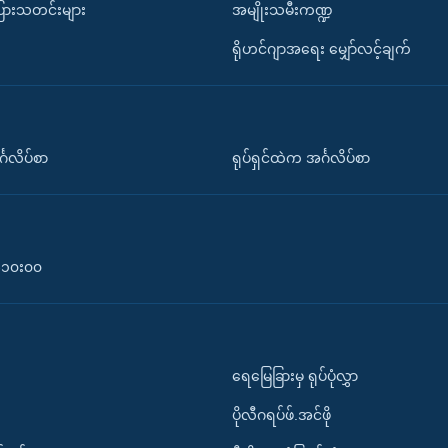
ပြားသတင်းများ
အမျိုးသမီးကဏ္ဍ
ရိုဟင်ဂျာအရေး မျှော်လင့်ချက်
်္ဂလိပ်စာ
ရုပ်ရှင်ထဲက အင်္ဂလိပ်စာ
၀-၁၀း၀၀
ရေမြေခြားမှ ရုပ်ပုံလွှာ
ပိုလီဂရပ်ဖ်.အင်ဖို