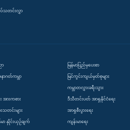
းလ်သတင်းလွှာ
ပညာ
မြန်မာပြည်မှပေးစာ
အနာဂတ်ကမ္ဘာ
မြင်ကွင်းကျယ်မှတ်စုများ
ကမ္ဘာတလွှားခရီးသွား
း အားကစား
ဒီသီတင်းပတ် အာရှနိုင်ငံရေး
ားသတင်းများ
အာရှစီးပွားရေး
်မာ နှိုင်းယှဉ်ချက်
ကျန်းမာရေး