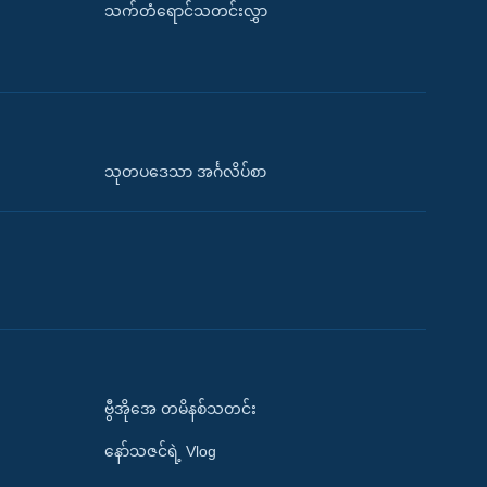
သက်တံရောင်သတင်းလွှာ
သုတပဒေသာ အင်္ဂလိပ်စာ
ဗွီအိုအေ တမိနစ်သတင်း
နော်သဇင်ရဲ့ Vlog