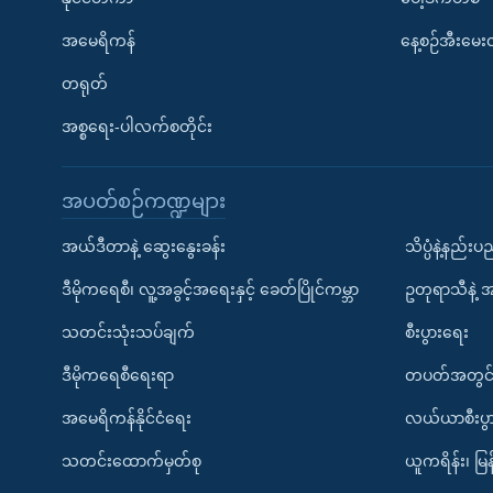
အမေရိကန်
နေ့စဉ်အီးမေ
တရုတ်
အစ္စရေး-ပါလက်စတိုင်း
အပတ်စဉ်ကဏ္ဍများ
အယ်ဒီတာနဲ့ ဆွေးနွေးခန်း
သိပ္ပံနဲ့နည်း
ဒီမိုကရေစီ၊ လူ့အခွင့်အရေးနှင့် ခေတ်ပြိုင်ကမ္ဘာ
ဥတုရာသီနဲ့ 
သတင်းသုံးသပ်ချက်
စီးပွားရေး
ဒီမိုကရေစီရေးရာ
တပတ်အတွင်
အမေရိကန်နိုင်ငံရေး
လယ်ယာစီးပွ
သတင်းထောက်မှတ်စု
ယူကရိန်း၊ မြန