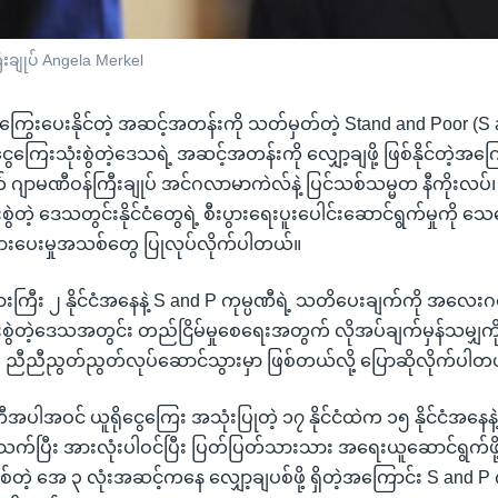
ီးချုပ် Angela Merkel
ကြွေးပေးနိုင်တဲ့ အဆင့်အတန်းကို သတ်မှတ်တဲ့ Stand and Poor (S 
ေကြေးသုံးစွဲတဲ့ဒေသရဲ့ အဆင့်အတန်းကို လျှော့ချဖို့ ဖြစ်နိုင်တဲ့အ
က် ဂျာမဏီဝန်ကြီးချုပ် အင်ဂလာမာကဲလ်နဲ့ ပြင်သစ်သမ္မတ နီကိုးလပ်၊
းစွဲတဲ့ ဒေသတွင်းနိုင်ငံတွေရဲ့ စီးပွားရေးပူးပေါင်းဆောင်ရွက်မှုကို 
်းအားပေးမှုအသစ်တွေ ပြုလုပ်လိုက်ပါတယ်။
ကြီး ၂ နိုင်ငံအနေနဲ့ S and P ကုမ္ပဏီရဲ့ သတိပေးချက်ကို အလေးဂရု
ံးစွဲတဲ့ဒေသအတွင်း တည်ငြိမ်မှုစေရေးအတွက် လိုအပ်ချက်မှန်သမျှကို 
ု့က ညီညီညွတ်ညွတ်လုပ်ဆောင်သွားမှာ ဖြစ်တယ်လို့ ပြောဆိုလိုက်ပါတ
ဏီအပါအဝင် ယူရိုငွေကြေး အသုံးပြုတဲ့ ၁၇ နိုင်ငံထဲက ၁၅ နိုင်ငံအနေနဲ
သက်ပြီး အားလုံးပါဝင်ပြီး ပြတ်ပြတ်သားသား အရေးယူဆောင်ရွက်ဖို့
စ်တဲ့ အေ ၃ လုံးအဆင့်ကနေ လျှော့ချပစ်ဖို့ ရှိတဲ့အကြောင်း S and P