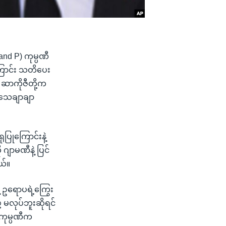
and P) ကုမ္ပဏီ
ကြောင်း သတိပေး
 ဆာကိုဇီတို့က
သေသေချာချာ
ပြုကြောင်းနဲ့
ဂျာမဏီနဲ့ ပြင်
ယ်။
့ ဥရောပရဲ့ကြွေး
 မလုပ်ဘူးဆိုရင်
 ကုမ္ပဏီက