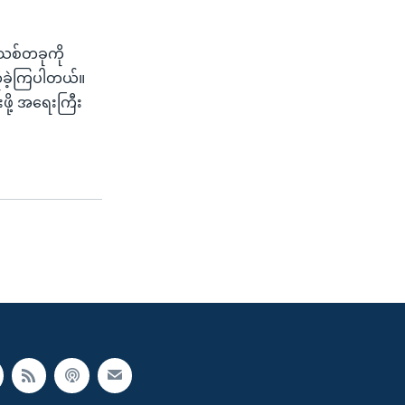
အသစ်တခုကို
ဆိုခဲ့ကြပါတယ်။
းဖို့ အရေးကြီး