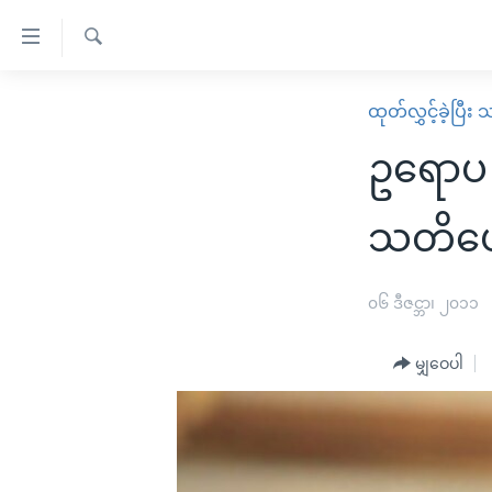
သုံး
ရ
ရှာဖွေ
လွယ်ကူ
မူလစာမျက်နှာ
ထုတ်လွှင့်ခဲ့ပြီ
ရ
စေ
မြန်မာ
လာ
ဥရောပ စ
သည့်
ဒ်
ကမ္ဘာ့သတင်းများ
Link
ဗွီဒီယို
နိုင်ငံတကာ
သတိပေ
များ
သတင်းလွတ်လပ်ခွင့်
အမေရိကန်
ပင်မ
ရပ်ဝန်းတခု လမ်းတခု အလွန်
တရုတ်
၀၆ ဒီဇင္ဘာ၊ ၂၀၁၁
အကြောင်းအရာ
အင်္ဂလိပ်စာလေ့လာမယ်
အစ္စရေး-ပါလက်စတိုင်း
သို့
မျှဝေပါ
အပတ်စဉ်ကဏ္ဍများ
အမေရိကန်သုံးအီဒီယံ
ကျော်
ကြည့်
ရေဒီယိုနှင့်ရုပ်သံ အချက်အလက်များ
မကြေးမုံရဲ့ အင်္ဂလိပ်စာ
ရေဒီယို
ရန်
ရေဒီယို/တီဗွီအစီအစဉ်
ရုပ်ရှင်ထဲက အင်္ဂလိပ်စာ
တီဗွီ
ပင်မ