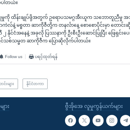
ြစ်ပါတယ်။
ုမှုကို ထိန်းချုပ်ဖို့အတွက် ဥရောပသမဂ္ဂအီးယူက သဘောတူညီမှု 
် မာကဲလ်နဲ့ မစ္စတာ ဆာကိုဇီတို့က တနင်္လာနေ့ စောစောပိုင်းမှာ တောင်း
ီ ၂ နိုင်ငံအနေနဲ့ အခုလို ပြဿနာကို ဦးစီးဦးဆောင်ပြုပြီး ဖြေရှင်းပေ
ြင်သစ်သမ္မတ ဆာကိုဇီက ပြောဆိုလိုက်ပါတယ်။
Follow us
ပရင့်ထုတ်ရန်
သတင်းများ
နိုင်ငံတကာ
ုများ
ဗွီအိုအေ လူမှုကွန်ယက်များ