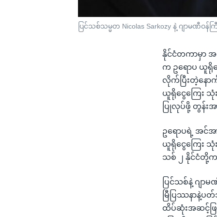
ပြင်သစ်သမ္မတ Nicolas Sarkozy နဲ့ ဂျာမဏီဝန်ကြ
နိုင်ငံတကာမှာ အ
က ဥရောပ ယူရိုငွ
လိုက်ပြီးတဲ့နော
ယူရိုငွေကြေး သုံ
ပြုလုပ်ဖို့ တွန
ဥရောပရဲ့ အင်အား
ယူရိုငွေကြေး သု
သစ် ၂ နိုင်ငံတိ
ပြင်သစ်နဲ့ ဂျာမ
မြီပြဿနာနဲ့ပတ်
ထိပ်ဆုံးအဆင့်ဖြ