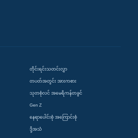
တိုင်းရင်းသတင်းလွှာ
တပတ်အတွင်း အားကစား
သုတစုံလင် အမေရိကန်တခွင်
Gen Z
နေရာပေါင်းစုံ အကြောင်းစုံ
ဒို့အသံ