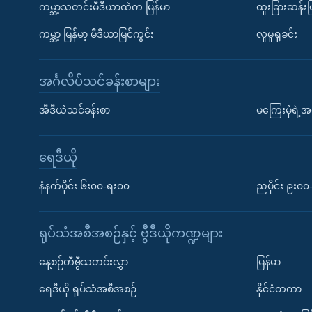
ကမ္ဘာ့သတင်းမီဒီယာထဲက မြန်မာ
ထူးခြားဆန်း
ကမ္ဘာ့ မြန်မာ့ မီဒီယာမြင်ကွင်း
လူမှုရှုခင်း
အင်္ဂလိပ်သင်ခန်းစာများ
အီဒီယံသင်ခန်းစာ
မကြေးမုံရဲ့အင
ရေဒီယို
နံနက်ပိုင်း ၆း၀၀-ရး၀၀
ညပိုင်း ၉း၀
ရုပ်သံအစီအစဉ်နှင့် ဗွီဒီယိုကဏ္ဍများ
နေ့စဉ်တီဗွီသတင်းလွှာ
မြန်မာ
ရေဒီယို ရုပ်သံအစီအစဉ်
နိုင်ငံတကာ