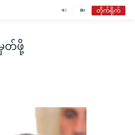
တိုက်ရိုက်
ဗွီအိုအေ မြန်မာနံနက်ခင်း
တိုက်ရိုက်ထုတ်လွှင့်မှု
်ဖို့
အစီအစဉ်များ
ဗွီအိုအေ မြန်မာနံနက်ခင်း
ရေဒီယိုတိုက်ရိုက်နားဆင်ရန်