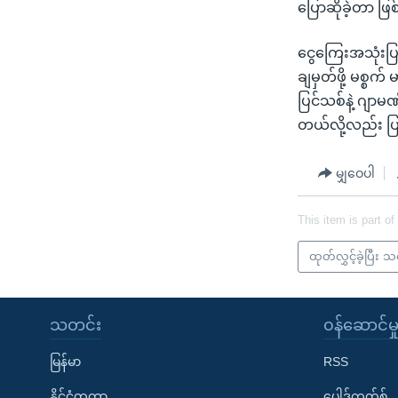
ပြောဆိုခဲ့တာ ဖ
ငွေကြေးအသုံးပြ
ချမှတ်ဖို့ မစ္စက
ပြင်သစ်နဲ့ ဂျာမဏ
တယ်လို့လည်း ပ
မျှဝေပါ
This item is part of
ထုတ်လွှင့်ခဲ့ပြီး 
သတင်း
၀န်ဆောင်မှ
မြန်မာ
RSS
နိုင်ငံတကာ
ပေါ့ဒ်ကတ်စ်