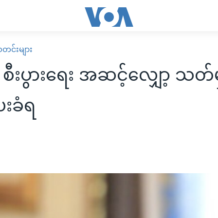
း သတင်းများ
ီးပွားရေး အဆင့်လျှော့ သတ်မှတ
းခံရ