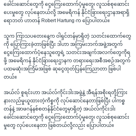
ခေါင်းဆောင်တွေကို ငွေကြေးထောက်ပံ့မှုတွေ၊ လူသစ်စုဆောင်း
ပေးမှုတွေ လုပ်နေတယ်လို့ အမေရိကန် နိုင်ငံခြားရေးဌာနအရာရှိ
ရောဘတ် ဟာတန် Robert Hartung က ပြောပါတယ်။
သူက ကြာသပတေးနေ့က ဝါရှင်တန်မှာရှိတဲ့ သတင်းထောက်တွေ
ကို ပြောကြားခဲ့တာဖြစ်ပြီး ဒါဟာ အကြမ်းဘက်အဖွဲ့အတွက်
ငွေကြေးထောက်ပံ့နေသူတွေရဲ့ သတင်းအချက်အလက်တွေကိုရ
ဖို့ အမေရိကန် နိုင်ငံခြားရေးဌာနက တရားရေးအစီအစဉ်အတွက်
ပထမဆုံးအကြိမ်အဖြစ် ဆုငွေထုတ်ပြန်ကြေညာတာ ဖြစ်ပါ
တယ်။
အယ်လ် စူရင်းဟာ အယ်လ်ကိုင်းဒါးအဖွဲ့နဲ့ အီရန်အစိုးရတို့ကြား
နားလည်မှုယူထားတဲ့ကိစ္စကို လုပ်ဆောင်နေတာဖြစ်ပြီး ပါကစ္စ
တန်နဲ့ အာဖဂန်နစ်စတန်နိုင်ငံတွေမှာရှိတဲ့ အယ်လ်ကိုင်းဒါး
ခေါင်းဆောင်တွေကို ငွေကြေးထောက်ပံ့မှုတွေ၊ လူသစ်စုဆောင်း
မှုတွေ လုပ်ပေးနေတာ ဖြစ်တယ်လို့လည်း ပြောပါတယ်။