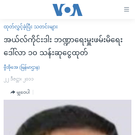
သုံး
ရ
လွယ်ကူ
ထုတ်လွှင့်ခဲ့ပြီး သတင်းများ
မူလစာမျက်နှာ
စေ
အယ်လ်ကိုင်းဒါး ဘဏ္ဍာရေးမှူးဖမ်းမိရေး
မြန်မာ
သည့်
ဒေါ်လာ ၁၀ သန်းဆုငွေထုတ်
ကမ္ဘာ့သတင်းများ
Link
ဗွီဒီယို
နိုင်ငံတကာ
ဗွီအိုအေ (မြန်မာဌာန)
များ
သတင်းလွတ်လပ်ခွင့်
အမေရိကန်
၂၂ ဒီဇင္ဘာ၊ ၂၀၁၁
ပင်မ
ရပ်ဝန်းတခု လမ်းတခု အလွန်
တရုတ်
အကြောင်းအရာ
မျှဝေပါ
သို့
အင်္ဂလိပ်စာလေ့လာမယ်
အစ္စရေး-ပါလက်စတိုင်း
ကျော်
အပတ်စဉ်ကဏ္ဍများ
အမေရိကန်သုံးအီဒီယံ
ကြည့်
ရေဒီယိုနှင့်ရုပ်သံ အချက်အလက်များ
မကြေးမုံရဲ့ အင်္ဂလိပ်စာ
ရေဒီယို
ရန်
ပင်မ
ရေဒီယို/တီဗွီအစီအစဉ်
ရုပ်ရှင်ထဲက အင်္ဂလိပ်စာ
တီဗွီ