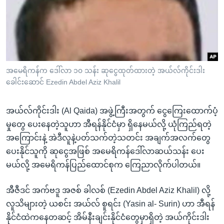
အ
သုတပဒေသာ အင်္ဂလိပ်စာ
ညွန်း
Learning English
စာမျက်နှာ
သို့
ဗွီအိုအေ လူမှုကွန်ယက်များ
ကျော်
ကြည့်
အမေရိကန်က ဒေါ်လာ ၁၀ သန်း ဆုငွေထုတ်ထားတဲ့ အယ်လ်ကိုင်းဒါး
ခေါင်းဆောင် Ezedin Abdel Aziz Khalil
ရန်
ဘာသာစကားများ
ရှာဖွေ
အယ်လ်ကိုင်းဒါး (Al Qaida) အဖွဲ့ကြီးအတွက် ငွေကြေးထောက်ပံ့
ရန်
မှုတွေ ပေးနေတဲ့သူဟာ အီရန်နိုင်ငံမှာ ရှိနေမယ်လို့ ယုံကြည်ရတဲ့
နေရာ
အကြောင်းနဲ့ အဲဒီလူနဲ့ပတ်သက်တဲ့သတင်း အချက်အလက်တွေ
သို့
ပေးနိုင်သူကို ဆုငွေအဖြစ် အမေရိကန်ဒေါ်လာဆယ်သန်း ပေး
ကျော်
မယ်လို့ အမေရိကန်ပြည်ထောင်စုက ကြေညာလိုက်ပါတယ်။
ရန်
အီဇီဒင် အက်ဗဒူ အဇစ် ခါလစ် (Ezedin Abdel Aziz Khalil) လို့
လူသိများတဲ့ ယစင်း အယ်လ် စူရင်း (Yasin al- Surin) ဟာ အီရန်
နိုင်ငံထဲကနေတဆင့် အိမ်နီးချင်းနိုင်ငံတွေမှာရှိတဲ့ အယ်ကိုင်းဒါး