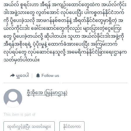
အယ်လ် စူရင်းဟာ အီရန် အကျဉ်းထောင်တွေထဲက အယ်လ်ကိုင်း
ဒါးအဖွဲ့သားတွေ လွတ်အောင် လုပ်ပေးပြီး ပါကစ္စတန်နိုင်ငံဘက်
ကို ပို့ပေးခဲ့သလို အာဖဂန်နစ်စတန်နဲ့ အီရတ်နိုင်ငံတွေမှာရှိတဲ့ အ
ယ်လ်ကိုင်းဒါး ခေါင်းဆောင်တွေကိုလည်း များပြားတဲ့ငွေကြေး
တွေ ပို့ပေးခဲ့တယ်လို့ ဆိုပါတယ်။ သူဟာ အယ်လ်ခိုင်းဒါးအဖွဲ့ကို
အီရန်အစိုးရရဲ့ ပံ့ပိုးမှုနဲ့ ထောက်ခံအားပေးပြီး အကြမ်းဘက်
လုပ်ရပ်တွေ လုပ်ဆောင်နေသူလို့ အမေရိကန်နိုင်ငံခြားရေးဌာနက
သတ်မှတ်ပါတယ်။
မျှဝေပါ
Follow us
ဗွီအိုအေ (မြန်မာဌာန)
This item is part of
ထုတ်လွှင့်ခဲ့ပြီး သတင်းများ
နိုင်ငံတကာ