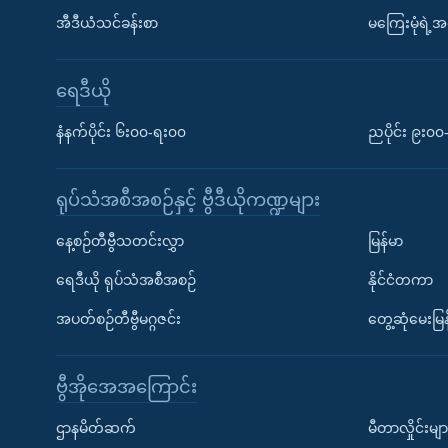
အီဒီယံသင်ခန်းစာ
မကြေးမုံရဲ့အင
ရေဒီယို
နံနက်ပိုင်း ၆း၀၀-ရး၀၀
ညပိုင်း ၉း၀
ရုပ်သံအစီအစဉ်နှင့် ဗွီဒီယိုကဏ္ဍများ
နေ့စဉ်တီဗွီသတင်းလွှာ
မြန်မာ
ရေဒီယို ရုပ်သံအစီအစဉ်
နိုင်ငံတကာ
အပတ်စဉ်တီဗွီမဂ္ဂဇင်း
တွေ့ဆုံမေးမြန
ဗွီအိုအေအကြောင်း
ဌာနမိတ်ဆက်
မီတာလှိုင်းမျာ