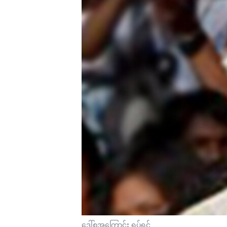
သုတပဒေသာ အင်္ဂလိပ်စာ
အ
ညွန်း
စာမျက်နှာ
သို့
ကျော်
ကြည့်
ရန်
ရှာဖွေ
ရန်
နေရာ
သို့
ကျော်
ရန်
ဒေါ်စုအကြောင်း ရုပ်ရှင်