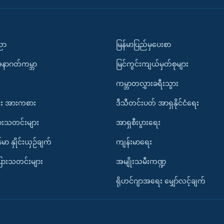
ပညာ
မြန်မာပြည်မှပေးစာ
အနာဂတ်ကမ္ဘာ
မြင်ကွင်းကျယ်မှတ်စုများ
ကမ္ဘာတလွှားခရီးသွား
း အားကစား
ဒီသီတင်းပတ် အာရှနိုင်ငံရေး
ားသတင်းများ
အာရှစီးပွားရေး
်မာ နှိုင်းယှဉ်ချက်
ကျန်းမာရေး
ပြားသတင်းများ
အမျိုးသမီးကဏ္ဍ
ရိုဟင်ဂျာအရေး မျှော်လင့်ချက်