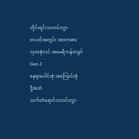
တိုင်းရင်းသတင်းလွှာ
တပတ်အတွင်း အားကစား
သုတစုံလင် အမေရိကန်တခွင်
Gen Z
နေရာပေါင်းစုံ အကြောင်းစုံ
ဒို့အသံ
သက်တံရောင်သတင်းလွှာ