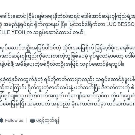
စီခေါင်းဆောင် ငြိမ်းချမ်းရေးနိုဘဲလ်ဆုရှင် ဒေါ်အောင်ဆန်းစုကြည်ရဲ့
 အမည်နဲ့ရုပ်ရှင် ရိုက်ကူးနေပါပြီ။ ပြင်သစ်ဒါရိုက်တာ LUC BESSON
HELLE YEOH က သရုပ်ဆောင်ထားပါတယ်။
ုပ်ဆောင်တဦးအဖြစ်ပါဝင်တဲ့ ထိုင်းအခြေစိုက် မြန်မာ့ဒီမိုကရေစီရေး 
ောင်ဆန်းစုကြည်ကိုလေးစားတဲ့သူဖြစ်ပေမဲ့ ရုပ်ရှင်ထဲမှာတော့ ဒေါ်
့ပစ်ဖို့ အမိန့်ပေးတဲ့စစ်ဗိုလ်တဦးအဖြစ် သရုပ်ဆောင်ခဲ့ရသူပါ။
ီးခဲ့တဲ့နှစ်ကထွက်ခဲ့တဲ့ ရမ်ဘိုဇာတ်ကားမှာလည်း သရုပ်ဆောင်ခဲ့ဖူးပ
်အကြောင်း ရိုက်ကူးတဲ့ဇာတ်လမ်းနဲ့ ပတ်သက်ပြီး ဒီဇာတ်ကားကို 
 ရုပ်ရှင်ချစ်သူ ပရိတ်သတ်အတွက် ကိုကျော်အောင်လွင်က ကိုမင်းဌေး
်မေးမြန်းပြီး အခုတပတ် အနုပညာ မိုးကောင်းကင်မှာ တင်ဆက်ပေးပ
Follow us
ပရင့်ထုတ်ရန်