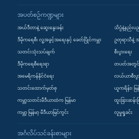
အပတ်စဉ်ကဏ္ဍများ
အယ်ဒီတာနဲ့ ဆွေးနွေးခန်း
သိပ္ပံနဲ့နည်း
ဒီမိုကရေစီ၊ လူ့အခွင့်အရေးနှင့် ခေတ်ပြိုင်ကမ္ဘာ
ဥတုရာသီနဲ့ 
သတင်းသုံးသပ်ချက်
စီးပွားရေး
ဒီမိုကရေစီရေးရာ
တပတ်အတွင်
အမေရိကန်နိုင်ငံရေး
လယ်ယာစီးပွ
သတင်းထောက်မှတ်စု
ယူကရိန်း၊ မြန
ကမ္ဘာ့သတင်းမီဒီယာထဲက မြန်မာ
ထူးခြားဆန်း
ကမ္ဘာ့ မြန်မာ့ မီဒီယာမြင်ကွင်း
လူမှုရှုခင်း
အင်္ဂလိပ်သင်ခန်းစာများ