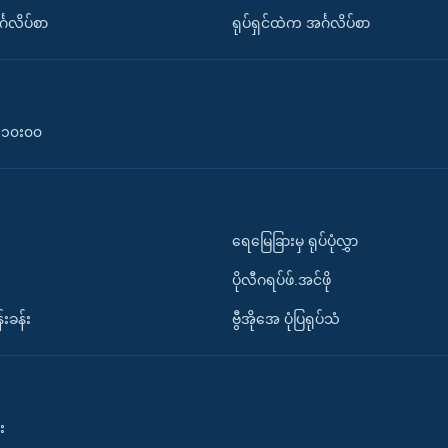
်္ဂလိပ်စာ
ရုပ်ရှင်ထဲက အင်္ဂလိပ်စာ
၀-၁၀း၀၀
ရေမြေခြားမှ ရုပ်ပုံလွှာ
ပိုလီဂရပ်ဖ်.အင်ဖို
်းခန်း
ဗွီအိုအေ ပုံပြရုပ်သံ
း