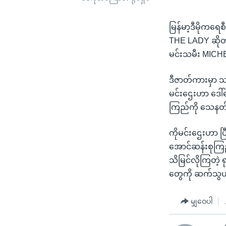
မြန်မာ့ဒီမိုကရေ
THE LADY ဆိုတဲ့
မင်းသမီး MIC
ဒီဇာတ်ကားမှာ သရ
မင်းဌေးဟာ ဒေါ်အ
ကြည်ကို သေနတ်နဲ
ကိုမင်းဌေးဟာ ပြ
အောင်ဆန်းစုကြည
သိမြင်လိုကြတဲ့
တွေကို ဆက်သွယ
မျှဝေပါ