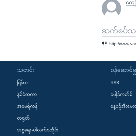
ကျော
ဆက်စပ်သတင
http://www.v
သတင်း
၀န်ဆောင်မှ
မြန်မာ
RSS
နိုင်ငံတကာ
ပေါ့ဒ်ကတ်စ်
အမေရိကန်
နေ့စဉ်အီးမေ
တရုတ်
အစ္စရေး-ပါလက်စတိုင်း