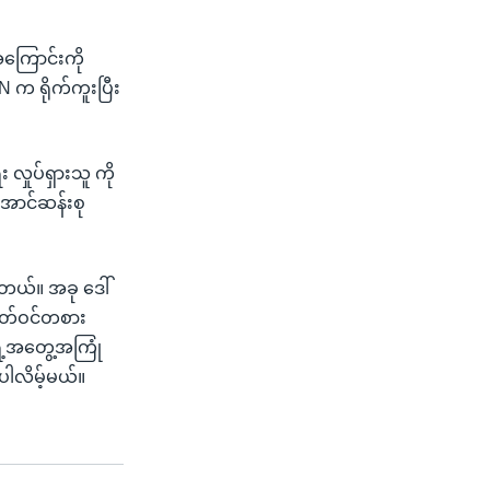
အကြောင်းကို
 က ရိုက်ကူးပြီး
လှုပ်ရှားသူ ကို
အောင်ဆန်းစု
ါတယ်။ အခု ဒေါ်
စိတ်ဝင်တစား
ရဲ့အတွေ့အကြုံ
ါလိမ့်မယ်။