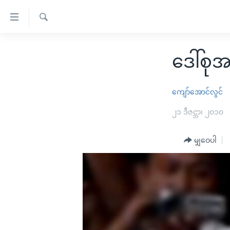
သုံး
ရ
ရှာဖွေ
လွယ်ကူ
မူလစာမျက်နှာ
ရ
ဒေါ်စုအ
စေ
မြန်မာ
လာ
သည့်
ဒ်
ကမ္ဘာ့သတင်းများ
ကျော်အောင်လွင်
Link
ဗွီဒီယို
နိုင်ငံတကာ
၂၁ ဒီဇင္ဘာ၊ ၂၀၁၀
များ
သတင်းလွတ်လပ်ခွင့်
အမေရိကန်
ပင်မ
ရပ်ဝန်းတခု လမ်းတခု အလွန်
တရုတ်
မျှဝေပါ
အကြောင်းအရာ
အင်္ဂလိပ်စာလေ့လာမယ်
အစ္စရေး-ပါလက်စတိုင်း
သို့
အပတ်စဉ်ကဏ္ဍများ
အမေရိကန်သုံးအီဒီယံ
ကျော်
ကြည့်
ရေဒီယိုနှင့်ရုပ်သံ အချက်အလက်များ
မကြေးမုံရဲ့ အင်္ဂလိပ်စာ
ရေဒီယို
ရန်
ရေဒီယို/တီဗွီအစီအစဉ်
ရုပ်ရှင်ထဲက အင်္ဂလိပ်စာ
တီဗွီ
ပင်မ