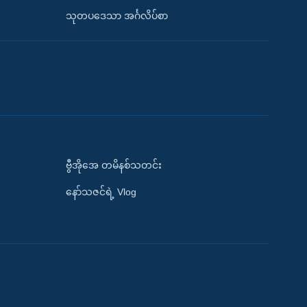
သုတပဒေသာ အင်္ဂလိပ်စာ
ဗွီအိုအေ တမိနစ်သတင်း
နော်သဇင်ရဲ့ Vlog