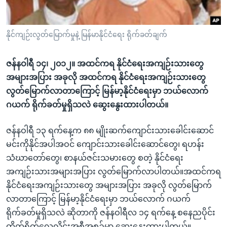
အ
သုတပဒေသာ အင်္ဂလိပ်စာ
ညွန်း
Learning English
စာမျက်နှာ
နိုင်ကျဉ်းလွတ်မြောက်မှုနဲ့ မြန်မာနိုင်ငံရေး ရိုက်ခတ်ချက်
သို့
ဗွီအိုအေ လူမှုကွန်ယက်များ
ကျော်
ဇန်နဝါရီ ၁၄၊ ၂၀၁၂။ အထင်ကရ နိုင်ငံရေးအကျဉ်းသားတွေ
ကြည့်
အများအပြား အခုလို အထင်ကရ နိုင်ငံရေးအကျဉ်းသားတွေ
ရန်
လွတ်မြောက်လာတာကြောင့် မြန်မာ့နိုင်ငံရေးမှာ ဘယ်လောက်
ဘာသာစကားများ
ရှာဖွေ
ဂယက် ရိုက်ခတ်မှုရှိသလဲ ဆွေးနွေးထားပါတယ်။
ရန်
နေရာ
ဇန်နဝါရီ ၁၃ ရက်နေ့က ၈၈ မျိုးဆက်ကျောင်းသားခေါင်းဆောင်
သို့
မင်းကိုနိုင်အပါအဝင် ကျောင်းသားခေါင်းဆောင်တွေ၊ ရဟန်း
ကျော်
သံဃာတော်တွေ၊ စာနယ်ဇင်းသမားတွေ စတဲ့ နိုင်ငံရေး
ရန်
အကျဉ်းသားအများအပြား လွတ်မြောက်လာပါတယ်။အထင်ကရ
နိုင်ငံရေးအကျဉ်းသားတွေ အများအပြား အခုလို လွတ်မြောက်
လာတာကြောင့် မြန်မာ့နိုင်ငံရေးမှာ ဘယ်လောက် ဂယက်
ရိုက်ခတ်မှုရှိသလဲ ဆိုတာကို ဇန်နဝါရီလ ၁၄ ရက်နေ့ စနေညပိုင်း
တိုက်ရိုက်လေလှိုင်းအစီအစဉ်မှာ ဆွေးနွေးထားပါတယ်။