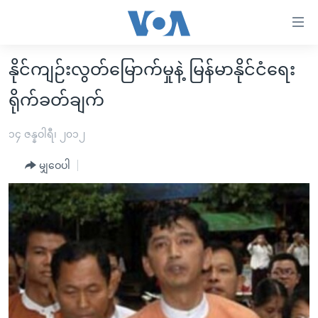
သုံး
ရ
လွယ်ကူ
နိုင်ကျဉ်းလွတ်မြောက်မှုနဲ့ မြန်မာနိုင်ငံရေး
မူလစာမျက်နှာ
စေ
ရိုက်ခတ်ချက်
မြန်မာ
သည့်
ကမ္ဘာ့သတင်းများ
၁၄ ဇန္နဝါရီ၊ ၂၀၁၂
Link
ဗွီဒီယို
နိုင်ငံတကာ
များ
မျှဝေပါ
သတင်းလွတ်လပ်ခွင့်
အမေရိကန်
ပင်မ
ရပ်ဝန်းတခု လမ်းတခု အလွန်
တရုတ်
အကြောင်းအရာ
သို့
အင်္ဂလိပ်စာလေ့လာမယ်
အစ္စရေး-ပါလက်စတိုင်း
ကျော်
အပတ်စဉ်ကဏ္ဍများ
အမေရိကန်သုံးအီဒီယံ
ကြည့်
ရေဒီယိုနှင့်ရုပ်သံ အချက်အလက်များ
မကြေးမုံရဲ့ အင်္ဂလိပ်စာ
ရေဒီယို
ရန်
ပင်မ
ရေဒီယို/တီဗွီအစီအစဉ်
ရုပ်ရှင်ထဲက အင်္ဂလိပ်စာ
တီဗွီ