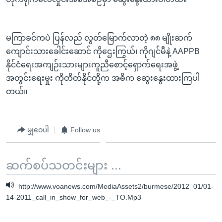
မကြာခင်ကပဲ ပြန်လည် လွတ်မြောက်လာတဲ့ ၈၈ မျိုးဆက်
ကျောင်းသားခေါင်းဆောင် ကိုဌေးကြွယ်၊ ကိုဂျင်မီနဲ့ AAPPB
နိုင်ငံရေးအကျဉ်းသားများကူညီစောင့်ရှောက်ရေးအဖွဲ့
အတွင်းရေးမှုး ကိုတိတ်နိုင်တို့က အဓိက ဆွေးနွေးထားကြပါ
တယ်။
မျှဝေပါ
Follow us
ဆက်စပ်သတင်းများ ...
http://www.voanews.com/MediaAssets2/burmese/2012_01/01-
14-2011_call_in_show_for_web_-_TO.Mp3