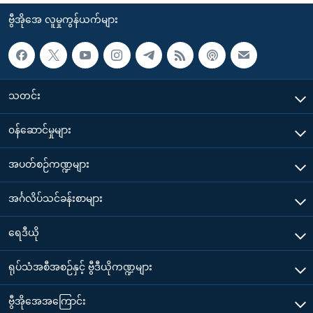
ဗွီအိုအေ လူမှုကွန်ယက်များ
သတင်း
၀န်ဆောင်မှုများ
အပတ်စဉ်ကဏ္ဍများ
အင်္ဂလိပ်သင်ခန်းစာများ
ရေဒီယို
ရုပ်သံအစီအစဉ်နှင့် ဗွီဒီယိုကဏ္ဍများ
ဗွီအိုအေအကြောင်း