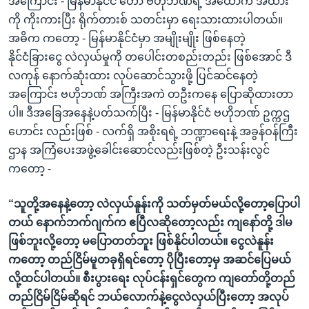
အကြောင်း - မြန်မာနိုင်ငံ တော် ဗဟိုဘဏ်ရဲ့ အထောက် အထား
ကို ကိုးကားပြီး ရိုက်တားစ် သတင်းမှာ ရေးသားထားပါတယ်။
အဓိက ကတော့ - မြန်မာနိုင်ငံမှာ အမျိုးမျိုး ဖြစ်နေတဲ့
နိုင်ငံခြားငွေ လဲလှယ်မှုကို တပေါင်းတစည်းတည်း ဖြစ်အောင် ဒီ
လကုန် နောက်ဆုံးထား လုပ်ဆောင်သွားဖို့ ပြင်ဆင်နေတဲ့
အကြောင်း ဗဟိုဘဏ် အကြီးအကဲ တဦးကနေ ပြောဆိုထားတာ
ပါ။ ဒီအခြေအနေနဲ့ပတ်သက်ပြီး - မြန်မာနိုင်ငံ ဗဟိုဘဏ် ဥက္ကဌ
ဟောင်း လည်းဖြစ် - လက်ရှိ အစိုးရရဲ့ ဘဏ္ဍာရေးနဲ့ အခွန်ဝန်ကြီး
ဌာန အကြံပေးအဖွဲ့ခေါင်းဆောင်လည်းဖြစ်တဲ့ ဦးသန်းလွင်
ကတော့ -
“သူတို့အနေနဲ့တော့ လဲလှယ်နူန်းကို သတ်မှတ်မယ်လို့တော့ပြောပါ
တယ် နောက်ဘက်ဂျက်က ဧပြီလဆိုတော့လည်း ကျနော်တို့ ဒါမ
ဖြစ်ဘူးလို့တော့ မပြောတတ်ဘူး ဖြစ်နိုင်ပါတယ်။ ငွေလဲနူန်း
ကတော့ တည်ငြိမ်မူတခုရှိရင်တော့ ပိုပြီးတော့မှ အဆင်ပြေမယ်
လို့ထင်ပါတယ်။ စီးပွားရေး လုပ်ငန်းရှင်တွေက ကျတော်တို့တည်
တည်ငြိမ်ငြိမ်ဆိုရင် ဘယ်လောက်နဲ့ငွေလဲလှယ်ပြီးတော့ အလုပ်