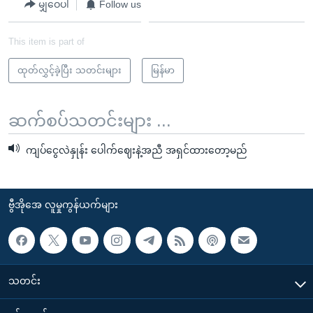
မျှဝေပါ
Follow us
This item is part of
ထုတ်လွှင့်ခဲ့ပြီး သတင်းများ
မြန်မာ
ဆက်စပ်သတင်းများ ...
ကျပ်ငွေလဲနှုန်း ပေါက်ဈေးနဲ့အညီ အရှင်ထားတော့မည်
ဗွီအိုအေ လူမှုကွန်ယက်များ
သတင်း