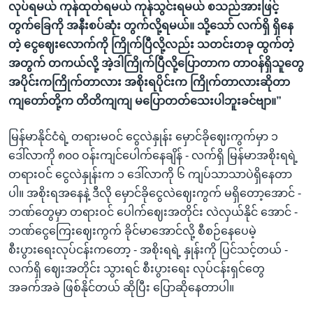
လုပ်ရမယ် ကုန်ထုတ်ရမယ် ကုန်သွင်းရမယ် စသည်အားဖြင့်
တွက်ခြေကို အနီးစပ်ဆုံး တွက်လို့ရမယ်။ သို့သော် လက်ရှိ ရှိနေ
တဲ့ ငွေဈေးလောက်ကို ကြိုက်ပြီလို့လည်း သတင်းတခု ထွက်တဲ့
အတွက် တကယ်လို့ အဲ့ဒါကြိုက်ပြီလို့ပြောတာက တာဝန်ရှိသူတွေ
အပိုင်းကကြိုက်တာလား အစိုးရပိုင်းက ကြိုက်တာလားဆိုတာ
ကျတော်တို့က တိတိကျကျ မပြောတတ်သေးပါဘူးခင်ဗျာ။”
မြန်မာနိုင်ငံရဲ့ တရားမဝင် ငွေလဲနှုန်း မှောင်ခိုဈေးကွက်မှာ ၁
ဒေါ်လာကို ၈၀၀ ဝန်းကျင်ပေါက်နေချိန် - လက်ရှိ မြန်မာအစိုးရရဲ့
တရားဝင် ငွေလဲနှုန်းက ၁ ဒေါ်လာကို ၆ ကျပ်သာသာပဲရှိနေတာ
ပါ။ အစိုးရအနေနဲ့ ဒီလို မှောင်ခိုငွေလဲဈေးကွက် မရှိတော့အောင် -
ဘဏ်တွေမှာ တရားဝင် ပေါက်ဈေးအတိုင်း လဲလှယ်နိုင် အောင် -
ဘဏ်ငွေကြေးဈေးကွက် ခိုင်မာအောင်လို့ စီစဉ်နေပေမဲ့
စီးပွားရေးလုပ်ငန်းကတော့ - အစိုးရရဲ့ နှုန်းကို ပြင်သင့်တယ် -
လက်ရှိ ဈေးအတိုင်း သွားရင် စီးပွားရေး လုပ်ငန်းရှင်တွေ
အခက်အခဲ ဖြစ်နိုင်တယ် ဆိုပြီး ပြောဆိုနေတာပါ။