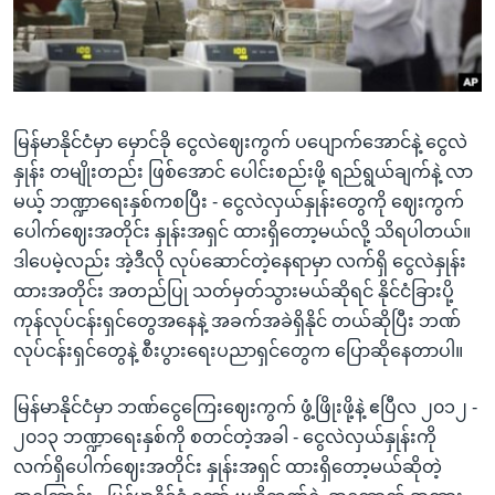
အ
သုတပဒေသာ အင်္ဂလိပ်စာ
ညွန်း
Learning English
စာမျက်နှာ
သို့
ဗွီအိုအေ လူမှုကွန်ယက်များ
ကျော်
မြန်မာနိုင်ငံမှာ မှောင်ခို ငွေလဲဈေးကွက် ပပျောက်အောင်နဲ့ ငွေလဲ
ကြည့်
နှုန်း တမျိုးတည်း ဖြစ်အောင် ပေါင်းစည်းဖို့ ရည်ရွယ်ချက်နဲ့ လာ
ရန်
မယ့် ဘဏ္ဍာရေးနှစ်ကစပြီး - ငွေလဲလှယ်နှုန်းတွေကို ဈေးကွက်
ဘာသာစကားများ
ရှာဖွေ
ပေါက်ဈေးအတိုင်း နှုန်းအရှင် ထားရှိတော့မယ်လို့ သိရပါတယ်။
ရန်
ဒါပေမဲ့လည်း အဲ့ဒီလို လုပ်ဆောင်တဲ့နေရာမှာ လက်ရှိ ငွေလဲနှုန်း
နေရာ
ထားအတိုင်း အတည်ပြု သတ်မှတ်သွားမယ်ဆိုရင် နိုင်ငံခြားပို့
သို့
ကုန်လုပ်ငန်းရှင်တွေအနေနဲ့ အခက်အခဲရှိနိုင် တယ်ဆိုပြီး ဘဏ်
ကျော်
လုပ်ငန်းရှင်တွေနဲ့ စီးပွားရေးပညာရှင်တွေက ပြောဆိုနေတာပါ။
ရန်
မြန်မာနိုင်ငံမှာ ဘဏ်ငွေကြေးဈေးကွက် ဖွံ့ဖြိုးဖို့နဲ့ ဧပြီလ ၂၀၁၂ -
၂၀၁၃ ဘဏ္ဍာရေးနှစ်ကို စတင်တဲ့အခါ - ငွေလဲလှယ်နှုန်းကို
လက်ရှိပေါက်ဈေးအတိုင်း နှုန်းအရှင် ထားရှိတော့မယ်ဆိုတဲ့