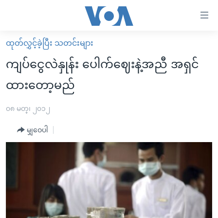
သုံး
ရ
လွယ်ကူ
ထုတ်လွှင့်ခဲ့ပြီး သတင်းများ
မူလစာမျက်နှာ
စေ
ကျပ်ငွေလဲနှုန်း ပေါက်ဈေးနဲ့အညီ အရှင်
မြန်မာ
သည့်
ထားတော့မည်
ကမ္ဘာ့သတင်းများ
Link
ဗွီဒီယို
နိုင်ငံတကာ
၀၈ မတ္၊ ၂၀၁၂
များ
သတင်းလွတ်လပ်ခွင့်
အမေရိကန်
ပင်မ
မျှဝေပါ
ရပ်ဝန်းတခု လမ်းတခု အလွန်
တရုတ်
အကြောင်းအရာ
သို့
အင်္ဂလိပ်စာလေ့လာမယ်
အစ္စရေး-ပါလက်စတိုင်း
ကျော်
အပတ်စဉ်ကဏ္ဍများ
အမေရိကန်သုံးအီဒီယံ
ကြည့်
ရေဒီယိုနှင့်ရုပ်သံ အချက်အလက်များ
မကြေးမုံရဲ့ အင်္ဂလိပ်စာ
ရေဒီယို
ရန်
ပင်မ
ရေဒီယို/တီဗွီအစီအစဉ်
ရုပ်ရှင်ထဲက အင်္ဂလိပ်စာ
တီဗွီ