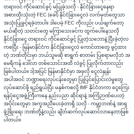
တရားဝင် ကိုင်ဆောင်ခွင့် မပြုခဲ့သလို - နိုင်ငံခြားငွေနေရာ
အစားထိုးသုံးတဲ့ FEC (ခေါ်) နိုင်ငံခြားငွေလဲ လက်မှတ်တွေသာ
အသုံးပြုခွင့်ရခဲ့တာပါ။ ဒါပေမဲ့ FEC ကိုလည်း ပယ်ဖျက်တော့
မယ်ဆိုတဲ့ သတင်းတွေ မကြာသေးခင်က ထွက်ပေါ်နေသလို
နိုင်ငံခြားငွေ တရားဝင် ကိုင်ဆောင်ခွင့် ပြုတဲ့သဘောနဲ့ ပြီးခဲ့တဲ့လ
ကစပြီး - မြန်မာနိုင်ငံက နိုင်ငံခြားငွေလဲ ကောင်တာတွေ ဖွင့်ထား
တဲ့ ဘဏ်တိုင်းမှာ ဘယ်သူမဆို စာရွက် စာတမ်း ပြစရာမလိုဘဲ အ
မေရိကန် ဒေါ်လာ တစ်သောင်းအထိ လဲခွင့် ပြုလိုက်တာလည်း
ဖြစ်ပါတယ်။ ဒါ့အပြင် မြန်မာနိုင်ငံမှာ အခုလို ငွေလဲနှုန်း
အပါအဝင် ဘဏ္ဍာရေးလုပ်ငန်းတွေမှာ ပြုပြင်ပြောင်းလဲမှုတွေ
လုပ်ဆောင်ဖို့ ရည်ရွယ်ပြီး မနှစ်ကစလို့ IMF နိုင်ငံတကာ ငွေကြေး
ရန်ပုံငွေအဖွဲ့ကြီးကနေ နည်းပညာ ဆိုင်ရာနဲ့ အကြံဉာဏ်ပေးတဲ့
အပိုင်းတွေမှာ အကူအညီပေးခဲ့တာရှိ သလို - ကမ္ဘာ့ဘဏ်နဲ့ အာရှ
ဖွံ့ဖြိုးရေး ဘဏ်တို့နဲ့လည်း ချိတ်ဆက်လုပ်ဆောင်လာနေတာဖြစ်
ပါတယ်။