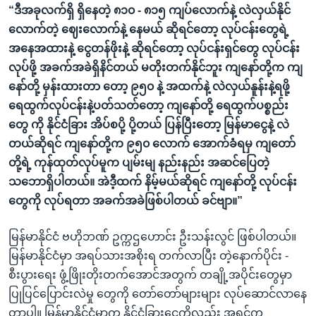
“ဒီအခုလက်ရှိ ရှိနေတဲ့ ၈၁၀ - ၈၁၅ ကျပ်လောက်နဲ့ လဲလှယ်နိုင်
လောက်တဲ့ ဈေးလောက်နဲ့ နေမယ် ဆိုရင်တော့ လုပ်ငန်းတွေရဲ့
အနေအထားနဲ့ ငွေတန်ဖိုးနဲ့ ဆိုရင်တော့ လုပ်ငန်းရှင်တွေ လုပ်ငန်း
လုပ်ဖို့ အခက်အခဲရှိနိင်တယ် မတိုးတက်နိုင်ဘူး ကျနော်တို့က ကျ
နော်တို့ မှန်းထားတာ တော့ ၉၅၀ နဲ့ အထက်နဲ့ လဲလှယ်နူန်းနဲ့ရဖို့
ရေထွက်လုပ်ငန်းနဲ့ပတ်သတ်တော့ ကျနော်တို့ ရေထွက်ပစ္စည်း
တွေ ကို နိုင်ငံခြား အိပ်စပို့ ပို့တယ် ပြန်ပြီးတော့ မြန်မာငွေနဲ့ လဲ
တယ်ဆိုရင် ကျနော်တို့က ၉၅၀ လောက် အောက်ခံရမှ ကျတော်
တို့ရဲ့ ကုန်ထုတ်လုပ်မူက ပျမ်းမျ နည်းနည်း အဆင်ပြေတဲ့
သဘောရှိပါတယ်။ အဲဒီ့ထက် နိမ့်မယ်ဆိုရင် ကျနော်တို့ လုပ်ငန်း
တွေကို လုပ်ရတာ အခက်အခဲဖြစ်ပါတယ် ခင်ဗျာ။”
မြန်မာနိုင်ငံ ဗဟိုဘဏ် ဥက္ကဌဟောင်း ဦးသန်းလွင် ဖြစ်ပါတယ်။
မြန်မာနိုင်ငံမှာ အရပ်သားအစိုးရ တက်လာပြီး တဲ့နောက်ပိုင်း -
စီးပွားရေး ဖွံ့ဖြိုးတိုးတက်အောင်အတွက် တချို့အပိုင်းတွေမှာ
ပြုပြင်ပြောင်းလဲမှု တွေကို တော်တော်များများ လုပ်ဆောင်လာနေ
တာပါ။ မြန်မာနိုင်ငံမှာက နိုင်ငံခြားငွေကိုလည်း အရင်က