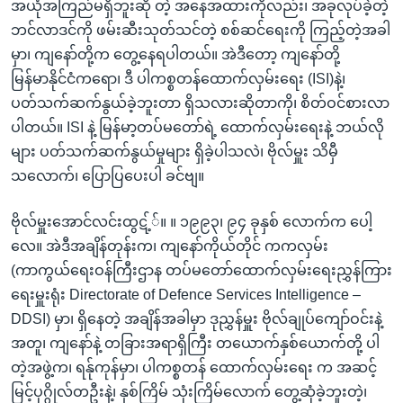
အယုံအကြည်မရှိဘူးဆို တဲ့ အနေအထားကိုလည်း၊ အခုလုပ်ခဲ့တဲ့
ဘင်လာဒင်ကို ဖမ်းဆီးသုတ်သင်တဲ့ စစ်ဆင်ရေးကို ကြည့်တဲ့အခါ
မှာ၊ ကျနော်တို့က တွေ့နေရပါတယ်။ အဲဒီတော့ ကျနော်တို့
မြန်မာနိုင်ငံကရော၊ ဒီ ပါကစ္စတန်ထောက်လှမ်းရေး (ISI)နဲ့၊
ပတ်သက်ဆက်နွယ်ခဲ့ဘူးတာ ရှိသလားဆိုတာကို၊ စိတ်ဝင်စားလာ
ပါတယ်။ ISI နဲ့ မြန်မာ့တပ်မတော်ရဲ့ ထောက်လှမ်းရေးနဲ့ ဘယ်လို
များ ပတ်သက်ဆက်နွယ်မှုများ ရှိခဲ့ပါသလဲ၊ ဗိုလ်မှူး သိမှီ
သလောက်၊ ပြောပြပေးပါ ခင်ဗျ။
ဗိုလ်မှူးအောင်လင်းထွဋ့််။ ။ ၁၉၉၃၊ ၉၄ ခုနှစ် လောက်က ပေါ့
လေ။ အဲဒီအချိန်တုန်းက၊ ကျနော်ကိုယ်တိုင် ကကလှမ်း
(ကာကွယ်ရေးဝန်ကြီးဌာန တပ်မတော်ထောက်လှမ်းရေးညွှန်ကြား
ရေးမှူးရုံး Directorate of Defence Services Intelligence –
DDSI) မှာ၊ ရှိနေတဲ့ အချိန်အခါမှာ ဒုညွှန်မှူး ဗိုလ်ချုပ်ကျော်ဝင်းနဲ့
အတူ၊ ကျနော်နဲ့ တခြားအရာရှိကြီး တယောက်နှစ်ယောက်တို့ ပါ
တဲ့အဖွဲ့က၊ ရန်ုကုန်မှာ၊ ပါကစ္စတန် ထောက်လှမ်းရေး က အဆင့်
မြင့်ပုဂ္ဂိုလ်တဦးနဲ့၊ နှစ်ကြိမ် သုံးကြိမ်လောက် တွေ့ဆုံခဲ့ဘူးတဲ့၊