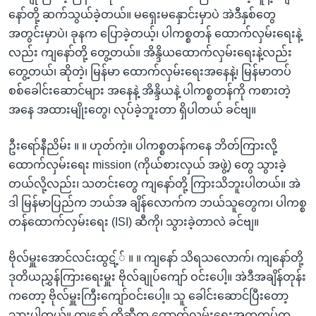
နော်တို့ ဆက်သွယ်ခဲ့တယ်။ မရှေးမနှောင်းမှာပဲ အဲဒီနှစ်တွေ
အတွင်းမှာပဲ၊ ခုနက ပြောခဲ့တယ့်၊ ပါကစ္စတန် ထောက်လှမ်းရေးနဲ့
လည်း ကျနော်တို့ တွေ့တယ်။ အိန္ဒိယထောက်လှမ်းရေးနဲ့လည်း
တွေ့တယ်၊ ဆိုတဲ့၊ မြန်မာ ထောက်လှမ်းရေးအနေနဲ့၊ မြန်မာတပ်
စစ်ခေါင်းဆောင်များ အနေနဲ့ အိန္ဒိယနဲ့ ပါကစ္စတန်ကို ကစားတဲ့
အနေ အထားမျိုးတွေ၊ လုပ်ခဲ့ဘူးတာ ရှိပါတယ် ခင်ဗျ။
ဦးရော်နီညိမ်း ။ ။ ဟုတ်ကဲ့။ ပါကစ္စတန်ကနေ ဘိတ်ကြားလို့
ထောက်လှမ်းရေး mission (ကိုယ်စားလှယ် အဖွဲ့) တွေ သွားခဲ့
တယ်လို့လည်း၊ သတင်းတွေ ကျနော်တို့ ကြားသိဘူးပါတယ်။ အဲ
ဒါ မြန်မာပြည်က ဘယ်အ ချိန်လောက်က ဘယ်သူတွေက၊ ပါကစ္စ
တန်ထောက်လှမ်းရေး (ISI) ဆီကို၊ သွားခဲ့တာလဲ ခင်ဗျ။
ဗိုလ်မှူးအောင်လင်းထွဋ့်် ။ ။ ကျနော် သိရသလောက်၊ ကျနော်တို့
ဒုတိယညွှန်ကြားရေးမှူး ဗိုလ်ချုပ်ကျော် ဝင်းပေါ့။ အဲဒီအချိန်တုန်း
ကတော့ ဗိုလ်မှူးကြီးကျော်ဝင်းပေါ့။ သူ ခေါင်းဆောင်ပြီးတော့
သွားပါတယ်။ ကျနော် တို့ဆီက ထောက်လှမ်းရေးအကူတပ်က