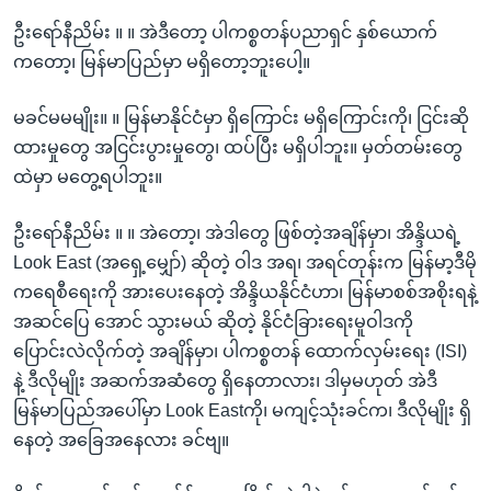
ဦးရော်နီညိမ်း ။ ။ အဲဒီတော့ ပါကစ္စတန်ပညာရှင် နှစ်ယောက်
ကတော့၊ မြန်မာပြည်မှာ မရှိတော့ဘူးပေါ့။
မခင်မမမျိုး။ ။ မြန်မာနိုင်ငံမှာ ရှိကြောင်း မရှိကြောင်းကို၊ ငြင်းဆို
ထားမှုတွေ အငြင်းပွားမှုတွေ၊ ထပ်ပြီး မရှိပါဘူး။ မှတ်တမ်းတွေ
ထဲမှာ မတွေ့ရပါဘူး။
ဦးရော်နီညိမ်း ။ ။ အဲတော့၊ အဲဒါတွေ ဖြစ်တဲ့အချိန်မှာ၊ အိန္ဒိယရဲ့
Look East (အရှေ့မျှော်) ဆိုတဲ့ ဝါဒ အရ၊ အရင်တုန်းက မြန်မာ့ဒီမို
ကရေစီရေးကို အားပေးနေတဲ့ အိန္ဒိယနိုင်ငံဟာ၊ မြန်မာစစ်အစိုးရနဲ့
အဆင်ပြေ အောင် သွားမယ် ဆိုတဲ့ နိုင်ငံခြားရေးမူဝါဒကို
ပြောင်းလဲလိုက်တဲ့ အချိန်မှာ၊ ပါကစ္စတန် ထောက်လှမ်းရေး (ISI)
နဲ့ ဒီလိုမျိုး အဆက်အဆံတွေ ရှိနေတာလား၊ ဒါမှမဟုတ် အဲဒီ
မြန်မာပြည်အပေါ်မှာ Look Eastကို၊ မကျင့်သုံးခင်က၊ ဒီလိုမျိုး ရှိ
နေတဲ့ အခြေအနေလား ခင်ဗျ။