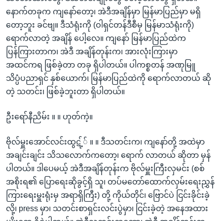
နောက်တခုက ကျနော်တော့၊ အဲဒီအချိန်မှာ မြန်မာပြည်မှာ မရှိ
တော့ဘူး ခင်ဗျ။ ဒီသံရုံးကို (ဝါရှင်တန်ဒီစီမှ မြန်မာသံရုံးကို)
ရောက်လာတဲ့ အချိန် ပေါ့လေ။ ကျနော် မြန်မာပြည်ထဲက
ပြန်ကြားတာက၊ အဲဒီ အချိန်တုန်းက၊ အားလုံးကြားမှာ
အထင်ကရ ဖြစ်ခဲ့တာ တခု ရှိပါတယ်။ ပါကစ္စတန် အဏုမြူ
သိပ္ပံပညာရှင် နှစ်ယောက်၊ မြန်မာပြည်ထဲကို ရောက်လာတယ် ဆို
တဲ့ သတင်း၊ ဖြစ်ခဲ့ဘူးတာ ရှိပါတယ်။
ဦးရော်နီညိမ်း ။ ။ ဟုတ်ကဲ့။
ဗိုလ်မှူးအောင်လင်းထွဋ့်် ။ ။ ဒီသတင်းက၊ ကျနော်တို့ အထဲမှာ
အချင်းချင်း သိသလောက်ကတော့၊ ရောက် လာတယ် ဆိုတာ မှန်
ပါတယ်။ ဒါပေမယ့် အဲဒီအချိန်တုန်းက ဗိုလ်မှူးကြီးလှမင်း (စစ်
အစိုးရ၏ ပြောရေးဆိုခွင့်ရှိ သူ၊ တပ်မတော်ထောက်လှမ်းရေးညွှန်
ကြားရေးမှူးရုံးမှ အရာရှိကြီး) တို့ ကိုယ်တိုင်၊ ဗြောင်ပဲ ငြင်းခိုင်းခဲ့
လို့၊ press မှာ၊ သတင်းစာရှင်းလင်းပွဲမှာ၊ ငြင်းခဲ့တဲ့ အနေအထား