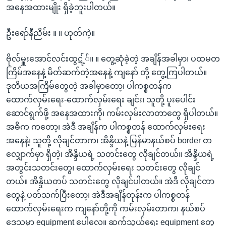
အနေအထားမျိုး ရှိခဲ့ဘူးပါတယ်။
ဦးရော်နီညိမ်း ။ ။ ဟုတ်ကဲ့။
ဗိုလ်မှူးအောင်လင်းထွဋ့််။ ။ တွေ့ဆုံခဲ့တဲ့ အချိန်အခါမှာ၊ ပထမတ
ကြိမ်အနေနဲ့ မိတ်ဆက်တဲ့အနေနဲ့ ကျနော် တို့ တွေ့ကြပါတယ်။
ဒုတိယအကြိမ်တွေတဲ့ အခါမှာတော့၊ ပါကစ္စတန်က
ထောက်လှမ်းရေး-ထောက်လှမ်းရေး ချင်း၊ သူတို့ ပူးပေါင်း
ဆောင်ရွက်ဖို့ အနေအထားကို၊ ကမ်းလှမ်းလာတာတွေ ရှိပါတယ်။
အဓိက ကတော့၊ အဲဒီ အချိန်က ပါကစ္စတန် ထောက်လှမ်းရေး
အနေနဲ့၊ သူတို့ လိုချင်တာက၊ အိန္ဒိယနဲ့ မြန်မာနယ်စပ် border တ
လျှောက်မှာ ရှိတဲ့၊ အိန္ဒိယရဲ့ သတင်းတွေ လိုချင်တယ်။ အိန္ဒိယရဲ့
အတွင်းသတင်းတွေ၊ ထောက်လှမ်းရေး သတင်းတွေ လိုချင်
တယ်။ အိန္ဒိယတပ် သတင်းတွေ လိုချင်ပါတယ်။ အဲဒီ လိုချင်တာ
တွေနဲ့ ပတ်သက်ပြီးတော့၊ အဲဒီအချိန်တုန်းက ပါကစ္စတန်
ထောက်လှမ်းရေးက ကျနော်တို့ကို ကမ်းလှမ်းတာက၊ နယ်စပ်
ဒေသမှာ equipment ပေါ့လေ။ ဆက်သွယ်ရေး equipment တွေ