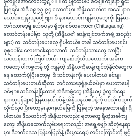
ဗိုလ်မှူးအောင်လင်းထွဋ့်် ။ ။ တပြိုင်ထဲပါပဲ ခင်ဗျ။ ကျနော် ရှင်း
ပြရရင်၊ အဲဒီ ၁၉၉၃-၉၄ လောက်မှာ၊ အိန္ဒိယဘက်က အခေါ် နာဂ
သောင်းကျန်းသူပေါ့ ဗျာ။ ဒီ နာဂသောင်းကျန်းသူတွေကို၊ မြန်မာ-
ဘင်္ဂလားဒေ့ရှ် နယ်စပ်မှာ ရှိတဲ့၊ စစ်တကောင်း (Chittagaung)
တောင်တန်းပေါ်မှာ၊ သူတို့ (အိန္ဒိယ၏ ဆန့်ကျင်ဘက်အဖွဲ့ အစည်း
များ) က၊ သင်တန်းပေးလေ့ ရှိပါတယ်။ တခါ သင်တန်းပေးရင်၊
စုစုပေါင်း လေးရာငါးရာလောက်၊ သင်တန်းသားတွေ လာပြီး
သင်တန်းတက် ကြပါတယ်။ ကျနော်တို့သိသလောက်၊ အဓိက
ကတော့ ပါကစ္စတန် တို့ ကျန်တဲ့ အိန္ဒိယကိုဆန့်ကျင်တဲ့နိုင်ငံတွေက
နေ ထောက်ပံ့ပြီးတော့မှ၊ ဒီ သင်တန်းကို၊ ပေးပါတယ် ခင်ဗျ။
သင်တန်းပေးတယ်ဆိုတာ၊ ဘင်္ဂလားဒေ့ရှ်နယ်စပ်မှာ ပေးတာပေါ့
ခင်ဗျာ။ သင်တန်းပြီးတာနဲ့ အဲဒီအဖွဲ့တွေ (အိန္ဒိယမှ ခွဲထွက်ရေး
နာဂသူပုန်များ) မြန်မာနယ်စပ်နဲ့ အိန္ဒိယနယ်စပ်နဲ့ကို ဝင်လိုက်ထွက်
လိုက်လုပ်ပြီးတော့မှ၊ နာဂနယ်မြေကို ပြန်ရတဲ့ အနေအထားမျိုး ရှိ
ပါတယ်။ ဒီသတင်းကို အိန္ဒိယကလည်း ရတာတွေ ရှိတဲ့အခါကျ
တော့၊ အိန္ဒိယထောက်လှမ်းရေးကလည်း အရှေ့မျှော် ဆိုတဲ့နေရာ
မှာ၊ ဒီဘက်ဒေသ မြန်မာပြည်နဲ့ (စီးပွားရေး) လမ်းကြောင်းကို ဖွင့်