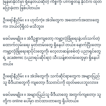
မြန်မာနိုင်ငံမှာ ရှိနေတယ်ဆိုတဲ့ ကိစ္စကို၊ ပါကစ္စတန် နိုင်ငံက ထုတ်
ပြောခဲ့တာ ဖြစ်ပါတယ်။
ဦးရော်နီညိမ်း ။ ။ ဟုတ်ကဲ့။ အဲဒါတွေက အထောက်အထားတွေ
က၊ ဘယ်လိုရှိလဲ မသိဘူး။
မခင်မမမျိုး။ ။ အဲဒီဥစ္စာကျတော့ ကမ္ဘာ့လုံခြုံရေးနဲ့ပတ်သက်တဲ့
ထောက်လှမ်းရေး မှတ်တမ်းတွေ ရှိနေပါ တယ်။ နောက်ပြီးတော့၊
ကမ္ဘာ့လုံခြုံရေးရာပိုင်းတွေကို၊ လေ့လာဆန်းစစ်တဲ့ ပညာရှင်တွေ
ရဲ့ academic (ပညာရပ်ဆိုင်ရာ) သီးသန့်စာတမ်းတွေမှာ ရှိနေပါ
တယ်။
ဦးရော်နီညိမ်း ။ ။ အဲဒါတွေကို၊ သက်ဆိုင်ရာတွေက အများပြည်
သူ မီဒီယာတွေကို ကျတော့၊ ဒီသတင်းကို ထုတ်မပေးဘူးလား။
မခင်မမမျိုး။ ။ အများပြည်သူ မီဒီယာတွေ အတွက်ကျတော့၊ သူ
တို့က online ပေါ်မှာ တင်ထားတာတွေ ရှိပါတယ်။