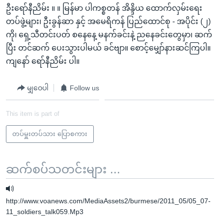
ဦးရော်နီညိမ်း ။ ။ မြန်မာ ပါကစ္စတန် အိန္ဒိယ ထောက်လှမ်းရေး
တပ်ဖွဲ့များ၊ ဦးခွန်ဆာ နှင့် အမေရိကန် ပြည်ထောင်စု - အပိုင်း (၂)
ကို၊ ရှေ့သီတင်းပတ် စနေနေ့ မနက်ခင်းနဲ့ ညနေခင်းတွေမှာ၊ ဆက်
ပြီး တင်ဆက် ပေးသွားပါမယ် ခင်ဗျာ။ စောင့်မျှော်နားဆင်ကြပါ။
ကျနော် ရော်နီညိမ်း ပါ။
မျှဝေပါ
Follow us
This item is part of
တပ်မှူးတပ်သား ပြောစကား
ဆက်စပ်သတင်းများ ...
http://www.voanews.com/MediaAssets2/burmese/2011_05/05_07-
11_soldiers_talk059.Mp3