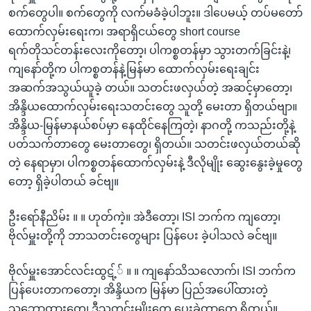
စက်တွေပါ။ စက်တွေကို လက်မခံခဲ့ပါဘူး။ ဒါပေမယ့် တပ်မတော်
ထောက်လှမ်းရေးက၊ အရာရှိငယ်တွေ short course
ရက်တိုသင်တန်းလေးကိုတော့၊ ပါကစ္စတန်မှာ သွားတက်ခြင်းနဲ့၊
ကျနော်တို့က ပါကစ္စတန်နဲ့မြန်မာ ထောက်လှမ်းရေးချင်း
အဆက်အသွယ်ယူခဲ့ တယ်။ သတင်းဖလှယ်တဲ့ အဆင့်မှာတော့၊
အိန္ဒိယထောက်လှမ်းရေးသတင်းတွေ သူတို့ မေးတာ ရှိတယ်ဗျာ။
အိန္ဒိယ-မြန်မာနယ်စပ်မှာ နေထိုင်နေကြတဲ့၊ နာဂတို့ ကသည်းတို့နဲ့
ပတ်သက်တာတွေ မေးတာတွေ၊ ရှိတယ်။ သတင်းဖလှယ်တယ်ဆို
တဲ့ နေရာမှာ၊ ပါကစ္စတန်ထောက်လှမ်းနဲ့ ဒီလိုမျိုး ဆွေးနွေးခဲ့မှုတွေ
တော့ ရှိခဲ့ပါတယ် ခင်ဗျ။
ဦးရော်နီညိမ်း ။ ။ ဟုတ်ကဲ့။ အဲဒီတော့၊ ISI ဘက်က ကျတော့၊
ဗိုလ်မှူးတို့ကို ဘာသတင်းတွေများ ပြန်ပေး ခဲ့ပါသလဲ ခင်ဗျ။
ဗိုလ်မှူးအောင်လင်းထွဋ့်် ။ ။ ကျနော်သိသလောက်၊ ISI ဘက်က
ပြန်ပေးတာကတော့၊ အိန္ဒိယက မြန်မာ ပြည်အပေါ်ထားတဲ့
သဘောထားတွေ၊ ဒီသတင်းမျိုးတွေ ပေးခဲ့တာတွေ ရှိတယ်။