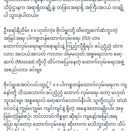
သိပ္ပံဌာနက အရာရှိတချို့နဲ့၊ တခြားအရာရှိ အကြီးအငယ် တချို့
ပါ သွားခဲ့ပါတယ်။
ဦးရော်နီညိမ်း ။ ။ ဟုတ်ကဲ့။ ဗိုလ်မှူးတို့ ထိတွေ့ဆက်ဆံဘူးတဲ့
အမြင်အရ၊ ပါကစ္စတန်ထောက်လှမ်းရေး (ISI) ဟာ၊
ထောက်လှမ်းရေးမျက်စေ့ချင်းနဲ့ ကြည့်လို့ရှိရင်၊ ခပ်ညံ့ညံ့ ထဲက
လား၊ အလယ်အလတ် ကလား၊ ဒါမှမဟုတ် အစ္စရေးလ်က မော့
ဆက် (Mossad) တို့လို ထိပ်ကပြေးနေတဲ့ ထောက်လှမ်းရေးအဖွဲ့
အစည်းလား ခင်ဗျ။
ဗိုလ်မှူးအောင်လင်းထွဋ့်် ။ ။ ပါကစ္စတန်ထောက်လှမ်းရေးက ကျ
နော်တို့ သိသလောက်၊ ခပ်ညံ့ညံ့ ထောက် လှမ်းရေး တော့ မဟုတ်
ဘူးခင်ဗျ။ အစ္စရေးလ် မော့ဆက်လောက်နီးပါး သူတို့လည်း ထဲထဲ
ဝင်ဝင်နဲ့ ကျွမ်းကျွမ်း ကျင်ကျင်နဲ့ ရှိတဲ့ အနေအထားမျိုးပါ။ အခု
ဖြစ်တဲ့ဖြစ်စဉ်၊ ဘင်လာဒင်ကိစ္စမှာ ဆိုရင်၊ ကျနော့်အမြင်အရ
ပြော ရင်တော့၊ ထောက်လှမ်းရေး ဆိုတာက၊ မသိဘူးဆိုတာ သိပ်