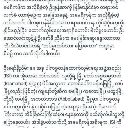
အ
သုတပဒေသာ အင်္ဂလိပ်စာ
မေရိကန်က အလိုရှိခဲ့တဲ့ ဦးခွန်ဆာကို မြန်မာနိုင်ငံမှာ တရားဝင်
ညွန်း
Learning English
လက်ခံ ထားခဲ့စဉ်က အခြေအနေနဲ့၊ အမေရိကန်က အလိုရှိခဲ့တဲ့
စာမျက်နှာ
ဘင်လာဒင်၊ ပါကစ္စတန်နိုင်ငံထဲမှာ တရားမဝင် နေ ထိုင်ခဲ့ပုံတွေကို၊
သို့
ဗွီအိုအေ လူမှုကွန်ယက်များ
နှိုင်းယှဉ်ပြီး၊ ထောက်လှမ်းရေးအရာရှိဟောင်း ဗိုလ်မှူးဟောင်း ဦး
ကျော်
အောင်လင်းထွဋ်နဲ့ ဦးရော်နီ ညိမ်းက မေးမြန်းဆွေးနွေးထားတာ
ကြည့်
ကို၊ ဒီသီတင်းပတ်ရဲ့ “တပ်မှူးတပ်သား ပြောစကား” ကဏ္ဍမှာ
ရန်
ဘာသာစကားများ
စီစဉ် တင ဆက်လိုက်ပါတယ်။
ရှာဖွေ
ရန်
ဦးရော်နီညိမ်း ။ ။ အခု ပါကစ္စတန်ထောက်လှမ်းရေးအဖွဲ့အစည်း
နေရာ
(ISI) က၊ အိုဆာမာ ဘင်လာဒင်၊ သူတို့ရဲ့ မြို့တော် အစ္စလမ္မဘတ်
သို့
(Islamabad) နဲ့ (၃၅) မိုင်အကွာက၊ တောင်ပေါ်အပန်းဖြေမြို့ တပ်
ကျော်
မြို့လည်း ဖြစ်တဲ့၊ ကျနော်တို့ဆီက မေမြို့၊ ကလောမြို့၊ ဗထူးမြို့
ရန်
တို့လို တပ်မြို့ အဘတ်ဒဘဒ် (Abbottabad) မြို့မှာ၊ ပါကစ္စတန်
စစ်တက္ကသိုလ် နဲ့ (၁)မိုင် မပြည့်တဲ့နေရာမှာ ရှိနေတဲ့၊ ဒီလောက်
ကြီးမားတဲ့ အိမ်ခြံဝင်းကြီးထဲမှာ၊ နေနေတာကို မသိလိုက်ပါဘူးလို့
ပြောနေတယ်။ အဲဒါနဲ့ပတ်သက်လို့ အမေရိကန်အစိုးရက၊ ISI ကို