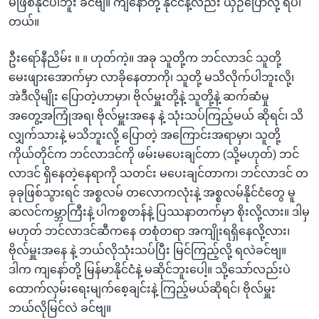
မဖြစ်နိုင်ပါဘူး ခင်ဗျ။ ကျနော်တို့ နိုင်ငံနဲ့လည်း ယှဉ်ပြောလို့ ရပါ
တယ်။
ဦးရော်နီညိမ်း ။ ။ ဟုတ်ကဲ့။ အခု သူတို့က ဘင်လာဒင် သူတို့
မေးဖျားအောက်မှာ လာခိုနေတာကို၊ သူတို့ မသိလိုက်ပါဘူးလို့၊
အဲဒီလိုမျိုး ပြောတဲ့ဟာမှာ၊ ဗိုလ်မှူးတို့နဲ့ သူတို့နဲ့ ဆက်ဆံမှု
အတွေ့အကြုံအရ၊ ဗိုလ်မှူးအနေ နဲ့ သုံးသပ်ကြည့်မယ် ဆိုရင်၊ သိ
လျှက်သားနဲ့ မသိဘူးလို့ ပြောတဲ့ အကြောင်းအရာမှာ၊ သူတို့
ကိုယ်တိုင်က ဘင်လာဒင်ကို ဖမ်းမပေးချင်တာ (သို့မဟုတ်) ဘင်
လာဒင် ရှိနေတဲ့နေရာကို သတင်း မပေးချင်တာက၊ ဘင်လာဒင် တ
ခုခုဖြစ်သွားရင် အစ္စလမ် တလောကလုံးနဲ့ အစ္စလမ်နိုင်ငံတွေ မူ
ဆလင်ကမ္ဘာကြီးနဲ့ ပါကစ္စတန်နဲ့ ပြဿနာတက်မှာ စိုးလို့လား။ ဒါမှ
မဟုတ် ဘင်လာဒင်ဆီကနေ တစုံတရာ အကျိုးရရှိနေလို့လား၊
ဗိုလ်မှူးအနေ နဲ့ ဘယ်လိုသုံးသပ်ပြီး မြင်ကြည့်လို့ ရလဲခင်ဗျ။
ဒါက ကျနော်တို့ မြန်မာနိုင်ငံနဲ့ မဆိုင်ဘူးပေါ့။ သို့သော်လည်းပဲ
ထောက်လှမ်းရေးမျက်စေ့ချင်းနဲ့ ကြည့်မယ်ဆိုရင်၊ ဗိုလ်မှူး
ဘယ်လိုမြင်လဲ ခင်ဗျ။