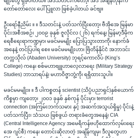
မျိုးတွေ ရှိခဲ့ပါတယ်။ အဲဒီသတင်းကတော့၊ အဲဒီ အချိန်တုန်းက
တော်တော်လေး ပေါ်ပြူလာ ဖြစ်ခဲ့ပါတယ် ခင်ဗျ။
ဦးရော်နီညိမ်း ။ ။ ဒီသတင်းနဲ့ ပတ်သက်ပြီးတော့၊ ဗီအိုအေ မြန်မာ
ပိုင်းအစီအစဉ်၊ ၂၀၀၉ ခုနှစ် ဇူလိုင်လ (၂၆) ရက်နေ့၊ မြန်မာ့ဒီမိုက
ရေစီရေးရာကဏ္ဍမှာ၊ မခင်မမမျိုး ပြောပြသွားတာကို၊ နောက်ခံ
အနေနဲ့ တင်ပြပါရ စေ။ မခင်မမမျိုးဟာ၊ ဗြိတိန်နိုင်ငံ အဘာဒင်း
တက္ကသိုလ် (Abaden University) ဘုရင့်ကောလိပ် (King’s
College) ကနေ၊ စစ်မဟာဗျူဟာလေ့လာရေး (Military Strategy
Studies) ဘာသာရပ်နဲ့၊ မဟာဝိဇ္ဖာဘွဲ့ကို၊ ရရှိထားသူပါ။
မခင်မမမျိုး။ ။ ဒီ ပါကစ္စတန် scientist (သိပ္ပံပညာရှင်)နှစ်ယောက်
ကိစ္စမှာ ကျတော့၊ ၂၀၀၁ ခုနှစ် နှစ်ကုန် ပိုင်းမှာ၊ terrorist
connection (အကြမ်းဘက်သမား နှင့် အဆက်အသွယ်ရှိမှု) ပိုင်းနဲ့
ပတ်သက်ပြီး၊ သံသယ ဖြစ်ဖွယ် တရားခံတွေအနေနဲ့၊ CIA
(Central Intelligence Agency အမေရိကန်ဗဟိုထောက်လှမ်းရေး
အေ ဂျင်စီ) ကနေ၊ တောင်းဆိုလာတဲ့ အချိန်ကျမှ၊ ဒီလူတွေဟာ