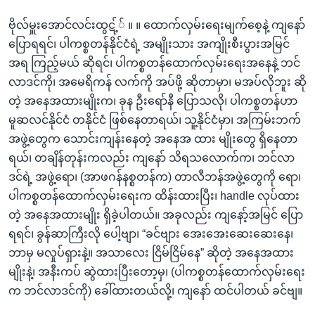
ဗိုလ်မှူးအောင်လင်းထွဋ့်် ။ ။ ထောက်လှမ်းရေးမျက်စေ့နဲ့ ကျနော်
ပြောရရင်၊ ပါကစ္စတန်နိုင်ငံရဲ့ အမျိုးသား အကျိုးစီးပွားအမြင်
အရ ကြည့်မယ် ဆိုရင်၊ ပါကစ္စတန်ထောက်လှမ်းရေးအနေနဲ့ ဘင်
လာဒင်ကို၊ အမေရိကန် လက်ကို အပ်ဖို့ ဆိုတာမှာ၊ မအပ်လိုဘူး ဆို
တဲ့ အနေအထားမျိုးက၊ ခုန ဦးရော်နီ ပြောသလို၊ ပါကစ္စတန်ဟာ
မူဆလင်နိုင်ငံ တနိုင်ငံ ဖြစ်နေတာရယ်၊ သူ့နိုင်ငံမှာ၊ အကြမ်းဘက်
အဖွဲ့တွေက သောင်းကျန်းနေတဲ့ အနေအ ထား မျိုးတွေ ရှိနေတာ
ရယ်၊ တချိန်တုန်းကလည်း ကျနော် သိရသလောက်က၊ ဘင်လာ
ဒင်ရဲ့ အဖွဲ့ရော၊ (အာဖဂန်နစ္စတန်က) တာလီဘန်အဖွဲ့တွေကို ရော၊
ပါကစ္စတန်ထောက်လှမ်းရေးက ထိန်းထားပြီး၊ handle လုပ်ထား
တဲ့ အနေအထားမျိုး ရှိခဲ့ပါတယ်။ အခုလည်း ကျနော့်အမြင် ပြော
ရရင်၊ ခွန်ဆာကြီးလို ပေါ့ဗျာ၊ “ခင်ဗျား အေးအေးဆေးဆေးနေ၊
ဘာမှ မလှုပ်ရှားနဲ့။ အသာလေး ငြိမ်ငြိမ်နေ” ဆိုတဲ့ အနေအထား
မျိုးနဲ့၊ အနီးကပ် ဆွဲထားပြီးတော့မှ၊ (ပါကစ္စတန်ထောက်လှမ်းရေး
က ဘင်လာဒင်ကို) ခေါ်ထားတယ်လို့၊ ကျနော် ထင်ပါတယ် ခင်ဗျ။