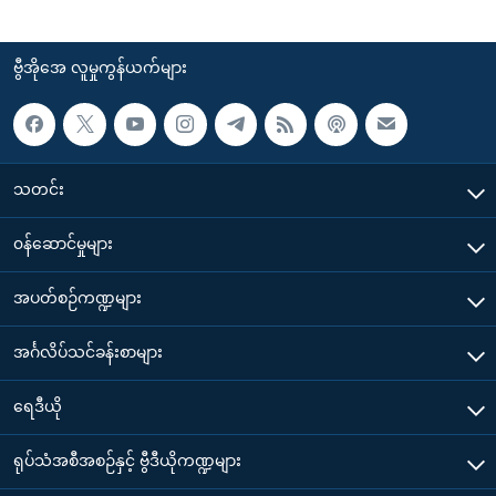
ဗွီအိုအေ လူမှုကွန်ယက်များ
သတင်း
၀န်ဆောင်မှုများ
အပတ်စဉ်ကဏ္ဍများ
အင်္ဂလိပ်သင်ခန်းစာများ
ရေဒီယို
ရုပ်သံအစီအစဉ်နှင့် ဗွီဒီယိုကဏ္ဍများ