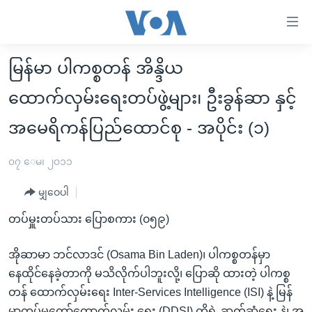
သုံး
ရ
လွယ်ကူ
မြန်မာ ပါကစ္စတန် အိန္ဒိယ
မူလစာမျက်နှာ
စေ
ထောက်လှမ်းရေးတပ်ဖွဲ့များ၊ ဦးခွန်ဆာ နှင့်
မြန်မာ
သည့်
ကမ္ဘာ့သတင်းများ
အမေရိကန်ပြည်ထောင်စု - အပိုင်း (၁)
Link
ဗွီဒီယို
နိုင်ငံတကာ
များ
၀၇ ေမ၊ ၂၀၁၁
သတင်းလွတ်လပ်ခွင့်
အမေရိကန်
ပင်မ
မျှဝေပါ
ရပ်ဝန်းတခု လမ်းတခု အလွန်
တရုတ်
အကြောင်းအရာ
တပ်မှူးတပ်သား ပြောစကား (၀၅၉)
သို့
အင်္ဂလိပ်စာလေ့လာမယ်
အစ္စရေး-ပါလက်စတိုင်း
ကျော်
အပတ်စဉ်ကဏ္ဍများ
အမေရိကန်သုံးအီဒီယံ
အိုဆာမာ ဘင်လာဒင် (Osama Bin Laden)၊ ပါကစ္စတန်မှာ
ကြည့်
နေထိုင်နေခဲ့တာကို မသိလိုက်ပါဘူးလို့၊ ပြောဆို ထားတဲ့ ပါကစ္စ
ရေဒီယိုနှင့်ရုပ်သံ အချက်အလက်များ
မကြေးမုံရဲ့ အင်္ဂလိပ်စာ
ရေဒီယို
ရန်
တန် ထောက်လှမ်းရေး Inter-Services Intelligence (ISI) နဲ့ မြန်
ပင်မ
ရေဒီယို/တီဗွီအစီအစဉ်
ရုပ်ရှင်ထဲက အင်္ဂလိပ်စာ
တီဗွီ
မာ့တပ်မတော်ထောက်လှမ်း ရေး (DDSI) တို့ရဲ့ ဆက်ဆံရေး နဲ့၊ အ