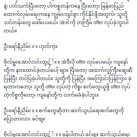
နဲ့၊ ပတ်သက်ပြီးတော့ ပါကစ္စတန်ကနေ ပြီးတော့၊ မြန်မာပြည်
ထောက်လှမ်းရေးကနေ ကျွမ်းကျင်စွာ ကိုင်နိုင်ဖို့အတွက်၊ သူတို့
သင်တန်းတွေ ခေါ်ပေးမယ်၊ အဲဒါ ကို တကြိမ် offer လုပ်ခဲ့ဘူးပါ
တယ်။
ဦးရော်နီညိမ်း ။ ။ ဟုတ်ကဲ့။
ဗိုလ်မှူးအောင်လင်းထွဋ့််။ ။ အဲဒီလို offer လုပ်ပေမယ့်၊ ကျနော်
တို့က နားထောင်ခဲ့တယ်ပေါ့ ဗျာ။ ပြီးတော့ အထက်လူကြီးဆွေဆီ
ပြန်ပြီး တင်ပြခဲ့ပါတယ်။ သူတို့ကို ပြန်ပြီး အကြောင်းပြန်ကြား ခဲ့
ရတာကတော့၊ သူတို့ offer လုပ်တဲ့ ကိစ္စ၊ စက်တွေယူဖို့ offer လုပ်
တဲ့ကိစ္စကိုတော့၊ ကျနော်တို့က လက်မခံခဲ့ပါဘူး။
ဦးရော်နီညိမ်း ။ ။ စက်တွေဆိုတာ ဆက်သွယ်ရေးစက်တွေကို
ပြောတာလား ခင်ဗျ။
ဗိုလ်မှူးအောင်လင်းထွဋ့်် ။ ။ မှန်ပါတယ် ခင်ဗျ။ ဆက်သွယ်ရေး