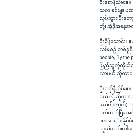
ဦးရော်နီညိမ်း။ 
သလဲ ခင်ဗျ။ ပထမ
လုပ်သွားပြီးတော့
တို့၊ အဲ့ဒီ့အနေ
ဦးစိန်သောင်း။ ။ သ
လမ်းစဉ် တစ်ခုရှ
people, By the 
ပြည်သူကိုကိုယ်စာ
လာမယ် ဆိုတာတော
ဦးရော်နီညိမ်း။ ။
မယ် လို့ ဆိုတဲ့အ
ဖယ်(န်)ဘာ့(ဂ်)က 
ပတ်သက်ပြီး အရိပ
treason ပဲ။ နိုင
သူသိတယ်။ ဒါပေမ