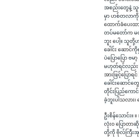
အစည်းတွေနဲ့ သူတ
မှာ ဟစ်တလာကို
ထောက်ခံပေးထားတ
တပ်မတော်က မလို
ဘူး ပေါ့။ သူတို
ခေါင်း ဆောင်ကိုရ
ပဲပြောပြော ဗမာ
မဟုတ်ရင်လည်း ပါ
အားဖြင့်ပြောရင် 
ခေါင်းဆောင်တွေန
တိုင်းပြည်ကောင်းအ
ခဲ့ဘူးပါသလား၊ 
ဦးစိန်သောင်း။ ။
လုံး၀ ပြောတာဆိ
တို့ကို ဗိုလ်ကြီး