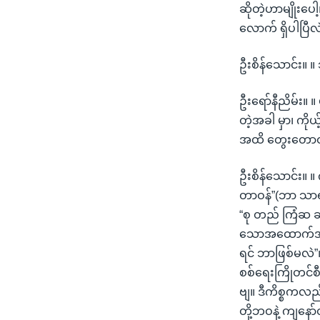
ဆိုတဲ့ဟာမျိုးပေ
လောက် ရှိပါပြီလ
ဦးစိန်သောင်း။ 
ဦးရော်နီညိမ်း။ 
တဲ့အခါ မှာ၊ ကို
အထိ တွေးတောထ
ဦးစိန်သောင်း။ ။
တာဝန်”(ဘာ သာရပ်
“စု တည် ကြံဆ ဆုံ
သောအထောက်အကူ)နဲ့
ရင် ဘာဖြစ်မလဲ”၊
စစ်ရေးကြိုတင်စီ
ဗျ။ ဒီကိစ္စကလည်
တို့ဘဝနဲ့ ကျနော