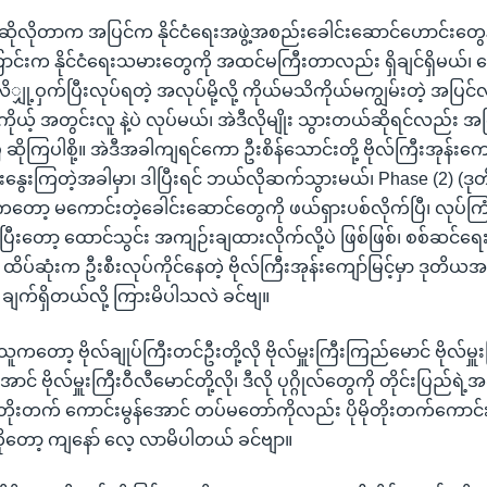
 ။ ဆိုလိုတာက အပြင်က နိုင်ငံရေးအဖွဲ့အစည်းခေါင်းဆောင်ဟောင်းတွေ
်းက နိုင်ငံရေးသမားတွေကို အထင်မကြီးတာလည်း ရှိချင်ရှိမယ်၊
ု့ဝှက်ပြီးလုပ်ရတဲ့ အလုပ်မို့လို့ ကိုယ်မသိကိုယ်မကျွမ်းတဲ့ အပြင်လူ
ကိုယ့် အတွင်းလူ နဲ့ပဲ လုပ်မယ်၊ အဲဒီလိုမျိုး သွားတယ်ဆိုရင်လည်း
 ဆိုကြပါစို့။ အဲဒီအခါကျရင်ကော ဦးစိန်သောင်းတို့ ဗိုလ်ကြီးအုန်းကျော
နွေးကြတဲ့အခါမှာ၊ ဒါပြီးရင် ဘယ်လိုဆက်သွားမယ်၊ Phase (2) (ဒု
ကတော့ မကောင်းတဲ့ခေါင်းဆောင်တွေကို ဖယ်ရှားပစ်လိုက်ပြီ၊ လုပ်ကြံလ
ီးပြီးတော့ ထောင်သွင်း အကျဉ်းချထားလိုက်လို့ပဲ ဖြစ်ဖြစ်၊ စစ်ဆင်ရေ
၊ ထိပ်ဆုံးက ဦးစီးလုပ်ကိုင်နေတဲ့ ဗိုလ်ကြီးအုန်းကျော်မြင့်မှာ ဒုတိ
် ချက်ရှိတယ်လို့ ကြားမိပါသလဲ ခင်ဗျ။
သူကတော့ ဗိုလ်ချုပ်ကြီးတင်ဦးတို့လို ဗိုလ်မှူးကြီးကြည်မောင် ဗိုလ်မှ
း အောင် ဗိုလ်မှူးကြီးဝီလီမောင်တို့လို၊ ဒီလို ပုဂ္ဂိုလ်တွေကို တိုင်းပြည
ိုတိုးတက် ကောင်းမွန်အောင် တပ်မတော်ကိုလည်း ပိုမိုတိုးတက်ကောင်း
တာကိုတော့ ကျနော် လေ့ လာမိပါတယ် ခင်ဗျာ။