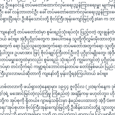
ဌ ဦးနေဝင်းနဲ့ တပ်မတော်ထောက်လှမ်းရေးညွှန်ကြားရေးမှူး မျက်မှန
်ဦး ခေါ် လန်ဘားတင်ဦး ခေါ် တပ်မတော်ထောက်လှမ်းရေးညွှန်ကြားရေးမှ
ယ်ရှားပြီးရင်၊ ဦးစိန်သောင်းတို့ ဗိုလ်ကြီးအုန်းကျော်မြင့်တို့ plan က 
ကျနော်တို့ တပ်မတော်ထဲမှာ စွမ်းရည်သုံးရပ်လုံး ပြည့်ဝတဲ့ ထူးချွန်တဲ့ပ
တယ် ခင်ဗျ။ အဲ့ဒီ့ပုဂ္ဂိုလ်တွေက အပေါ်ကနေ သူတို့ကိုလွှမ်းမိုးထားတဲ
ပြည်အတွက် ရော ပြည်သူတွေအတွက်ရော တပ်မတော်အတွက်ရော သူတို့လ
မရှိပါဘူး။ ဥပမာအား ဖြင့် ဗိုလ်ချုပ်ကြီးတင်ဦးလို ပုဂ္ဂိုလ်မျိုးတွေ၊ အဲ
င်းမှူးတပ်မမှူးတွေထဲမှာလည်း စွမ်းရည် သုံးရပ်ကို ကျွမ်းကျင်တဲ့ ပုဂ္ဂိုလ
ကို တပ်မှာ တင်လိုက်ရင် ကမ္ဘာ့ရင်ဘောင်တန်းတပ်မ တော်ဖြစ်မယ်၊ ပြ
းပွားလာမယ်ဆိုတာကို ကျနော်တို့ မှန်းလို့ရခဲ့ကြပါတယ် ခင်ဗျ။
။ ဟစ်တလာကို ဖယ်ရှားတဲ့နေရာမှာ၊ ၁၉၄၄ ဇူလိုင်လ (၂၀)ရက်နေ့က ဒုဗိ
ဂ်)ရဲ့ မအောင်မြင်တဲ့လုပ်ကြံမှု ကြံစည်တဲ့ အချိန်ကမှ မဟုတ်ဘူး၊ ဟိ
က အုပ်စုကို ရှိတယ်။ ဂျာမန်သမိုင်းမှာ နံမည်ပေးထားတဲ့ အဲ့ဒီ့ Ge
ေး”အုပ်စုဟာ၊ ဗိုလ်ကြီးအုန်းကျော်မြင့်တို့ ဦးစိန်သောင်းတို့နဲ့ သွာ
တင်ဘို့ ရှာတဲ့အခါမှာ၊ သူတို့ က တပ်ထဲကပဲ ရှာတယ်။ ပြင်ပမှာရှိတဲ့ န