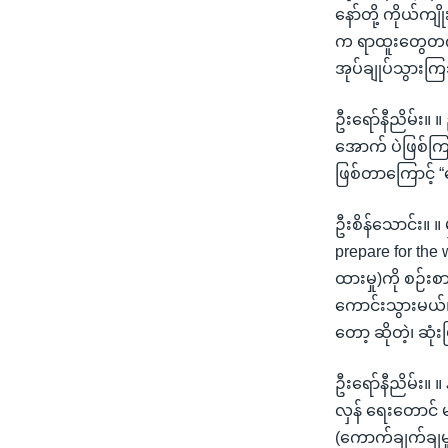
နော်တို့ ကိုယ်က
က ရာထူးတွေတက်ယ
အုပ်ချုပ်သွားကြ
ဦးရော်နီညိမ်း။
အောက် ပဲဖြစ်ကြ
ဖြစ်တာကြောင့် “
ဦးစိန်သောင်း။ ။
prepare for the 
ထားမှု)ကို စဉ်း
ကောင်းသွားမယ်၊ 
တော့ ဆိုတဲ့၊ ဆု
ဦးရော်နီညိမ်း။
လှန် ရေးတောင် မ
(ကောက်ချက်ချမ