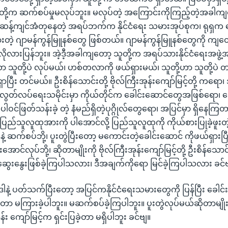
ို့က ဆက်စပ်မှုမလုပ်ဘူး။ မလုပ်တဲ့ အကြောင်းကိုကြည့်တဲ့အခါကျတေ
ဆန့်ကျင်အံတုနေတဲ့ အရပ်ဘက်က နိုင်ငံရေး သမားအုပ်စုက၊ ရုရှ
ဲ့ ဂျာမန်ကွန်မြူနစ်တွေ ဖြစ်တယ်။ ဂျာမန်ကွန်မြူနစ်တွေကို ကျတေ
လားပြန်ဘူး။ အဲ့ဒီ့အခါကျတော့ သူတို့က အရပ်သားနိုင်ငံရေးအဖွဲ့အစ
့ဟာ သူတို့ပဲ လုပ်မယ်၊ ဟစ်တလာကို ဖယ်ရှားမယ်၊ သူတို့ဟာ သူတို့ပ
ှာပြီး တင်မယ်။ ဦးစိန်သောင်းတို့ ဗိုလ်ကြီးအုန်းကျော်မြင့်တို့ ကရော၊ အ
့ လွတ်လပ်ရေးသမိုင်းမှာ ကိုယ်တိုင်က ခေါင်းဆောင်တွေအဖြစ်ရော၊ ခ
ဝင်ဖြတ်သန်းခဲ့ တဲ့ နံမည်ရှိတဲ့ပုဂ္ဂိုလ်တွေရော၊ အပြင်မှာ ရှိနေက
ပြည်သူလူထုအားကို ပါအောင်လို့ ပြည်သူလူထုကို ကိုယ်စားပြုခဲ့ဖူးတဲ့ 
ဲ့ ဆက်စပ်ဘို့၊ ပူးတွဲပြီးတော့ မကောင်းတဲ့ခေါင်းဆောင် ကိုဖယ်ရှားပြ
ောင်လုပ်ဘို့၊ ဆိုတာမျိုးကို ဗိုလ်ကြီးအုန်းကျော်မြင့်တို့ ဦးစိန်သောင်
ဆွေးနွေးဖြစ်ခဲ့ကြပါသလား၊ ဒီအချက်ကိုရော မြင်ခဲ့ကြပါသလား ခင်
 ဒါနဲ့ ပတ်သက်ပြီးတော့ အပြင်ကနိုင်ငံရေးသမားတွေကို ပြန်ပြီး ခေါင်
ုတာ မကြားခဲ့ပါဘူး။ မဆက်စပ်ခဲ့ကြပါဘူး။ ပူးတွဲလုပ်မယ်ဆိုတာမျိ
အုန်း ကျော်မြင့်က ရှင်းပြခဲ့တာ မရှိပါဘူး ခင်ဗျ။