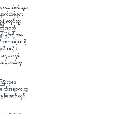
နဲ့ မဆက်စပ်ဘူး၊
 နောက်တစ်ခုက
နဲ့ မလုပ်ဘူး၊
 အကြံအစည်
်မြင့်တို့ တစ်
တိယအဆင့်) ပေါ့
ိုက်လို့ပဲ
းတွေမှာ လုပ်
ယအဆင့် ဘယ်လို
ူးကြီးလှဖေ
်ရဲ့အချက်အချာကျတဲ့
မွန်အောင် လုပ်