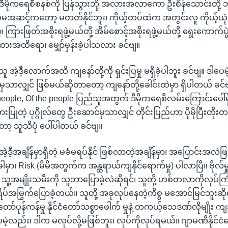
။ ဒီမိုကရေစီစနစ်ကို ပြန်သွားဘို့ အလားအလာကော ဦးစိန်သောင်းတို့ 
အဆင့်ကတော့ မတတ်နိုင်ဘူး၊ ကိုယ့်တပ်ထဲက အတွင်းလူ ကိုယ့်ယုံရတဲ
၊ ကြားဖြတ်အစိုးရဖွဲ့မယ်တို့ အိမ်စောင့်အစိုးရဖွဲ့မယ်တို့ ရွေးကောက်
အထားအထိရော၊ မျှော်မှန်းခဲ့ပါသလား ခင်ဗျ။
ူ အဲ့ဒီ့လောက်အထိ ကျနော်တို့ကို ရှင်းပြမှု မရှိခဲ့ပါဘူး ခင်ဗျ။ ဒါပေမဲ့
ိမှသာလျှင် ဖြစ်မယ်ဆိုတာတော့ ကျနော်တို့ခေါင်းထဲမှာ ရှိပါတယ် ခင်ဗ
people, Of the people ပြည်သူအတွက် ဒီမိုကရေစီလမ်းကြောင်းပေါ်မှာ
းပြုတဲ့ ပုဂ္ဂိုလ်တွေ ဦးဆောင်မှသာလျှင် တိုင်းပြည်ဟာ ပိုမိုပြီးတိုး
့ သူသိပုံ ပေါ်ပါတယ် ခင်ဗျ။
 အဲ့ဒီ့အချိန်မှာရှိတဲ့ မခံမရပ်နိုင် ဖြစ်လာတဲ့အချိန်မှာ၊ အပြောင်းအလ
ခါမှာ၊ Risk (မိမိအတွက်က အန္တရာယ်ကျနိုင်ရောက်မှု) ပါလာပြီ။ ဗိုလ်မ
သူ့အမျိုးသမီးကို သူဘာပြောခဲ့လဲဆိုရင်၊ သူတို့ ဟစ်တလာကိုလုပ်ကြံမဲ့
်အမြွက်ပြောခဲ့တယ်။ သူတို့ အခုလုပ်နေတဲ့ကိစ္စ မအောင်မြင်ဘူးဆိုလိ
်ငံတော်ပုန်ကန်မှု နိုင်ငံတော်သစ္စာဖေါက် မှုနဲ့ တကယ့်သေဒဏ်လိုမျိုး
ဲ့လည်း၊ ဒါက မလုပ်လို့မဖြစ်ဘူး၊ လုပ်ကိုလုပ်ရမယ်။ ဂျာမဏီနိုင်