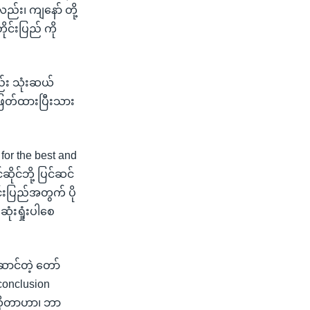
ည်း၊ ကျနော် တို့
င်းပြည် ကို
ည်း သုံးဆယ်
ဖြတ်ထားပြီးသား
for the best and
ိုင်ဘို့ ပြင်ဆင်
င်းပြည်အတွက် ပို
ံးရှုံးပါစေ
ောင်တဲ့ တော်
conclusion
ဆိုတာဟာ၊ ဘာ