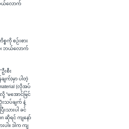
ေ ဘယ်လောက်
စ္စကို စဉ်းစား
ါမှာ၊ ဘယ်လောက်
“ဦးစီး
ချက်)မှာ ပါတဲ့
material (လိုအပ်
လို့ “မအောင်မြင်
ံးသပ်ချက် နဲ့
ပြီးသားပါ ခင်
n ဆိုရင် ကျနော်
းသားပါ။ ဒါက ကျ