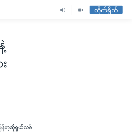
တိုက်ရိုက်
ဲ့
ား
ြန်မာ့ဆိုရှယ်လစ်