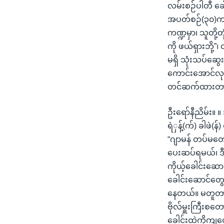
သုတပဒေသာ အင်္ဂလိပ်စာ
အ
လမ်းစဉ်ပါတီ ခေါ
ညွန်း
အပတ်စဉ်(၃၀)က 
စာမျက်နှာ
ကဏ္ဍမှာ၊ သူတို
သို့
ကို ဖယ်ရှားဘို့”၊
ကျော်
မရှိ သုံးသပ်ဆွေ
ကြည့်
ကောင်းအောင်လုပ်
ရန်
တင်ဆက်ထားတာ
ရှာဖွေ
ရန်
ဦးရော်နီညိမ်း။ 
နေရာ
ရဲှန့်(က်) ခါဖဲ(
သို့
“ဂျာမန် တပ်မတေ
ကျော်
ပေးဆပ်ရမယ်၊ ဒီ 
ရန်
ကိုယ့်ခေါင်းဆောင်
ခေါင်းဆောင်တွေ
နေတယ်။ မတူတာတစ
ဗိုလ်မှူးကြီးစတော
ခေါင်းထဲကိုကျတ