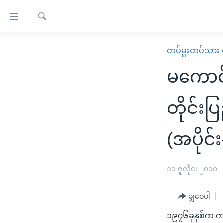
သုံး
ရ
ရှာဖွေ
လွယ်ကူ
မူလစာမျက်နှာ
တပ်မှူးတပ်သား
ရ
စေ
မြန်မာ
လာ
မကောင်း
သည့်
ဒ်
ကမ္ဘာ့သတင်းများ
Link
ဗွီဒီယို
နိုင်ငံတကာ
တိုင်း
များ
သတင်းလွတ်လပ်ခွင့်
အမေရိကန်
ပင်မ
(အပိုင်း
ရပ်ဝန်းတခု လမ်းတခု အလွန်
တရုတ်
အကြောင်းအရာ
အင်္ဂလိပ်စာလေ့လာမယ်
အစ္စရေး-ပါလက်စတိုင်း
သို့
၁၁ ဇူလိုင္၊ ၂၀၁၀
အပတ်စဉ်ကဏ္ဍများ
အမေရိကန်သုံးအီဒီယံ
ကျော်
ကြည့်
ရေဒီယိုနှင့်ရုပ်သံ အချက်အလက်များ
မကြေးမုံရဲ့ အင်္ဂလိပ်စာ
ရေဒီယို
မျှဝေပါ
ရန်
ရေဒီယို/တီဗွီအစီအစဉ်
ရုပ်ရှင်ထဲက အင်္ဂလိပ်စာ
တီဗွီ
ပင်မ
၁၉၇၆ခုနှစ်က ကာကွ