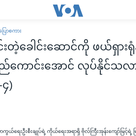
 ပြောစကား
တဲ့ခေါင်းဆောင်ကို ဖယ်ရှားရုံန
ပြည်ကောင်းအောင် လုပ်နိုင်သလ
-၄)
ယ်ရေးဦးစီးချုပ်ရဲ့ ကိုယ်ရေးအရာရှိ ဗိုလ်ကြီးအုန်းကျော်မြင့်ရဲ့ မ