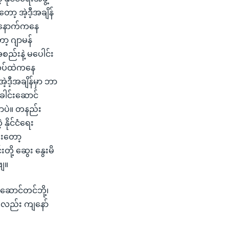
ာ့ အဲ့ဒီ့အချိန်
က နောက်ကနေ
ာ့ ဂျာမန်
ည်းနဲ့ မပေါင်း
ဲ တပ်ထဲကနေ
ဲ့ဒီ့အချိန်မှာ ဘာ
ေါင်းဆောင်
ြတာပဲ။ တနည်း
နိုင်ငံရေး
ီးတော့
းတို့ ဆွေး နွေးမိ
ဗျ။
းဆောင်တင်ဘို့၊
ုးလည်း ကျနော်