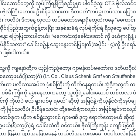
င်းဆောင်တွေကို လုပ်ကြံရန်ကြံစည်မှုမှာ ပါဝင်ခဲ့သူ၊ OTS ဗိုလ်သင်
ဗိုလ်ကြီးဟောင်း ဦးစိန်သောင်းက၊ ဒီတပတ်“တပ်မှူးတပ်သား ပြေ
့တုံး ကလိုပဲ၊ ဒီကနေ့ လူငယ် တပ်မတော်အရာရှိတွေထဲကနေ “မကောင်း
 တိုင်းပြည်အတွက်စွန့်စားပြီး အနစ်နာခံရဲ လုပ်ရဲကိုင်ရဲ ရှိသူတွေ ပေါ်ထွ
းနွေး ပြောပြထားပါတယ်။ “မကောင်းတဲ့ခေါင်းဆောင် ကို ဖယ်ရှားရုံနဲ့ တ
နိုင်သလား” ခေါင်းစဉ်နဲ့ ဆွေးနွေးတင်ပြချက်(အပိုင်း - ၄)ကို ဦးရော်
 ဖြစ်ပါတယ်။
။ သူ့ကို ကျနော်တို့က ယှဉ်ကြည့်တော့၊ ဂျာမန်တပ်မတော်က ဒုတိယဗိုလ်
န်) စတော့ဖယ်(န်)ဘာ့(ဂ်) (Lt. Col. Claus Schenk Graf von Stauffenbe
ာ်ဟာ မလိုလားအပ်တ ဲ့စစ်ကြီးကို တိုက်နေရတယ်၊ အဲ့ဒီ့အတွက် တစ်
စစ်မီးကြီးကို မွှေးနေတာကတော့ သူတို့ရဲ့ခေါင်းဆောင် ဟစ်တလာ ပဲ။
ကို ကိုယ်ပဲ ဖယ် ရှားပစ်မှ ရမယ်” ဆိုတဲ့ အမြင်နဲ့ ကိုယ့်နိုင်ငံကိုအုပ်ချ
ကို မြင်သလိုပဲ၊ ဦးစိန်သောင်း တို့ခေတ်နဲ့ကလည်း အဖြစ်ချင်းကလည
်ခုက ဟိုက စစ်ရှုံးသွားရင် ဂျာမဏီ ဒုက္ခ ရောက်တော့မယ် ဆိုတ
့ဖယ်(န်)ဘာ့(ဂ်)ရဲ့ ခေါင်းထဲကို ဝင်တယ်။ ဗိုလ်ကြီးအုန်း ကျော်မြင့်တို့
ော့ မြန်မာပြည်အခြေအနေနဲ့ ဘယ်လိုအတွေးအခေါ် ဝင်ပါသလဲ။ မြန်