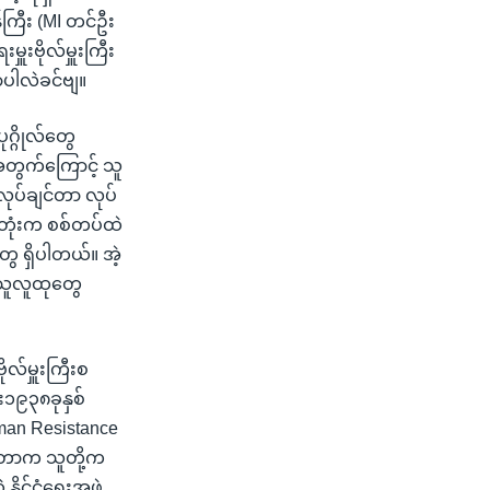
်ကြီး (MI တင်ဦး
ူးဗိုလ်မှူးကြီး
ဘာပါလဲခင်ဗျ။
ုဂ္ဂိုလ်တွေ
့အတွက်ကြောင့် သူ
ုပ်ချင်တာ လုပ်
့ဒီ့တုံးက စစ်တပ်ထဲ
်တွေ ရှိပါတယ်။ အဲ့
ည်သူလူထုတွေ
ုလ်မှူးကြီးစ
ုး၁၉၃၈ခုနှစ်
rman Resistance
းတူတာက သူတို့က
ိုင်ငံရေးအဖွဲ့