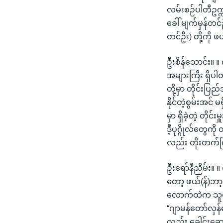
လမ်းစဉ်ပါတီဥက္က
ခေါ် မျက်မှန်တင
တင်ဦး) တို့ကို ဖ
ဦးစိန်သောင်း။ ။ 
အများကြီး ရှိပါ
တို့မှာ တိုင်း
နိုင်တဲ့စွမ်းအင် 
မှာ ရှိခဲ့တဲ့ တို
ဒီ့ပုဂ္ဂိုလ်တွေ
လည်း တိုးတက်ကြီ
ဦးရော်နီညိမ်း။ 
တော့ ဖယ်(န်)ဘာ့(
လောက်ထဲက သူတို့
“ဂျာမန်တော်လှန်ရ
လည်း ခေါင်းဆောင်