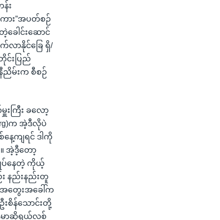
တန်း
ာစကား”အပတ်စဉ်
တဲ့ခေါင်းဆောင်
က်လာနိုင်ခြေ ရှိ/
ိုင်းပြည်
နီညိမ်းက စီစဉ်
မှူးကြီး ခလော့
rg)က အဲ့ဒီလိုပဲ
နေ့ကျရင် ဒါကို
 အဲ့ဒီ့တော့
ုပ်နေတဲ့ ကိုယ့်
်း နည်းနည်းတူ
ဲ့ အတွေးအခေါ်က
 ဦးစိန်သောင်းတို့
မာ့ဆိုရှယ်လစ်