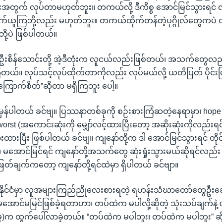
ျိုးအတွက် လုပ်တာမဟုတ်ဘူး။ တကယ်လို့ ဒီကိစ္စ အောင်မြင်သွားရင် လ
ူကြဘို့လည်း မဟုတ်ဘူး။ တကယ်ထိုက်တန်တဲ့ပုဂ္ဂိုလ်တွေကပဲ တို
ဘို့ပဲ ဖြစ်ပါတယ်။
 ။ ဦးစိန်သောင်းတို့ အဲ့ဒီတုံးက လူငယ်လည်းဖြစ်တယ်၊ အသက်တွေလ
တယ်။ လုပ်သင့်လုပ်ထိုက်တာကိုလည်း လုပ်မယ်လို့ ယတိပြတ် ပိုင်း
ကြောက်စိတ်”ဆိုတာ မရှိကြဘူး ပေါ့။
 မှန်ပါတယ် ခင်ဗျ။ ပြဿနာတစ်ခုကို စဉ်းစားကြံဆတဲ့နေရာမှာ၊ hope 
worst (အကောင်းဆုံးကို မျှော်လင့်ထားပြီးတော့ အဆိုးဆုံးကိုလည်းရင်ဆ
စားထားပြီး ဖြစ်ပါတယ် ခင်ဗျ။ ကျနော်တို့က ဒါ အောင်မြင်သွားရင် တို
မအောင်မြင်ရင် ကျနော်တို့အသက်တွေ ဆုံးရှုံးသွားမယ်ဆိုရင်လည်း ဆု
ံးဖြတ်ချက်ကတော့ ကျနော်တို့ရင်ထဲမှာ ရှိပါတယ် ခင်ဗျာ။
 ။ နိုင်ငံမှာ လူအများကြည်ညိုလေးစားရတဲ့ ရဟန်းသံဃာတော်တွေဦးဆ
အောင်မမြင်ဖြစ်ခဲ့ရတာဟာ၊ တပ်ထဲက မပါလို့ဆိုတဲ့ သုံးသပ်ချက်နဲ့ 
ှု)က ထွက်ပေါ်လာခဲ့တယ်။ “တပ်ထဲက မပါဘူး၊ တပ်ထဲက မပါဘူး” 