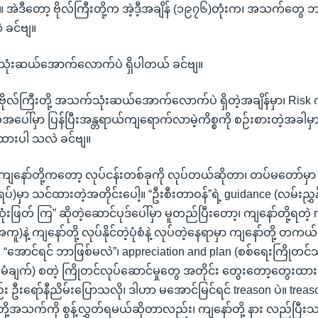
ါ့။ အဲဒီတော့ ဗိုလ်ကြီးတို့က အဲ့ဒီ့အချိန် (၁၉၇၆)တုံးက၊ အသက်တွ
ဲ ခင်ဗျ။
။ သုံးဆယ်အောက်လောက်ပဲ ရှိပါတယ် ခင်ဗျ။
။ ဗိုလ်ကြီးတို့ အသက်သုံးဆယ်အောက်လောက်ပဲ ရှိတဲ့အချိန်မှာ၊ Risk ကိ
ယ့်အပေါ်မှာ ပြန်ပြီးအန္တရာယ်ကျရောက်လာမဲ့ကိစ္စကို စဉ်းစားတဲ့အခ
ားပါ သလဲ ခင်ဗျ။
 ကျနော်တို့ကတော့ လုပ်ငန်းတစ်ခုကို လုပ်တယ်ဆိုတာ၊ တပ်မတော်မှာ 
)မှာ သင်ထားတဲ့အတိုင်းပေါ့။ “ဦးစီးတာဝန်”ရဲ့ guidance (လမ်းညွှန်
းဖြတ် ကြ” ဆိုတဲ့ဆောင်ပုဒ်ပေါ်မှာ မူတည်ပြီးတော့၊ ကျနော်တို့ရတဲ့ 
 ကျနော်တို့ လုပ်နိုင်တဲ့ပုံစံနဲ့ လုပ်တဲ့နေရာမှာ ကျနော်တို့ တကယ်
 “အောင်ရင် ဘာဖြစ်မလဲ”၊ appreciation and plan (စစ်ရေးကြိုတင်သု
မံချက်) စတဲ့ ကြိုတင်လုပ်ဆောင်မှုတွေ အတိုင်း တွေးတော့တွေးထား
း ဦးရော်နီညိမ်းပြောသလို၊ ဒါဟာ မအောင်မြင်ရင် treason ပဲ။ treaso
်တို့အသက်ကို စွန့်လွှတ်ရမယ်ဆိုတာလည်း၊ ကျနော်တို့ နား လည်ပြီ