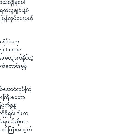
ဘယ်လိုမြင်ပါ
့လူချင်းနဲ့ပဲ
ပွဲပြန်လုပ်ပေးမယ်
 နိုင်ငံရေး
ျ။ For the
 လျှောက်နိုင်တဲ့
တက်ကောင်းမွန်
ဲဖြစ်အောင်လုပ်ကြ
ှူးကြီးစတော့
ကိစ္စနဲ့
ု့ရှိရင်၊ ဒါဟာ
 ကျခံရမယ်ဆိုတာ
ငံတော်ကြီးအတွက်