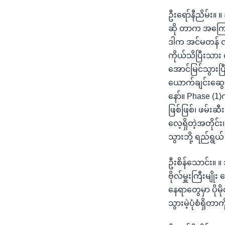
ဦးရော်နီညိမ်း။
ဆို တာက အကြောင
ဒါက အင်မတန် လိျှ
ကိုယ်သိပြီးသား 
အောင်မြင်သွားပြီ
ယောက်ချင်းဆွေး
နော်။ Phase (1)
ဖြစ်ဖြစ်၊ ဖမ်းဆ
လေ့ရှိတဲ့အတိုင်း
သွားဘို့ ရည်ရွယ
ဦးစိန်သောင်း။ ။ 
ဗိုလ်မှူးကြီးမျို
နေရာတွေမှာ ပိုမ
သွားမဲ့ပုံစံရှိ