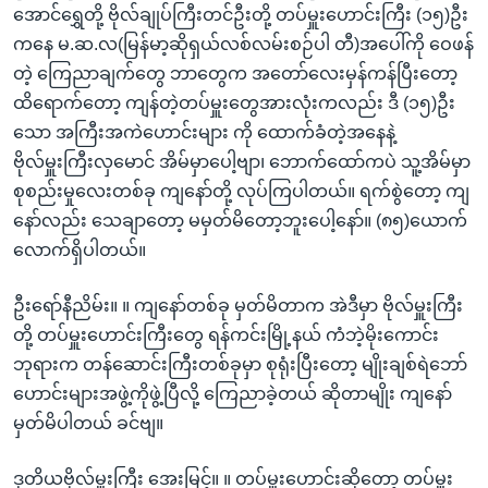
အောင်ရွှေတို့ ဗိုလ်ချုပ်ကြီးတင်ဦးတို့ တပ်မှူးဟောင်းကြီး (၁၅)ဦး
ကနေ မ.ဆ.လ(မြန်မာ့ဆိုရှယ်လစ်လမ်းစဉ်ပါ တီ)အပေါ်ကို ဝေဖန်
တဲ့ ကြေညာချက်တွေ ဘာတွေက အတော်လေးမှန်ကန်ပြီးတော့
ထိရောက်တော့ ကျန်တဲ့တပ်မှူးတွေအားလုံးကလည်း ဒီ (၁၅)ဦး
သော အကြီးအကဲဟောင်းများ ကို ထောက်ခံတဲ့အနေနဲ့
ဗိုလ်မှူးကြီးလှမောင် အိမ်မှာပေါ့ဗျာ၊ ဘောက်ထော်ကပဲ သူ့အိမ်မှာ
စုစည်းမှုလေးတစ်ခု ကျနော်တို့ လုပ်ကြပါတယ်။ ရက်စွဲတော့ ကျ
နော်လည်း သေချာတော့ မမှတ်မိတော့ဘူးပေါ့နော်။ (၈၅)ယောက်
လောက်ရှိပါတယ်။
ဦးရော်နီညိမ်း။ ။ ကျနော်တစ်ခု မှတ်မိတာက အဲဒီမှာ ဗိုလ်မှူးကြီး
တို့ တပ်မှူးဟောင်းကြီးတွေ ရန်ကင်းမြို့နယ် ကံဘဲ့မိုးကောင်း
ဘုရားက တန်ဆောင်းကြီးတစ်ခုမှာ စုရုံးပြီးတော့ မျိုးချစ်ရဲဘော်
ဟောင်းများအဖွဲ့ကိုဖွဲ့ပြီလို့ ကြေညာခဲ့တယ် ဆိုတာမျိုး ကျနော်
မှတ်မိပါတယ် ခင်ဗျ။
ဒုတိယဗိုလ်မှူးကြီး အေးမြင့်။ ။ တပ်မှူးဟောင်းဆိုတော့ တပ်မှူး