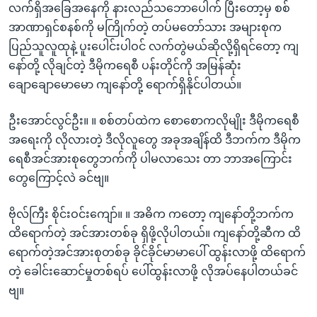
လက်ရှိအခြေအနေကို နားလည်သဘောပေါက် ပြီးတော့မှ စစ်
အာဏာရှင်စနစ်ကို မကြိုက်တဲ့ တပ်မတော်သား အများစုက
ပြည်သူလူထုနဲ့ ပူးပေါင်းပါဝင် လက်တွဲမယ်ဆိုလို့ရှိရင်တော့ ကျ
နော်တို့ လိုချင်တဲ့ ဒီမိုကရေစီ ပန်းတိုင်ကို အမြန်ဆုံး
ချောချောမောမော ကျနော်တို့ ရောက်ရှိနိုင်ပါတယ်။
ဦးအောင်လွင်ဦး။ ။ စစ်တပ်ထဲက စောစောကလိုမျိုး ဒီမိုကရေစီ
အရေးကို လိုလားတဲ့ ဒီလိုလူတွေ အခုအချိန်ထိ ဒီဘက်က ဒီမိုက
ရေစီအင်အားစုတွေဘက်ကို ပါမလာသေး တာ ဘာအကြောင်း
တွေကြောင့်လဲ ခင်ဗျ။
ဗိုလ်ကြီး စိုင်းဝင်းကျော်။ ။ အဓိက ကတော့ ကျနော်တို့ဘက်က
ထိရောက်တဲ့ အင်အားတစ်ခု ရှိဖို့လိုပါတယ်။ ကျနော်တို့ဆီက ထိ
ရောက်တဲ့အင်အားစုတစ်ခု ခိုင်ခိုင်မာမာပေါ် ထွန်းလာဖို့ ထိရောက်
တဲ့ ခေါင်းဆောင်မှုတစ်ရပ် ပေါ်ထွန်းလာဖို့ လိုအပ်နေပါတယ်ခင်
ဗျ။