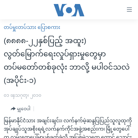
သုံး
ရ
လွယ်ကူ
တပ်မှူးတပ်သား ပြောစကား
မူလစာမျက်နှာ
စေ
(၈၈၈၈-၂၂နှစ်ပြည့် အထူး)
မြန်မာ
သည့်
လွတ်မြောက်ရေးလှုပ်ရှားမှုတွေမှာ
ကမ္ဘာ့သတင်းများ
Link
တပ်မတော်တစ်ခုလုံး ဘာလို့ မပါဝင်သလဲ
ဗွီဒီယို
နိုင်ငံတကာ
များ
သတင်းလွတ်လပ်ခွင့်
အမေရိကန်
(အပိုင်း-၁)
ပင်မ
ရပ်ဝန်းတခု လမ်းတခု အလွန်
တရုတ်
အကြောင်းအရာ
၀၁ ၾသဂုတ္၊ ၂၀၁၀
သို့
အင်္ဂလိပ်စာလေ့လာမယ်
အစ္စရေး-ပါလက်စတိုင်း
ကျော်
မျှဝေပါ
အပတ်စဉ်ကဏ္ဍများ
အမေရိကန်သုံးအီဒီယံ
ကြည့်
မြန်မာနိုင်ငံသား အချင်းချင်း၊ လက်နက်မဲ့ဆန္ဒပြပြည်သူလူထုကို
ရေဒီယိုနှင့်ရုပ်သံ အချက်အလက်များ
မကြေးမုံရဲ့ အင်္ဂလိပ်စာ
ရေဒီယို
ရန်
အုပ်ချုပ်သူအစိုးရရဲ့လက်နက်ကိုင်အဖွဲ့အစည်းက၊ မြို့တွေပေါ်
ပင်မ
ရေဒီယို/တီဗွီအစီအစဉ်
ရုပ်ရှင်ထဲက အင်္ဂလိပ်စာ
တီဗွီ
က လမ်းတွေပေါ်မှာပစ်ခတ်ခဲ့လို့ အပြစ်မဲ့သူတွေ ထောင် သောင်း