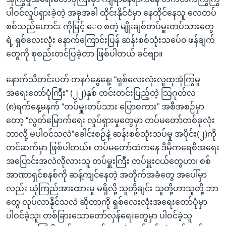
ပါဝင်လှုပ်ရှားခဲ့တဲ့ အခုအခါ ထိုင်းနိုင်ငံမှာ နေထိုင်နေသူ လေတပ်
စစ်သည်ဟောင်း ကိုမြင့် ေ၀ စတဲ့ မျိုးချစ်တပ်မှူးတပ်သားတွေ
ရဲ့ ရှစ်လေးလုံး နောက်ကြောင်းပြန် ဆန်းစစ်သုံးသပ်ေ၀ ဖန်ချက်
တွေကို စုစည်းတင်ပြခဲ့တာ ဖြစ်ပါတယ် ခင်ဗျာ။
နောက်သီတင်းပတ် တနင်္ဂနွေနေ့၊ “ရှစ်လေးလုံးလူထုအုံကြွမှု
အရေးတော်ပုံကြီး” (၂၂)နှစ် တင်းတင်းပြည့်တဲ့ သြဂုတ်လ
(၈)ရက်နေ့မနက် “တပ်မှူးတပ်သား ပြောစကား” အစီအစဉ်မှာ
တော့ “လွတ်မြောက်ရေး လှုပ်ရှားမှုတွေမှာ တပ်မတော်တစ်ခုလုံး
ဘာလို့ မပါဝင်သလဲ”ခေါင်းစဉ်နဲ့ ဆန်းစစ်သုံးသပ်မှု အပိုင်း(၂)ကို
တင်ဆက်မှာ ဖြစ်ပါတယ်။ တပ်မတော်ထဲကနေ ဒီမိုကရေစီအရေး
အပြောင်းအလဲလိုလားသူ တပ်မှူးကြီး တပ်မှူးငယ်တွေဟာ၊ စစ်
အာဏာရှင်စနစ်ကို ဆန့်ကျင်နေတဲ့ အတိုက်အခံတွေ အပေါ်မှာ
လည်း ယုံကြည်အားထားမှု မရှိလို့ သူတို့ချင်း သူတို့ဟာသူတို့ ဘာ
တွေ လုပ်လာနိုင်သလဲ ဆိုတာကို ရှစ်လေးလုံးအရေးတော်ပုံမှာ
ပါဝင်ခဲ့သူ၊ တစ်ခြားသောတော်လှန်ရေးတွေမှာ ပါဝင်ခဲ့သူ