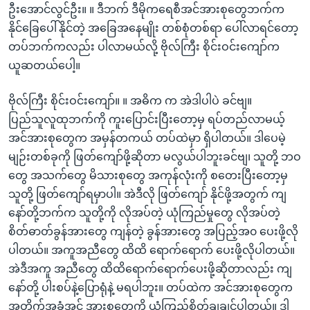
ဦးအောင်လွင်ဦး။ ။ ဒီဘက် ဒီမိုကရေစီအင်အားစုတွေဘက်က
နိုင်ခြေပေါ်နိုင်တဲ့ အခြေအနေမျိုး တစ်စုံတစ်ရာ ပေါ်လာရင်တော့
တပ်ဘက်ကလည်း ပါလာမယ်လို့ ဗိုလ်ကြီး စိုင်းဝင်းကျော်က
ယူဆတယ်ပေါ့။
ဗိုလ်ကြီး စိုင်းဝင်းကျော်။ ။ အဓိက က အဲဒါပါပဲ ခင်ဗျ။
ပြည်သူလူထုဘက်ကို ကူးပြောင်းပြီးတော့မှ ရပ်တည်လာမယ့်
အင်အားစုတွေက အမှန်တကယ် တပ်ထဲမှာ ရှိပါတယ်။ ဒါပေမဲ့
မျဉ်းတစ်ခုကို ဖြတ်ကျော်ဖို့ဆိုတာ မလွယ်ပါဘူးခင်ဗျ၊ သူတို့ ဘဝ
တွေ အသက်တွေ မိသားစုတွေ အကုန်လုံးကို စတေးပြီးတော့မှ
သူတို့ ဖြတ်ကျော်ရမှာပါ။ အဲဒီလို ဖြတ်ကျော် နိုင်ဖို့အတွက် ကျ
နော်တို့ဘက်က သူတို့ကို လိုအပ်တဲ့ ယုံကြည်မှုတွေ လိုအပ်တဲ့
စိတ်ဓာတ်ခွန်အားတွေ ကျန်တဲ့ ခွန်အားတွေ အပြည့်အ၀ ပေးဖို့လို
ပါတယ်။ အကူအညီတွေ ထိထိ ရောက်ရောက် ပေးဖို့လိုပါတယ်။
အဲဒီအကူ အညီတွေ ထိထိရောက်ရောက်ပေးဖို့ဆိုတာလည်း ကျ
နော်တို့ ပါးစပ်နဲ့ပြောရုံနဲ့ မရပါဘူး။ တပ်ထဲက အင်အားစုတွေက
အတိုက်အခံအင် အားစုတွေကို ယုံကြည်စိတ်ချချင်ပါတယ်။ ဒါ