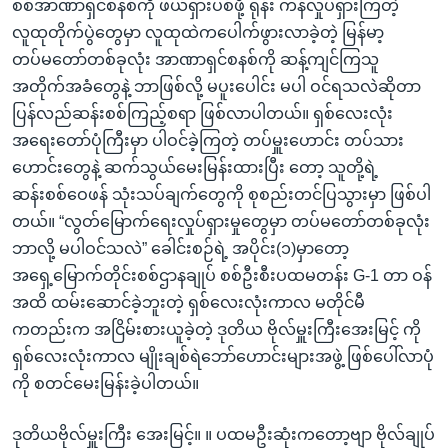
စစ်အာဏာရှင်စနစ်ကို ဖယ်ရှားပစ်ဖို့ ရုန်း ကန်လှုပ်ရှားကြတဲ့
လူထုတိုက်ပွဲတွေမှာ လူထုထဲကပေါက်ဖွားလာခဲ့တဲ့ မြန်မာ့
တပ်မတော်တစ်ခုလုံး အာဏာရှင်စနစ်ကို ဆန့်ကျင်ကြသူ
အတိုက်အခံတွေနဲ့ ဘာဖြစ်လို့ မပူးပေါင်း မပါ ဝင်ရသလဲဆိုတာ
ပြန်လည်ဆန်းစစ်ကြည့်စရာ ဖြစ်လာပါတယ်။ ရှစ်လေးလုံး
အရေးတော်ပုံကြီးမှာ ပါဝင်ခဲ့ကြတဲ့ တပ်မှူးဟောင်း တပ်သား
ဟောင်းတွေနဲ့ ဆက်သွယ်မေးမြန်းထားပြီး တော့ သူတို့ရဲ့
ဆန်းစစ်ဝေဖန် သုံးသပ်ချက်တွေကို စုစည်းတင်ပြသွားမှာ ဖြစ်ပါ
တယ်။ “လွတ်မြောက်ရေးလှုပ်ရှားမှုတွေမှာ တပ်မတော်တစ်ခုလုံး
ဘာလို့ မပါဝင်သလဲ” ခေါင်းစဉ်ရဲ့ အပိုင်း(၁)မှာတော့
အရှေ့မြောက်တိုင်းစစ်ဌာနချုပ် စစ်ဦးစီးပထမတန်း G-1 တာ ဝန်
အထိ ထမ်းဆောင်ခဲ့ဘူးတဲ့ ရှစ်လေးလုံးကာလ မတိုင်မီ
ကတည်းက အငြိမ်းစားယူခဲ့တဲ့ ဒုတိယ ဗိုလ်မှူးကြီးအေးမြင့် ကို
ရှစ်လေးလုံးကာလ မျိုးချစ်ရဲဘော်ဟောင်းများအဖွဲ့ ဖြစ်ပေါ်လာပုံ
ကို စတင်မေးမြန်းခဲ့ပါတယ်။
ဒုတိယဗိုလ်မှူးကြီး အေးမြင့်။ ။ ပထမဦးဆုံးကတော့ဗျာ ဗိုလ်ချုပ်