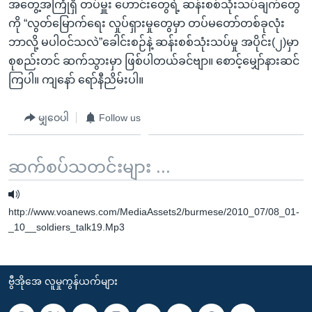
အတွေ့အကြုံရှိ တပ်မှူး ဟောင်းတွေရဲ့ ဆန်းစစ်သုံးသပ်ချက်တွေ
ကို “လွတ်မြောက်ရေး လှုပ်ရှားမှုတွေမှာ တပ်မတော်တစ်ခုလုံး
ဘာလို့ မပါဝင်သလဲ”ခေါင်းစဉ်နဲ့ ဆန်းစစ်သုံးသပ်မှု အပိုင်း(၂)မှာ
စုစည်းတင် ဆက်သွားမှာ ဖြစ်ပါတယ်ခင်ဗျာ။ စောင့်မျှော်နားဆင်
ကြပါ။ ကျနော် ရော်နီညိမ်းပါ။
မျှဝေပါ
Follow us
ဆက်စပ်သတင်းများ ...
http://www.voanews.com/MediaAssets2/burmese/2010_07/08_01-
_10__soldiers_talk19.Mp3
ဗွီအိုအေ လူမှုကွန်ယက်များ