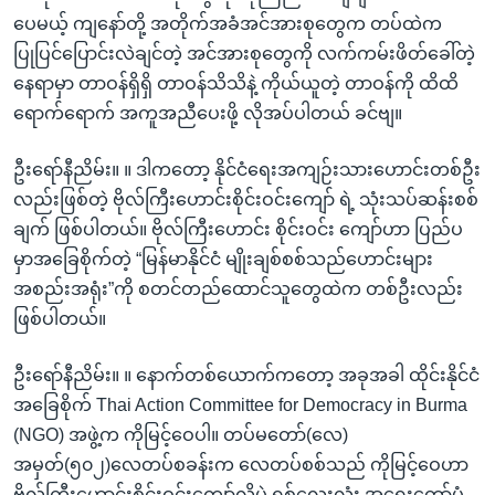
ပေမယ့် ကျနော်တို့ အတိုက်အခံအင်အားစုတွေက တပ်ထဲက
ပြုပြင်ပြောင်းလဲချင်တဲ့ အင်အားစုတွေကို လက်ကမ်းဖိတ်ခေါ်တဲ့
နေရာမှာ တာဝန်ရှိရှိ တာဝန်သိသိနဲ့ ကိုယ်ယူတဲ့ တာဝန်ကို ထိထိ
ရောက်ရောက် အကူအညီပေးဖို့ လိုအပ်ပါတယ် ခင်ဗျ။
ဦးရော်နီညိမ်း။ ။ ဒါကတော့ နိုင်ငံရေးအကျဉ်းသားဟောင်းတစ်ဦး
လည်းဖြစ်တဲ့ ဗိုလ်ကြီးဟောင်းစိုင်းဝင်းကျော် ရဲ့ သုံးသပ်ဆန်းစစ်
ချက် ဖြစ်ပါတယ်။ ဗိုလ်ကြီးဟောင်း စိုင်းဝင်း ကျော်ဟာ ပြည်ပ
မှာအခြေစိုက်တဲ့ “မြန်မာနိုင်ငံ မျိုးချစ်စစ်သည်ဟောင်းများ
အစည်းအရုံး”ကို စတင်တည်ထောင်သူတွေထဲက တစ်ဦးလည်း
ဖြစ်ပါတယ်။
ဦးရော်နီညိမ်း။ ။ နောက်တစ်ယောက်ကတော့ အခုအခါ ထိုင်းနိုင်ငံ
အခြေစိုက် Thai Action Committee for Democracy in Burma
(NGO) အဖွဲ့က ကိုမြင့်ဝေပါ။ တပ်မတော်(လေ)
အမှတ်(၅၀၂)လေတပ်စခန်းက လေတပ်စစ်သည် ကိုမြင့်ဝေဟာ
ဗိုလ်ကြီးဟောင်းစိုင်းဝင်းကျော်လိုပဲ ရှစ်လေးလုံး အရေးတော်ပုံ