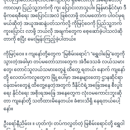
ကာလမှာ ပြည်သူ့ဘက်ကို ကူး ပြောင်းလာသူပါ။ မြန်မာနိုင်ငံမှာ ဒီ
မိုကရေစီရေး အပြောင်းအလဲ ဖြစ်လာဖို့ တပ်မတော်က ပါဝင်မှရ
မယ်ဆိုတဲ့ အယူအဆနဲ့ပတ်သက်လို့ ကိုမြင့်ဝေကို ပြည်သူ့ဘက်
ကူးပြောင်း လာဖို့ ဘယ်လို အချက်တွေက စေ့ဆော်ခဲ့ပါသလဲဆို
တာကို စပြီး မေးမြန်းကြည့်ခဲ့ပါတယ်။
ကိုမြင့်ဝေ။ ။ ကျနော်တို့တွေက “မြစိမ်းရောင်”၊ “ရွှေဝါမြေ”တွေကို
သွားတဲ့အခါမှာ တပ်မတော်သားတွေက အဲဒီဒေသခံ လယ်သမား
တွေ၊ တောင်သူလယ်သမားတွေနဲ့ ထိတွေ့ ရတယ်၊ နောက် ကျနော်
တို့ လေတပ်ကလူတွေက မြို့ပေါ်မှာ အနေများတော့ ဌာနဆိုင်ရာ
ဝန်ထမ်းတွေနဲ့ ထိတွေ့နေတဲ့အတွက် ဒီနိုင်ငံရဲ့အခြေအနေ စီးပွါး
ရေး နိုင်ငံရေး အစိုးရအခြေ အနေတွေက လုံးဝမကောင်းဘူးဆို
တာ ကျနော်တို့ သတိထားမိနေတယ်။ ခံစားသိရှိ နေရတယ်ပေါ့
နော်။
ဦးရော်နီညိမ်း။ ။ ဟုတ်ကဲ့၊ တပ်ကလွှတ်တဲ့ မြစိမ်းရောင်တို့ ရွှေဝါ