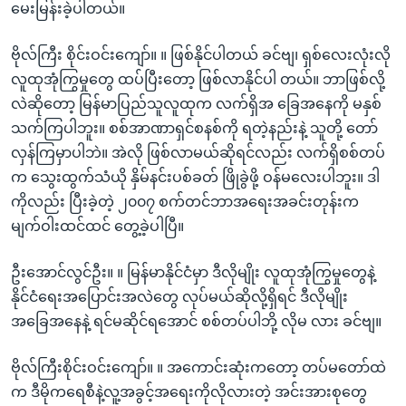
မေးမြန်းခဲ့ပါတယ်။
ဗိုလ်ကြီး စိုင်းဝင်းကျော်။ ။ ဖြစ်နိုင်ပါတယ် ခင်ဗျ၊ ရှစ်လေးလုံးလို
လူထုအုံကြွမှုတွေ ထပ်ပြီးတော့ ဖြစ်လာနိုင်ပါ တယ်။ ဘာဖြစ်လို့
လဲဆိုတော့ မြန်မာပြည်သူလူထုက လက်ရှိအ ခြေအနေကို မနှစ်
သက်ကြပါဘူး။ စစ်အာဏာရှင်စနစ်ကို ရတဲ့နည်းနဲ့ သူတို့ တော်
လှန်ကြမှာပါဘဲ။ အဲလို ဖြစ်လာမယ်ဆိုရင်လည်း လက်ရှိစစ်တပ်
က သွေးထွက်သံယို နှိမ်နင်းပစ်ခတ် ဖြိုခွဲဖို့ ဝန်မလေးပါဘူး။ ဒါ
ကိုလည်း ပြီးခဲ့တဲ့ ၂၀၀၇ စက်တင်ဘာအရေးအခင်းတုန်းက
မျက်ဝါးထင်ထင် တွေ့ခဲ့ပါပြီ။
ဦးအောင်လွင်ဦး။ ။ မြန်မာနိုင်ငံမှာ ဒီလိုမျိုး လူထုအုံကြွမှုတွေနဲ့
နိုင်ငံရေးအပြောင်းအလဲတွေ လုပ်မယ်ဆိုလို့ရှိရင် ဒီလိုမျိုး
အခြေအနေနဲ့ ရင်မဆိုင်ရအောင် စစ်တပ်ပါဘို့ လိုမ လား ခင်ဗျ။
ဗိုလ်ကြီးစိုင်းဝင်းကျော်။ ။ အကောင်းဆုံးကတော့ တပ်မတော်ထဲ
က ဒီမိုကရေစီနဲ့လူ့အခွင့်အရေးကိုလိုလားတဲ့ အင်းအားစုတွေ