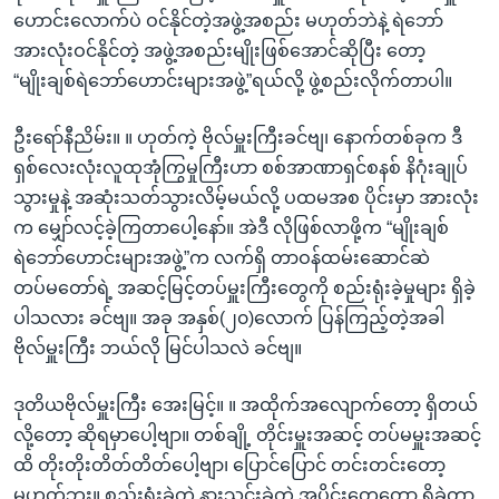
ဟောင်းလောက်ပဲ ဝင်နိုင်တဲ့အဖွဲ့အစည်း မဟုတ်ဘဲနဲ့ ရဲဘော်
အားလုံးဝင်နိုင်တဲ့ အဖွဲ့အစည်းမျိုးဖြစ်အောင်ဆိုပြီး တော့
“မျိုးချစ်ရဲဘော်ဟောင်းများအဖွဲ့”ရယ်လို့ ဖွဲ့စည်းလိုက်တာပါ။
ဦးရော်နီညိမ်း။ ။ ဟုတ်ကဲ့ ဗိုလ်မှူးကြီးခင်ဗျ၊ နောက်တစ်ခုက ဒီ
ရှစ်လေးလုံးလူထုအုံကြွမှုကြီးဟာ စစ်အာဏာရှင်စနစ် နိဂုံးချုပ်
သွားမှုနဲ့ အဆုံးသတ်သွားလိမ့်မယ်လို့ ပထမအစ ပိုင်းမှာ အားလုံး
က မျှော်လင့်ခဲ့ကြတာပေါ့နော်။ အဲဒီ လိုဖြစ်လာဖို့က “မျိုးချစ်
ရဲဘော်ဟောင်းများအဖွဲ့”က လက်ရှိ တာဝန်ထမ်းဆောင်ဆဲ
တပ်မတော်ရဲ့ အဆင့်မြင့်တပ်မှူးကြီးတွေကို စည်းရုံးခဲ့မှုများ ရှိခဲ့
ပါသလား ခင်ဗျ။ အခု အနှစ်(၂၀)လောက် ပြန်ကြည့်တဲ့အခါ
ဗိုလ်မှူးကြီး ဘယ်လို မြင်ပါသလဲ ခင်ဗျ။
ဒုတိယဗိုလ်မှူးကြီး အေးမြင့်။ ။ အထိုက်အလျောက်တော့ ရှိတယ်
လို့တော့ ဆိုရမှာပေါ့ဗျာ။ တစ်ချို့ တိုင်းမှူးအဆင့် တပ်မမှူးအဆင့်
ထိ တိုးတိုးတိတ်တိတ်ပေါ့ဗျာ၊ ပြောင်ပြောင် တင်းတင်းတော့
မဟုတ်ဘူး။ စည်းရုံးခဲ့တဲ့ နားသွင်းခဲ့တဲ့ အပိုင်းတွေတော့ ရှိခဲ့တာ