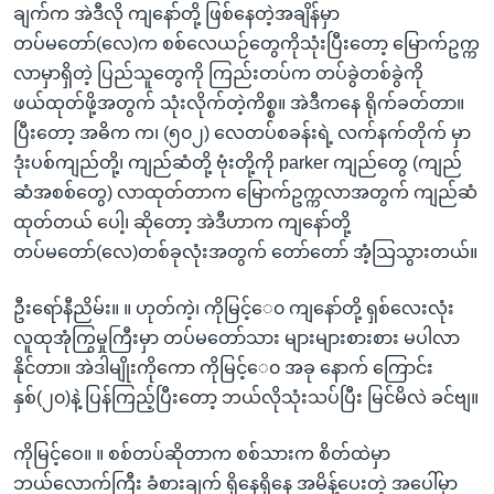
ချက်က အဲဒီလို ကျနော်တို့ ဖြစ်နေတဲ့အချိန်မှာ
တပ်မတော်(လေ)က စစ်လေယဉ်တွေကိုသုံးပြီးတော့ မြောက်ဥက္က
လာမှာရှိတဲ့ ပြည်သူတွေကို ကြည်းတပ်က တပ်ခွဲတစ်ခွဲကို
ဖယ်ထုတ်ဖို့အတွက် သုံးလိုက်တဲ့ကိစ္စ။ အဲဒီကနေ ရိုက်ခတ်တာ။
ပြီးတော့ အဓိက က၊ (၅၀၂) လေတပ်စခန်းရဲ့ လက်နက်တိုက် မှာ
ဒုံးပစ်ကျည်တို့၊ ကျည်ဆံတို့ ဗုံးတို့ကို parker ကျည်တွေ (ကျည်
ဆံအစစ်တွေ) လာထုတ်တာက မြောက်ဥက္ကလာအတွက် ကျည်ဆံ
ထုတ်တယ် ပေါ့၊ ဆိုတော့ အဲဒီဟာက ကျနော်တို့
တပ်မတော်(လေ)တစ်ခုလုံးအတွက် တော်တော် အံ့သြသွားတယ်။
ဦးရော်နီညိမ်း။ ။ ဟုတ်ကဲ့၊ ကိုမြင့်ေ၀ ကျနော်တို့ ရှစ်လေးလုံး
လူထုအုံကြွမှုကြီးမှာ တပ်မတော်သား များများစားစား မပါလာ
နိုင်တာ။ အဲဒါမျိုးကိုကော ကိုမြင့်ေ၀ အခု နောက် ကြောင်း
နှစ်(၂၀)နဲ့ ပြန်ကြည့်ပြီးတော့ ဘယ်လိုသုံးသပ်ပြီး မြင်မိလဲ ခင်ဗျ။
ကိုမြင့်ဝေ။ ။ စစ်တပ်ဆိုတာက စစ်သားက စိတ်ထဲမှာ
ဘယ်လောက်ကြီး ခံစားချက် ရှိနေရှိနေ အမိန့်ပေးတဲ့ အပေါ်မှာ