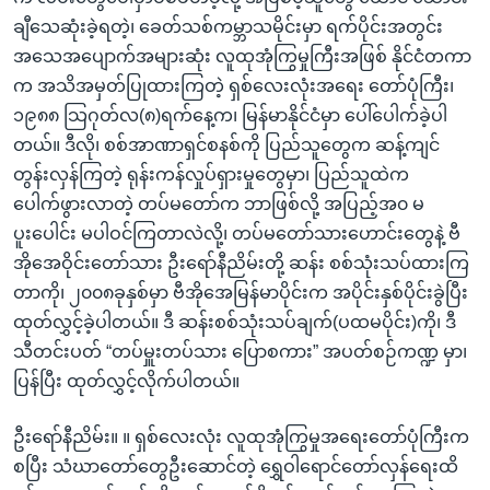
အ
သုတပဒေသာ အင်္ဂလိပ်စာ
ချီသေဆုံးခဲ့ရတဲ့၊ ခေတ်သစ်ကမ္ဘာသမိုင်းမှာ ရက်ပိုင်းအတွင်း
ညွန်း
Learning English
အသေအပျောက်အများဆုံး လူထုအုံကြွမှုကြီးအဖြစ် နိုင်ငံတကာ
စာမျက်နှာ
က အသိအမှတ်ပြုထားကြတဲ့ ရှစ်လေးလုံးအရေး တော်ပုံကြီး၊
သို့
ဗွီအိုအေ လူမှုကွန်ယက်များ
၁၉၈၈ သြဂုတ်လ(၈)ရက်နေ့က၊ မြန်မာနိုင်ငံမှာ ပေါ်ပေါက်ခဲ့ပါ
ကျော်
တယ်။ ဒီလို၊ စစ်အာဏာရှင်စနစ်ကို ပြည်သူတွေက ဆန့်ကျင်
ကြည့်
တွန်းလှန်ကြတဲ့ ရုန်းကန်လှုပ်ရှားမှုတွေမှာ၊ ပြည်သူထဲက
ရန်
ဘာသာစကားများ
ပေါက်ဖွားလာတဲ့ တပ်မတော်က ဘာဖြစ်လို့ အပြည့်အ၀ မ
ရှာဖွေ
ပူးပေါင်း မပါဝင်ကြတာလဲလို့၊ တပ်မတော်သားဟောင်းတွေနဲ့ ဗီ
ရန်
အိုအေဝိုင်းတော်သား ဦးရော်နီညိမ်းတို့ ဆန်း စစ်သုံးသပ်ထားကြ
နေရာ
တာကို၊ ၂၀၀၈ခုနှစ်မှာ ဗီအိုအေမြန်မာပိုင်းက အပိုင်းနှစ်ပိုင်းခွဲပြီး
သို့
ထုတ်လွှင့်ခဲ့ပါတယ်။ ဒီ ဆန်းစစ်သုံးသပ်ချက်(ပထမပိုင်း)ကို၊ ဒီ
ကျော်
သီတင်းပတ် “တပ်မှူးတပ်သား ပြောစကား” အပတ်စဉ်ကဏ္ဍ မှာ၊
ရန်
ပြန်ပြီး ထုတ်လွှင့်လိုက်ပါတယ်။
ဦးရော်နီညိမ်း။ ။ ရှစ်လေးလုံး လူထုအုံကြွမှုအရေးတော်ပုံကြီးက
စပြီး သံဃာတော်တွေဦးဆောင်တဲ့ ရွှေဝါရောင်တော်လှန်ရေးထိ