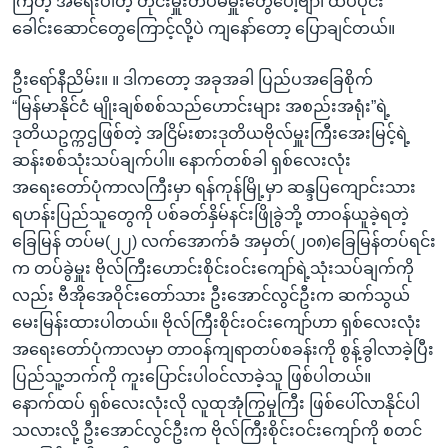
ကြတဲ့ အရေးပါတဲ့ တိုင်းမှူးတပ်မမှူးတွေပေါ့ဗျာ၊ ထိပ်ပိုင်း
ခေါင်းဆောင်တွေကြောင့်လို့ပဲ ကျနော်တော့ ပြောချင်တယ်။
ဦးရော်နီညိမ်း။ ။ ဒါကတော့ အခုအခါ ပြည်ပအခြေစိုက်
“မြန်မာနိုင်ငံ မျိုးချစ်စစ်သည်ဟောင်းများ အစည်းအရုံး”ရဲ့
ဒုတိယဥက္ကဌဖြစ်တဲ့ အငြိမ်းစားဒုတိယဗိုလ်မှူးကြီးအေးမြင့်ရဲ့
ဆန်းစစ်သုံးသပ်ချက်ပါ။ နောက်တစ်ခါ ရှစ်လေးလုံး
အရေးတော်ပုံကာလကြီးမှာ ရန်ကုန်မြို့မှာ ဆန္ဒပြကျောင်းသား
ရဟန်းပြည်သူတွေကို ပစ်ခတ်နှိမ်နင်းဖြိုခွဲဘို့ တာဝန်ယူခဲ့ရတဲ့
ခြေမြန် တပ်မ(၂၂) လက်အောက်ခံ အမှတ်(၂၀၈)ခြေမြန်တပ်ရင်း
က တပ်ခွဲမှူး ဗိုလ်ကြီးဟောင်းစိုင်းဝင်းကျော်ရဲ့သုံးသပ်ချက်ကို
လည်း ဗီအိုအေဝိုင်းတော်သား ဦးအောင်လွင်ဦးက ဆက်သွယ်
မေးမြန်းထားပါတယ်။ ဗိုလ်ကြီးစိုင်းဝင်းကျော်ဟာ ရှစ်လေးလုံး
အရေးတော်ပုံကာလမှာ တာဝန်ကျရာတပ်စခန်းကို စွန့်ခွါလာခဲ့ပြီး
ပြည်သူ့ဘက်ကို ကူးပြောင်းပါဝင်လာခဲ့သူ ဖြစ်ပါတယ်။
နောက်ထပ် ရှစ်လေးလုံးလို လူထုအုံကြွမှုကြီး ဖြစ်ပေါ်လာနိုင်ပါ
သလားလို့ ဦးအောင်လွင်ဦးက ဗိုလ်ကြီးစိုင်းဝင်းကျော်ကို စတင်