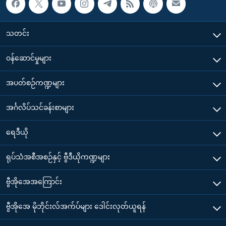
သတင်း
၀န်ဆောင်မှုများ
အပတ်စဉ်ကဏ္ဍများ
အင်္ဂလိပ်သင်ခန်းစာများ
ရေဒီယို
ရုပ်သံအစီအစဉ်နှင့် ဗွီဒီယိုကဏ္ဍများ
ဗွီအိုအေအကြောင်း
ဗွီအိုအေ မိုဘိုင်းလ်အက်ပ်များ ဒေါင်းလုတ်ယူရန်