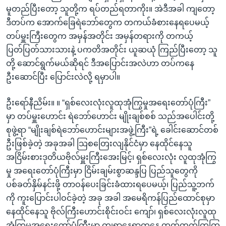
မူတည်ပြီးတော့ သူတို့က ရပ်တည်ရတာကိုး။ အဲဒီအခါ ကျတော့
ဒီတပ်က အောက်ခြေရဲဘော်တွေက တကယ်ခံစားနေရပေမယ့်
တပ်မှူးကြီးတွေက အမှန်အတိုင်း အမှန်တရားကို တကယ့်
ပြတ်ပြတ်သားသားနဲ့ ပကတိအတိုင်း ယူဆယုံ ကြည်ပြီးတော့ သူ
တို့ ဆောင်ရွက်မယ်ဆိုရင် ဒီအပြောင်းအလဲဟာ တပ်ကနေ
ဦးဆောင်ပြီး ပြောင်းလဲလို့ ရမှာပါ။
ဦးရော်နီညိမ်း။ ။ “ရှစ်လေးလုံးလူထုအုံကြွမှုအရေးတော်ပုံကြီး”
မှာ တပ်မှူးဟောင်း ရဲဘော်ဟောင်း မျိုးချစ်စစ် သည်အပေါင်းတို့
စုဖွဲ့ရာ “မျိုးချစ်ရဲဘော်ဟောင်းများအဖွဲ့ကြီး”ရဲ့ ခေါင်းဆောင်တစ်
ဦးဖြစ်ခဲ့တဲ့ အခုအခါ သြစတြေးလျနိုင်ငံမှာ နေထိုင်နေသူ
အငြိမ်းစားဒုတိယဗိုလ်မှူးကြီးအေးမြင့်၊ ရှစ်လေးလုံး လူထုအုံကြွ
မှု အရေးတော်ပုံကြီးမှာ ငြိမ်းချမ်းစွာဆန္ဒပြ ပြည်သူတွေကို
ပစ်ခတ်နှိမ်နင်းဖို့ တာဝန်ပေးခြင်းခံထားရပေမယ့်၊ ပြည်သူ့ဘက်
ကို ကူးပြောင်းပါဝင်ခဲ့တဲ့ အခု အခါ အမေရိကန်ပြည်ထောင်စုမှာ
နေထိုင်နေသူ ဗိုလ်ကြီးဟောင်းစိုင်းဝင်း ကျော်၊ ရှစ်လေးလုံးလူထု
အုံကြွမှုအရေးတော်ပုံကြီးမှာ ကျရာနေရာကနေ တက်တက်ကြွကြွ