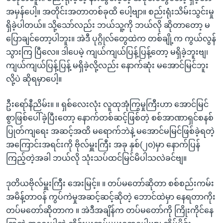
အမှန်ပေါ့။ အတိုင်းအတာတစ်ခုထိ ပေါ့ဗျာ။ စည်းရုံးသိမ်းသွင်းမှု
ရှိခဲ့ပါတယ်။ သို့သော်လည်း ဘယ်သူ့ကို ဘယ်လို ဆိုတာတော့ မ
ပြောချင်တော့ပါဘူး။ အဲဒီ ပုဂ္ဂိုလ်တွေထဲက တစ်ချို့က ကွယ်လွန်
သွားကြ ပြီလေ။ ဒါပေမဲ့ ကျယ်ကျယ်ပြန့်ပြန့်တော့ မရှိခဲ့ဘူးဗျ၊
ကျယ်ကျယ်ပြန့်ပြန့် မရှိခဲ့လို့လည်း နောက်ဆုံး မအောင်မြင်ဘူး
လို့ပဲ ဆိုရမှာပေါ့။
ဦးရော်နီညိမ်း။ ။ ရှစ်လေးလုံး လူထုအုံကြွမှုကြီးဟာ အောင်မြင်
စွာဖြစ်ပေါ်ခဲ့ပြီးတော့ နောက်တစ်ဆင့်ဖြစ်တဲ့ စစ်အာဏာရှင်စနစ်
ပြုတ်ကျရေး အဆင့်အထိ မရောက်ဘဲနဲ့ မအောင်မမြင်ဖြစ်ခဲ့ရတဲ့
အကြောင်းအရင်းကို ဗိုလ်မှူးကြီး အခု နှစ်(၂၀)မှာ နောက်ပြန်
ကြည့်တဲ့အခါ ဘယ်လို သုံးသပ်ထင်မြင်မိပါသလဲခင်ဗျ။
ဒုတိယဗိုလ်မှူးကြီး အေးမြင့်။ ။ တပ်မတော်ဆိုတာ စစ်စည်းကမ်း
အမိန့်တာဝန် ကွပ်ကဲမှုအဆင့်ဆင့်ဆိုတဲ့ ဘောင်ထဲမှာ နေရတာကိုး
တပ်မတော်ဆိုတာက ။ အဲဒီအချိန်က တပ်မတော်ကို ကြိုးကိုင်နေ