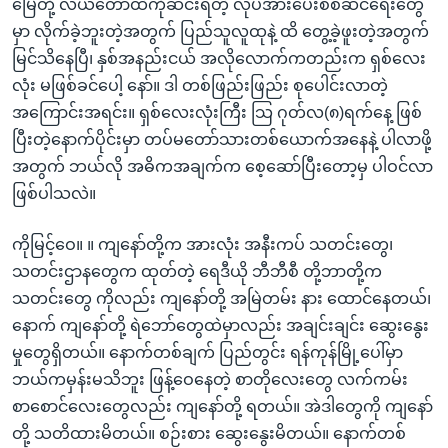
မြေတို့ လယ်တောထဲကိုဆင်းရတဲ့ လုပ်အားပေးစစ်ဆင်ရေးတွေ
မှာ လိုက်ခဲ့ဘူးတဲ့အတွက် ပြည်သူလူထုနဲ့ ထိ တွေ့ခဲ့ဖူးတဲ့အတွက်
မြင်သိနေပြီ၊ နှစ်အနည်းငယ် အလိုလောက်ကတည်းက ရှစ်လေး
လုံး မဖြစ်ခင်ပေါ့ နော်။ ဒါ တစ်ဖြည်းဖြည်း စုပေါင်းလာတဲ့
အကြောင်းအရင်း။ ရှစ်လေးလုံးကြီး သြ ဂုတ်လ(၈)ရက်နေ့ ဖြစ်
ပြီးတဲ့နောက်ပိုင်းမှာ တပ်မတော်သားတစ်ယောက်အနေနဲ့ ပါလာဖို့
အတွက် ဘယ်လို အဓိကအချက်က စေ့ဆော်ပြီးတော့မှ ပါဝင်လာ
ဖြစ်ပါသလဲ။
ကိုမြင့်ဝေ။ ။ ကျနော်တို့က အားလုံး အနီးကပ် သတင်းတွေ၊
သတင်းဌာနတွေက ထုတ်တဲ့ ရေဒီယို ဘီဘီစီ တို့ဘာတို့က
သတင်းတွေ ကိုလည်း ကျနော်တို့ အမြဲတမ်း နား ထောင်နေတယ်၊
နောက် ကျနော်တို့ ရဲဘော်တွေထဲမှာလည်း အချင်းချင်း ဆွေးနွေး
မှုတွေရှိတယ်။ နောက်တစ်ချက် ပြည်တွင်း ရန်ကုန်မြို့ပေါ်မှာ
ဘယ်ကမှန်းမသိဘူး ဖြန့်ဝေနေတဲ့ စာတိုလေးတွေ လက်ကမ်း
စာစောင်လေးတွေလည်း ကျနော်တို့ ရတယ်။ အဲဒါတွေကို ကျနော်
တို့ သတိထားမိတယ်။ စဉ်းစား ဆွေးနွေးမိတယ်။ နောက်တစ်