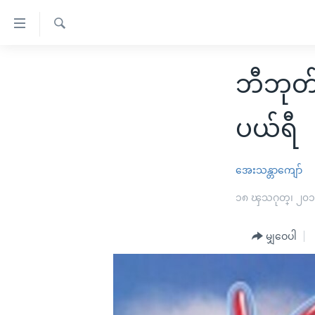
သုံး
ရ
ရှာဖွေ
လွယ်ကူ
မူလစာမျက်နှာ
ရ
ဘီဘုတ်
စေ
မြန်မာ
လာ
သည့်
ဒ်
ကမ္ဘာ့သတင်းများ
ပယ်ရီ
Link
ဗွီဒီယို
နိုင်ငံတကာ
များ
သတင်းလွတ်လပ်ခွင့်
အမေရိကန်
အေးသန္တာကျော်
ပင်မ
ရပ်ဝန်းတခု လမ်းတခု အလွန်
တရုတ်
၁၈ ၾသဂုတ္၊ ၂၀
အကြောင်းအရာ
အင်္ဂလိပ်စာလေ့လာမယ်
အစ္စရေး-ပါလက်စတိုင်း
သို့
မျှဝေပါ
အပတ်စဉ်ကဏ္ဍများ
အမေရိကန်သုံးအီဒီယံ
ကျော်
ကြည့်
ရေဒီယိုနှင့်ရုပ်သံ အချက်အလက်များ
မကြေးမုံရဲ့ အင်္ဂလိပ်စာ
ရေဒီယို
ရန်
ရေဒီယို/တီဗွီအစီအစဉ်
ရုပ်ရှင်ထဲက အင်္ဂလိပ်စာ
တီဗွီ
ပင်မ