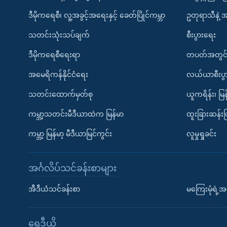
ဒီမိုကရေစီ၊ လူ့အခွင့်အရေးနှင့် ခေတ်ပြိုင်ကမ္ဘာ
ဥတုရာသီနဲ့ 
သတင်းသုံးသပ်ချက်
စီးပွားရေး
ဒီမိုကရေစီရေးရာ
တပတ်အတွင်
အမေရိကန်နိုင်ငံရေး
လယ်ယာစီးပွ
သတင်းထောက်မှတ်စု
ယူကရိန်း၊ မြန
ကမ္ဘာ့သတင်းမီဒီယာထဲက မြန်မာ
ထူးခြားဆန်း
ကမ္ဘာ့ မြန်မာ့ မီဒီယာမြင်ကွင်း
လူမှုရှုခင်း
အင်္ဂလိပ်သင်ခန်းစာများ
အီဒီယံသင်ခန်းစာ
မကြေးမုံရဲ့အင
ရေဒီယို