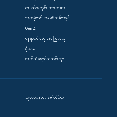
တပတ်အတွင်း အားကစား
သုတစုံလင် အမေရိကန်တခွင်
Gen Z
နေရာပေါင်းစုံ အကြောင်းစုံ
ဒို့အသံ
သက်တံရောင်သတင်းလွှာ
သုတပဒေသာ အင်္ဂလိပ်စာ