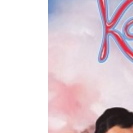
သုတပဒေသာ အင်္ဂလိပ်စာ
အ
ညွန်း
စာမျက်နှာ
သို့
ကျော်
ကြည့်
ရန်
ရှာဖွေ
ရန်
နေရာ
သို့
ကျော်
ရန်