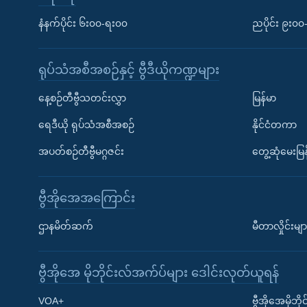
နံနက်ပိုင်း ၆း၀၀-ရး၀၀
ညပိုင်း ၉း၀
ရုပ်သံအစီအစဉ်နှင့် ဗွီဒီယိုကဏ္ဍများ
နေ့စဉ်တီဗွီသတင်းလွှာ
မြန်မာ
ရေဒီယို ရုပ်သံအစီအစဉ်
နိုင်ငံတကာ
အပတ်စဉ်တီဗွီမဂ္ဂဇင်း
တွေ့ဆုံမေးမြန
ဗွီအိုအေအကြောင်း
ဌာနမိတ်ဆက်
မီတာလှိုင်းမျာ
ဗွီအိုအေ မိုဘိုင်းလ်အက်ပ်များ ဒေါင်းလုတ်ယူရန်
Learning English
VOA+
ဗွီအိုအေမိုဘ