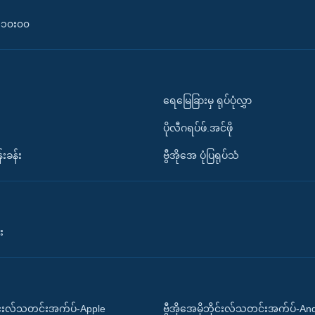
၀-၁၀း၀၀
ရေမြေခြားမှ ရုပ်ပုံလွှာ
ပိုလီဂရပ်ဖ်.အင်ဖို
်းခန်း
ဗွီအိုအေ ပုံပြရုပ်သံ
း
ိုင်းလ်သတင်းအက်ပ်-Apple
ဗွီအိုအေမိုဘိုင်းလ်သတင်းအက်ပ်-An