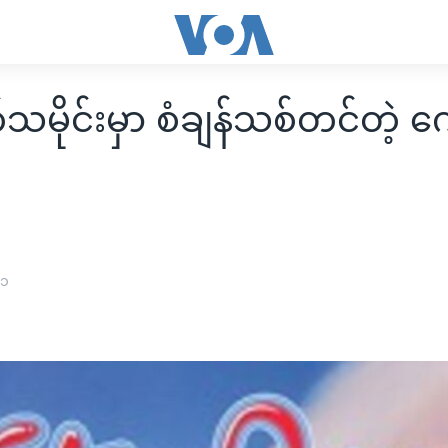
သမိုင်းမှာ စံချန်သစ်တင်တဲ့ 
၁၁