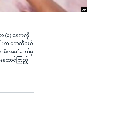
် (၁) နေရာကို
ု့ ဒါဟာ ကေတီပယ်
းသမီးအဆိုတော်မှ
နားထောင်ကြည့်