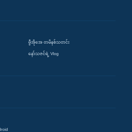
ဗွီအိုအေ တမိနစ်သတင်း
နော်သဇင်ရဲ့ Vlog
droid