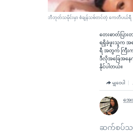
ဘီဘုတ်သမိုင်းမှာ စံချန်သစ်တင်တဲ့ ကေတီပယ်ရီ
တေးဓာတ်ပြားတချ
ရရှိခဲ့ဖူးသူက 
ရီ အတွက် ကြီးက
ဒီလိုအခြေအနေကို
နိုင်ပါတယ်။
မျှဝေပါ
အေး
ဆက်စပ်သတင