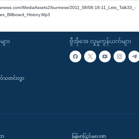
oanews.com/MediaAssets2/burmese/2011_08/08-18-11_Lets_Talk33_-
s_Billboard_History.Mp3
ုများ
ဗွီအိုအေ လူမှုကွန်ယက်များ
းလ်သတင်းလွှာ
ပညာ
မြန်မာပြည်မှပေးစာ