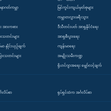
အနာဂတ်ကမ္ဘာ
မြင်ကွင်းကျယ်မှတ်စုများ
ကမ္ဘာတလွှားခရီးသွား
း အားကစား
ဒီသီတင်းပတ် အာရှနိုင်ငံရေး
ားသတင်းများ
အာရှစီးပွားရေး
်မာ နှိုင်းယှဉ်ချက်
ကျန်းမာရေး
ပြားသတင်းများ
အမျိုးသမီးကဏ္ဍ
ရိုဟင်ဂျာအရေး မျှော်လင့်ချက်
်္ဂလိပ်စာ
ရုပ်ရှင်ထဲက အင်္ဂလိပ်စာ