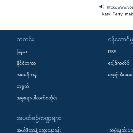
http://www.v
_Katy_Perry_make
သတင်း
၀န်ဆောင်မှ
မြန်မာ
RSS
နိုင်ငံတကာ
ပေါ့ဒ်ကတ်စ်
အမေရိကန်
နေ့စဉ်အီးမေ
တရုတ်
အစ္စရေး-ပါလက်စတိုင်း
အပတ်စဉ်ကဏ္ဍများ
အယ်ဒီတာနဲ့ ဆွေးနွေးခန်း
သိပ္ပံနဲ့နည်း