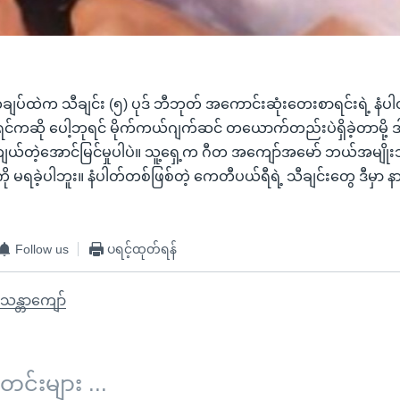
ပ်ထဲက သီချင်း (၅) ပုဒ် ဘီဘုတ် အကောင်းဆုံးတေးစာရင်းရဲ့ နံပါတ
အရင်ကဆို ပေါ့ဘုရင် မိုက်ကယ်ဂျက်ဆင် တယောက်တည်းပဲရှိခဲ့တာမိ
ျယ်တဲ့အောင်မြင်မှုပါပဲ။ သူ့ရှေ့က ဂီတ အကျော်အမော် ဘယ်အမျို
 မရခဲ့ပါဘူး။ နံပါတ်တစ်ဖြစ်တဲ့ ကေတီပယ်ရီရဲ့ သီချင်းတွေ ဒီမှာ 
Follow us
ပရင့်ထုတ်ရန်
သန္တာကျော်
်းများ ...