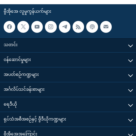
ဗွီအိုအေ လူမှုကွန်ယက်များ
သတင်း
၀န်ဆောင်မှုများ
အပတ်စဉ်ကဏ္ဍများ
အင်္ဂလိပ်သင်ခန်းစာများ
ရေဒီယို
ရုပ်သံအစီအစဉ်နှင့် ဗွီဒီယိုကဏ္ဍများ
ဗွီအိုအေအကြောင်း