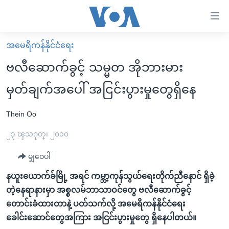
သုံး
ရ
လွယ်ကူ
အမေရိကန်နိုင်ငံရေး
မူလစာမျက်နှာ
စေ
ဗလီဆောက်ခွင့် သမ္မတ အိုဘားမား
မြန်မာ
သည့်
မှတ်ချက်အပေါ် အငြင်းပွားမှုတွေရှိနေ
ကမ္ဘာ့သတင်းများ
Link
ဗွီဒီယို
နိုင်ငံတကာ
Thein Oo
များ
သတင်းလွတ်လပ်ခွင့်
အမေရိကန်
၂၃ ၾသဂုတ္၊ ၂၀၁၀
ပင်မ
ရပ်ဝန်းတခု လမ်းတခု အလွန်
တရုတ်
အကြောင်းအရာ
မျှဝေပါ
သို့
အင်္ဂလိပ်စာလေ့လာမယ်
အစ္စရေး-ပါလက်စတိုင်း
နယူးယောက်ခ်မြို့ အရင် ကမ္ဘာ့ကုန်သွယ်ရေးတိုက်ညီနောင် ရှိခဲ့
ကျော်
အပတ်စဉ်ကဏ္ဍများ
အမေရိကန်သုံးအီဒီယံ
တဲ့နေရာနားမှာ အစ္စလမ်ဘာသာဝင်တွေ ဗလီဆောက်ခွင့်
ကြည့်
ရေဒီယိုနှင့်ရုပ်သံ အချက်အလက်များ
မကြေးမုံရဲ့ အင်္ဂလိပ်စာ
ရေဒီယို
တောင်းခံထားတာနဲ့ ပတ်သက်လို့ အမေရိကန်နိုင်ငံရေး
ရန်
ခေါင်းဆောင်တွေအကြား အငြင်းပွားမှုတွေ ရှိနေပါတယ်။
ပင်မ
ရေဒီယို/တီဗွီအစီအစဉ်
ရုပ်ရှင်ထဲက အင်္ဂလိပ်စာ
တီဗွီ