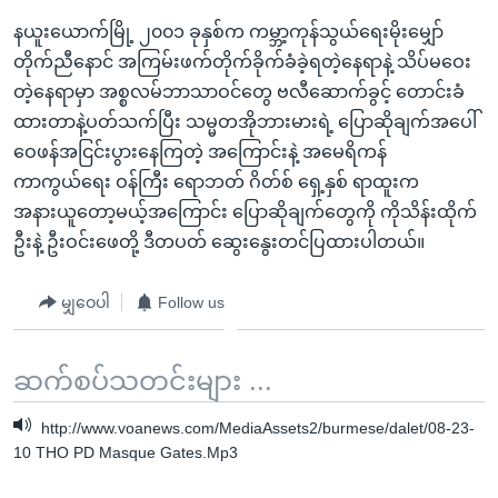
အ
သုတပဒေသာ အင်္ဂလိပ်စာ
နယူးယောက်မြို့ ၂၀၀၁ ခုနှစ်က ကမ္ဘာ့ကုန်သွယ်ရေးမိုးမျှော်
ညွန်း
Learning English
တိုက်ညီနောင် အကြမ်းဖက်တိုက်ခိုက်ခံခဲ့ရတဲ့နေရာနဲ့ သိပ်မဝေး
စာမျက်နှာ
တဲ့နေရာမှာ အစ္စလမ်ဘာသာဝင်တွေ ဗလီဆောက်ခွင့် တောင်းခံ
သို့
ဗွီအိုအေ လူမှုကွန်ယက်များ
ထားတာနဲ့ပတ်သက်ပြီး သမ္မတအိုဘားမားရဲ့ ပြောဆိုချက်အပေါ်
ကျော်
ဝေဖန်အငြင်းပွားနေကြတဲ့ အကြောင်းနဲ့ အမေရိကန်
ကြည့်
ကာကွယ်ရေး ဝန်ကြီး ရောဘတ် ဂိတ်စ် ရှေ့နှစ် ရာထူးက
ရန်
ဘာသာစကားများ
အနားယူတော့မယ့်အကြောင်း ပြောဆိုချက်တွေကို ကိုသိန်းထိုက်
ရှာဖွေ
ဦးနဲ့ ဦးဝင်းဖေတို့ ဒီတပတ် ဆွေးနွေးတင်ပြထားပါတယ်။
ရန်
နေရာ
မျှဝေပါ
Follow us
သို့
ကျော်
ရန်
ဆက်စပ်သတင်းများ ...
http://www.voanews.com/MediaAssets2/burmese/dalet/08-23-
10 THO PD Masque Gates.Mp3