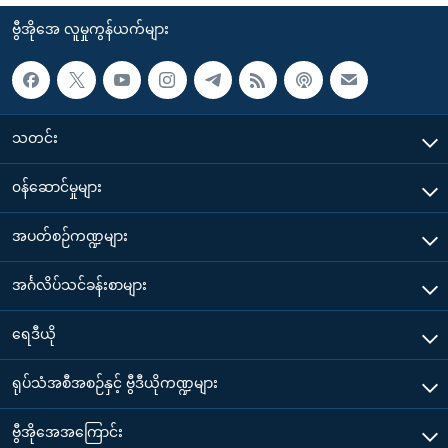
ဗွီအိုအေ လူမှုကွန်ယက်များ
သတင်း
၀န်ဆောင်မှုများ
အပတ်စဉ်ကဏ္ဍများ
အင်္ဂလိပ်သင်ခန်းစာများ
ရေဒီယို
ရုပ်သံအစီအစဉ်နှင့် ဗွီဒီယိုကဏ္ဍများ
ဗွီအိုအေအကြောင်း