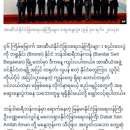
အ
သုတပဒေသာ အင်္ဂလိပ်စာ
ညွန်း
Learning English
စာမျက်နှာ
သို့
ဗွီအိုအေ လူမှုကွန်ယက်များ
အာဆီယံနိုင်ငံခြားရေးဝန်ကြီးများ ဆွေးနွေးပွဲ။ (ဇွန် ၃၀ ရက်၊ ၂၀၁၃)။
ကျော်
ကြည့်
၄၆ ကြိမ်မြောက် အာဆီယံနိုင်ငံခြားရေးဝန်ကြီးမျာ
း စည်းဝေးပွဲ
ရန်
ဘာသာစကားများ
ကို ဘရူနိုင်း (Brunei) နိုင်ငံ ဘန်ဒါဆရီဘန်ဂဝန် (Bandar Seri
ရှာဖွေ
Begawan) မြို့တော်မှာ ဒီကနေ့ ကျင်းပပါတယ်။ အာဆီယံအဖွဲ့
ရန်
ဝင်နိုင်ငံတချို့အပြင် တရုတ်၊ ဂျပန် စတဲ့ နိုင်ငံတွေကြား သူပိုင်
နေရာ
ကိုယ်ပိုင် အငြင်းပွားနေတဲ့ ကျွန်းတွေ ရှိရာ တောင်တရုတ်
သို့
ပင်လယ်ထဲမှာ မဖြစ်မနေ လိုက်နာရမယ့် စည်းမျဉ်းတွေကို အခု
ကျော်
ဆွေးနွေးပွဲကနေ သဘောတူမှု ရရှိနိုင်မယ်လို့ မျှော်လင့်ရပါတယ်။
ရန်
ဘန်ဒါဆရီဘန်ဂဝန်မှာ ရောက်နေတဲ့ မြန်မာနိုင်ငံခြားရေးဝန်ကြီး
ဦးဝဏ္ဏမောင်လွင်နဲ့ မလေးရှားနိုင်ငံခြားရေးဝန်ကြီး Datuk Seri
Anifah Aman တို့ မနေ့တုန်းက သီးခြား အလွတ်သဘော တွေ့ဆုံ