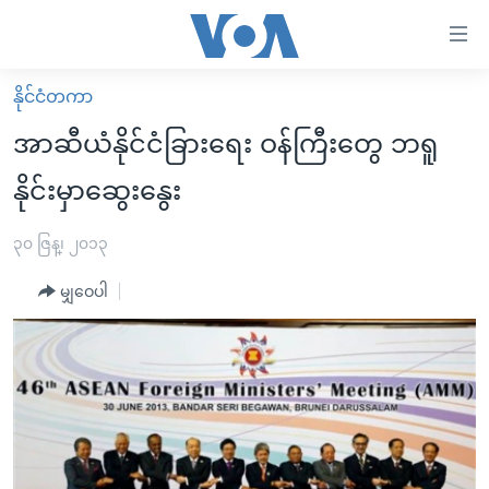
သုံး
ရ
လွယ်ကူ
နိုင်ငံတကာ
မူလစာမျက်နှာ
စေ
အာဆီယံနိုင်ငံခြားရေး ဝန်ကြီးတွေ ဘရူ
မြန်မာ
သည့်
နိုင်းမှာဆွေးနွေး
ကမ္ဘာ့သတင်းများ
Link
ဗွီဒီယို
နိုင်ငံတကာ
၃၀ ဇြန္၊ ၂၀၁၃
များ
သတင်းလွတ်လပ်ခွင့်
အမေရိကန်
ပင်မ
မျှဝေပါ
ရပ်ဝန်းတခု လမ်းတခု အလွန်
တရုတ်
အကြောင်းအရာ
သို့
အင်္ဂလိပ်စာလေ့လာမယ်
အစ္စရေး-ပါလက်စတိုင်း
ကျော်
အပတ်စဉ်ကဏ္ဍများ
အမေရိကန်သုံးအီဒီယံ
ကြည့်
ရေဒီယိုနှင့်ရုပ်သံ အချက်အလက်များ
မကြေးမုံရဲ့ အင်္ဂလိပ်စာ
ရေဒီယို
ရန်
ပင်မ
ရေဒီယို/တီဗွီအစီအစဉ်
ရုပ်ရှင်ထဲက အင်္ဂလိပ်စာ
တီဗွီ