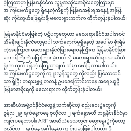
ခဲ့ကြတာမှာ မြန်မာနိုင်ငံက လူမှုအသိုင်းအဝိုင်းတွေကြားမှာ
အကြမ်းဖက်မှုတွေ ရှိနေတဲ့ကိစ္စကို မြန်မာအစိုးရအနေနဲ့ အမြန်
ဆုံး ကိုင်တွယ်ဖြေရှင်းဖို့ မလေးရှားဘက်က တိုက်တွန်းခဲ့ပါတယ်။
မြန်မာနိုင်ငံမှာဖြစ်တဲ့ ပဋိပက္ခတွေဟာ မလေးရှားနိုင်ငံအပါအဝင်
အိမ်နီးချင်းနိုင်ငံတွေမှာပါ သက်ရောက်မှုရှိနေတဲ့ အပေါ်မှာ စိုးရိမ်
တဲ့အကြောင်း မလေးရှားနိုင်ငံခြားရေးဝန်ကြီးက မြန်မာနိုင်ငံခြား
ရေးဝန်ကြီးကို ပြောကြား ခဲ့တယ်လို့ မလေးရှားဆိုင်ရာ အာဆီယံ
ရုံးက ထုတ်ပြန်တဲ့ ကြေညာချက် ထဲမှာ ဖော်ပြထားပါတယ်။
အကြမ်းဖက်မှုတွေကို ကျူးလွန်သူတွေ ကိုလည်း မြင်သာထင်
သာ ရှိပြီး တရားမျှမျှတတနဲ့ ဥပဒေကြောင်းကနေ အရေးယူဖို့
မြန်မာအစိုးရကို မလေးရှားက တိုက်တွန်းခဲ့ပါတယ်။
အာဆီယံအဖွဲ့ဝင်နိုင်ငံတွေနဲ့ သက်ဆိုင်တဲ့ စည်းဝေးပွဲတွေကို
ဇွန်လ ၂၉ ရက်နေ့ကနေ ဇူလိုင်လ ၂ ရက်နေ့အထိ ဘရူနိုင်းနိုင်ငံမှာ
ကျင်းပနေတာပါ။ ARF အာဆီယံဒေသတွင်း ဆွေးနွေးပွဲကိုတော့
ဇူလိုင်လ ၂ ရက်နေ့ အင်္ဂါနေ့မှာ ကျင်းပမှာဖြစ်ပါတယ်။ ဒီ