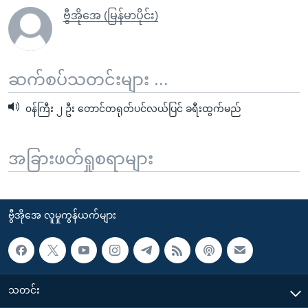
ဗွီအိုအေ (မြန်မာပိုင်း)
ဆက်စပ်သတင်းများ ...
၀န်ကြီး ၂ ဦး တောင်တရုတ်ပင်လယ်ပြင် ခရီးထွက်မည်
အခြားဖတ်ရှုစရာများ
ဗွီအိုအေ လူမှုကွန်ယက်များ
သတင်း