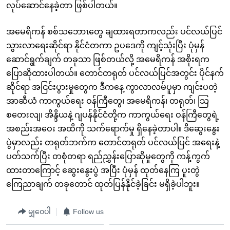
လုပ်ဆောင်နေခဲ့တာ ဖြစ်ပါတယ်။
အမေရိကန် စစ်သဘောၤတွေ ချထားရတာကလည်း ပင်လယ်ပြင်
သွားလာရေးဆိုင်ရာ နိုင်ငံတကာ ဥပဒေကို ကျင့်သုံးပြီး ပုံမှန်
ဆောင်ရွက်ချက် တခုသာ ဖြစ်တယ်လို့ အမေရိကန် အစိုးရက
ပြောဆိုထားပါတယ်။ တောင်တရုတ် ပင်လယ်ပြင်အတွင်း ပိုင်နက်
ဆိုင်ရာ အငြင်းပွားမှုတွေက ဒီကနေ့ ကွာလာလမ်ပူမှာ ကျင်းပတဲ့
အာဆီယံ ကာကွယ်ရေး ဝန်ကြီတွေ၊ အမေရိကန်၊ တရုတ်၊ သြ
စတေးလျ၊ အိန္ဒိယနဲ့ ဂျပန်နိုင်ငံတို့က ကာကွယ်ရေး ဝန်ကြီတွေရဲ့
အစည်းအဝေး အထိကို သက်ရောက်မှု ရှိနေခဲ့တာပါ။ ဒီဆွေးနွေး
ပွဲမှာလည်း တရုတ်ဘက်က တောင်တရုတ် ပင်လယ်ပြင် အရေးနဲ့
ပတ်သက်ပြီး တစုံတရာ ရည်ညွှန်းပြောဆိုမှုတွေကို ကန့်ကွက်
ထားတာကြောင့် ဆွေးနွေးပွဲ အပြီး ပုံမှန် ထုတ်နေကြ ပူးတွဲ
ကြေညာချက် တခုတောင် ထုတ်ပြန်နိုင်ခဲ့ခြင်း မရှိခဲ့ပါဘူး။
မျှဝေပါ
Follow us