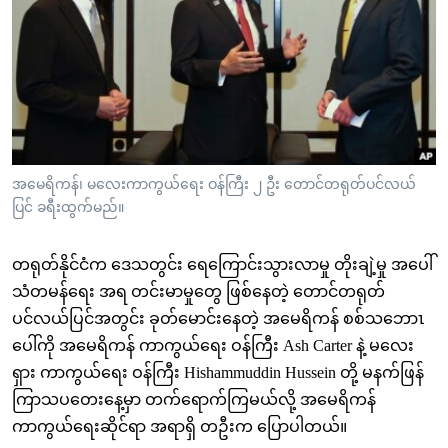
အ
သုတပဒေသာ အင်္ဂလိပ်စာ
ညွန်း
Learning English
စာမျက်နှာ
သို့
ဗွီအိုအေ လူမှုကွန်ယက်များ
ကျော်
ကြည့်
ရန်
ဘာသာစကားများ
အမေရိကန်၊ မလေးကာကွယ်ရေး ဝန်ကြီး ၂ ဦး တောင်တရုတ်ပင်လယ်
ရှာဖွေ
ပြင် ခရီးထွက်မည်။
ရန်
နေရာ
တရုတ်နိုင်ငံက ဒေသတွင်း ရေကြောင်းသွားလာမှု တိုးချဲ့မှု အပေါ်
သို့
သံတမန်ရေး အရ တင်းမာမှုတွေ ဖြစ်နေတဲ့ တောင်တရုတ်
ကျော်
ပင်လယ်ပြင်အတွင်း ခုတ်မောင်းနေတဲ့ အမေရိကန် စစ်သဘောၤ
ရန်
ပေါ်ကို အမေရိကန် ကာကွယ်ရေး ဝန်ကြီး Ash Carter နဲ့ မလေး
ရှား ကာကွယ်ရေး ဝန်ကြီး Hishammuddin Hussein တို့ မနက်ဖြန်
ကြာသပတေးနေ့မှာ တက်ရောက်ကြမယ်လို့ အမေရိကန်
ကာကွယ်ရေးဆိုင်ရာ အရာရှိ တဦးက ပြောပါတယ်။