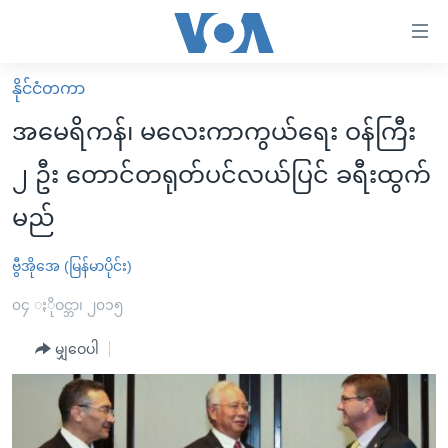
သုံး
ရ
လွယ်ကူ
နိုင်ငံတကာ
မူလစာမျက်နှာ
စေ
အမေရိကန်၊ မလေးကာကွယ်ရေး ဝန်ကြီး
မြန်မာ
သည့်
၂ ဦး တောင်တရုတ်ပင်လယ်ပြင် ခရီးထွက်
ကမ္ဘာ့သတင်းများ
Link
မည်
ဗွီဒီယို
နိုင်ငံတကာ
များ
သတင်းလွတ်လပ်ခွင့်
အမေရိကန်
ပင်မ
ဗွီအိုအေ (မြန်မာပိုင်း)
ရပ်ဝန်းတခု လမ်းတခု အလွန်
တရုတ်
အကြောင်းအရာ
၀၄ ႏိုဝင္ဘာ၊ ၂၀၁၅
သို့
အင်္ဂလိပ်စာလေ့လာမယ်
အစ္စရေး-ပါလက်စတိုင်း
ကျော်
မျှဝေပါ
အပတ်စဉ်ကဏ္ဍများ
အမေရိကန်သုံးအီဒီယံ
ကြည့်
ရေဒီယိုနှင့်ရုပ်သံ အချက်အလက်များ
မကြေးမုံရဲ့ အင်္ဂလိပ်စာ
ရေဒီယို
ရန်
ပင်မ
ရေဒီယို/တီဗွီအစီအစဉ်
ရုပ်ရှင်ထဲက အင်္ဂလိပ်စာ
တီဗွီ