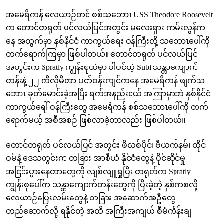
အမေရိကန် လေယာဉ်တင် စစ်သဘောၤ USS Theodore Roosevelt
က တောင်တရုတ် ပင်လယ်ပြင်အတွင်း မလေးရှား ကမ်းလွန်က
နေ
အထွက်မှာ
နှစ်နိုင်ငံ ကာကွယ်ရေး ဝန်ကြီးတို့ သဘောၤပေါ်ကို
တက်ရောက်ကြမှာ ဖြစ်ပါတယ်။ တောင်တရုတ် ပင်လယ်ပြင်
အတွင်းက Spratly ကျွန်းစုထဲမှာ ပါဝင်တဲ့ Subi သန္တာကျောက်
တန်းနဲ့ ၂၂ ကီလိုမီတာ ပတ်ဝန်းကျင်ကနေ အမေရိကန် ဖျက်သ
ဘောၤ ခုတ်မောင်းခဲ့အပြီး ရက်အနည်းငယ် အကြာမှာဘဲ နှစ်နိုင်ငံ
ကာကွယ်ရေါ် ဝန်ကြီးတွေ အမေရိကန် စစ်သဘောၤပေါ်ကို တက်
ရောက်မယ့် အစီအစဉ် ဖြစ်လာခဲ့တာလည်း ဖြစ်ပါတယ်။
တောင်တရုတ် ပင်လယ်ပြင် အတွင်း ဖိလစ်ပိုင်၊ ဗီယက်နမ်၊ တိုင်
ဝမ်နဲ့ ဒေသတွင်းက တခြား အာစီယံ နိုင်ငံတွေနဲ့ ပိုင်ဆိုင်မှု
အငြင်းပွားနေတာတွေကို လျစ်လျူရှုပြီး တရုတ်က Spratly
ကျွန်းစုပေါ်က သန္တာကျောက်တန်းတွေကို ပြီးခဲ့တဲ့ နှစ်ကစလို့
လေယာဉ်ပြေးလမ်းတွေနဲ့ တခြား အဆောက်အဦတွေ
တည်ဆောက်လို့ ရနိုင်တဲ့ အထိ အကြီးအကျယ် စီမံကိန်းချ