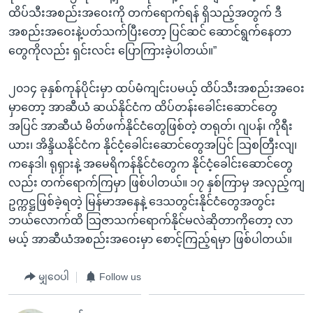
ထိပ်သီးအစည်းအဝေးကို တက်ရောက်ရန် ရှိသည့်အတွက် ဒီ
အစည်းအဝေးနဲ့ပတ်သက်ပြီးတော့ ပြင်ဆင် ဆောင်ရွက်နေတာ
တွေကိုလည်း ရှင်းလင်း ပြောကြားခဲ့ပါတယ်။”
၂၀၁၄ ခုနှစ်ကုန်ပိုင်းမှာ ထပ်မံကျင်းပမယ့် ထိပ်သီးအစည်းအဝေး
မှာတော့ အာဆီယံ ဆယ်နိုင်ငံက ထိပ်တန်းခေါင်းဆောင်တွေ
အပြင် အာဆီယံ မိတ်ဖက်နိုင်ငံတွေဖြစ်တဲ့ တရုတ်၊ ဂျပန်၊ ကိုရီး
ယား၊ အိန္ဒိယနိုင်ငံက နိုင်ငံ့ခေါင်းဆောင်တွေအပြင် သြစတြီးလျ၊
ကနေဒါ၊ ရုရှားနဲ့ အမေရိကန်နိုင်ငံတွေက နိုင်ငံ့ခေါင်းဆောင်တွေ
လည်း တက်ရောက်ကြမှာ ဖြစ်ပါတယ်။ ၁၇ နှစ်ကြာမှ အလှည့်ကျ
ဥက္ကဋ္ဌဖြစ်ခဲ့ရတဲ့ မြန်မာအနေနဲ့ ဒေသတွင်းနိုင်ငံတွေအတွင်း
ဘယ်လောက်ထိ သြဇာသက်ရောက်နိုင်မလဲဆိုတာကိုတော့ လာ
မယ့် အာဆီယံအစည်းအဝေးမှာ စောင့်ကြည့်ရမှာ ဖြစ်ပါတယ်။
မျှဝေပါ
Follow us