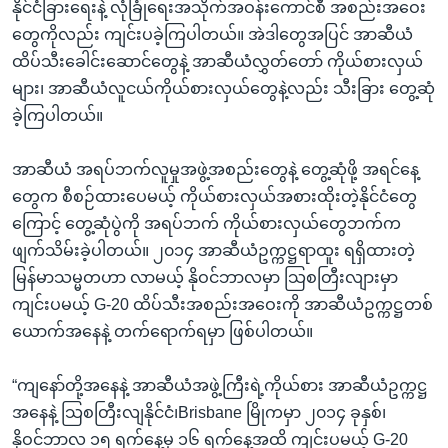
နိုင်ငံခြားရေးနဲ့ လုံခြုံရေးအသိုက်အဝန်းကောင်စီ အစည်းအဝေး
တွေကိုလည်း ကျင်းပခဲ့ကြပါတယ်။ အဲဒါတွေအပြင် အာဆီယံ
ထိပ်သီးခေါင်းဆောင်တွေနဲ့ အာဆီယံလွှတ်တော် ကိုယ်စားလှယ်
များ၊ အာဆီယံလူငယ်ကိုယ်စားလှယ်တွေနဲ့လည်း သီးခြား တွေ့ဆုံ
ခဲ့ကြပါတယ်။
အာဆီယံ အရပ်ဘက်လူမှုအဖွဲ့အစည်းတွေနဲ့ တွေ့ဆုံဖို့ အရင်နေ့
တွေက စီစဉ်ထားပေမယ့် ကိုယ်စားလှယ်အစားထိုးတဲ့နိုင်ငံတွေ
ကြောင့် တွေ့ဆုံပွဲကို အရပ်ဘက် ကိုယ်စားလှယ်တွေဘက်က
ဖျက်သိမ်းခဲ့ပါတယ်။ ၂၀၁၄ အာဆီယံဥက္ကဋ္ဌရာထူး ရရှိထားတဲ့
မြန်မာသမ္မတဟာ လာမယ့် နိုဝင်ဘာလမှာ သြစတြီးလျားမှာ
ကျင်းပမယ့် G-20 ထိပ်သီးအစည်းအဝေးကို အာဆီယံဥက္ကဋ္ဌတစ်
ယောက်အနေနဲ့ တက်ရောက်ရမှာ ဖြစ်ပါတယ်။
“ကျနော်တို့အနေနဲ့ အာဆီယံအဖွဲ့ကြီးရဲ့ကိုယ်စား အာဆီယံဥက္ကဋ္ဌ
အနေနဲ့ သြစတြီးလျနိုင်ငံ၊Brisbane မြိုကမှာ ၂၀၁၄ ခုနှစ်၊
နိုဝင်ဘာလ ၁၅ ရက်နေ့မှ ၁၆ ရက်နေ့အထိ ကျင်းပမယ့် G-20