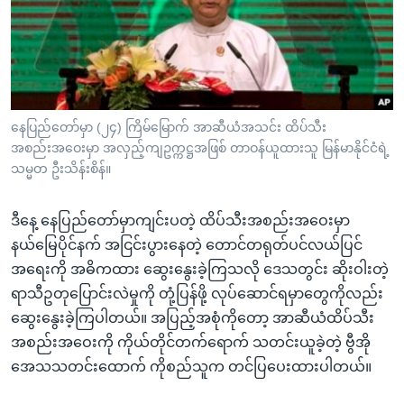
အ
သုတပဒေသာ အင်္ဂလိပ်စာ
ညွန်း
Learning English
စာမျက်နှာ
သို့
ဗွီအိုအေ လူမှုကွန်ယက်များ
ကျော်
ကြည့်
နေပြည်တော်မှာ (၂၄) ကြိမ်မြောက် အာဆီယံအသင်း ထိပ်သီး
အစည်းအဝေးမှာ အလှည့်ကျဥက္ကဋ္ဌအဖြစ် တာဝန်ယူထားသူ မြန်မာနိုင်ငံရဲ့
ရန်
ဘာသာစကားများ
သမ္မတ ဦးသိန်းစိန်။
ရှာဖွေ
ရန်
ဒီနေ့ နေပြည်တော်မှာကျင်းပတဲ့ ထိပ်သီးအစည်းအဝေးမှာ
နေရာ
နယ်မြေပိုင်နက် အငြင်းပွားနေတဲ့ တောင်တရုတ်ပင်လယ်ပြင်
သို့
အရေးကို အဓိကထား ဆွေးနွေးခဲ့ကြသလို ဒေသတွင်း ဆိုးဝါးတဲ့
ကျော်
ရာသီဥတုပြောင်းလဲမှုကို တုံ့ပြန်ဖို့ လုပ်ဆောင်ရမှာတွေကိုလည်း
ရန်
ဆွေးနွေးခဲ့ကြပါတယ်။ အပြည့်အစုံကိုတော့ အာဆီယံထိပ်သီး
အစည်းအဝေးကို ကိုယ်တိုင်တက်ရောက် သတင်းယူခဲ့တဲ့ ဗွီအို
အေသသတင်းထောက် ကိုစည်သူက တင်ပြပေးထားပါတယ်။