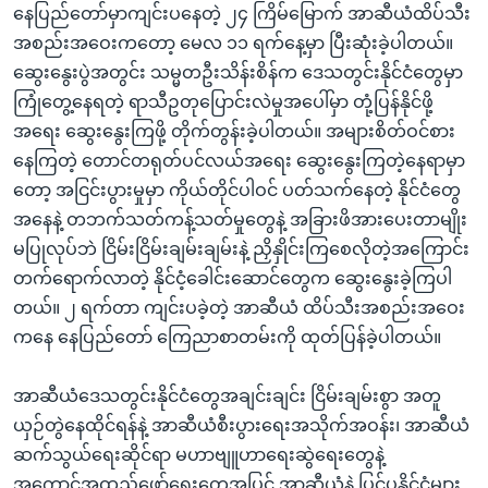
နေပြည်တော်မှာကျင်းပနေတဲ့ ၂၄ ကြိမ်မြောက် အာဆီယံထိပ်သီး
အစည်းအဝေးကတော့ မေလ ၁၁ ရက်နေ့မှာ ပြီးဆုံးခဲ့ပါတယ်။
ဆွေးနွေးပွဲအတွင်း သမ္မတဦးသိန်းစိန်က ဒေသတွင်းနိုင်ငံတွေမှာ
ကြုံတွေ့နေရတဲ့ ရာသီဥတုပြောင်းလဲမှုအပေါ်မှာ တုံ့ပြန်နိုင်ဖို့
အရေး ဆွေးနွေးကြဖို့ တိုက်တွန်းခဲ့ပါတယ်။ အများစိတ်ဝင်စား
နေကြတဲ့ တောင်တရုတ်ပင်လယ်အရေး ဆွေးနွေးကြတဲ့နေရာမှာ
တော့ အငြင်းပွားမှုမှာ ကိုယ်တိုင်ပါဝင် ပတ်သက်နေတဲ့ နိုင်ငံတွေ
အနေနဲ့ တဘက်သတ်ကန့်သတ်မှုတွေနဲ့ အခြားဖိအားပေးတာမျိုး
မပြုလုပ်ဘဲ ငြိမ်းငြိမ်းချမ်းချမ်းနဲ့ ညှိနှိုင်းကြစေလိုတဲ့အကြောင်း
တက်ရောက်လာတဲ့ နိုင်ငံ့ခေါင်းဆောင်တွေက ဆွေးနွေးခဲ့ကြပါ
တယ်။ ၂ ရက်တာ ကျင်းပခဲ့တဲ့ အာဆီယံ ထိပ်သီးအစည်းအဝေး
ကနေ နေပြည်တော် ကြေညာစာတမ်းကို ထုတ်ပြန်ခဲ့ပါတယ်။
အာဆီယံဒေသတွင်းနိုင်ငံတွေအချင်းချင်း ငြိမ်းချမ်းစွာ အတူ
ယှဉ်တွဲနေထိုင်ရန်နဲ့ အာဆီယံစီးပွားရေးအသိုက်အဝန်း၊ အာဆီယံ
ဆက်သွယ်ရေးဆိုင်ရာ မဟာဗျူဟာရေးဆွဲရေးတွေနဲ့
အကောင်အထည်ဖော်ရေးတွေအပြင် အာဆီယံနဲ့ ပြင်ပနိုင်ငံများ