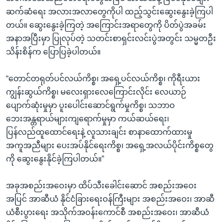
ဆက်ဆံရေး အလားအလာတွေကိုပါ ထည့်သွင်းဆွေးနွေးခဲ့ကြပါ
တယ်။ ဆွေးနွေးခဲ့ကြတဲ့ အကြောင်းအရာတွေကို ပိတ်ပွဲအခမ်း
အနာအပြီးမှာ ပြုလုပ်တဲ့ သတင်းစာရှင်းလင်းပွဲအတွင်း သမ္မတဦး
သိန်းစိန်က ပြောပြခဲ့ပါတယ်။
“တောင်တရုတ်ပင်လယ်ကိစ္စ၊ အရှေ့ပင်လယ်ကိစ္စ၊ ကိုရီးယား
ကျွန်းဆွယ်ကိစ္စ၊ မလေးရှားလေကြောင်းလိုင်း လေယာဉ်
ပျောက်ဆုံးမှုမှာ ပူးပေါင်းဆောင်ရွက်မှုကိစ္စ၊ သဘာဝ
ဘေးအန္တရာယ်များကျရောက်မှုမှာ ကယ်ဆယ်ရေး၊
ပြန်လည်ထူထောင်ရေးနဲ့ လူသားချင်း စာနာထောက်ထားမှု
အကူအညီများ ပေးအပ်နိုင်ရေးကိစ္စ၊ အရှေ့အလယ်ပိုင်းကိစ္စတွေ
ကို ဆွေးနွေးနိုင်ခဲ့ကြပါတယ်။”
အခုအစည်းအဝေးမှာ ထိပ်သီးခေါင်းဆောင် အစည်းအဝေး
အပြင် အာဆီယံ နိုင်ငံခြားရေးဝန်ကြီးများ အစည်းအဝေး၊ အာဆီ
ယံစီးပွားရေး အသိုက်အဝန်းကောင်စီ အစည်းအဝေး၊ အာဆီယံ