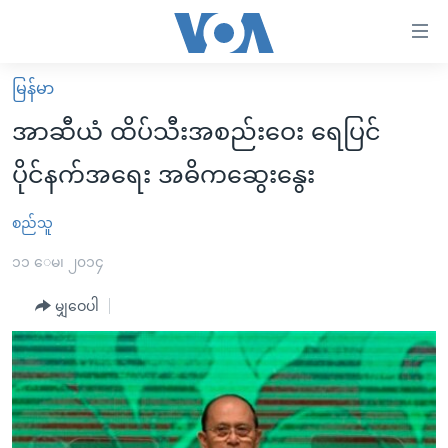
သုံး
ရ
လွယ်ကူ
မြန်မာ
မူလစာမျက်နှာ
စေ
အာဆီယံ ထိပ်သီးအစည်းဝေး ရေပြင်
မြန်မာ
သည့်
ပိုင်နက်အရေး အဓိကဆွေးနွေး
ကမ္ဘာ့သတင်းများ
Link
ဗွီဒီယို
နိုင်ငံတကာ
စည်သူ
များ
သတင်းလွတ်လပ်ခွင့်
အမေရိကန်
၁၁ ေမ၊ ၂၀၁၄
ပင်မ
ရပ်ဝန်းတခု လမ်းတခု အလွန်
တရုတ်
အကြောင်းအရာ
မျှဝေပါ
သို့
အင်္ဂလိပ်စာလေ့လာမယ်
အစ္စရေး-ပါလက်စတိုင်း
ကျော်
အပတ်စဉ်ကဏ္ဍများ
အမေရိကန်သုံးအီဒီယံ
ကြည့်
ရေဒီယိုနှင့်ရုပ်သံ အချက်အလက်များ
မကြေးမုံရဲ့ အင်္ဂလိပ်စာ
ရေဒီယို
ရန်
ပင်မ
ရေဒီယို/တီဗွီအစီအစဉ်
ရုပ်ရှင်ထဲက အင်္ဂလိပ်စာ
တီဗွီ