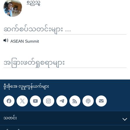
စည်သူ
ဆက်စပ်သတင်းများ ...
ASEAN Summit
အခြားဖတ်ရှုစရာများ
ဗွီအိုအေ လူမှုကွန်ယက်များ
သတင်း