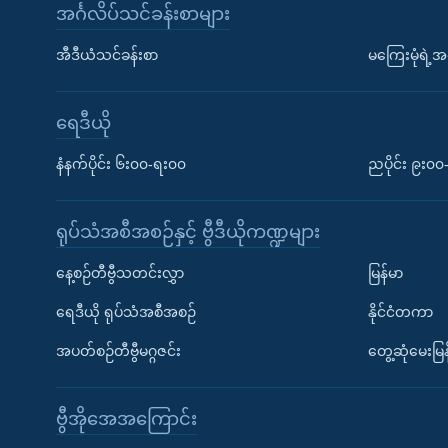
အင်္ဂလိပ်သင်ခန်းစာများ
အီဒီယံသင်ခန်းစာ
မကြေးမုံရဲ့အင
ရေဒီယို
နံနက်ပိုင်း ၆း၀၀-ရး၀၀
ညပိုင်း ၉း၀
ရုပ်သံအစီအစဉ်နှင့် ဗွီဒီယိုကဏ္ဍများ
နေ့စဉ်တီဗွီသတင်းလွှာ
မြန်မာ
ရေဒီယို ရုပ်သံအစီအစဉ်
နိုင်ငံတကာ
အပတ်စဉ်တီဗွီမဂ္ဂဇင်း
တွေ့ဆုံမေးမြန
ဗွီအိုအေအကြောင်း