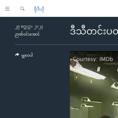
သုံး
ဗွီဒီယို
ရ
ရှာဖွေ
လွယ်ကူ
မူလစာမျက်နှာ
၂၉ စက္တင္ဘာ၊ ၂၀၂၃
ရ
ဒီသီတင်းပတ
စေ
မြန်မာ
လာ
ဉာဏ်ဝင်းအောင်
သည့်
ဒ်
ကမ္ဘာ့သတင်းများ
Link
ဗွီဒီယို
နိုင်ငံတကာ
မျှဝေပါ
များ
သတင်းလွတ်လပ်ခွင့်
အမေရိကန်
ပင်မ
ရပ်ဝန်းတခု လမ်းတခု အလွန်
တရုတ်
အကြောင်းအရာ
အင်္ဂလိပ်စာလေ့လာမယ်
အစ္စရေး-ပါလက်စတိုင်း
သို့
အပတ်စဉ်ကဏ္ဍများ
အမေရိကန်သုံးအီဒီယံ
ကျော်
ကြည့်
ရေဒီယိုနှင့်ရုပ်သံ အချက်အလက်များ
မကြေးမုံရဲ့ အင်္ဂလိပ်စာ
ရေဒီယို
ရန်
ရေဒီယို/တီဗွီအစီအစဉ်
ရုပ်ရှင်ထဲက အင်္ဂလိပ်စာ
တီဗွီ
ပင်မ