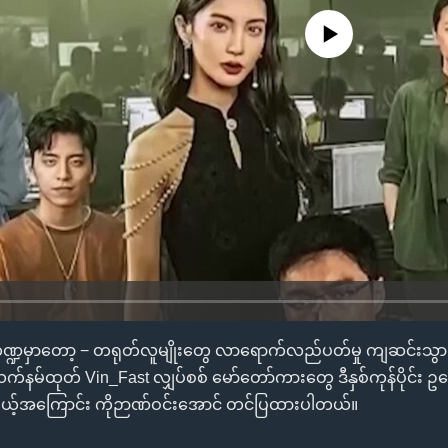
No media source currently availa
ကဏ္ဍမှာတော့ − တရုတ်လူမျိုးတွေ လာရောက်လည်ပတ်မှု ကျဆင်းသွား
ီယက်နမ်ထုတ် Vin_Fast လျှပ်စစ် မော်တော်ကားတွေ ဒီနှစ်ကုန်ပိုင်း ဥရ
ော့မယ့်အကြောင်း ကိုဉာဏ်ဝင်းအောင် တင်ပြထားပါတယ်။