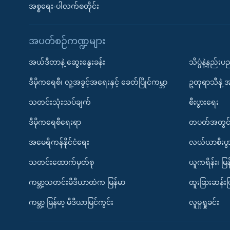
အစ္စရေး-ပါလက်စတိုင်း
အပတ်စဉ်ကဏ္ဍများ
အယ်ဒီတာနဲ့ ဆွေးနွေးခန်း
သိပ္ပံနဲ့နည်း
ဒီမိုကရေစီ၊ လူ့အခွင့်အရေးနှင့် ခေတ်ပြိုင်ကမ္ဘာ
ဥတုရာသီနဲ့ 
သတင်းသုံးသပ်ချက်
စီးပွားရေး
ဒီမိုကရေစီရေးရာ
တပတ်အတွင်
အမေရိကန်နိုင်ငံရေး
လယ်ယာစီးပွ
သတင်းထောက်မှတ်စု
ယူကရိန်း၊ မြန
ကမ္ဘာ့သတင်းမီဒီယာထဲက မြန်မာ
ထူးခြားဆန်း
ကမ္ဘာ့ မြန်မာ့ မီဒီယာမြင်ကွင်း
လူမှုရှုခင်း