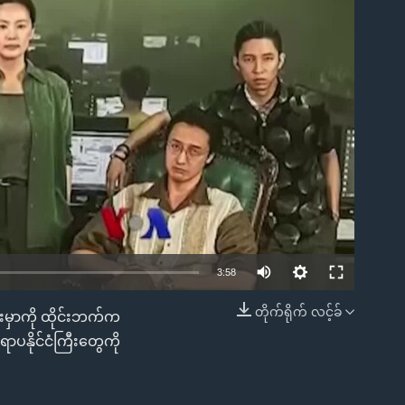
ble
3:58
တိုက်ရိုက် လင့်ခ်
မှာကို ထိုင်းဘက်က
EMBED
ောပနိုင်ငံကြီးတွေကို