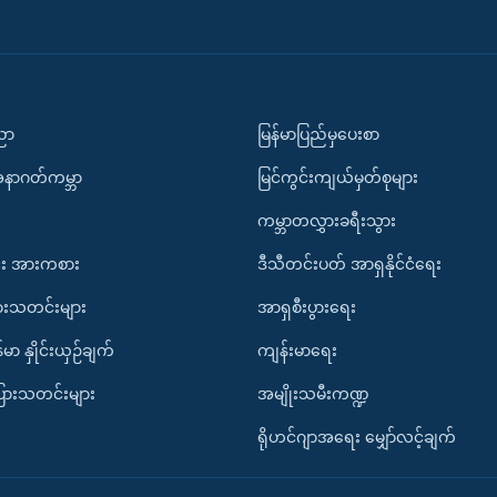
ပညာ
မြန်မာပြည်မှပေးစာ
အနာဂတ်ကမ္ဘာ
မြင်ကွင်းကျယ်မှတ်စုများ
ကမ္ဘာတလွှားခရီးသွား
း အားကစား
ဒီသီတင်းပတ် အာရှနိုင်ငံရေး
ားသတင်းများ
အာရှစီးပွားရေး
်မာ နှိုင်းယှဉ်ချက်
ကျန်းမာရေး
ပြားသတင်းများ
အမျိုးသမီးကဏ္ဍ
ရိုဟင်ဂျာအရေး မျှော်လင့်ချက်