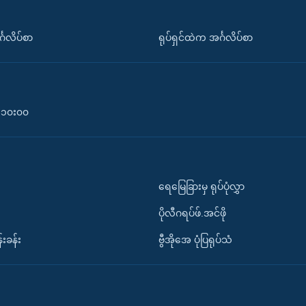
်္ဂလိပ်စာ
ရုပ်ရှင်ထဲက အင်္ဂလိပ်စာ
၀-၁၀း၀၀
ရေမြေခြားမှ ရုပ်ပုံလွှာ
ပိုလီဂရပ်ဖ်.အင်ဖို
်းခန်း
ဗွီအိုအေ ပုံပြရုပ်သံ