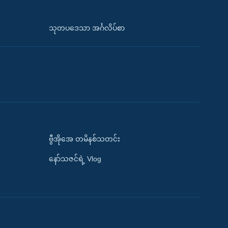
သုတပဒေသာ အင်္ဂလိပ်စာ
ဗွီအိုအေ တမိနစ်သတင်း
နော်သဇင်ရဲ့ Vlog