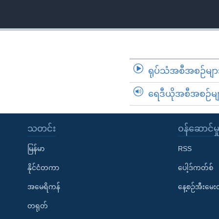
ရုပ်သံအစီအစဉ်မျာ
ရေဒီယိုအစီအစဉ်မျ
သတင်း
၀န်ဆောင်မှ
မြန်မာ
RSS
နိုင်ငံတကာ
ပေါ့ဒ်ကတ်စ်
အမေရိကန်
နေ့စဉ်အီးမေ
တရုတ်