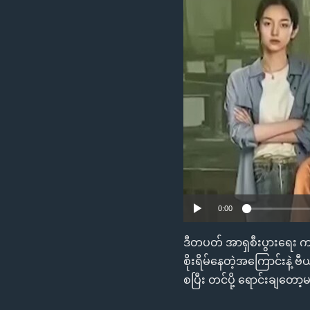
သုတပဒေသာ အင်္ဂလိပ်စာ
အ
ညွန်း
စာမျက်နှာ
သို့
ကျော်
ကြည့်
ရန်
ရှာဖွေ
ရန်
နေရာ
သို့
ကျော်
0:00
ရန်
ဒီတပတ် အာရှစီးပွားရေး 
စိုးရိမ်နေတဲ့အကြောင်းနဲ့ ဗ
စပြီး တင်ပို့ ရောင်းချတ