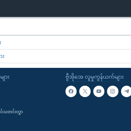
း
ား
ုများ
ဗွီအိုအေ လူမှုကွန်ယက်များ
းလ်သတင်းလွှာ