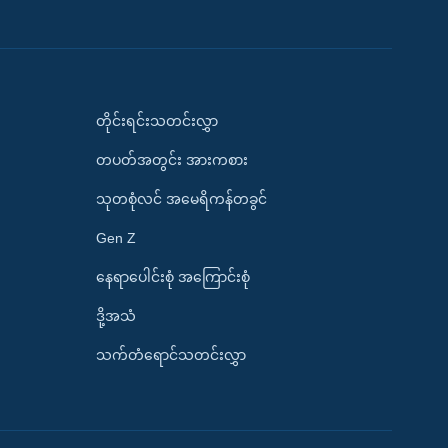
တိုင်းရင်းသတင်းလွှာ
တပတ်အတွင်း အားကစား
သုတစုံလင် အမေရိကန်တခွင်
Gen Z
နေရာပေါင်းစုံ အကြောင်းစုံ
ဒို့အသံ
သက်တံရောင်သတင်းလွှာ