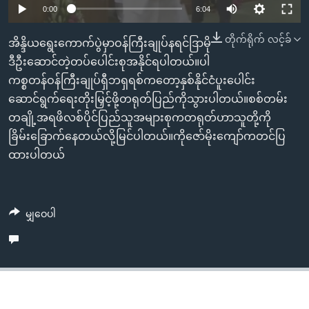
အ
0:00
6:04
သုတပဒေသာ အင်္ဂလိပ်စာ
ညွန်း
Learning English
တိုက်ရိုက် လင့်ခ်
စာမျက်နှာ
အိန္ဒိယရွေးကောက်ပွဲမှာဝန်ကြီးချုပ်နရင်ဒြာမို
သို့
ဗွီအိုအေ လူမှုကွန်ယက်များ
ဒီဦးဆောင်တဲ့တပ်ပေါင်းစုအနိုင်ရပါတယ်။ပါ
ကျော်
ကစ္စတန်ဝန်ကြီးချုပ်ရှီဘရှရစ်ကတော့နှစ်နိုင်ငံပူးပေါင်း
ကြည့်
ဆောင်ရွက်ရေးတိုးမြှင့်ဖို့တရုတ်ပြည်ကိုသွားပါတယ်။စစ်တမ်း
ရန်
တချို့အရဖိလစ်ပိုင်ပြည်သူအများစုကတရုတ်ဟာသူတို့ကို
ဘာသာစကားများ
ရှာဖွေ
ခြိမ်းခြောက်နေတယ်လို့မြင်ပါတယ်။ကိုဇော်မိုးကျော်ကတင်ပြ
ရန်
ထားပါတယ်
နေရာ
သို့
ကျော်
မျှဝေပါ
ရန်