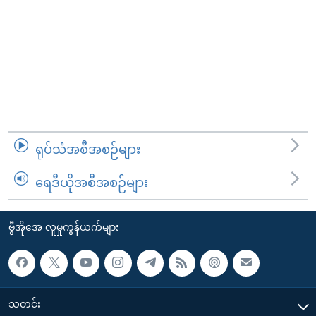
ရုပ်သံအစီအစဉ်များ
ရေဒီယိုအစီအစဉ်များ
ဗွီအိုအေ လူမှုကွန်ယက်များ
သတင်း