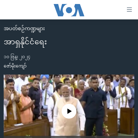
သုံး
ရ
လွယ်ကူ
အပတ်စဉ်ကဏ္ဍများ
မူလစာမျက်နှာ
စေ
အာရှနိုင်ငံရေး
မြန်မာ
သည့်
ကမ္ဘာ့သတင်းများ
၁၀ ဇြန္၊ ၂၀၂၄
Link
ဗွီဒီယို
နိုင်ငံတကာ
ဇော်မိုးကျော်
များ
သတင်းလွတ်လပ်ခွင့်
အမေရိကန်
ပင်မ
ရပ်ဝန်းတခု လမ်းတခု အလွန်
တရုတ်
အကြောင်းအရာ
သို့
အင်္ဂလိပ်စာလေ့လာမယ်
အစ္စရေး-ပါလက်စတိုင်း
ကျော်
အပတ်စဉ်ကဏ္ဍများ
အမေရိကန်သုံးအီဒီယံ
No media source currently available
ကြည့်
ရေဒီယိုနှင့်ရုပ်သံ အချက်အလက်များ
မကြေးမုံရဲ့ အင်္ဂလိပ်စာ
ရေဒီယို
ရန်
ပင်မ
ရေဒီယို/တီဗွီအစီအစဉ်
ရုပ်ရှင်ထဲက အင်္ဂလိပ်စာ
တီဗွီ