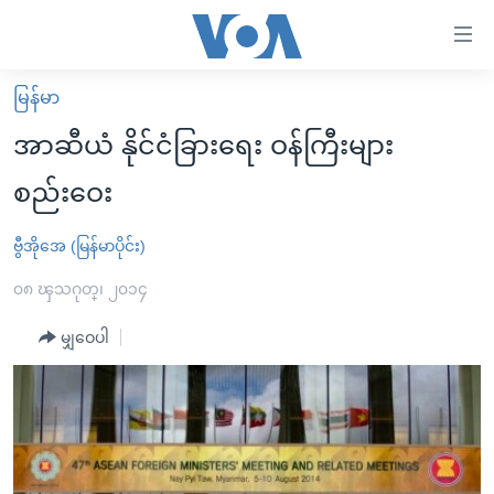
သုံး
ရ
လွယ်ကူ
မြန်မာ
မူလစာမျက်နှာ
စေ
အာဆီယံ နိုင်ငံခြားရေး ဝန်ကြီးများ
မြန်မာ
သည့်
စည်းဝေး
ကမ္ဘာ့သတင်းများ
Link
ဗွီဒီယို
နိုင်ငံတကာ
ဗွီအိုအေ (မြန်မာပိုင်း)
များ
သတင်းလွတ်လပ်ခွင့်
အမေရိကန်
၀၈ ၾသဂုတ္၊ ၂၀၁၄
ပင်မ
ရပ်ဝန်းတခု လမ်းတခု အလွန်
တရုတ်
အကြောင်းအရာ
မျှဝေပါ
သို့
အင်္ဂလိပ်စာလေ့လာမယ်
အစ္စရေး-ပါလက်စတိုင်း
ကျော်
အပတ်စဉ်ကဏ္ဍများ
အမေရိကန်သုံးအီဒီယံ
ကြည့်
ရေဒီယိုနှင့်ရုပ်သံ အချက်အလက်များ
မကြေးမုံရဲ့ အင်္ဂလိပ်စာ
ရေဒီယို
ရန်
ပင်မ
ရေဒီယို/တီဗွီအစီအစဉ်
ရုပ်ရှင်ထဲက အင်္ဂလိပ်စာ
တီဗွီ