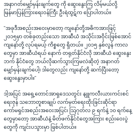
အနာဂတ်မျှော်မှန်းချက်တွေ ကို ဆွေးနွေးကြ လိမ့်မယ်လို့
မြန်မာပြန်ကြားရေးဝန်ကြီး ဦးရဲထွဋ်က ပြောပါတယ်။
"အခုဒီအစည်းအဝေးမှာတော့ ကျနော်တို့အဓိကအားဖြင့်
၂၀၁၅မှာ တစ်ခုတည်းသော အာဆီယံ အသိုင်းအဝိုင်းဖြစ်အောင်
ကျနော်တို့ လုပ်ရမယ့် ကိစ္စတွေ ရှိတယ်။ ၂၀၁၅ နှစ်လွန် ကာလ
တွေမှာ အာဆီယံရယ် နောက် တရုတ်နိုင်ငံလို အာဆီယံ ဆွေးနွေး
ဘက် နိုင်ငံတွေ ဘယ်လိုဆက်သွားကြမလဲဆိုတဲ့ အနာဂတ်
မျှော်မှန်းချက်ပေါ့၊ ဒါတွေလည်း ကျနော်တို့ ဆက်ပြီးတော့
ဆွေးနွေးမှာပါ။"
ဒါ့အပြင် အရှေ့တောင်အာရှဒေသတွင်း နျူကလီးယားကင်းစင်
ရေးဇုန် သဘောတူစာချုပ် လက်မှတ်ရေးထိုးခြင်းဆိုင်ရာ
ကော်မရှင်အစည်းအဝေးအပြင်၊ သြဂုတ်လ ၉ ရက်နဲ့ ၁၀ ရက်နေ့
တွေမှာတော့ အာဆီယံနဲ့ မိတ်ဖက်နိုင်ငံတွေအကြား စည်းဝေးပွဲ
တွေကို ကျင်းပသွားမှာ ဖြစ်ပါတယ်။