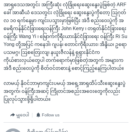
အာရှဒေသအတွင်း အကြီးဆုံး လုံခြုံရေးဆွေးနွေးပွဲဖြစ်တဲ့ ARF
ခေါ် အာဆီယံ ဒေသတွင်း လုံခြုံရေး ဆွေးနွေးပွဲကိုတော့ သြဂုတ်
လ ၁၀ ရက်နေ့မှာ ကျင်းပသွားမှာဖြစ်ပြီး အဲဒီ စည်းဝေးပွဲကို အ
မေရိကန်နိုင်ငံခြားရေးဝန်ကြီး John Kerry ၊ တရုတ်နိုင်ငံခြားရေး
ဝန်ကြီး Wang Yi ၊ မြောက်ကိုရီးယားနိုင်ငံခြားရေး ဝန်ကြီး Ri Su
Yong တို့အပြင် ကနေဒါ၊ ဂျပန်၊ တောင်ကိုရီးယား၊ အိန္ဒိယ၊ ဥရော
ပသမဂ္ဂ၊ ဩစတြေးလျ၊ နယူးဇီလန်နဲ့ ရုရှားနိုင်ငံက
ကိုယ်စားလှယ်တွေပါ တက်ရောက်မှာဖြစ်တဲ့အတွက် အများက
အဲဒီ စည်းဝေးပွဲကို စိတ်ဝင်တစားနဲ့ စောင့်ကြည့်နေကြပါတယ်။
လာမယ့် နိုဝင်ဘာမှာကျင်းပမယ့် အရှေ့အာရှထိပ်သီးဆွေးနွေးပွဲ
အတွက်၊ ဝန်ကြီးအဆင့် ကြိုတင်အစည်းအဝေးတွေကိုလည်း
ပြုလုပ်သွားဖို့ရှိပါတယ်။
မျှဝေပါ
Follow us