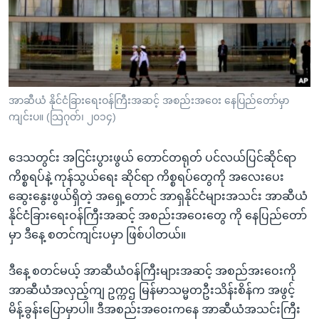
အ
သုတပဒေသာ အင်္ဂလိပ်စာ
ညွန်း
Learning English
စာမျက်နှာ
သို့
ဗွီအိုအေ လူမှုကွန်ယက်များ
ကျော်
ကြည့်
အာဆီယံ နိုင်ငံခြားရေးဝန်ကြီးအဆင့် အစည်းအဝေး နေပြည်တော်မှာ
ကျင်းပ။ (သြဂုတ်၊ ၂၀၁၄)
ရန်
ဘာသာစကားများ
ရှာဖွေ
ဒေသတွင်း အငြင်းပွားဖွယ် တောင်တရုတ် ပင်လယ်ပြင်ဆိုင်ရာ
ရန်
ကိစ္စရပ်နဲ့ ကုန်သွယ်ရေး ဆိုင်ရာ ကိစ္စရပ်တွေကို အလေးပေး
နေရာ
ဆွေးနွေးဖွယ်ရှိတဲ့ အရှေ့တောင် အာရှနိုင်ငံများအသင်း အာဆီယံ
သို့
နိုင်ငံခြားရေးဝန်ကြီးအဆင့် အစည်းအဝေးတွေ ကို နေပြည်တော်
ကျော်
မှာ ဒီနေ့ စတင်ကျင်းပမှာ ဖြစ်ပါတယ်။
ရန်
ဒီနေ့ စတင်မယ့် အာဆီယံဝန်ကြီးများအဆင့် အစည်အးဝေးကို
အာဆီယံအလှည့်ကျ ဥက္ကဌ မြန်မာသမ္မတဦးသိန်းစိန်က အဖွင့်
မိန့်ခွန်းပြောမှာပါ။ ဒီအစည်းအဝေးကနေ အာဆီယံအသင်းကြီး