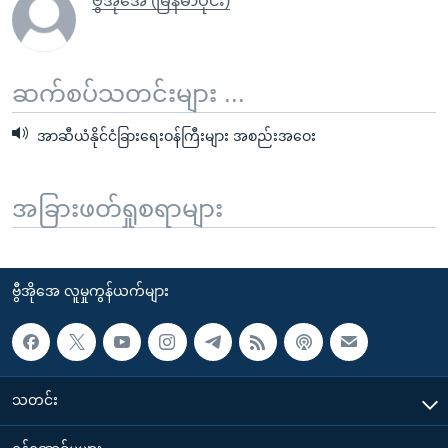
ဗွီအိုအေ (မြန်မာပိုင်း)
ဆက်စပ်သတင်းများ ...
အာဆီယံနိုင်ငံခြားရေးဝန်ကြီးများ အစည်းအဝေး
အခြားဖတ်ရှုစရာများ
ဗွီအိုအေ လူမှုကွန်ယက်များ
သတင်း