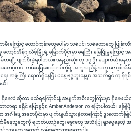
ောမီးကြောင့် တောင်ကုန်းတွေပေါ်မှာ သစ်ပင်၊ သစ်တောတွေ ပြုန်းတီ
လော့စ်အိန်ဂျလိစ့်မြို့ရဲ့ မြောက်ပိုင်းမှာ ရေကြီး မြေပြိုမှုကြောင့် 
ိမ်တချို့ ပျက်စီးခဲ့ရပါတယ်။ အနည်းဆုံး လူ ၁၇ ဦး ပျောက်ဆုံးနေတာန
စောင့်တပ်၊ ကမ်းခြေစောင့်တပ်တို့ရဲ့ အကူအညီနဲ့ အတူ လော့စ်အိန်း
 အဖွဲ့ကြီး ရောက်ရှိနေပြီး မနေ့ ဗုဒ္ဓဟူးနေ့မှာ အသက်ရှင် ကျန်ရစ်သ
တယ်။
ရှိနေလဲ ဆိုတာ မသိရကြောင်းနဲ့ အပျက်အစီးတွေကြားမှာ ရှိနေမယ်လို
ဘရာ ခရိုင် ပြောခွင့်ရ Amber Anderson က ပြောပါတယ်။ မြေပြိုမှု
းက အင်္ဂါနေ့ အစောပိုင်းမှာ ပျက်ပျယ်သွားခဲ့တာကြောင့် ဒူးလောက်မြုပ်
ိတ်မိနေသူတွေကို ရဟတ်ယာဉ်တွေ၊ ခွေးတွေ အသုံးပြု ရှာဖွေနေတဲ့ အ
ပ်သားတွေ အတွက် လမ်းရှင်းသွားစေတာပါ။