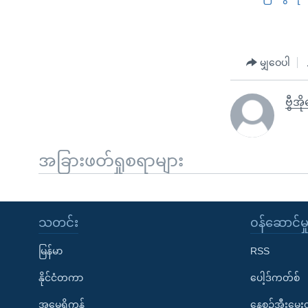
မျှဝေပါ
ဗွီအိ
အခြားဖတ်ရှုစရာများ
သတင်း
၀န်ဆောင်မှ
မြန်မာ
RSS
နိုင်ငံတကာ
ပေါ့ဒ်ကတ်စ်
အမေရိကန်
နေ့စဉ်အီးမေ