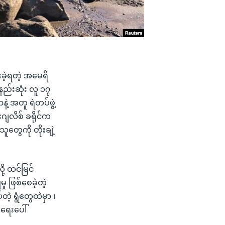
းခဲ့ရတဲ့ အမေရိ
အနည်းဆုံး လူ ၁၇
ဲ့ အတူ ရဲတပ်ဖွဲ့
ဂျလိစ် ခရိုင်က
ူတွေကို တိုးချဲ့
့ ထင်မြင်
 ဖြစ်စေခဲ့တဲ့
တဲ့ ရွံတွေထဲမှာ ၊
ရေးပေါ်