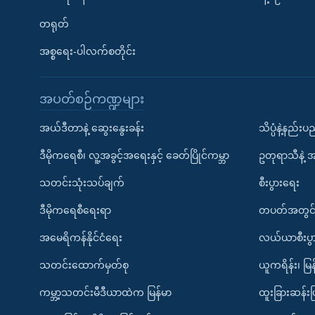
တရုတ်
အစ္စရေး-ပါလက်စတိုင်း
အပတ်စဉ်ကဏ္ဍများ
အယ်ဒီတာနဲ့ ဆွေးနွေးခန်း
သိပ္ပံနဲ့နည်း
ဒီမိုကရေစီ၊ လူ့အခွင့်အရေးနှင့် ခေတ်ပြိုင်ကမ္ဘာ
ဥတုရာသီနဲ့ 
သတင်းသုံးသပ်ချက်
စီးပွားရေး
ဒီမိုကရေစီရေးရာ
တပတ်အတွင်
အမေရိကန်နိုင်ငံရေး
လယ်ယာစီးပွ
သတင်းထောက်မှတ်စု
ယူကရိန်း၊ မြန
ကမ္ဘာ့သတင်းမီဒီယာထဲက မြန်မာ
ထူးခြားဆန်း