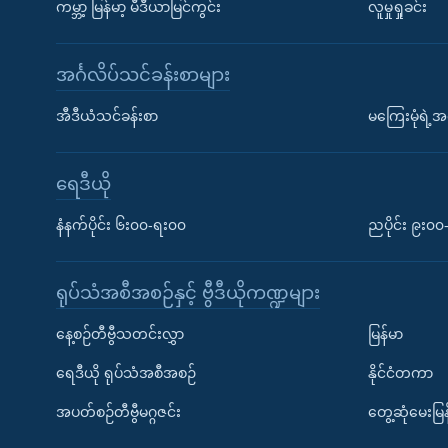
ကမ္ဘာ့ မြန်မာ့ မီဒီယာမြင်ကွင်း
လူမှုရှုခင်း
အင်္ဂလိပ်သင်ခန်းစာများ
အီဒီယံသင်ခန်းစာ
မကြေးမုံရဲ့အင
ရေဒီယို
နံနက်ပိုင်း ၆း၀၀-ရး၀၀
ညပိုင်း ၉း၀
ရုပ်သံအစီအစဉ်နှင့် ဗွီဒီယိုကဏ္ဍများ
နေ့စဉ်တီဗွီသတင်းလွှာ
မြန်မာ
ရေဒီယို ရုပ်သံအစီအစဉ်
နိုင်ငံတကာ
အပတ်စဉ်တီဗွီမဂ္ဂဇင်း
တွေ့ဆုံမေးမြန