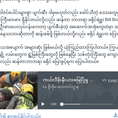
 ဒါဇင်ပေါင်းများစွာ ပျက်ဆီး ဒါမှမဟုတ်လည်း ခေါင်သီတဲ့ ဒေသတွေ
ြီးမားမား ရှိနိုင်တယ်လို့လည်း ဆန်တာ ဘာဘရာ ခရိုင်ရဲမှူး Bill 
 ဦးစားပေးလုပ်ငန်းကေတာ့ ပျက်စီးခဲ့တဲ့ အဆောက်အအုံတွေထဲမှာ 
ိနေသလားဆိုတာကို ဆန်းစစ်ဖို့ ဖြစ်တယ်လို့လည်း ခရိုင် ရဲမှူးက ပြ
 အသေအပျောက် အများဆုံး ဖြစ်မယ်လို့ ယုံကြည်ထားကြပါတယ်။ ကြွယ
ျို့ လမ်းတွေက ရွံ့မြစ်ကြီးတွေလို ဖြစ်နေပြီး သစ်တုံးကြီးတွေ ကျောက
ု့လည်း ဆန်တာဘာဘရာ ခရိုင် ပြောခွင့်ရက ပြောပါတယ်။
ကယ်လီဖိုးနီးယားမြေပြိုမှု လူ၁၇ဦးထက် မနည်းသေဆုံး
EMBE
by
ဗွီအိုအေသတင်းဌာန
No media source currently available
0:00
တ်၍ နားဆင်နိုင်ပါသည်။