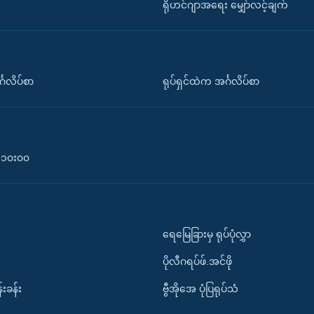
ရိုဟင်ဂျာအရေး မျှော်လင့်ချက်
်္ဂလိပ်စာ
ရုပ်ရှင်ထဲက အင်္ဂလိပ်စာ
၀-၁၀း၀၀
ရေမြေခြားမှ ရုပ်ပုံလွှာ
ပိုလီဂရပ်ဖ်.အင်ဖို
်းခန်း
ဗွီအိုအေ ပုံပြရုပ်သံ