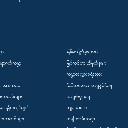
ပညာ
မြန်မာပြည်မှပေးစာ
အနာဂတ်ကမ္ဘာ
မြင်ကွင်းကျယ်မှတ်စုများ
ကမ္ဘာတလွှားခရီးသွား
း အားကစား
ဒီသီတင်းပတ် အာရှနိုင်ငံရေး
ားသတင်းများ
အာရှစီးပွားရေး
်မာ နှိုင်းယှဉ်ချက်
ကျန်းမာရေး
ပြားသတင်းများ
အမျိုးသမီးကဏ္ဍ