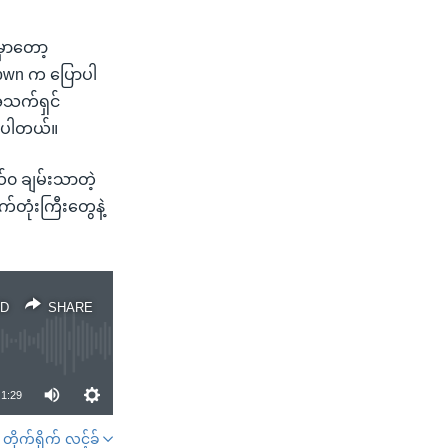
မှာတော့
Brown က ပြောပါ
အသက်ရှင်
ောပါတယ်။
်၀ ချမ်းသာတဲ့
်တုံးကြီးတွေနဲ့
D
SHARE
1:29
တိုက်ရိုက် လင့်ခ်