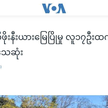
ိုးနီးယားမြေပြိုမှု လူ၁၇ဦးထ
သေဆုံး
း)