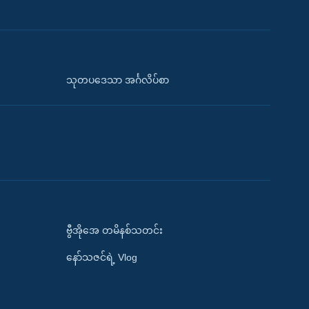
သုတပဒေသာ အင်္ဂလိပ်စာ
ဗွီအိုအေ တမိနစ်သတင်း
နော်သဇင်ရဲ့ Vlog