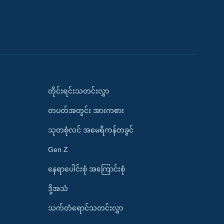
တိုင်းရင်းသတင်းလွှာ
တပတ်အတွင်း အားကစား
သုတစုံလင် အမေရိကန်တခွင်
Gen Z
နေရာပေါင်းစုံ အကြောင်းစုံ
ဒို့အသံ
သက်တံရောင်သတင်းလွှာ