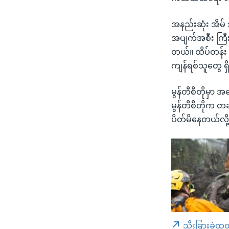
အနည်းဆုံး အိမ်
အပျက်အစီး ကြီးက
တယ်။ ထိပ်တန်း
ကျန်ရစ်သူတွေ ရှ
မွန်တီစီတိုမှာ
မွန်တီစီတိုက တခ
ပိတ်မိနေတယ်လိ
သီးခြားခွဲထု