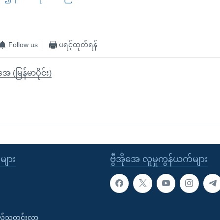
EMBED
Follow us
ပရင့်ထုတ်ရန်
ုအေ (မြန်မာပိုင်း)
ုများ
ဗွီအိုအေ လူမှုကွန်ယက်များ
းလ်သတင်းလွှာ