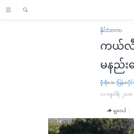
သုံး
ရ
ရှာဖွေ
လွယ်ကူ
မူလစာမျက်နှာ
နိုင်ငံတကာ
ရ
စေ
မြန်မာ
လာ
ကယ်လီဖ
သည့်
ဒ်
ကမ္ဘာ့သတင်းများ
Link
ဗွီဒီယို
နိုင်ငံတကာ
မနည်း
များ
သတင်းလွတ်လပ်ခွင့်
အမေရိကန်
ပင်မ
ရပ်ဝန်းတခု လမ်းတခု အလွန်
တရုတ်
ဗွီအိုအေ (မြန်မာပိုင်
အကြောင်းအရာ
အင်္ဂလိပ်စာလေ့လာမယ်
အစ္စရေး-ပါလက်စတိုင်း
၁၁ ဇန္နဝါရီ၊ ၂၀၁၈
သို့
အပတ်စဉ်ကဏ္ဍများ
အမေရိကန်သုံးအီဒီယံ
ကျော်
မျှဝေပါ
ကြည့်
ရေဒီယိုနှင့်ရုပ်သံ အချက်အလက်များ
မကြေးမုံရဲ့ အင်္ဂလိပ်စာ
ရေဒီယို
ရန်
ရေဒီယို/တီဗွီအစီအစဉ်
ရုပ်ရှင်ထဲက အင်္ဂလိပ်စာ
တီဗွီ
ပင်မ