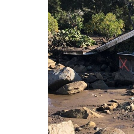
သုတပဒေသာ အင်္ဂလိပ်စာ
အ
ညွန်း
စာမျက်နှာ
သို့
ကျော်
ကြည့်
ရန်
ရှာဖွေ
ရန်
နေရာ
သို့
ကျော်
ရန်