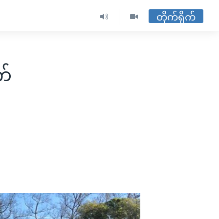
တိုက်ရိုက်
က်