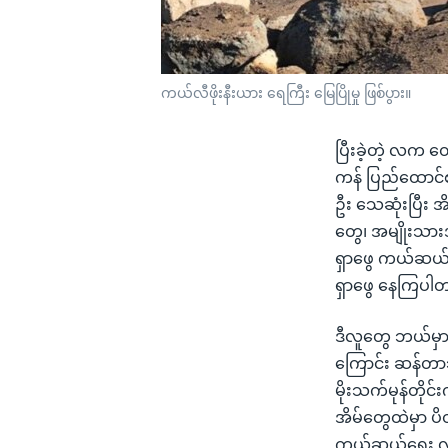
ကယ်လီဖိုးနီးယား ရေကြီး မြေပြိုမှု ဖြစ်ပွား။
ပြီးခဲ့တဲ့ လက တ
ကန် ပြည်ထောင်စု 
ဦး သေဆုံးပြီး အ
တွေ၊ အမျိုးသားအ
ရှာဖွေ ကယ်ဆယ်ရေး
ရှာဖွေ နေကြပါ
ဒီလူတွေ ဘယ်မှာ 
ကြောင်း ဆန်တာဘာ
မိုးသက်မုန်တိုင်
အိမ်တွေထဲမှာ ပ
ကယ်ဆယ်ရေး လု