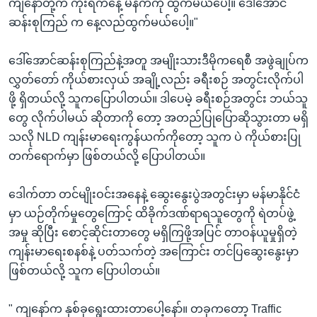
ကျနော်တို့က ကိုးရက်နေ့ မနက်ကို ထွက်မယ်ပေါ့။ ဒေါ်အောင်
ဆန်းစုကြည် က နေ့လည်ထွက်မယ်ပေါ့။"
ဒေါ်အောင်ဆန်းစုကြည်နဲ့အတူ အမျိုးသားဒီမိုကရေစီ အဖွဲချုပ်က
လွှတ်တော် ကိုယ်စားလှယ် အချို့လည်း ခရီးစဉ် အတွင်းလိုက်ပါ
ဖို့ ရှိတယ်လို့ သူကပြောပါတယ်။ ဒါပေမဲ့ ခရီးစဉ်အတွင်း ဘယ်သူ
တွေ လိုက်ပါမယ် ဆိုတာကို တော့ အတည်ပြုပြောဆိုသွားတာ မရှိ
သလို NLD ကျန်းမာရေးကွန်ယက်ကိုတော့ သူက ပဲ ကိုယ်စားပြု
တက်ရောက်မှာ ဖြစ်တယ်လို့ ပြောပါတယ်။
ဒေါက်တာ တင်မျိုးဝင်းအနေနဲ့ ဆွေးနွေးပွဲအတွင်းမှာ မန်မာနိုင်ငံ
မှာ ယဉ်တိုက်မှုတွေကြောင့် ထိခိုက်ဒဏ်ရာရသူတွေကို ရဲတပ်ဖွဲ့
အမှု ဆိုပြီး စောင့်ဆိုင်းတာတွေ မရှိကြဖို့အပြင် တာဝန်ယူမှုရှိတဲ့
ကျန်းမာရေးစနစ်နဲ့ ပတ်သက်တဲ့ အကြောင်း တင်ပြဆွေးနွေးမှာ
ဖြစ်တယ်လို့ သူက ပြောပါတယ်။
" ကျနော်က နှစ်ခုရွေးထားတာပေါ့နော်။ တခုကတော့ Traffic