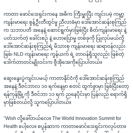
ကာတာ ဖောင်ဒေးရှင်းကနေ အဓိက ကြီးမှူးပြီး ကျင်းပမဲ့ ကမ္ဘာ့
ကျန်းမာရေး စွန့်ဦးတီထွင်မှု ညီလာခံမှာ ဒေါ်အောင်ဆန်းစုကြည်
က သဘာပတိ အနေနဲ့ ဆောင်ရွက်မှာဖြစ်ပြီး စိတ်ကျန်းမာရေး နဲ့
ပတ်သက်တဲ့ ခေါင်းစဉ် နဲ့ ဟောပြောမှု တစ်ခုကို ပြုလုပ်မယ်လို့
ဒေါ်အောင်ဆန်းစုကြည်ရဲ့ မိသားစု ကျန်းမာရေး ဆရာဝန်လည်း
ဖြစ်၊ NLD ကျန်းမာရေး ကွန်ယက် ရဲ့ တာဝန်ရှိသူလည်း ဖြစ်တဲ့
ဒေါက်တာတင်မျိုးဝင်းက ဗွီအိုအေကိုပြောပါတယ်။
ဆွေးနွေးပွဲကျင်းပမယ့် ကာတာနိုင်ငံကို ဒေါ်အောင်ဆန်းစုကြည်
အနေနဲ့ ဒီဇင်ဘာလ ၁၀ ရက်နေ့မှာ စတင် ထွက်ခွာမှာ ဖြစ်ပြီးတော့
ရန်ကုန်မြို့ကို ဒီဇင်ဘာ ၁၁ ရက် ညနေပိုင်းမှာ ပြန်လည် ရောက်ရှိ
မှာဖြစ်တယ်လို့ သူကပြောပါတယ်။
"Wish လို့ခေါ်တယ်လေ။ The World Innovation Summit for
Health ပေါ့လေ။ စပွန်ဆာက ကာတာဖောင်ဒေးရှင်းကလုပ်တာ။