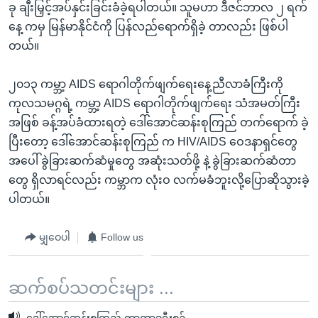
ခု ချီးမြှင့်အပ်နှင်းခြင်းခံခဲ့ရပါတယ်။ သူမဟာ ဒီဇင်ဘာလ ၂ ရက်
နေ့ ကမှ မြန်မာနိုင်ငံကို ပြန်လည်ရောက်ရှိခဲ့ တာလည်း ဖြစ်ပါ
တယ်။
၂၀၁၃ ကမ္ဘာ့ AIDS ရောဂါတိုက်ဖျက်ရေးနေ့ညီလာခံကြီးကို
ကုလသမဂ္ဂရဲ့ ကမ္ဘာ့ AIDS ရောဂါတိုက်ဖျက်ရေး သံအမတ်ကြီး
အဖြစ် ခန့်အပ်ခံထားရတဲ့ ဒေါ်အောင်ဆန်းစုကြည် တက်ရောက် ခဲ့
ပြီးတော့ ဒေါ်အောင်ဆန်းစုကြည် က HIV/AIDS ဝေဒနာရှင်တွေ
အပေါ် ခွဲခြားဆက်ဆံမှုတွေ အဆုံးသတ်ဖို့ နဲ့ ခွဲခြားဆက်ဆံတာ
တွေ ရှိလာရင်လည်း ကမ္ဘာက လုံးဝ လက်မခံဘူးလို့ပြောဆိုသွားခဲ့
ပါတယ်။
မျှဝေပါ
Follow us
ဆက်စပ်သတင်းများ ...
ဒေါ်အောင်ဆန်းစုကြည် ကာတာခရီးစဉ်