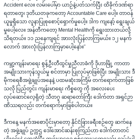
Accident လေ။ လမ်းပေါ်မှာ ယာဉ်နဲ့ပတ်သက်ပြီး ထိခိုက်ဒဏ်ရာ
ရတာတွေ၊ ဒုတိယတခုကတော့ Accountable Care ပေါ့။ တာဝန်
ယူမှုရှိသော လူနာပြုစုစောင့်ရှောက်မှုပေါ့။ ဒါက ကျနော့် ရွေးချယ်
မှုပေါ့လေ။ အန်တီကတော့ Mental Healthကို ရွေးထားတယ်လို့
သိရတယ်။ ၁၁ ညနေကျရင် အားလုံးပြန်လာကြမယ်။ ၁၂ မနက်
လောက် အားလုံးပြန်လာကြမှာပေါ့နော်။"
ကမ္ဘာ့ကျန်းမာရေး စွန့်ဦးတီထွင်မှုညီလာခံကို ဒိုဟာမြို့ ကာတာ
အမျိုးသားကုန်သွယ်မှု စင်တာမှာ ပြုလုပ်မှာဖြစ်ပြီး အမျိုးသား ဒီ
မိုကရေစီအဖွဲ့ချုပ်အနေနဲ့ ပထမဆုံးအကြိမ် တက်ရောက်တာဖြစ်
သလို ပြည်တွင်း ကျန်းမာရေး ကိစ္စတွေ ကို အလေးပေး
လုပ်ဆောင်လေ့ရှိတဲ့ သီတဂူ ဆရာတော်ကြီး ဒေါက်တာ အရှင်ဉာ
ဏိဿရလည်း တက်ရောက်မှာဖြစ်ပါတယ်။
ဒီကနေ့ မနက်အစောပိုင်းမှာတော့ နိုင်ငံခြားခရီးစဉ်တွေ ဆက်နေ
တဲ့ အဖွဲ့ချုပ် ဥက္ကဌ ဒေါ်အောင်ဆန်းစုကြည်ဟာ ဒေါက်တာတင်
မျိုးဝင်းနဲ့ တွေ့ဆုံပြီး ကျန်းမာရေဒ စစ်ဆေးမှုတွေလည်း လုပ်ခဲ့ပါ