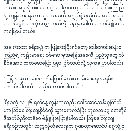
တယ်။ အခုလို စစ်ဆေးတဲ့အခါမှာတော့ ဒေါ်အောင်ဆန်းစုကြည်
ရဲ့ ကျန်းမာရေးဟာ သူမ အသက်အရွယ်နဲ့ မလိုက်အောင် အထူး
ကောင်းမွန် တာကို တွေ့ရတယ်လို့ လည်း ဒေါက်တာတင်မျိုးဝင်း
ကပြောပါတယ်။
အခု ကာတာ ခရီးစဉ် က ပြန်လာပြီးရင်တော့ ဒေါ်အောင်ဆန်းစု
ကြည်ရဲ့ ကျန်းမာရေး စစ်ဆေးမှုအခြေအနေကို ပြည်သူတွေ သိ
နိုင်အောင် ထုတ်ဖော်ပြောပြမှာ ဖြစ်တယ်လို့ သူကပြောပါတယ်။
" ပြန်လာမှ ကျနော်ထုတ်ပြောပါမယ်။ ကျမ်းမာရေးအရမ်း
ကောင်းပါတယ်။ အရမ်းကောင်းပါတယ်။"
ပြီးခဲတဲ့ လ ၂၆ ရက်နေ့ တုန်းကလည်း ဒေါ်အောင်ဆန်းစုကြည်
ဟာ သြစတြေးလျနိုင်ငံကို သွားရောက်ခဲ့ပြီး ကုလသမဂ္ဂ အေအိုင်
ဒီအက်စ်ညီလာခံမှာ မိန့်ခွန်းပြောခဲ့ပါတယ်။ သြစတြေးလျ
ခရီးစဉ်အတွင်း တက္ကသိုလ်လေးခုက ဂုဏ်ထူးဆောင်ပါရဂူဘွဲ့ ၄