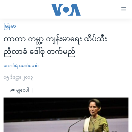
သုံး
ရ
လွယ်ကူ
မြန်မာ
မူလစာမျက်နှာ
စေ
ကာတာ ကမ္ဘာ့ ကျန်းမာရေး ထိပ်သီး
မြန်မာ
သည့်
ညီလာခံ ဒေါ်စု တက်မည်
ကမ္ဘာ့သတင်းများ
Link
ဗွီဒီယို
နိုင်ငံတကာ
အောင်ရဲ မောင်မောင်
များ
သတင်းလွတ်လပ်ခွင့်
အမေရိကန်
၀၅ ဒီဇင္ဘာ၊ ၂၀၁၃
ပင်မ
ရပ်ဝန်းတခု လမ်းတခု အလွန်
တရုတ်
အကြောင်းအရာ
မျှဝေပါ
သို့
အင်္ဂလိပ်စာလေ့လာမယ်
အစ္စရေး-ပါလက်စတိုင်း
ကျော်
အပတ်စဉ်ကဏ္ဍများ
အမေရိကန်သုံးအီဒီယံ
ကြည့်
ရေဒီယိုနှင့်ရုပ်သံ အချက်အလက်များ
မကြေးမုံရဲ့ အင်္ဂလိပ်စာ
ရေဒီယို
ရန်
ပင်မ
ရေဒီယို/တီဗွီအစီအစဉ်
ရုပ်ရှင်ထဲက အင်္ဂလိပ်စာ
တီဗွီ