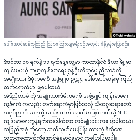
အ
သုတပဒေသာ အင်္ဂလိပ်စာ
ညွန်း
Learning English
စာမျက်နှာ
သို့
ဗွီအိုအေ လူမှုကွန်ယက်များ
ကျော်
ကြည့်
ဒေါ်အောင်ဆန်းစုကြည် သြစတြေးလျခရီးစဉ်အတွင်း မိန့်ခွန်းပြောစဉ်။
ရန်
ဘာသာစကားများ
ရှာဖွေ
ဒီဇင်ဘာ ၁၀ ရက်နဲ့ ၁၁ ရက်နေ့တွေ့မှာ ကာတာနိုင်ငံ ဒိုဟာမြို့မှာ
ရန်
ကျင်းပမယ့် ကမ္ဘာ့ကျန်းမာရေး စွန့်ဦးတီထွင်မှု ညီလာခံကို
နေရာ
အမျိုးသား ဒီမိုကရေစီ အဖွဲ့ချုပ် ဥက္ကဌ ဒေါ်အောင်ဆန်းစုကြည်
သို့
တက်ရောက်မှာ ဖြစ်ပါတယ်။
ကျော်
အဲဒီညီလာခံ ကို အမျိုးသားဒီမိုကရေစီ အဖွဲ့ချုပ် ကျန်းမာရေး
ရန်
ကွန်ရက် ကလည်း တက်ရောက်မှာဖြစ်သလို သီတဂူဆရာတော်
အရှင်ဉာဏိဿရတို့ လည်း တက်ရောက်မှာဖြစ်တယ်လို့ NLD
ကျန်းမာရေးကွန်ရက်ကဒေါက်တာ တင်မျိုးဝင်းကပြောပါတယ်။
အပြည့်အစုံ ကိုတော့ ဆက်သွယ်မေးမြန်း ထားတဲ့ ဗီအိုအေ
သတင်းထောက်ကိုအောင်ရဲမောင်မောင် ကပြောပြမှာပါ။