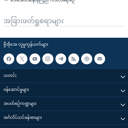
အခြားဖတ်ရှုစရာများ
ဗွီအိုအေ လူမှုကွန်ယက်များ
သတင်း
၀န်ဆောင်မှုများ
အပတ်စဉ်ကဏ္ဍများ
အင်္ဂလိပ်သင်ခန်းစာများ