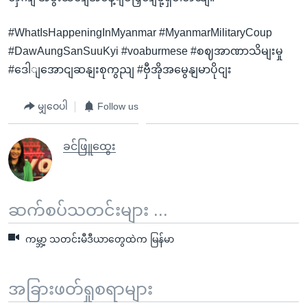
#WhatIsHappeningInMyanmar #MyanmarMilitaryCoup
#DawAungSanSuuKyi #voaburmese #စဈအာဏာသိမျးမှု
#ဒေါျအောငျဆနျးစုကွညျ #ဗှီအိုအမွေနျမာပိုငျး
မျှဝေပါ
Follow us
ခင်ဖြူထွေး
ဆက်စပ်သတင်းများ ...
ကမ္ဘာ့ သတင်းမီဒီယာတွေထဲက မြန်မာ
အခြားဖတ်ရှုစရာများ