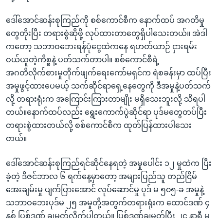
ဒေါ်အောင်ဆန်းစုကြည်ကို စစ်ကောင်စီက နောက်ထပ် အဂတိမှု
တွေတိုးပြီး တရားစွဲဆိုဖို့ လုပ်ထားတာတွေရှိပါသေးတယ်။ အဲဒါ
ကတော့ သဘာဝဘေးရန်ပုံငွေထဲကနေ ရဟတ်ယာဉ် ငှားရမ်း
ဝယ်ယူတဲ့ကိစ္စနဲ့ ပတ်သက်တာပါ။ စစ်ကောင်စီရဲ့
အဂတိလိုက်စားမှုတိုက်ဖျက်ရေးကော်မရှင်က ရဲစခန်းမှာ ထပ်ပြီး
အမှုဖွင့်ထားပေမယ့် သက်ဆိုင်ရာရှေ့နေတွေကို ဒီအမှုနဲ့ပတ်သက်
လို့ တရားရုံးက အကြောင်းကြားတာမျိုး မရှိသေးဘူးလို့ သိရပါ
တယ်။နောက်ထပ်လည်း ရွေးကောက်ပွဲဆိုင်ရာ ပုဒ်မတွေတပ်ပြီး
တရားစွဲထားတယ်လို့ စစ်ကောင်စီက ထုတ်ပြန်ထားပါသေး
တယ်။
ဒေါ်အောင်ဆန်းစုကြည်ရင်ဆိုင်နေရတဲ့ အမှုပေါင်း ၁၂ မှုထဲက ပြီး
ခဲ့တဲ့ ဒီဇင်ဘာလ ၆ ရက်နေ့မှာတော့ အများပြည်သူ တည်ငြိမ်
အေးချမ်းမှု ပျက်ပြားအောင် လုပ်ဆောင်မှု ပုဒ် မ ၅၀၅-ခ အမှုနဲ့
သဘာဝဘေးပုဒ်မ ၂၅ အမှုတို့အတွက်တရားရုံးက ထောင်ဒဏ် ၄
နှစ် ပြစ်ဒဏ် ချမှတ်လိုက်ပါတယ်။ ပြစ်ဒဏ်ချမှတ်ပြီး ၂၄ နာရီ မ