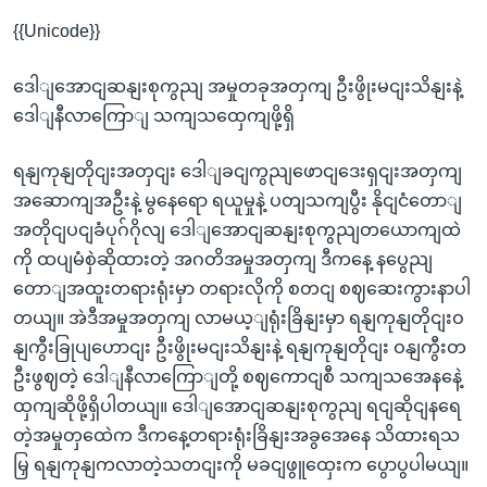
{{Unicode}}
ဒေါျအောငျဆနျးစုကွညျ အမှုတခုအတှကျ ဦးဖွိုးမငျးသိနျးနဲ့
ဒေါျနီလာကြောျ သကျသထှေကျဖို့ရှိ
ရနျကုနျတိုငျးအတှငျး ဒေါျခငျကွညျဖောငျဒေးရှငျးအတှကျ
အဆောကျအဦးနဲ့ မွနေရော ရယူမှုနဲ့ ပတျသကျပွီး နိုငျငံတောျ
အတိုငျပငျခံပုဂ်ဂိုလျ ဒေါျအောငျဆနျးစုကွညျတယောကျထဲ
ကို ထပျမံစှဲဆိုထားတဲ့ အဂတိအမှုအတှကျ ဒီကနေ့ နပွေညျ
တောျအထူးတရားရုံးမှာ တရားလိုကို စတငျ စဈဆေးကွားနာပါ
တယျ။ အဲဒီအမှုအတှကျ လာမယ့ျရုံးခြိနျးမှာ ရနျကုနျတိုငျးဝ
နျကွီးခြုပျဟောငျး ဦးဖွိုးမငျးသိနျးနဲ့ ရနျကုနျတိုငျး ဝနျကွီးတ
ဦးဖွဈတဲ့ ဒေါျနီလာကြောျတို့ စဈကောငျစီ သကျသအေနနေဲ့
ထှကျဆိုဖို့ရှိပါတယျ။ ဒေါျအောငျဆနျးစုကွညျ ရငျဆိုငျနရေ
တဲ့အမှုတှထေဲက ဒီကနေ့တရားရုံးခြိနျးအခွအေနေ သိထားရသ
မြှ ရနျကုနျကလာတဲ့သတငျးကို မခငျဖွူထှေးက ပွောပွပါမယျ။