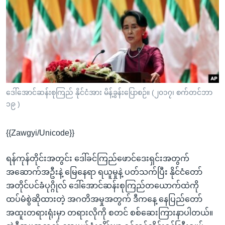
အ
သုတပဒေသာ အင်္ဂလိပ်စာ
ညွန်း
Learning English
စာမျက်နှာ
သို့
ဗွီအိုအေ လူမှုကွန်ယက်များ
ကျော်
ကြည့်
ရန်
ဘာသာစကားများ
ဒေါ်အောင်ဆန်းစုကြည် နိုင်ငံအား မိန့်ခွန်းပြောစဉ်။ (၂၀၁၇၊ စက်တင်ဘာ
ရှာဖွေ
၁၉ )
ရန်
နေရာ
{{Zawgyi/Unicode}}
သို့
ကျော်
ရန်ကုန်တိုင်းအတွင်း ဒေါ်ခင်ကြည်ဖောင်ဒေးရှင်းအတွက်
ရန်
အဆောက်အဦးနဲ့ မြေနေရာ ရယူမှုနဲ့ ပတ်သက်ပြီး နိုင်ငံတော်
အတိုင်ပင်ခံပုဂ္ဂိုလ် ဒေါ်အောင်ဆန်းစုကြည်တယောက်ထဲကို
ထပ်မံစွဲဆိုထားတဲ့ အဂတိအမှုအတွက် ဒီကနေ့ နေပြည်တော်
အထူးတရားရုံးမှာ တရားလိုကို စတင် စစ်ဆေးကြားနာပါတယ်။