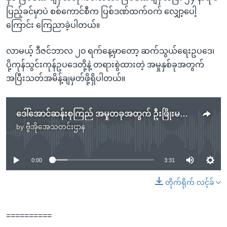
ပြည့်ခင်မှာပဲ စစ်ကောင်စီက ပြစ်ဒဏ်ထက်ဝက် လျှော့ပေါ့
ကြောင်း ကြေညာခဲ့ပါတယ်။
လာမယ့် ဒီဇင်ဘာလ ၂၀ ရက်နေ့မှာတော့ ဆက်သွယ်ရေးဥပဒေ၊
ပို့ကုန်သွင်းကုန်ဥပဒေတို့နဲ့ တရားစွဲထားတဲ့ အမှုနှစ်ခုအတွက်
အပြီးသတ်အမိန့်ချမှတ်ဖို့ရှိပါတယ်။
ဒေါ်အောင်ဆန်းစုကြည် အမှုတခုအတွက် ဦးဖြိုးမင်းသိန်းနဲ့ ဒေါ်နီလာကျော် သက်သေထွက်ဖို့ရှိ
by
ဗွီအိုအေသတင်းဌာန
No media source currently available
0:00
3:31
တိုက်ရိုက် လင့်ခ်
==========