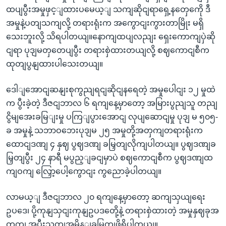
ထပျပွီးအမှုဖှင့ျထားပမေယ့ျ သကျဆိုငျရာရှေ့နတှေကေို ဒီ
အမှုနဲ့ပတျသကျလို့ တရားရုံးက အကွောငျးကွားတာမြိုး မရှိ
သေးဘူးလို့ သိရပါတယျ။နောကျထပျလညျး ရှေးကောကျပှဲဆို
ငျရာ ပုဒျမတှတေပျပွီး တရားစှဲထားတယျလို့ စဈကောငျစီက
ထုတျပွနျထားပါသေးတယျ။
ဒေါျအောငျဆနျးစုကွညျရငျဆိုငျနရေတဲ့ အမှုပေါငျး ၁၂ မှုထဲ
က ပွီးခဲ့တဲ့ ဒီဇငျဘာလ ၆ ရကျနေ့မှာတော့ အမြားပွညျသူ တညျ
ငွိမျအေးခမြျးမှု ပကြျပွားအောငျ လုပျဆောငျမှု ပုဒျ မ ၅၀၅-
ခ အမှုနဲ့ သဘာဝဘေးပုဒျမ ၂၅ အမှုတို့အတှကျတရားရုံးက
ထောငျဒဏျ ၄ နှဈ ပွဈဒဏျ ခမြှတျလိုကျပါတယျ။ ပွဈဒဏျခ
မြှတျပွီး ၂၄ နာရီ မပွည့ျခငျမှာပဲ စဈကောငျစီက ပွဈဒဏျထ
ကျဝကျ လြှော့ပေါ့ကွောငျး ကွညောခဲ့ပါတယျ။
လာမယ့ျ ဒီဇငျဘာလ ၂၀ ရကျနေ့မှာတော့ ဆကျသှယျရေး
ဥပဒေ၊ ပို့ကုနျသှငျးကုနျဥပဒတေို့နဲ့ တရားစှဲထားတဲ့ အမှုနှဈခုအ
တှကျ အပွီးသတျအမိန့ျခမြှတျဖို့ရှိပါတယျ။