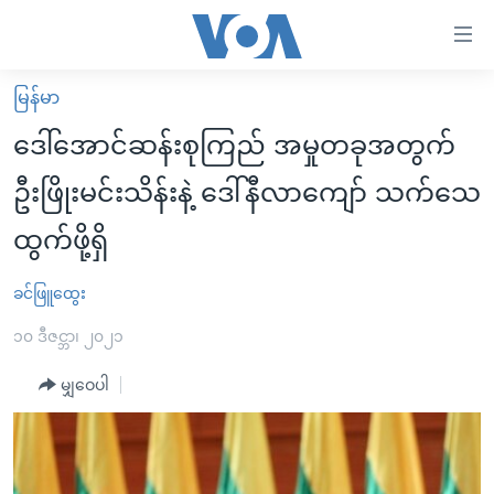
သုံး
ရ
လွယ်ကူ
မြန်မာ
မူလစာမျက်နှာ
စေ
ဒေါ်အောင်ဆန်းစုကြည် အမှုတခုအတွက်
မြန်မာ
သည့်
ဦးဖြိုးမင်းသိန်းနဲ့ ဒေါ်နီလာကျော် သက်သေ
ကမ္ဘာ့သတင်းများ
Link
ထွက်ဖို့ရှိ
ဗွီဒီယို
နိုင်ငံတကာ
များ
သတင်းလွတ်လပ်ခွင့်
အမေရိကန်
ပင်မ
ခင်ဖြူထွေး
ရပ်ဝန်းတခု လမ်းတခု အလွန်
တရုတ်
အကြောင်းအရာ
၁၀ ဒီဇင္ဘာ၊ ၂၀၂၁
သို့
အင်္ဂလိပ်စာလေ့လာမယ်
အစ္စရေး-ပါလက်စတိုင်း
ကျော်
မျှဝေပါ
အပတ်စဉ်ကဏ္ဍများ
အမေရိကန်သုံးအီဒီယံ
ကြည့်
ရေဒီယိုနှင့်ရုပ်သံ အချက်အလက်များ
မကြေးမုံရဲ့ အင်္ဂလိပ်စာ
ရေဒီယို
ရန်
ပင်မ
ရေဒီယို/တီဗွီအစီအစဉ်
ရုပ်ရှင်ထဲက အင်္ဂလိပ်စာ
တီဗွီ