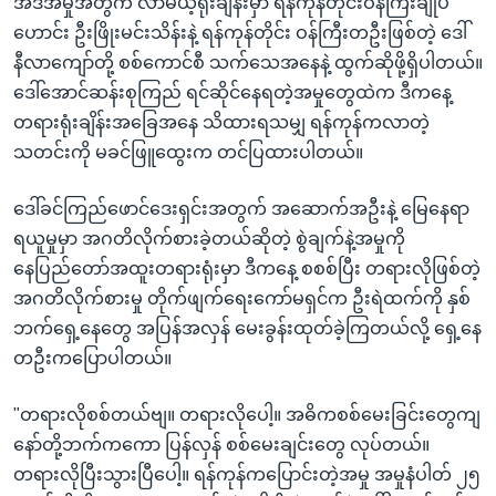
အဲဒီအမှုအတွက် လာမယ့်ရုံးချိန်းမှာ ရန်ကုန်တိုင်းဝန်ကြီးချုပ်
ဟောင်း ဦးဖြိုးမင်းသိန်းနဲ့ ရန်ကုန်တိုင်း ဝန်ကြီးတဦးဖြစ်တဲ့ ဒေါ်
နီလာကျော်တို့ စစ်ကောင်စီ သက်သေအနေနဲ့ ထွက်ဆိုဖို့ရှိပါတယ်။
ဒေါ်အောင်ဆန်းစုကြည် ရင်ဆိုင်နေရတဲ့အမှုတွေထဲက ဒီကနေ့
တရားရုံးချိန်းအခြေအနေ သိထားရသမျှ ရန်ကုန်ကလာတဲ့
သတင်းကို မခင်ဖြူထွေးက တင်ပြထားပါတယ်။
ဒေါ်ခင်ကြည်ဖောင်ဒေးရှင်းအတွက် အဆောက်အဦးနဲ့ မြေနေရာ
ရယူမှုမှာ အဂတိလိုက်စားခဲ့တယ်ဆိုတဲ့ စွဲချက်နဲ့အမှုကို
နေပြည်တော်အထူးတရားရုံးမှာ ဒီကနေ့ စစစ်ပြီး တရားလိုဖြစ်တဲ့
အဂတိလိုက်စားမှု တိုက်ဖျက်ရေးကော်မရှင်က ဦးရဲထက်ကို နှစ်
ဘက်ရှေ့နေတွေ အပြန်အလှန် မေးခွန်းထုတ်ခဲ့ကြတယ်လို့ ရှေ့နေ
တဦးကပြောပါတယ်။
"တရားလိုစစ်တယ်ဗျ။ တရားလိုပေါ့။ အဓိကစစ်မေးခြင်းတွေကျ
နော်တို့ဘက်ကကော ပြန်လှန် စစ်မေးချင်းတွေ လုပ်တယ်။
တရားလိုပြီးသွားပြီပေါ့။ ရန်ကုန်ကပြောင်းတဲ့အမှု အမှုနံပါတ် ၂၅