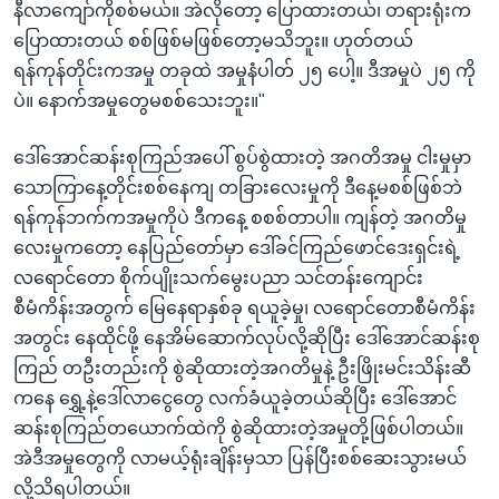
နီလာကျော်ကိုစစ်မယ်။ အဲလိုတော့ ပြောထားတယ်၊ တရားရုံးက
ပြောထားတယ် စစ်ဖြစ်မဖြစ်တော့မသိဘူး။ ဟုတ်တယ်
ရန်ကုန်တိုင်းကအမှု တခုထဲ အမှုနံပါတ် ၂၅ ပေါ့။ ဒီအမှုပဲ ၂၅ ကို
ပဲ။ နောက်အမှုတွေမစစ်သေးဘူး။"
ဒေါ်အောင်ဆန်းစုကြည်အပေါ် စွပ်စွဲထားတဲ့ အဂတိအမှု ငါးမှုမှာ
သောကြာနေ့တိုင်းစစ်နေကျ တခြားလေးမှုကို ဒီနေ့မစစ်ဖြစ်ဘဲ
ရန်ကုန်ဘက်ကအမှုကိုပဲ ဒီကနေ့ စစစ်တာပါ။ ကျန်တဲ့ အဂတိမှု
လေးမှုကတော့ နေပြည်တော်မှာ ဒေါ်ခင်ကြည်ဖောင်ဒေးရှင်းရဲ့
လရောင်တော စိုက်ပျိုးသက်မွေးပညာ သင်တန်းကျောင်း
စီမံကိန်းအတွက် မြေနေရာနှစ်ခု ရယူခဲ့မှု၊ လရောင်တောစီမံကိန်း
အတွင်း နေထိုင်ဖို့ နေအိမ်ဆောက်လုပ်လို့ဆိုပြီး ဒေါ်အောင်ဆန်းစု
ကြည် တဦးတည်းကို စွဲဆိုထားတဲ့အဂတိမှုနဲ့ ဦးဖြိုးမင်းသိန်းဆီ
ကနေ ရွှေ့နဲ့ဒေါ်လာငွေတွေ လက်ခံယူခဲ့တယ်ဆိုပြီး ဒေါ်အောင်
ဆန်းစုကြည်တယောက်ထဲကို စွဲဆိုထားတဲ့အမှုတို့ဖြစ်ပါတယ်။
အဲဒီအမှုတွေကို လာမယ့်ရုံးချိန်းမှသာ ပြန်ပြီးစစ်ဆေးသွားမယ်
လို့သိရပါတယ်။