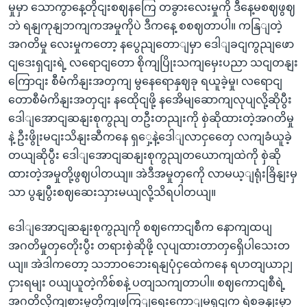
မှုမှာ သောကွာနေ့တိုငျးစဈနကြေ တခွားလေးမှုကို ဒီနေ့မစဈဖွဈ
ဘဲ ရနျကုနျဘကျကအမှုကိုပဲ ဒီကနေ့ စစဈတာပါ။ ကနြျတဲ့
အဂတိမှု လေးမှုကတော့ နပွေညျတောျမှာ ဒေါျခငျကွညျဖော
ငျဒေးရှငျးရဲ့ လရောငျတော စိုကျပြိုးသကျမှေးပညာ သငျတနျး
ကြောငျး စီမံကိနျးအတှကျ မွနေရောနှဈခု ရယူခဲ့မှု၊ လရောငျ
တောစီမံကိနျးအတှငျး နထေိုငျဖို့ နအေိမျဆောကျလုပျလို့ဆိုပွီး
ဒေါျအောငျဆနျးစုကွညျ တဦးတညျးကို စှဲဆိုထားတဲ့အဂတိမှု
နဲ့ ဦးဖွိုးမငျးသိနျးဆီကနေ ရှှေ့နဲ့ဒေါျလာငှတှေေ လကျခံယူခဲ့
တယျဆိုပွီး ဒေါျအောငျဆနျးစုကွညျတယောကျထဲကို စှဲဆို
ထားတဲ့အမှုတို့ဖွဈပါတယျ။ အဲဒီအမှုတှကေို လာမယ့ျရုံးခြိနျးမှ
သာ ပွနျပွီးစဈဆေးသှားမယျလို့သိရပါတယျ။
ဒေါျအောငျဆနျးစုကွညျကို စဈကောငျစီက နောကျထပျ
အဂတိမှုတှတေိုးပွီး တရားစှဲဆိုဖို့ လုပျထားတာတှရှေိပါသေးတ
ယျ။ အဲဒါကတော့ သဘာဝဘေးရနျပုံငှထေဲကနေ ရဟတျယာဉျ
ငှားရမျး ဝယျယူတဲ့ကိစ်စနဲ့ ပတျသကျတာပါ။ စဈကောငျစီရဲ့
အဂတိလိုကျစားမှုတိုကျဖကြျရေးကောျမရှငျက ရဲစခနျးမှာ