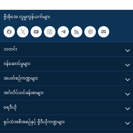
ဗွီအိုအေ လူမှုကွန်ယက်များ
သတင်း
၀န်ဆောင်မှုများ
အပတ်စဉ်ကဏ္ဍများ
အင်္ဂလိပ်သင်ခန်းစာများ
ရေဒီယို
ရုပ်သံအစီအစဉ်နှင့် ဗွီဒီယိုကဏ္ဍများ