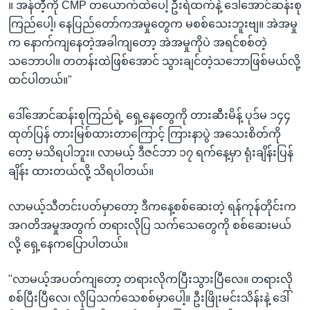
။ အန်တီ့ကို CMP တယောက်ထဲပေါ့ ဦးရဲထက်နဲ့ ဒေါ်အောင်ဆန်းစု
ကြည်ပေါ့၊ နေပြည်တော်ကအမှုတွေက မစစ်သေးဘူးဗျ။ အဲအမှု
က နောက်ကျနေတဲ့အခါကျတော့ အဲအမှုကိုပဲ အရင်စစ်တဲ့
သဘောပါ။ တတန်းထဲဖြစ်အောင် သွားချင်တဲ့သဘောဖြစ်မယ်လို့
ထင်ပါတယ်။"
ဒေါ်အောင်ဆန်းစုကြည်ရဲ့ ရှေ့နေတွေကို တားဆီးမိန့် ပုဒ်မ ၁၄၄
ထုတ်ပြန် တားမြစ်ထားတာကြောင့် ကြားနာပွဲ အသေးစိတ်ကို
တော့ မသိရပါဘူး။ လာမယ့် ဒီဇင်ဘာ ၁၇ ရက်နေ့မှာ ရုံးချိန်းပြန်
ချိန်း ထားတယ်လို့ သိရပါတယ်။
လာမယ့်သီတင်းပတ်မှာတော့ ဒီကနေ့စစ်ဆေးတဲ့ ရန်ကုန်တိုင်းက
အဂတိအမှုအတွက် တရားလိုပြ သက်သေတွေကို စစ်ဆေးမယ်
လို့ ရှေ့နေကပြောပါတယ်။
"လာမယ့်အပတ်ကျတော့ တရားလိုကပြီးသွားပြီလေ။ တရားလို
စစ်ပြီးပြီလေ၊ လိုပြသက်သေစစ်မှာပေါ့။ ဦးဖြိုးမင်းသိန်းနဲ့ ဒေါ်