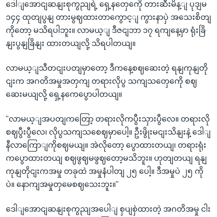
ဒေါျအောငျဆနျးစုကွညျရဲ့ ရှေ့နတှေကေို တားဆီးမိန့ျ ပုဒျမ
၁၄၄ ထုတျပွနျ တားမွဈထားတာကွောင့ျ ကွားနာပှဲ အသေးစိတျ
ကိုတော့ မသိရပါဘူး။ လာမယ့ျ ဒီဇငျဘာ ၁၇ ရကျနေ့မှာ ရုံးခြိ
နျးပွနျခြိနျး ထားတယျလို့ သိရပါတယျ။
လာမယ့ျသီတငျးပတျမှာတော့ ဒီကနေ့စဈဆေးတဲ့ ရနျကုနျတို
ငျးက အဂတိအမှုအတှကျ တရားလိုပွ သကျသတှေကေို စဈ
ဆေးမယျလို့ ရှေ့နကေပွောပါတယျ။
"လာမယ့ျအပတျကတြော့ တရားလိုကပွီးသှားပွီလေ။ တရားလို
စဈပွီးပွီလေ၊ လိုပွသကျသစေဈမှာပေါ့။ ဦးဖွိုးမငျးသိနျးနဲ့ ဒေါျ
နီလာကြောျကိုစဈမယျ။ အဲလိုတော့ ပွောထားတယျ၊ တရားရုံး
ကပွောထားတယျ စဈဖွဈမဖွဈတော့မသိဘူး။ ဟုတျတယျ ရနျ
ကုနျတိုငျးကအမှု တခုထဲ အမှုနံပါတျ ၂၅ ပေါ့။ ဒီအမှုပဲ ၂၅ ကို
ပဲ။ နောကျအမှုတှမေစဈသေးဘူး။"
ဒေါျအောငျဆနျးစုကွညျအပေါျ စှပျစှဲထားတဲ့ အဂတိအမှု ငါး