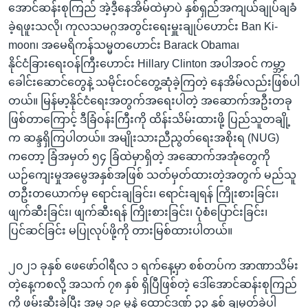
အောင်ဆန်းစုကြည် အဲ့ဒီ့နေအိမ်ထဲမှာပဲ နှစ်ရှည်အကျယ်ချုပ်ချခံ
ခဲ့ရဖူးသလို၊ ကုလသမဂ္ဂအတွင်းရေးမှူးချုပ်ဟောင်း Ban Ki-
moon၊ အမေရိကန်သမ္မတဟောင်း Barack Obama၊
နိုင်ငံခြားရေးဝန်ကြီးဟောင်း Hillary Clinton အပါအဝင် ကမ္ဘာ့
ခေါင်းဆောင်တွေနဲ့ သမိုင်းဝင်တွေ့ဆုံခဲ့ကြတဲ့ နေအိမ်လည်းဖြစ်ပါ
တယ်။ မြန်မာ့နိုင်ငံရေးအတွက်အရေးပါတဲ့ အဆောက်အဦးတခု
ဖြစ်တာကြောင့် ဒီခြံဝန်းကြီးကို ထိန်းသိမ်းထားဖို့ ပြည်သူတချို့
က ဆန္ဒရှိကြပါတယ်။ အမျိုးသားညီညွတ်ရေးအစိုးရ (NUG)
ကတော့ ခြံအမှတ် ၅၄ ခြံထဲမှာရှိတဲ့ အဆောက်အအုံတွေကို
ယဉ်ကျေးမှုအမွေအနှစ်အဖြစ် သတ်မှတ်ထားတဲ့အတွက် မည်သူ
တဦးတယောက်မှ ရောင်းချခြင်း၊ ရောင်းချရန် ကြိုးစားခြင်း၊
ဖျက်ဆီးခြင်း၊ ဖျက်ဆီးရန် ကြိုးစားခြင်း၊ ပုံစံပြောင်းခြင်း၊
ပြင်ဆင်ခြင်း မပြုလုပ်ဖို့ကို တားမြစ်ထားပါတယ်။
၂၀၂၁ ခုနှစ် ဖေဖော်ဝါရီလ ၁ ရက်နေ့မှာ စစ်တပ်က အာဏာသိမ်း
တဲ့နေ့ကစလို့ အသက် ၇၈ နှစ် ရှိပြီဖြစ်တဲ့ ဒေါ်အောင်ဆန်းစုကြည်
ကို ဖမ်းဆီးခဲ့ပြီး အမှု ၁၉ မှုနဲ့ ထောင်ဒဏ် ၃၃ နှစ် ချမှတ်ခဲ့ပါ