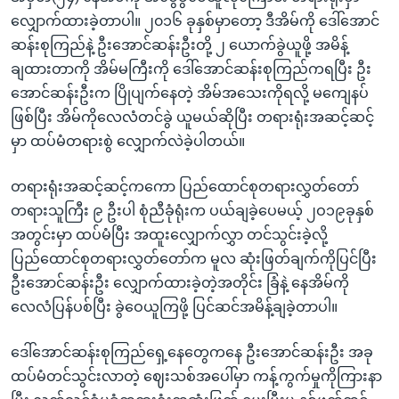
လျှောက်ထားခဲ့တာပါ။ ၂၀၁၆ ခုနှစ်မှာတော့ ဒီအိမ်ကို ဒေါ်အောင်
ဆန်းစုကြည်နဲ့ ဦးအောင်ဆန်းဦးတို့ ၂ ယောက်ခွဲယူဖို့ အမိန့်
ချထားတာကို အိမ်မကြီးကို ဒေါ်အောင်ဆန်းစုကြည်ကရပြီး ဦး
အောင်ဆန်းဦးက ပြိုပျက်နေတဲ့ အိမ်အသေးကိုရလို့ မကျေနပ်
ဖြစ်ပြီး အိမ်ကိုလေလံတင်ခွဲ ယူမယ်ဆိုပြီး တရားရုံးအဆင့်ဆင့်
မှာ ထပ်မံတရားစွဲ လျှောက်လဲခဲ့ပါတယ်။
တရားရုံးအဆင့်ဆင့်ကကော ပြည်ထောင်စုတရားလွှတ်တော်
တရားသူကြီး ၉ ဦးပါ စုံညီခုံရုံးက ပယ်ချခဲ့ပေမယ့် ၂ဝ၁၉ခုနှစ်
အတွင်းမှာ ထပ်မံပြီး အထူးလျှောက်လွှာ တင်သွင်းခဲ့လို့
ပြည်ထောင်စုတရားလွှတ်တော်က မူလ ဆုံးဖြတ်ချက်ကိုပြင်ပြီး
ဦးအောင်ဆန်းဦး လျှောက်ထားခဲ့တဲ့အတိုင်း ခြံနဲ့ နေအိမ်ကို
လေလံပြန်ပစ်ပြီး ခွဲဝေယူကြဖို့ ပြင်ဆင်အမိန့်ချခဲ့တာပါ။
ဒေါ်အောင်ဆန်းစုကြည်ရှေ့နေတွေကနေ ဦးအောင်ဆန်းဦး အခု
ထပ်မံတင်သွင်းလာတဲ့ ဈေးသစ်အပေါ်မှာ ကန့်ကွက်မှုကိုကြားနာ