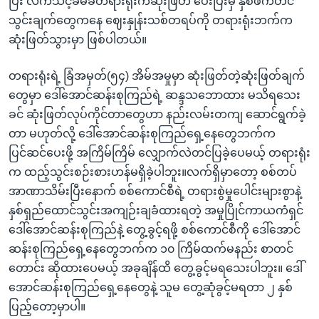
ပြီး လက်သင့်ခံမခံတရားရုံးကဆုံးဖြတ် ပေးပြီးမှ နှစ်ဖက်တင်
သွင်းချက်တွေကနေ ဈေးနှုန်းသစ်တရပ်ကို တရားရုံးဘက်က
ဆုံးဖြတ်သွားမှာ ဖြစ်ပါတယ်။
တရားရုံးရဲ့ ခြံအမှတ်(၅၄) အိမ်အမှုမှာ ဆုံးဖြတ်တဲ့ဆုံးဖြတ်ချက်
တွေမှာ ဒေါ်အောင်ဆန်းစုကြည်ရဲ့ ဆန္ဒသဘောထား မသိရသေး
ခင် ဆုံးဖြတ်လုပ်ကိုင်တာတွေဟာ နည်းလမ်းတကျ ဆောင်ရွက်ခဲ့
တာ မဟုတ်လို့ ဒေါ်အောင်ဆန်းစုကြည်ရှေ့နေတွေဘက်က
ပြင်ဆင်ပေးဖို့ အကြိမ်ကြိမ် လျှောက်လဲတင်ပြခဲ့ပေမယ့် တရားရုံး
က ထည့်သွင်းစဉ်းစားဟန်မရှိခဲ့ပါဘူး။လက်ရှိမှာတော့ စစ်တပ်
အာဏာသိမ်းပြီးနောက် စစ်ကောင်စီရဲ့ တရားစွဲမှုပေါင်းများစွာနဲ့
နှစ်ရှည်ထောင်သွင်းအကျဉ်းချခံထားရတဲ့ အမှုပြိုင်ကာယကံရှင်
ဒေါ်အောင်ဆန်းစုကြည်နဲ့ တွေ့ခွင့်ရဖို့ စစ်ကောင်စီကို ဒေါ်အောင်
ဆန်းစုကြည်ရှေ့နေတွေဘက်က ၁၀ ကြိမ်ထက်မနည်း စာတင်
တောင်း ဆိုထားပေမယ့် အခုချိန်ထိ တွေ့ခွင့်မရသေးပါဘူး။ ဒေါ်
အောင်ဆန်းစုကြည်ရှေ့နေတွေနဲ့ သူမ တွေ့ဆုံခွင့်မရတာ ၂ နှစ်
ပြည့်တော့မှာပါ။