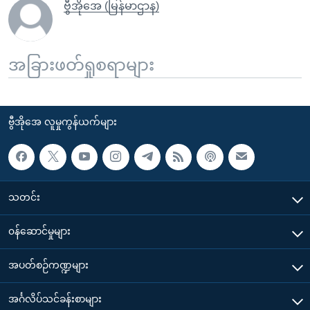
ဗွီအိုအေ (မြန်မာဌာန)
အခြားဖတ်ရှုစရာများ
ဗွီအိုအေ လူမှုကွန်ယက်များ
သတင်း
၀န်ဆောင်မှုများ
အပတ်စဉ်ကဏ္ဍများ
အင်္ဂလိပ်သင်ခန်းစာများ