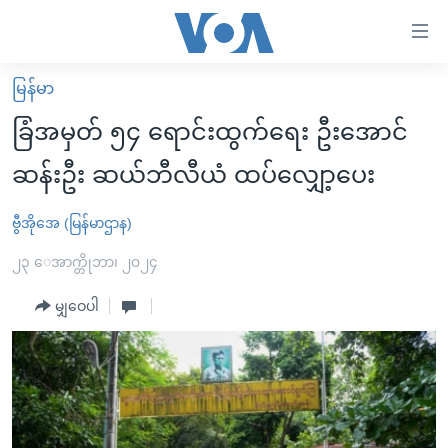
သုံး
ရ
လွယ်ကူ
မြန်မာ
မူလစာမျက်နှာ
စေ
ခြံအမှတ် ၅၄ ရောင်းထွက်ရေး ဦးအောင်
မြန်မာ
သည့်
ဆန်းဦး ဆယ်ဘီလီယံ ထပ်လျှော့ပေး
ကမ္ဘာ့သတင်းများ
Link
ဗွီဒီယို
နိုင်ငံတကာ
ဗွီအိုအေ (မြန်မာဌာန)
များ
သတင်းလွတ်လပ်ခွင့်
အမေရိကန်
၂၃ ေအာက္တိုဘာ၊ ၂၀၂၄
ပင်မ
ရပ်ဝန်းတခု လမ်းတခု အလွန်
တရုတ်
အကြောင်းအရာ
မျှဝေပါ
သို့
အင်္ဂလိပ်စာလေ့လာမယ်
အစ္စရေး-ပါလက်စတိုင်း
ကျော်
အပတ်စဉ်ကဏ္ဍများ
အမေရိကန်သုံးအီဒီယံ
ကြည့်
ရေဒီယိုနှင့်ရုပ်သံ အချက်အလက်များ
မကြေးမုံရဲ့ အင်္ဂလိပ်စာ
ရေဒီယို
ရန်
ပင်မ
ရေဒီယို/တီဗွီအစီအစဉ်
ရုပ်ရှင်ထဲက အင်္ဂလိပ်စာ
တီဗွီ