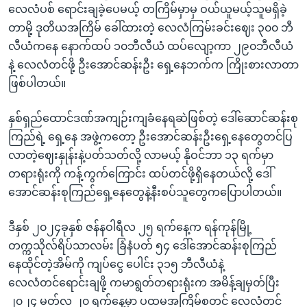
လေလံပစ် ရောင်းချခဲ့ပေမယ့် တကြိမ်မှာမှ ဝယ်ယူမယ့်သူမရှိခဲ့
တာမို့ ဒုတိယအကြိမ် ခေါ်ထားတဲ့ လေလံကြမ်းခင်းဈေး ၃၀၀ ဘီ
လီယံကနေ နောက်ထပ် ၁၀ဘီလီယံ ထပ်လျော့ကာ ၂၉၀ဘီလီယံ
နဲ့ လေလံတင်ဖို့ ဦးအောင်ဆန်းဦး ရှေ့နေဘက်က ကြိုးစားလာတာ
ဖြစ်ပါတယ်။
နှစ်ရှည်ထောင်ဒဏ်အကျဉ်းကျခံနေရဆဲဖြစ်တဲ့ ဒေါ်ဆောင်ဆန်းစု
ကြည်ရဲ့ ရှေ့နေ အဖွဲ့ကတော့ ဦးအောင်ဆန်းဦးရှေ့နေတွေတင်ပြ
လာတဲ့ဈေးနှုန်းနဲ့ပတ်သတ်လို့ လာမယ့် နိုဝင်ဘာ ၁၃ ရက်မှာ
တရားရုံးကို ကန့်ကွက်ကြောင်း ထပ်တင်ဖို့ရှိနေတယ်လို့ ဒေါ်
အောင်ဆန်းစုကြည်ရှေ့နေတွေနဲ့နီးစပ်သူတွေကပြောပါတယ်။
ဒီနှစ် ၂၀၂၄ခုနှစ် ဇန်နဝါရီလ ၂၅ ရက်နေ့က ရန်ကုန်မြို့
တက္ကသိုလ်ရိပ်သာလမ်း ခြံနံပတ် ၅၄ ဒေါ်အောင်ဆန်းစုကြည်
နေထိုင်တဲ့အိမ်ကို ကျပ်ငွေ ပေါင်း ၃၁၅ ဘီလီယံနဲ့
လေလံတင်ရောင်းချဖို့ ကမာရွတ်တရားရုံးက အမိန့်ချမှတ်ပြီး
၂၀၂၄ မတ်လ ၂၀ ရက်နေ့မှာ ပထမအကြိမ်စတင် လေလံတင်