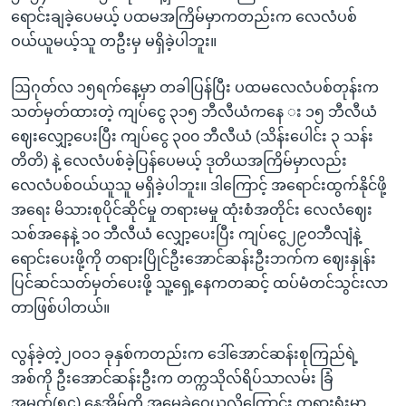
ရောင်းချခဲ့ပေမယ့် ပထမအကြိမ်မှာကတည်းက လေလံပစ်
ဝယ်ယူမယ့်သူ တဦးမှ မရှိခဲ့ပါဘူး။
ဩဂုတ်လ ၁၅ရက်နေ့မှာ တခါပြန်ပြီး ပထမလေလံပစ်တုန်းက
သတ်မှတ်ထားတဲ့ ကျပ်ငွေ ၃၁၅ ဘီလီယံကနေ း ၁၅ ဘီလီယံ
ဈေးလျှော့ပေးပြီး ကျပ်ငွေ ၃၀၀ ဘီလီယံ (သိန်းပေါင်း ၃ သန်း
တိတိ) နဲ့ လေလံပစ်ခဲ့ပြန်ပေမယ့် ဒုတိယအကြိမ်မှာလည်း
လေလံပစ်ဝယ်ယူသူ မရှိခဲ့ပါဘူး။ ဒါကြောင့် အရောင်းထွက်နိုင်ဖို့
အရေး မိသားစုပိုင်ဆိုင်မှု တရားမမှု ထုံးစံအတိုင်း လေလံဈေး
သစ်အနေနဲ့ ၁၀ ဘီလီယံ လျှော့ပေးပြီး ကျပ်ငွေ၂၉၀ဘီလျံနဲ့
ရောင်းပေးဖို့ကို တရားပြိုင်ဦးအောင်ဆန်းဦးဘက်က ဈေးနှုန်း
ပြင်ဆင်သတ်မှတ်ပေးဖို့ သူ့ရှေ့နေကတဆင့် ထပ်မံတင်သွင်းလာ
တာဖြစ်ပါတယ်။
လွန်ခဲ့တဲ့၂ဝဝ၁ ခုနှစ်ကတည်းက ဒေါ်အောင်ဆန်းစုကြည်ရဲ့
အစ်ကို ဦးအောင်ဆန်းဦးက တက္ကသိုလ်ရိပ်သာလမ်း ခြံ
အမှတ်(၅၄) နေအိမ်ကို အမွေခွဲဝေယူလိုကြောင်း တရားရုံးမှာ