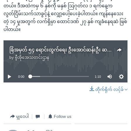
တယ်။ ဒီအထဲကမှ ၆ နှစ်ကို မနှစ် သြဂုတ်လ ၁ ရက်နေ့က
လွတ်ငြိမ်းသက်သာခွင့်နဲ့ လျှော့ပေါ့ပေးခဲ့ပါတယ်။ ကျန်နေသေး
တဲ့ ၁၄ မှုအတွက် လက်ရှိမှာ ထောင်ဒဏ် ၂၇ နှစ် ကျခံနေရဆဲ ဖြစ်
ပါတယ်။
ခြံအမှတ် ၅၄ ရောင်းထွက်ရေး ဦးအောင်ဆန်းဦး ဆယ်ဘီလီယံ ထပ်လျှော့ပေး
by
ဗွီအိုအေသတင်းဌာန
No media source currently available
0:00
1:10
တိုက်ရိုက် လင့်ခ်
မျှဝေပါ
Follow us