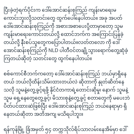
ပြီးခဲ့တဲ့ရက်ပိုင်းက ဒေါ်အောင်ဆန်းစုကြည် ကျန်းမာရေးမ
ကောင်းဘူးလို့သတင်းတွေ ထွက်ပေါ်နေပါတယ်။ အခု အပတ်
ဒေါ်အောင်ဆန်းစုကြည်ကို အစားအစာပေးပို့တာမှာတော့ သူမ
ကျန်းမာရေးကောင်းတယ်လို့ ထောင်ဘက်က အကြောင်းပြန်ခဲ့
တယ်လို့ နီးစပ်သူတွေကပြောပါတယ်။လတ်တလော ကို ဒေါ်
အောင်ဆန်းစုကြည်ကို NLD ပါတီဝင်တချို့သွားရောက်တွေ့ဆုံခဲ့
ကြတယ်ဆိုတဲ့ သတင်းတွေ ထွက်နေပါတယ်။
စစ်ကောင်စီဘက်ကတော့ ဒေါ်အောင်ဆန်းစုကြည် ဘယ်မှာရှိနေ
တယ် ဘယ်လိုထိန်းသိမ်းထားတယ်လဲ ဆိုတာကို နှုတ်ဆိတ်နေ
သလို သူမနဲ့တွေ့ခွင့်ရဖို့ နိုင်ငံတကာရဲ့တောင်းဆိုမှု၊ နောက် သူမနဲ့
သူမ ရှေ့နေတွေတွေ့ခွင့်၊ မိသားစုနဲ့တွေ့ခွင့် စတာတွေကို မပေးဘဲ
ပိတ်ပင်ထားဆဲဖြစ်ပြီး ဒေါ်အောင်ဆန်းစုကြည် ဘယ်နေရာမှာ ရှိ
နေတယ်ဆိုတာ အတိအကျ မသိရပါဘူး။
ရန်ကုန်မြို့ ခြံအမှတ် ၅၄ တက္ကသိုလ်ရိပ်သာလမ်းနေအိမ်မှာ ဒေါ်