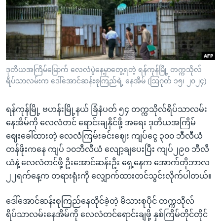
အ
သုတပဒေသာ အင်္ဂလိပ်စာ
ညွန်း
Learning English
စာမျက်နှာ
သို့
ဗွီအိုအေ လူမှုကွန်ယက်များ
ကျော်
ကြည့်
ဒုတိယအကြိမ်မြောက် လေလံပွဲနေ့မှာတွေ့ရတဲ့ ရန်ကုန်မြို့ တက္ကသိုလ်
ရိပ်သာလမ်းက ဒေါ်အောင်ဆန်းစုကြည်ရဲ့ နေအိမ် (ဩဂုတ် ၁၅၊ ၂၀၂၄)
ရန်
ဘာသာစကားများ
ရှာဖွေ
ရန်ကုန်မြို့ ဗဟန်းမြို့နယ် ခြံနံပတ် ၅၄ တက္ကသိုလ်ရိပ်သာလမ်း
ရန်
နေအိမ်ကို လေလံတင် ရောင်းချနိုင်ဖို့ အရေး ဒုတိယအကြိမ်
နေရာ
ဈေးခေါ်ထားတဲ့ လေလံကြမ်းခင်းဈေး ကျပ်ငွေ ၃၀၀ ဘီလီယံ
သို့
တန်ဖိုးကနေ ကျပ် ၁၀ဘီလီယံ လျော့ချပေးပြီး ကျပ်၂၉၀ ဘီလီ
ကျော်
ယံနဲ့ လေလံတင်ဖို့ ဦးအောင်ဆန်းဦး ရှေ့နေက အောက်တိုဘာလ
ရန်
၂၂ရက်နေ့က တရားရုံးကို လျှောက်ထားတင်သွင်းလိုက်ပါတယ်။
ဒေါ်အောင်ဆန်းစုကြည်နေထိုင်ခဲ့တဲ့ မိသားစုပိုင် တက္ကသိုလ်
ရိပ်သာလမ်းနေအိမ်ကို လေလံတင်ရောင်းချဖို့ နှစ်ကြိမ်တိုင်တိုင်