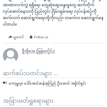
အာဏာလက်လွှဲ ရရှိရေး တွေ့ဆုံဆွေးနွေးမှုတွေ ဆက်တိုက်
လုပ်ဆောင်နေသလို ပြည်တွင်း ငြိမ်းချမ်းရေး လုပ်ငန်းစဉ်ကို
ဆက်လက် ဆောင်ရွက်ရေးတို့ကိုလည်း တဖက်က ဆောင်ရွက်နေ
ပါတယ်။
မျှဝေပါ
Follow us
ဗွီအိုအေ (မြန်မာပိုင်း)
ဆက်စပ်သတင်းများ ...
ကော့မှူးမှာ ဒေါ်အောင်ဆန်းစုကြည် ဦးဆောင် အမှိုက်ရှင်း
အခြားဖတ်ရှုစရာများ