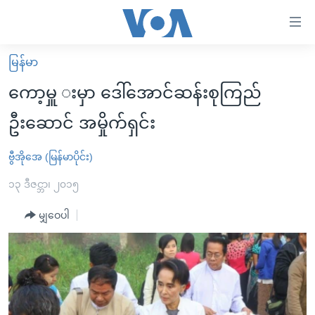
သုံး
ရ
လွယ်ကူ
မြန်မာ
မူလစာမျက်နှာ
စေ
ကော့မှူ းမှာ ဒေါ်အောင်ဆန်းစုကြည်
မြန်မာ
သည့်
ဦးဆောင် အမှိုက်ရှင်း
ကမ္ဘာ့သတင်းများ
Link
ဗွီဒီယို
နိုင်ငံတကာ
ဗွီအိုအေ (မြန်မာပိုင်း)
များ
သတင်းလွတ်လပ်ခွင့်
အမေရိကန်
၁၃ ဒီဇင္ဘာ၊ ၂၀၁၅
ပင်မ
ရပ်ဝန်းတခု လမ်းတခု အလွန်
တရုတ်
အကြောင်းအရာ
မျှဝေပါ
သို့
အင်္ဂလိပ်စာလေ့လာမယ်
အစ္စရေး-ပါလက်စတိုင်း
ကျော်
အပတ်စဉ်ကဏ္ဍများ
အမေရိကန်သုံးအီဒီယံ
ကြည့်
ရေဒီယိုနှင့်ရုပ်သံ အချက်အလက်များ
မကြေးမုံရဲ့ အင်္ဂလိပ်စာ
ရေဒီယို
ရန်
ပင်မ
ရေဒီယို/တီဗွီအစီအစဉ်
ရုပ်ရှင်ထဲက အင်္ဂလိပ်စာ
တီဗွီ