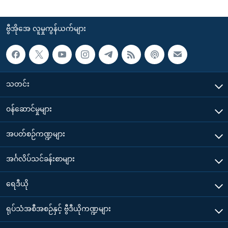
ဗွီအိုအေ လူမှုကွန်ယက်များ
သတင်း
၀န်ဆောင်မှုများ
အပတ်စဉ်ကဏ္ဍများ
အင်္ဂလိပ်သင်ခန်းစာများ
ရေဒီယို
ရုပ်သံအစီအစဉ်နှင့် ဗွီဒီယိုကဏ္ဍများ