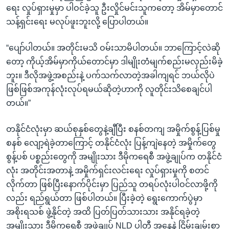
ရေး လှုပ်ရှားမှုမှာ ပါဝင်ခဲ့သူ ဦးလှိုင်မင်းသူကတော့ အိမ်မှာတောင်
သန့်ရှင်းရေး မလုပ်ဖူးဘူးလို့ ပြောပါတယ်။
“ပျော်ပါတယ်။ အတိုင်းမသိ ဝမ်းသာမိပါတယ်။ ဘာကြောင့်လဲဆို
တော့ ကိုယ့်အိမ်မှာကိုယ်တောင်မှာ ဒါမျိုးတံမျက်စည်းမလှည်းမိခဲ့
ဘူး။ ဒီလိုအဖွဲ့အစည်းနဲ့ ပက်သက်လာတဲ့အခါကျရင် ဘယ်လိုပဲ
ဖြစ်ဖြစ်အကုန်လုံးလုပ်ရမယ်ဆိုတဲ့ဟာကို လူတိုင်းသိစေချင်ပါ
တယ်။”
တနိုင်ငံလုံးမှာ ဆယ်စုနှစ်တွေနဲ့ချီပြီး စနစ်တကျ အမှိုက်စွန့်ပြစ်မှု
စနစ် လျော့ရဲခဲ့တာကြောင့် တနိုင်ငံလုံး ပြန့်ကျဲနေတဲ့ အမှိုက်တွေ
စွန့်ပစ် ပစ္စည်းတွေကို အမျိုးသား ဒီမိုကရေစီ အဖွဲ့ချုပ်က တနိုင်ငံ
လုံး အတိုင်းအတာနဲ့ အမှိုက်ရှင်းလင်းရေး လှုပ်ရှားမှုကို စတင်
လိုက်တာ ဖြစ်ပြီးနောက်ပိုင်းမှာ ပြည်သူ တရပ်လုံးပါဝင်လာဖို့ကို
လည်း ရည်ရွယ်တာ ဖြစ်ပါတယ်။ ပြီးခဲ့တဲ့ ရွေးကောက်ပွဲမှာ
အစိုးရသစ် ဖွဲ့နိုင်တဲ့ အထိ ပြတ်ပြတ်သားသား အနိုင်ရခဲ့တဲ့
အမျိုးသား ဒီမိုကရေစီ အဖွဲ့ချုပ် NLD ပါတီ အနေနဲ့ ငြိမ်းချမ်းစွာ