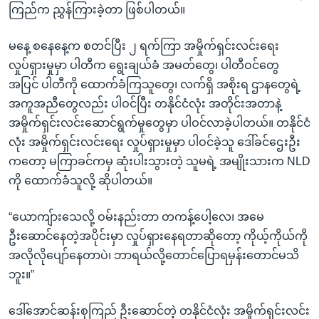
ကြည်က ညွှန်ကြားခဲ့တာ ဖြစ်ပါတယ်။
မနေ့ စနေနေ့က စတင်ပြီး ၂ ရက်ကြာ အမှိုက်ရှင်းလင်းရေး
လှုပ်ရှားမှုမှာ ပါတီက ရွေးချယ်ခံ အမတ်တွေ၊ ပါတီဝင်တွေ
အပြင် ပါတီကို ထောက်ခံကြသူတွေ၊ လက်ရှိ အစိုးရ ဌာနတွေရဲ့
အကူအညီတွေလည်း ပါဝင်ပြီး တနိုင်ငံလုံး အတိုင်းအတာနဲ့
အမှိုက်ရှင်းလင်းဆောင်ရွက်မှုတွေမှာ ပါဝင်လာခဲ့ပါတယ်။ တနိုင်ငံ
လုံး အမှိုက်ရှင်းလင်းရေး လှုပ်ရှားမှုမှာ ပါဝင်ခဲ့သူ ဒေါ်ခင်ဌေးဦး
ကတော့ မကြာခင်ကမှ ဆုံးပါးသွားတဲ့ သူမရဲ့ အမျိုးသားက NLD
ကို ထောက်ခံသူလို့ ဆိုပါတယ်။
“ယောကျ်ားသေလို့ ဝမ်းနည်းတာ တကန့်ပေါ့လေ၊ အမေ
ဦးဆောင်နေတဲ့အပိုင်းမှာ လှုပ်ရှားနေရတာဆိုတော့ ကိုယ့်ကိုယ်ကို
အလိုလိုပျော်နေတာပဲ၊ ဘာရယ်လို့တောင်ပြောရမှန်းတောင်မသိ
ဘူး။”
ဒေါ်အောင်ဆန်းစုကြည် ဦးဆောင်တဲ့ တနိုင်ငံလုံး အမှိုက်ရှင်းလင်း