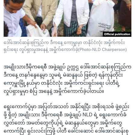
အ
သုတပဒေသာ အင်္ဂလိပ်စာ
ညွန်း
Learning English
စာမျက်နှာ
သို့
ဗွီအိုအေ လူမှုကွန်ယက်များ
ကျော်
ကြည့်
ဒေါ်အောင်ဆန်းစုကြည်က ဒီကနေ့ ကော့မှူးမှာ တနိုင်ငံလုံး အမှိုက်ကင်း
ရှင်းရေး လှုပ်ရှားမှုအနေနဲ့ အမှိူက်ကောက်ခဲ့(Photo-NLD Chairperson)
ရန်
ဘာသာစကားများ
ရှာဖွေ
အမျိုးသားဒီမိုကရေစီ အဖွဲ့ချုပ် ဥက္ကဌ ဒေါ်အောင်ဆန်းစုကြည်က
ရန်
ဒီကနေ့ တနင်္ဂနွေနေ့မှာ သူမရဲ့ မဲဆန္ဒနယ် ဖြစ်တဲ့ ရန်ကုန်တိုင်း
နေရာ
ကော့မှူးမြို့နယ်မှာ တနိုင်ငံလုံး အမှိုက်ကင်းရှင်းရေး ပါတီရဲ့
သို့
လှုပ်ရှားမှုမှာ စံပြ အနေနဲ့ အမှိုက်ကောက်ခဲ့ပါတယ်။
ကျော်
ရန်
ရွေးကောက်ပွဲမှာ အပြတ်အသတ် အနိုင်ရပြီး အစိုးရသစ် ဖွဲ့စည်း
ဖို့ ရှိတဲ့ အမျိုးသား ဒီမိုကရေစီ အဖွဲ့ချုပ် NLD ရဲ့ ရွေးကောက်ခံ
လွှတ်တော် အမတ်တွေကိုယ့်ရဲ့ မဲဆန္ဒနယ်တွေမှာ အမှိုက်တွေ
ကောက်ပြီး ရှင်းလင်းကြဖို့ ပါတီ ခေါင်းဆောင် ဒေါ်အောင်ဆန်းစု