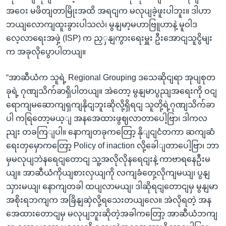
အဝေး မဖိတျတာမြိုးအထိ အရငျက မလုပျခဲ့ဖူးပါဘူး။ ဒါဟာ
ဘယျလောကျထူးခွားပါသလဲ၊ မွနျမာ့မဟာဗြူဟာနဲ့ မူဝါဒ
လေ့လာရေးအဖှဲ့ (ISP) က ညှှနျကွားရေးမှူး ဦးအောငျသူငွိမျး
က အခုလိုပွောပါတယျ။
“အာဆီယံက သူရဲ့ Regional Grouping ဒသေဆိုငျရာ အုပျစုတ
ခုရဲ့ ဂုဏျသိက်ခာရှိပါတယျ။ အဲတော့ မွနျမာပွညျအရေးကို ဝငျ
ရောကျမဆောကျရှကျနိုငျဘူးဆိုလို့ရှိရငျ သူတို့ရဲ့ဂုဏျသိက်ခာ
ပါ ကရြတော့မယ့ျ အနအေထားဖွဈလာတာပေါ့ဗြာ၊ ဒါကလ
ညျး တခကြျပါ။ နောကျတခုကတြော့ နိုျငျငံတကာ ဆကျဆံ
ရေးတှမှောကတြော့ Policy of inaction လို့ခေါျတာပေါ့ဗြာ၊ ဘာ
မှမလုပျဘဲနရေငျတောငျ သူ့အလိုလိုနရေငျးနဲ့ ကာဗာရနေဦးမ
ယျ။ အာဆီယံကိုယျစားလှယျကို လကျခံတှေ့လိုကျမယျ၊ ပွနျ
သှားမယျ၊ နောကျတခါ ထပျလာမယျ၊ ဒါဆိုရငျတောငျမှ မွနျမာ
အစိုးရဘကျက အခြိနျဆှဲလို့ရသေးတယျလေ။ အဲလိုရတဲ့ အန
အေထားတောငျမှ မလုပျဘူးဆိုတဲ့အခါကတြော့ အာဆီယံဘကျ