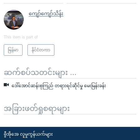
ကျော်ကျော်သိန်း
This item is part of
မြန်မာ
နိုင်ငံတကာ
ဆက်စပ်သတင်းများ ...
ဒေါ်အောင်ဆန်းစုကြည် တရားရင်ဆိုင်မှု မေးမြန်းခန်း
အခြားဖတ်ရှုစရာများ
ဗွီအိုအေ လူမှုကွန်ယက်များ