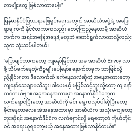
တာမျိုးတွေ ဖြစ်လာတာပေါ့။”
မြန်မာနိုင်ငံပြဿနာဖြေရှင်းရေးအတွက် အာဆီယံအဖွဲ့ရဲ့ အဖြေ
ရှာချက်ကို နိုင်ငံတကာကလည်း စောင့်ကြည့်နေတာမို့ အာဆီယံ
ဘက်က အရင်အခြေအနေနဲ့ မတူဘဲ ဆောင်ရွက်လာတာလို့လည်း
သူက သုံးသပ်ပါတယ်။
“ပြောချင်တာကတော့ ကျနော်မြင်တာ အခု အာဆီယံ Envoy လာ
ဖို့ သိပ်ခက်နေတဲ့ကိစ္စမျိုးပေါ့နော်။ နောက်တခုက ဘာဖြစ်လို့
ညှိနှိုင်းရတာ ဒီလောက်ထိ ခက်နေသလဲဆိုတဲ့ အနေအထားတော့
ကျနော်သေချာမသိဘူး၊ ဒါပေမယ့် မဖြစ်သင့်ဘူးလို့တော့ ကျနော်
ထင်တယ်ဗျာ။ အခုအနေအထားမှာ အနောက်နိုင်ငံတွေက
လက်ရှောင်ပြီးတော့ အာဆီယံကို မင်း ရှေ့ကလုပ်ပါဆိုပြီးတော့
ခိုင်းနေတာလေ။ အဲအနေအထားမှာ အာဆီယံက အသုံးမကျတော့
ဘူးဆိုရင် အနောက်နိုင်ငံက လက်ရှောင်လို့ မရတော့ဘဲ ကိုယ်တိုင်
ဝင် အရေးယူရတော့မယ့် အနေအထားဖြစ်လာနိုင်တယ်။”