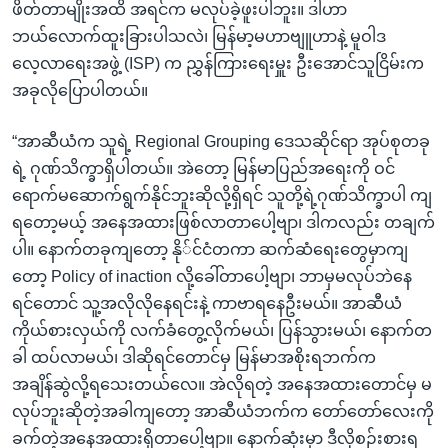
ဖိတ်တာမျိုးအထိ အရင်က မလုပ်ခဲ့ဖူးပါဘူး။ ဒါဟာ
ဘယ်လောက်ထူးခြားပါသလဲ၊ မြန်မာ့မဟာဗျူဟာနဲ့ မူဝါဒ
လေ့လာရေးအဖွဲ့ (ISP) က ညွှန်ကြားရေးမှူး ဦးအောင်သူငြိမ်းက
အခုလိုပြောပါတယ်။
“အာဆီယံက သူရဲ့ Regional Grouping ဒေသဆိုင်ရာ အုပ်စုတခု
ရဲ့ ဂုဏ်သိက္ခာရှိပါတယ်။ အဲတော့ မြန်မာပြည်အရေးကို ဝင်
ရောက်မဆောက်ရွက်နိုင်ဘူးဆိုလို့ရှိရင် သူတို့ရဲ့ဂုဏ်သိက္ခာပါ ကျ
ရတော့မယ့် အနေအထားဖြစ်လာတာပေါ့ဗျာ၊ ဒါကလည်း တချက်
ပါ။ နောက်တခုကျတော့ နို်င်ငံတကာ ဆက်ဆံရေးတွေမှာကျ
တော့ Policy of inaction လို့ခေါ်တာပေါ့ဗျာ၊ ဘာမှမလုပ်ဘဲနေ
ရင်တောင် သူ့အလိုလိုနေရင်းနဲ့ ကာဗာရနေဦးမယ်။ အာဆီယံ
ကိုယ်စားလှယ်ကို လက်ခံတွေ့လိုက်မယ်၊ ပြန်သွားမယ်၊ နောက်တ
ခါ ထပ်လာမယ်၊ ဒါဆိုရင်တောင်မှ မြန်မာအစိုးရဘက်က
အချိန်ဆွဲလို့ရသေးတယ်လေ။ အဲလိုရတဲ့ အနေအထားတောင်မှ မ
လုပ်ဘူးဆိုတဲ့အခါကျတော့ အာဆီယံဘက်က တော်တော်လေးကို
ခက်တဲ့အနေအထားရှိတာပေါ့ဗျာ။ နောက်ဆုံးမှာ ဒီလိုစဉ်းစားရ