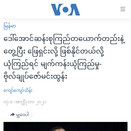
သုံး
ရ
လွယ်ကူ
မြန်မာ
မူလစာမျက်နှာ
စေ
ဒေါ်အောင်ဆန်းစုကြည်တယောက်တည်းနဲ့
မြန်မာ
သည့်
တွေ့ပြီး ဖြေရှင်းလို့ ဖြစ်နိုင်တယ်လို့
ကမ္ဘာ့သတင်းများ
Link
ယုံကြည်ရင် မျက်ကန်းယုံကြည်မှု-
ဗွီဒီယို
နိုင်ငံတကာ
များ
သတင်းလွတ်လပ်ခွင့်
အမေရိကန်
ဗိုလ်ချုပ်ဇော်မင်းထွန်း
ပင်မ
ရပ်ဝန်းတခု လမ်းတခု အလွန်
တရုတ်
အကြောင်းအရာ
ကျော်ကျော်သိန်း
သို့
အင်္ဂလိပ်စာလေ့လာမယ်
အစ္စရေး-ပါလက်စတိုင်း
ကျော်
၀၇ ေအာက္တိုဘာ၊ ၂၀၂၁
အပတ်စဉ်ကဏ္ဍများ
အမေရိကန်သုံးအီဒီယံ
ကြည့်
မျှဝေပါ
ရေဒီယိုနှင့်ရုပ်သံ အချက်အလက်များ
မကြေးမုံရဲ့ အင်္ဂလိပ်စာ
ရေဒီယို
ရန်
ပင်မ
ရေဒီယို/တီဗွီအစီအစဉ်
ရုပ်ရှင်ထဲက အင်္ဂလိပ်စာ
တီဗွီ