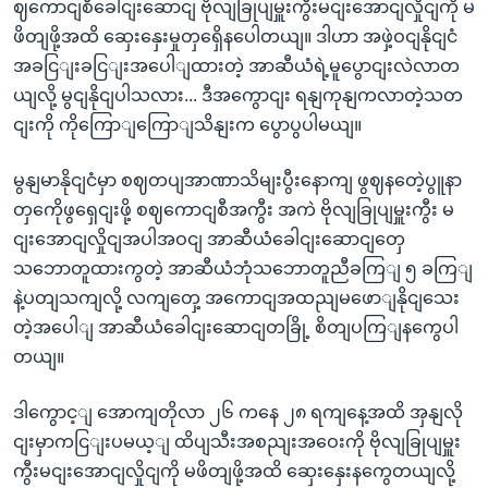
ဈကောငျစီခေါငျးဆောငျ ဗိုလျခြုပျမှူးကွီးမငျးအောငျလှိုငျကို မ
ဖိတျဖို့အထိ ဆှေးနှေးမှုတှရှေိနပေါတယျ။ ဒါဟာ အဖှဲ့ဝငျနိုငျငံ
အခငြျးခငြျးအပေါျထားတဲ့ အာဆီယံရဲ့မူပွောငျးလဲလာတ
ယျလို့ မွငျနိုငျပါသလား... ဒီအကွောငျး ရနျကုနျကလာတဲ့သတ
ငျးကို ကိုကြောျကြောျသိနျးက ပွောပွပါမယျ။
မွနျမာနိုငျငံမှာ စဈတပျအာဏာသိမျးပွီးနောကျ ဖွဈနတေဲ့ပွူနာ
တှကေိုဖွရှေငျးဖို့ စဈကောငျစီအကွီး အကဲ ဗိုလျခြုပျမှူးကွီး မ
ငျးအောငျလှိုငျအပါအဝငျ အာဆီယံခေါငျးဆောငျတှေ
သဘောတူထားကွတဲ့ အာဆီယံဘုံသဘောတူညီခကြျ ၅ ခကြျ
နဲ့ပတျသကျလို့ လကျတှေ့ အကောငျအထညျမဖောျနိုငျသေး
တဲ့အပေါျ အာဆီယံခေါငျးဆောငျတခြို့ စိတျပကြျနကွေပါ
တယျ။
ဒါကွောင့ျ အောကျတိုလာ ၂၆ ကနေ ၂၈ ရကျနေ့အထိ အှနျလို
ငျးမှာကငြျးပမယ့ျ ထိပျသီးအစညျးအဝေးကို ဗိုလျခြုပျမှူး
ကွီးမငျးအောငျလှိုငျကို မဖိတျဖို့အထိ ဆှေးနှေးနကွေတယျလို့