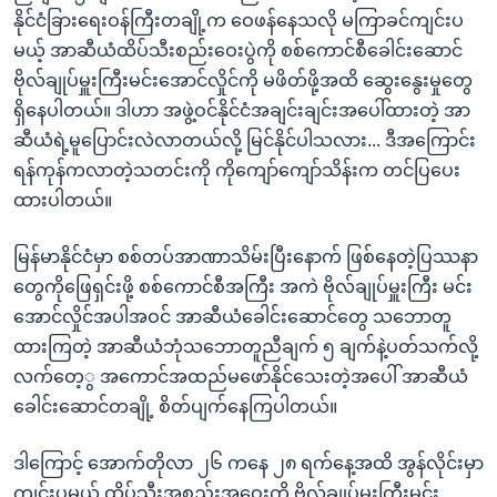
နိုင်ငံခြားရေးဝန်ကြီးတချို့က ဝေဖန်နေသလို မကြာခင်ကျင်းပ
မယ့် အာဆီယံထိပ်သီးစည်းဝေးပွဲကို စစ်ကောင်စီခေါင်းဆောင်
ဗိုလ်ချုပ်မှူးကြီးမင်းအောင်လှိုင်ကို မဖိတ်ဖို့အထိ ဆွေးနွေးမှုတွေ
ရှိနေပါတယ်။ ဒါဟာ အဖွဲ့ဝင်နိုင်ငံအချင်းချင်းအပေါ်ထားတဲ့ အာ
ဆီယံရဲ့မူပြောင်းလဲလာတယ်လို့ မြင်နိုင်ပါသလား... ဒီအကြောင်း
ရန်ကုန်ကလာတဲ့သတင်းကို ကိုကျော်ကျော်သိန်းက တင်ပြပေး
ထားပါတယ်။
မြန်မာနိုင်ငံမှာ စစ်တပ်အာဏာသိမ်းပြီးနောက် ဖြစ်နေတဲ့ပြဿနာ
တွေကိုဖြေရှင်းဖို့ စစ်ကောင်စီအကြီး အကဲ ဗိုလ်ချုပ်မှူးကြီး မင်း
အောင်လှိုင်အပါအဝင် အာဆီယံခေါင်းဆောင်တွေ သဘောတူ
ထားကြတဲ့ အာဆီယံဘုံသဘောတူညီချက် ၅ ချက်နဲ့ပတ်သက်လို့
လက်တေ့ွ အကောင်အထည်မဖော်နိုင်သေးတဲ့အပေါ် အာဆီယံ
ခေါင်းဆောင်တချို့ စိတ်ပျက်နေကြပါတယ်။
ဒါကြောင့် အောက်တိုလာ ၂၆ ကနေ ၂၈ ရက်နေ့အထိ အွန်လိုင်းမှာ
ကျင်းပမယ့် ထိပ်သီးအစည်းအဝေးကို ဗိုလ်ချုပ်မှူးကြီးမင်း