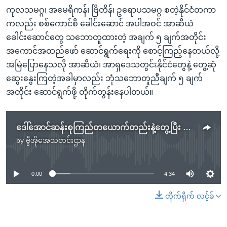
ကုလသမဂ္ဂ၊ အမေရိကန်၊ ဗြိတိန်၊ ဥရောပသမဂ္ဂ စတဲ့နိုင်ငံတကာ
ကလည်း စစ်ကောင်စီ ခေါင်းဆောင် အပါအဝင် အာဆီယံ
ခေါင်းဆောင်တွေ သဘောတူထားတဲ့ အချက် ၅ ချက်အတိုင်း
အကောင်အထည်ဖော် ဆောင်ရွက်ရေးကို စောင့်ကြည့်နေတယ်လို့
အမြဲပြောနေသလို အာဆီယံ၊ အာရှဒေသတွင်းနိုင်ငံတွေနဲ့ တွေ့ဆုံ
ဆွေးနွေးကြတဲ့အခါမှာလည်း ဘုံသဘောတူညီချက် ၅ ချက်
အတိုင်း ဆောင်ရွက်ဖို့ တိုက်တွန်းနေပါတယ်။
ဒေါ်အောင်ဆန်းစုကြည်တယောက်တည်းနဲ့တွေ့ပြီး ဖြေရှင်းလို့ ဖြစ်နိုင်တယ်လို့ယုံကြည်ရင် မျက်ကန်းယုံကြည်မှု- ဗိုလ်ချုပ်ဇော်မင်းထွန်း
by
ဗွီအိုအေသတင်းဌာန
No media source currently available
0:00
4:34
တိုက်ရိုက် လင့်ခ်