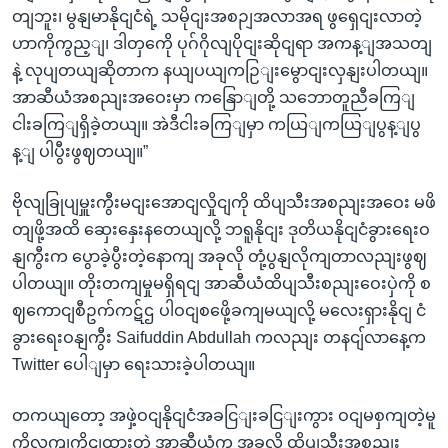
တျဘူး၊ မွနျမာနိုငျငံရဲ့ သမိုငျးအစဉျအလာအရ ဖွရှေငျးလာတဲ့
ဟာကိုကွည့ျ၊ ဒါတှကေို ပုဂ်ဂိုလျပိုငျးဆိုငျရာ အကန့ျအသတျ
နဲ့ လုပျတယျဆိုတာက နယျပယျကဉြျးမွောငျးလှနျးပါတယျ။
အာဆီယံအစညျးအဝေးမှာ ကနြောျတို့ သဘောတူညီခကြျ
ငါးခကြျရှိခဲ့တယျ။ အဲဒီငါးခကြျမှာ ကယြျကယြျပွန့ျပွ
န့ျ ပါပွီးဖွဈတယျ။”
ဗိုလျခြုပျမှူးကွီးမငျးအောငျလှိုငျကို ထိပျသီးအစညျးအဝေး မဖိ
တျဖို့အထိ ဆှေးနှေးနတေယျလို့ ဘရူနိုငျး ဒုတိယနိုငျငံခွားရေးဝ
နျကွီးက ပွောခဲ့ပွီးတဲ့နောကျ အခုလို တုံ့ပွနျလိုကျတာလညျးဖွဈ
ပါတယျ။ တိုးတကျမှုမရှိရငျ အာဆီယံထိပျသီးစညျးဝေးပှဲကို စ
ဈကောငျစီဥက်ကဋ်ဌ ပါဝငျစဖေို့ခကျမယျလို့ မလေးရှားနိုငျ ငံ
ခွားရေးဝနျကွီး Saifuddin Abdullah ကလညျး တနငျ်လာနေ့က
Twitter ပေါျမှာ ရေးသားခဲ့ပါတယျ။
တကယျတော့ အဖှဲ့ဝငျနိုငျငံအခငြျးခငြျးကွား ဝငျမစှကျတဲ့မူ
ကိုလကျကိုငျထားတဲ့ အာဆီယံက အခုလို ထိပျသီးအစညျး