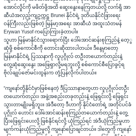
အောင်လှိုင်ကို မဖိတ်ဖို့အထိ ဆွေးနွေးနေကြတယ်လို့ လက်ရှိ အာ
ဆီယံအလှည့်ကျဥက္ကဋ္ဌ Brunei နိုင်ငံရဲ့ ဒုတိယနိုင်ငံခြားရေး
ဝန်ကြီးလည်းဖြစ်တဲ့ မြန်မာ့အရေး အာဆီယံ အထူးသံတမန်
Erywan Yusof ကပြောကြားခဲ့တာပါ။
သူဟာ မြန်မာနိုင်ငံသွားရောက်ပြီး ဒေါ်အောင်ဆန်းစုကြည်နဲ့ တေ့ွ
ဆုံဖို့ စစ်ကောင်စီကို တောင်းဆိုထားပါတယ်။ ဒီနေ့မှာတော့
မြန်မာနိုင်ငံရဲ့ ပြဿနာကို လူပုဂ္ဂိုလ် တဦးတယောက်တည်းနဲ့
တွေ့ဆုံဆွေးနွေး အဖြေရှာလို့မရဘူးလို့ စစ်ကောင်စီပြောခွင့်ရ
ဗိုလ်ချုပ်ဇော်မင်းထွန်းက တုံ့ပြန်လိုက်ပါတယ်။
“ကျနော်တို့နိုင်ငံမှာဖြစ်နေတဲ့ ဒီပြဿာနာတွေဟာ လူပုဂ္ဂိုလ်တဦး
တယောက်တည်း၊ အဖွဲ့အစည်းတခုတည်းနဲ့ ဖြေရှင်းလို့ ဖြေရှင်း
သွားတာမျိုးမရှိဘူး။ အဲဒီတော့ ဒီဟာကို နိုင်ငံတော်ရဲ့ အတိုင်ပင်ခံ
ပုဂ္ဂိုလ် ဟောင်း ဒေါ်အောင်ဆန်းစုကြည်တယောက်တည်းနဲ့ တွေ့
ပြီးဖြေရှင်းပေးလို့ ဖြစ်နိုင်ရင်လို့ ယုံကြည်ရင် အဲဒီယုံကြည်မှုဟာ
မျက်ကန်းယုံကြည်မှုလို့ ကျနော်ပြောချင်တယ်။ ဒါတွေကို ကျနော်