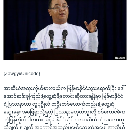
အ
သုတပဒေသာ အင်္ဂလိပ်စာ
ညွန်း
Learning English
စာမျက်နှာ
သို့
ဗွီအိုအေ လူမှုကွန်ယက်များ
ကျော်
ကြည့်
ရန်
ဘာသာစကားများ
ရှာဖွေ
ရန်
နေရာ
{Zawgyi/Unicode}
သို့
ကျော်
အာဆီယံအထူးကိုယ်စားလှယ်က မြန်မာနိုင်ငံသွားရောက်ပြီး ဒေါ်
ရန်
အောင်ဆန်းစုကြည်နဲ့တွေ့ဆုံဖို့တောင်းဆိုထားချိန်မှာ မြန်မာနိုင်ငံ
ရဲ့ပြဿနာဟာ လူပုဂ္ဂိုလ် တဦးတစ်ယောက်တည်းနဲ့ တွေ့ဆုံ
ဆွေးနွေး အဖြေရှာလို့ရတဲ့ ပြဿနာမဟုတ်ဘူးလို့ စစ်ကောင်စီက
တုံ့ပြန်လိုက်ပါတယ်။ မြန်မာနိုင်ငံဆိုင်ရာ အာဆီယံ ဘုံသဘောတူ
ညီချက် ၅ ချက် အကောင်အထည်မဖော်သေးတဲ့အပေါ် အာဆီယံ