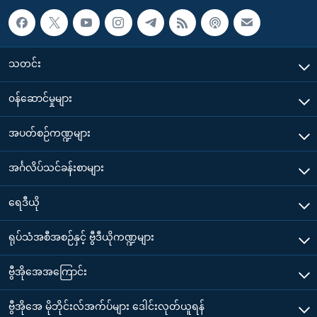
သတင်း
၀န်ဆောင်မှုများ
အပတ်စဉ်ကဏ္ဍများ
အင်္ဂလိပ်သင်ခန်းစာများ
ရေဒီယို
ရုပ်သံအစီအစဉ်နှင့် ဗွီဒီယိုကဏ္ဍများ
ဗွီအိုအေအကြောင်း
ဗွီအိုအေ မိုဘိုင်းလ်အက်ပ်များ ဒေါင်းလုတ်ယူရန်