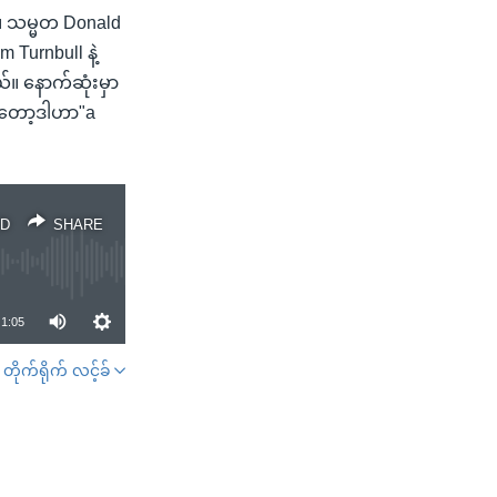
။ သမ္မတ Donald
Turnbull နဲ့
်။ နောက်ဆုံးမှာ
ှာတော့ဒါဟာ"a
D
SHARE
1:05
တိုက်ရိုက် လင့်ခ်
SHARE