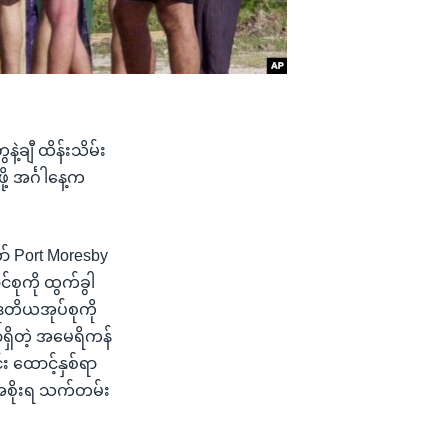
့ချီ ထိန်းသိမ်း
့ အင်္ဂါနေ့က
ာ် Port Moresby
်စုကို ထွက်ခွါ
ဒုတိယအုပ်စုကို
ှာရှိတဲ့ အမေရိကန်
 ထောင့်နှစ်ရာ
စိုးရ သက်တမ်း