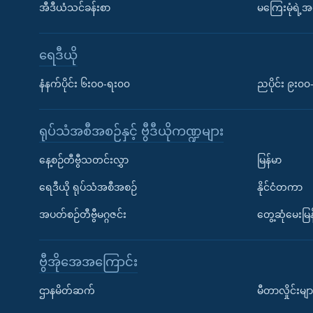
အီဒီယံသင်ခန်းစာ
မကြေးမုံရဲ့အင
ရေဒီယို
နံနက်ပိုင်း ၆း၀၀-ရး၀၀
ညပိုင်း ၉း၀
ရုပ်သံအစီအစဉ်နှင့် ဗွီဒီယိုကဏ္ဍများ
နေ့စဉ်တီဗွီသတင်းလွှာ
မြန်မာ
ရေဒီယို ရုပ်သံအစီအစဉ်
နိုင်ငံတကာ
အပတ်စဉ်တီဗွီမဂ္ဂဇင်း
တွေ့ဆုံမေးမြန
ဗွီအိုအေအကြောင်း
ဌာနမိတ်ဆက်
မီတာလှိုင်းမျာ