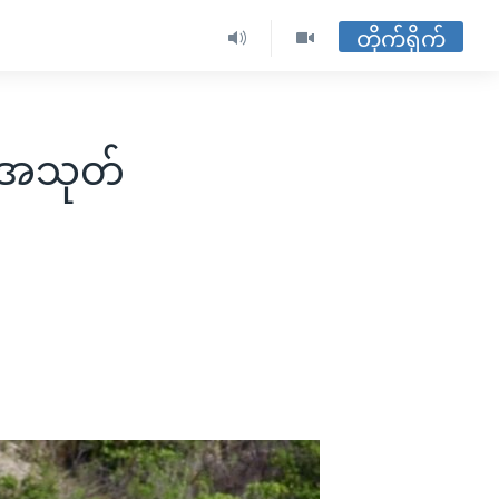
တိုက်ရိုက်
မအသုတ်