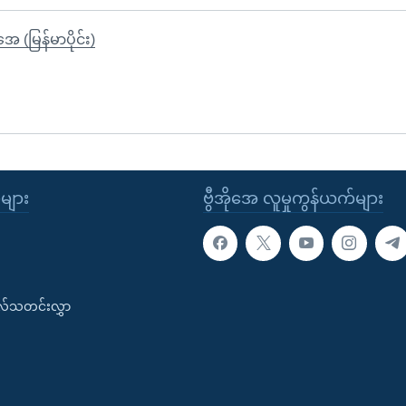
ုအေ (မြန်မာပိုင်း)
ုများ
ဗွီအိုအေ လူမှုကွန်ယက်များ
းလ်သတင်းလွှာ