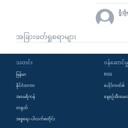
ဗွီအိ
အခြားဖတ်ရှုစရာများ
သတင်း
၀န်ဆောင်မှ
မြန်မာ
RSS
နိုင်ငံတကာ
ပေါ့ဒ်ကတ်စ်
အမေရိကန်
နေ့စဉ်အီးမေ
တရုတ်
အစ္စရေး-ပါလက်စတိုင်း