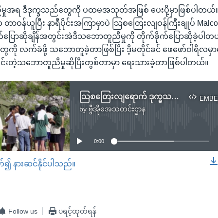
ှုအရ ဒီဒုက္ခသည်တွေကို ပထမအသုတ်အဖြစ် ပေးပို့မှာဖြစ်ပါတယ်
ာဝန်ယူပြီး နာရီပိုင်းအကြာမှာပဲ သြစတြေးလျဝန်ကြီးချုပ် Malcom 
ြောဆိုချိန်အတွင်းအဲဒီသဘောတူညီမှုကို တိုက်ခိုက်ပြောဆိုခဲ့ပါတယ
ေကို လက်ခံဖို့ သဘောတူခဲ့တာဖြစ်ပြီး ဒီ့မတိုင်ခင် ဖေဖော်ဝါရီလမ
ျင်းတဲ့သဘောတူညီမှုဆိုပြီးတွစ်တာမှာ ရေးသားခဲ့တာဖြစ်ပါတယ်။
သြစတြေးလျရောက် ဒုက္ခသည် ပထမအသုတ် အမေရိကန်ကိုထွက်ခွာ
EMBE
by
ဗွီအိုအေသတင်းဌာန
No media source currently available
0:00
တ်၍ နားဆင်နိုင်ပါသည်။
EMBED
Follow us
ပရင့်ထုတ်ရန်