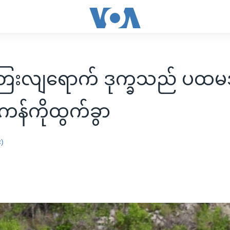
ေးလျရောက် ဒုက္ခသည် ပထ
န်ကိုထွက်ခွာ
း)