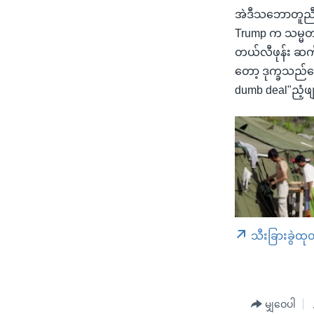
အဲဒီသဘောတူညီမ
Trump က သမ္မတ တ
တယ်လီဖုန်း ဆက်ပ
တော့ ဒုက္ခသည်တွ
dumb deal"ညံ့ဖ
သီးခြားခွဲထု
မျှဝေပါ