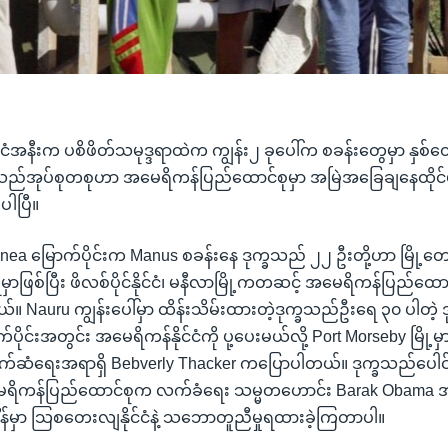
ံအနီးက ပစိဖိတ်သမုဒ္ဒရာထဲက ကျွန်း၂ ခုပေါ်က စခန်းတွေမှာ နှစ်တွေနဲ
ခသည်အုပ်စုတစုဟာ အမေရိကန်ပြည်ထောင်စုမှာ အမြဲအခြေချနေထိုင်ဖို
ါပြီ။
ea မြောက်ပိုင်းက Manus စခန်းနေ ဒုက္ခသည် ၂၂ ဦးတို့ဟာ မြို့တေ
ှာဖြစ်ပြီး ဖိလစ်ပိုင်နိုင်ငံ၊ မနီလာမြို့ကတဆင့် အမေရိကန်ပြည်ထောင
။ Nauru ကျွန်းပေါ်မှာ ထိန်းသိမ်းထားတဲ့ဒုက္ခသည်ဦးရေ ၃၀ ပါတဲ့ 
ိုင်းအတွင်း အမေရိကန်နိုင်ငံကို ပု့ပေးမယ်လို့ Port Morseby မြို့မ
်ဆံရေးအရာရှိ Bebverly Thacker ကပြောပါတယ်။ ဒုက္ခသည်ပေါင်း
ေရိကန်ပြည်ထောင်စုက လက်ခံရေး သမ္မတဟောင်း Barak Obama အ
ျိန်မှာ သြစတေးလျနိုင်ငံနဲ့ သဘောတူညီမှုရထားခဲ့ကြတာပါ။