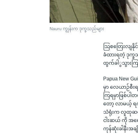
Nauru ကျွန်းက ဒုက္ခသည်များ
သြစတြေးလျနိုင်င
ခံထားရတဲ့ ဒုက္
ထွက်ခါွသွားကြပ
Papua New Guin
မှာ လေယာဉ်စီးရမ
ကြရမှာဖြစ်ပါတယ်
တော့ လာမယ့် ရက်ပ
သံရုံးက လူထုဆက
ငါးဆယ် ကို အမ
ကုန်ဆုံးခါနီးအခ