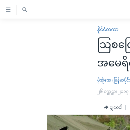
သုံး
ရ
ရှာဖွေ
လွယ်ကူ
မူလစာမျက်နှာ
နိုင်ငံတကာ
ရ
စေ
မြန်မာ
လာ
သြစတြ
သည့်
ဒ်
ကမ္ဘာ့သတင်းများ
Link
ဗွီဒီယို
နိုင်ငံတကာ
အမေရိက
များ
သတင်းလွတ်လပ်ခွင့်
အမေရိကန်
ပင်မ
ရပ်ဝန်းတခု လမ်းတခု အလွန်
တရုတ်
ဗွီအိုအေ (မြန်မာပိုင်
အကြောင်းအရာ
အင်္ဂလိပ်စာလေ့လာမယ်
အစ္စရေး-ပါလက်စတိုင်း
၂၆ စက္တင္ဘာ၊ ၂၀၁၇
သို့
အပတ်စဉ်ကဏ္ဍများ
အမေရိကန်သုံးအီဒီယံ
ကျော်
မျှဝေပါ
ကြည့်
ရေဒီယိုနှင့်ရုပ်သံ အချက်အလက်များ
မကြေးမုံရဲ့ အင်္ဂလိပ်စာ
ရေဒီယို
ရန်
ရေဒီယို/တီဗွီအစီအစဉ်
ရုပ်ရှင်ထဲက အင်္ဂလိပ်စာ
တီဗွီ
ပင်မ