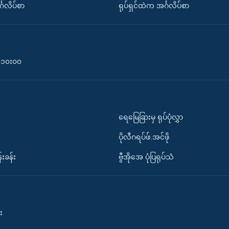
်္ဂလိပ်စာ
ရုပ်ရှင်ထဲက အင်္ဂလိပ်စာ
၀-၁၀း၀၀
ရေမြေခြားမှ ရုပ်ပုံလွှာ
ပိုလီဂရပ်ဖ်.အင်ဖို
်းခန်း
ဗွီအိုအေ ပုံပြရုပ်သံ
း