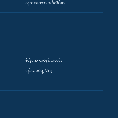
သုတပဒေသာ အင်္ဂလိပ်စာ
ဗွီအိုအေ တမိနစ်သတင်း
နော်သဇင်ရဲ့ Vlog