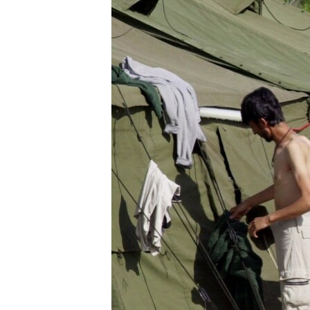
သုတပဒေသာ အင်္ဂလိပ်စာ
အ
ညွန်း
စာမျက်နှာ
သို့
ကျော်
ကြည့်
ရန်
ရှာဖွေ
ရန်
နေရာ
သို့
ကျော်
ရန်