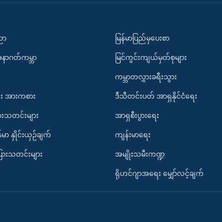
ပညာ
မြန်မာပြည်မှပေးစာ
အနာဂတ်ကမ္ဘာ
မြင်ကွင်းကျယ်မှတ်စုများ
ကမ္ဘာတလွှားခရီးသွား
း အားကစား
ဒီသီတင်းပတ် အာရှနိုင်ငံရေး
ားသတင်းများ
အာရှစီးပွားရေး
်မာ နှိုင်းယှဉ်ချက်
ကျန်းမာရေး
ပြားသတင်းများ
အမျိုးသမီးကဏ္ဍ
ရိုဟင်ဂျာအရေး မျှော်လင့်ချက်