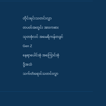
တိုင်းရင်းသတင်းလွှာ
တပတ်အတွင်း အားကစား
သုတစုံလင် အမေရိကန်တခွင်
Gen Z
နေရာပေါင်းစုံ အကြောင်းစုံ
ဒို့အသံ
သက်တံရောင်သတင်းလွှာ