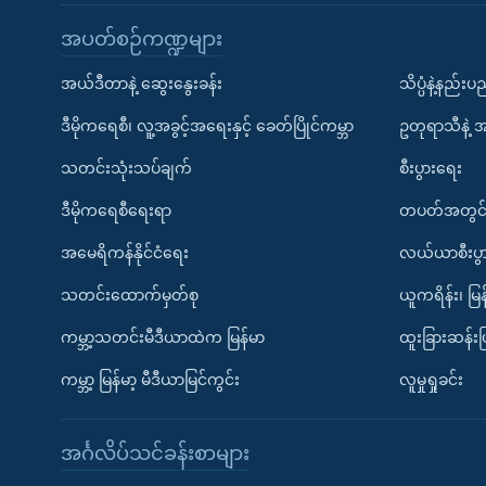
အပတ်စဉ်ကဏ္ဍများ
အယ်ဒီတာနဲ့ ဆွေးနွေးခန်း
သိပ္ပံနဲ့နည်း
ဒီမိုကရေစီ၊ လူ့အခွင့်အရေးနှင့် ခေတ်ပြိုင်ကမ္ဘာ
ဥတုရာသီနဲ့ 
သတင်းသုံးသပ်ချက်
စီးပွားရေး
ဒီမိုကရေစီရေးရာ
တပတ်အတွင်
အမေရိကန်နိုင်ငံရေး
လယ်ယာစီးပွ
သတင်းထောက်မှတ်စု
ယူကရိန်း၊ မြန
ကမ္ဘာ့သတင်းမီဒီယာထဲက မြန်မာ
ထူးခြားဆန်း
ကမ္ဘာ့ မြန်မာ့ မီဒီယာမြင်ကွင်း
လူမှုရှုခင်း
အင်္ဂလိပ်သင်ခန်းစာများ