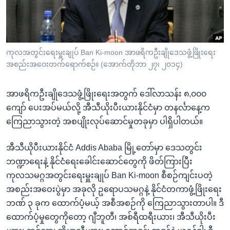
အ
သုတပဒေသာ အင်္ဂလိပ်စာ
ညွန်း
Learning English
စာမျက်နှာ
သို့
ဗွီအိုအေ လူမှုကွန်ယက်များ
ကုလအတွင်းရေးမှူးချုပ် Ban Ki-moon အာဖရိကဦးချိုဒေသဖွံ့ဖြိုးရေး
ကျော်
အစည်းအဝေးတက်ရောက်စဉ်။ (အောက်တိုဘာ ၂၇၊ ၂၀၁၄)
ကြည့်
ရန်
အာဖရိကဦးချိုဒေသဖွံ့ဖြိုးရေးအတွက် ဒေါ်လာသန်း ၈,၀၀၀
ဘာသာစကားများ
ရှာဖွေ
ကျော် ပေးအပ်မယ်လို့ အီသီယိုးပီးယားနိုင်ငံမှာ တနင်္လာနေ့က
ရန်
ကြေညာသွားတဲ့ အစပျိုးလုပ်ဆောင်မှုတခုမှာ ပါရှိပါတယ်။
နေရာ
သို့
အီသီယိုပီးယားနိုင်ငံ Addis Ababa မြို့တော်မှာ ဒေသတွင်း
ကျော်
ဘဏ္ဍာရေးနဲ့ နိုင်ငံရေးခေါင်းဆောင်တွေကို ဖိတ်ကြားပြီး
ရန်
ကုလသမဂ္ဂအတွင်းရေးမှူးချုပ် Ban Ki-moon စီစဉ်ကျင်းပတဲ့
အစည်းအဝေးပွဲမှာ အခုလို ဥရောပသမဂ္ဂနဲ့ နိုင်ငံတကာဖွံ့ဖြိုးရေး
ဘဏ် ၃ ခုက ထောက်ပံ့မယ့် အစီအစဉ်ကို ကြေညာသွားတာပါ။ ဒီ
ထောက်ပံ့မှုတွေကိုတော့ ဂျီဘူတီ၊ အစ်ရီထရီးယား၊ အီသီယိုးပီး