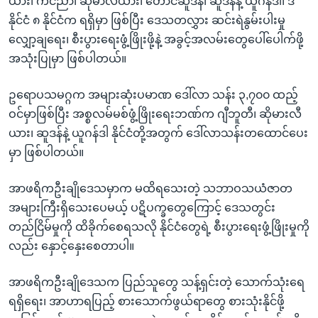
ယား၊ ကင်ညာ၊ ဆိုမာလီယား၊ တောင်ဆူဒန်၊ ဆူဒန်နဲ့ ယူဂန်ဒါ၊ ဒီ
နိုင်ငံ ၈ နိုင်ငံက ရရှိမှာ ဖြစ်ပြီး ဒေသတလွှား ဆင်းရဲနွမ်းပါးမှု
လျှော့ချရေး၊ စီးပွားရေးဖွံ့ဖြိုးဖို့နဲ့ အခွင့်အလမ်းတွေပေါ်ပေါက်ဖို့
အသုံးပြုမှာ ဖြစ်ပါတယ်။
ဥရောပသမဂ္ဂက အများဆုံးပမာဏ ဒေါ်လာ သန်း ၃,၇၀၀ ထည့်
ဝင်မှာဖြစ်ပြီး အစ္စလမ်မစ်ဖွံ့ဖြိုးရေးဘဏ်က ဂျီဘူတီ၊ ဆိုမားလီ
ယား၊ ဆူဒန်နဲ့ ယူဂန်ဒါ နိုင်ငံတို့အတွက် ဒေါ်လာသန်းတထောင်ပေး
မှာ ဖြစ်ပါတယ်။
အာဖရိကဦးချိုဒေသမှာက မထိရသေးတဲ့ သဘာဝသယံဇာတ
အများကြီးရှိသေးပေမယ့် ပဋိပက္ခတွေကြောင့် ဒေသတွင်း
တည်ငြိမ်မှုကို ထိခိုက်စေရသလို နိုင်ငံတွေရဲ့ စီးပွားရေးဖွံ့ဖြိုးမှုကို
လည်း နှောင့်နှေးစေတာပါ။
အာဖရိကဦးချိုဒေသက ပြည်သူတွေ သန့်ရှင်းတဲ့ သောက်သုံးရေ
ရရှိရေး၊ အာဟာရပြည့် စားသောက်ဖွယ်ရာတွေ စားသုံးနိုင်ဖို့