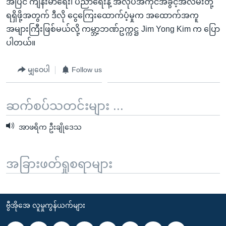
အပြင် ကျန်းမာရေး၊ ပညာရေးနဲ့ အလုပ်အကိုင်အခွင့်အလမ်းတို့
ရရှိဖို့အတွက် ဒီလို ငွေကြေးထောက်ပံ့မှုက အထောက်အကူ
အများကြီးဖြစ်မယ်လို့ ကမ္ဘာ့ဘဏ်ဥက္ကဋ္ဌ Jim Yong Kim က ပြော
ပါတယ်။
မျှဝေပါ
Follow us
ဆက်စပ်သတင်းများ ...
အာဖရိက ဦးချိုဒေသ
အခြားဖတ်ရှုစရာများ
ဗွီအိုအေ လူမှုကွန်ယက်များ