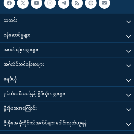
သတင်း
၀န်ဆောင်မှုများ
အပတ်စဉ်ကဏ္ဍများ
အင်္ဂလိပ်သင်ခန်းစာများ
ရေဒီယို
ရုပ်သံအစီအစဉ်နှင့် ဗွီဒီယိုကဏ္ဍများ
ဗွီအိုအေအကြောင်း
ဗွီအိုအေ မိုဘိုင်းလ်အက်ပ်များ ဒေါင်းလုတ်ယူရန်