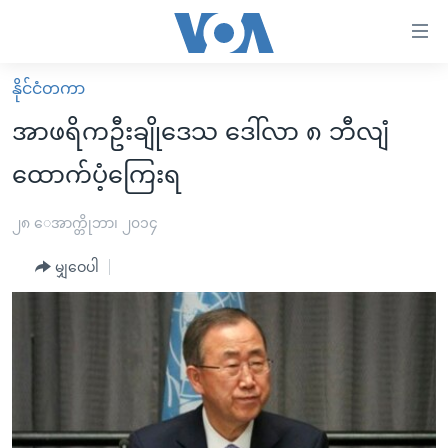
သုံး
ရ
လွယ်ကူ
နိုင်ငံတကာ
မူလစာမျက်နှာ
စေ
အာဖရိကဦးချိုဒေသ ဒေါ်လာ ၈ ဘီလျံ
မြန်မာ
သည့်
ထောက်ပံ့ကြေးရ
ကမ္ဘာ့သတင်းများ
Link
ဗွီဒီယို
နိုင်ငံတကာ
၂၈ ေအာက္တိုဘာ၊ ၂၀၁၄
များ
သတင်းလွတ်လပ်ခွင့်
အမေရိကန်
ပင်မ
မျှဝေပါ
ရပ်ဝန်းတခု လမ်းတခု အလွန်
တရုတ်
အကြောင်းအရာ
သို့
အင်္ဂလိပ်စာလေ့လာမယ်
အစ္စရေး-ပါလက်စတိုင်း
ကျော်
အပတ်စဉ်ကဏ္ဍများ
အမေရိကန်သုံးအီဒီယံ
ကြည့်
ရေဒီယိုနှင့်ရုပ်သံ အချက်အလက်များ
မကြေးမုံရဲ့ အင်္ဂလိပ်စာ
ရေဒီယို
ရန်
ပင်မ
ရေဒီယို/တီဗွီအစီအစဉ်
ရုပ်ရှင်ထဲက အင်္ဂလိပ်စာ
တီဗွီ