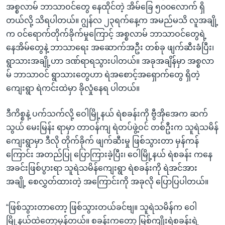
အစ္စလာမ် ဘာသာဝင်တွေ နေထိုင်တဲ့ အိမ်ခြေ ၅၀၀လောက် ရှိ
တယ်လို့ သိရပါတယ်။ ဂျွန်လ ၂၃ရက်နေ့က အမည်မသိ လူအချို့
က ဝင်ရောက်တိုက်ခိုက်မှုကြောင့် အစ္စလာမ် ဘာသာဝင်တွေရဲ့
နေအိမ်တွေနဲ့ ဘာသာရေး အဆောက်အဦး တစ်ခု ဖျက်ဆီးခံပြီး၊
ရွာသားအချို့ဟာ ဒဏ်ရာရသွားပါတယ်။ အခုအချိန်မှာ အစ္စလာ
မ် ဘာသာဝင် ရွာသားတွေဟာ ရဲအစောင့်အရှောက်တွေ ရှိတဲ့
ကျေးရွာ ရဲကင်းထဲမှာ ခိုလှုံနေရ ပါတယ်။
ဒီကိစ္စနဲ့ ပက်သက်လို့ ဝေါမြို့နယ် ရဲစခန်းကို ဗွီအိုအေက ဆက်
သွယ် မေးမြန်း ရာမှာ တာဝန်ကျ ရဲတပ်ဖွဲ့ဝင် တစ်ဦးက သူရဲသမိန်
ကျေးရွာမှာ ဒီလို တိုက်ခိုက် ဖျက်ဆီးမှု ဖြစ်သွားတာ မှန်ကန်
ကြောင်း အတည်ပြု ပြောကြားခဲ့ပြီး၊ ဝေါမြို့နယ် ရဲစခန်း ကနေ
အခင်းဖြစ်ပွားရာ သူရဲသမိန်ကျေးရွာ ရဲစခန်းကို ရဲအင်အား
အချို့ စေလွှတ်ထားတဲ့ အကြောင်းကို အခုလို ပြောပြပါတယ်။
“ဖြစ်သွားတာတော့ ဖြစ်သွားတယ်ခင်ဗျ။ သူရဲသမိန်က ဝေါ
မြို့နယ်ထဲတော့မှန်တယ်။ စခန်းကတော့ မြစ်ကျိုးရဲစခန်းရဲ့