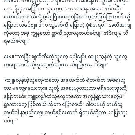
အိမ်ဆောက်ပစ္စည်း ဆိုင်ရောင်းတယ်။ အဲဒီနေ့က သူ အလုပ်လုပ်
နေတုန်းမှာ အပြင်က လူတွေက ဘာသာရေး အဆောက်အဦး
ဆောက်နေတယ်လို့ စွပ်စွဲပြီးတော့ စပြီးတော့ ရန်ဖြစ်ကြတယ် လို့
ပြောတယ်ခင်ဗျ။ ဒါက သူ့အစ်ကို ပြောတဲ့ ပုံစံအရပါ။ အတိအကျ
ကိုတော့ အခု ကျွန်တော် ရွာကို သွားနေတယ်ခင်ဗျ။ အဲဒီကျမှ သိ
ရမယ်ခင်ဗျ။”
မေး။ “လာပြီး ဖျက်ဆီးတဲ့သူတွေ ပေါ့နော်။ ကျူးလွန်တဲ့ သူတွေ
ကရော ဘယ်လိုလူတွေလဲ ဆိုတာ သိရပြီလား ခင်ဗျ။”
“ကျူးလွန်တဲ့သူတွေကတော့ အခုထက်ထိ ရဲဘက်က အရေးယူ
တာ မတွေ့ရသေးဘူး။ သူတို့ အရေးယူထားတာ မရှိသေးဘူးလို့
ပြောတယ်။ ကျူးလွန်တဲ့သူတွေကတော့ အကုန်ရွာသားတွေပဲ။
ရွာသားတွေ ဖြစ်တယ် ဆိုတာ ပြောတယ်။ ဒါပေမယ့် ဘယ်သူ
ဘယ်ဝါ နာမည်တွေ၊ ဘယ်နှစ်ယောက် ရှိတယ်ဆိုတာ မပြောဘူး
ခင်ဗျ။”