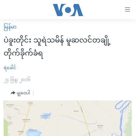
သုံး
ရ
လွယ်ကူ
မြန်မာ
မူလစာမျက်နှာ
စေ
ပဲခူးတိုင်း သူရဲသမိန် မူဆလင်တချို့
မြန်မာ
သည့်
တိုက်ခိုက်ခံရ
ကမ္ဘာ့သတင်းများ
Link
ဗွီဒီယို
နိုင်ငံတကာ
ရဲခေါင်
များ
သတင်းလွတ်လပ်ခွင့်
အမေရိကန်
၂၄ ဇြန္၊ ၂၀၁၆
ပင်မ
ရပ်ဝန်းတခု လမ်းတခု အလွန်
တရုတ်
အကြောင်းအရာ
မျှဝေပါ
သို့
အင်္ဂလိပ်စာလေ့လာမယ်
အစ္စရေး-ပါလက်စတိုင်း
ကျော်
အပတ်စဉ်ကဏ္ဍများ
အမေရိကန်သုံးအီဒီယံ
ကြည့်
ရေဒီယိုနှင့်ရုပ်သံ အချက်အလက်များ
မကြေးမုံရဲ့ အင်္ဂလိပ်စာ
ရေဒီယို
ရန်
ပင်မ
ရေဒီယို/တီဗွီအစီအစဉ်
ရုပ်ရှင်ထဲက အင်္ဂလိပ်စာ
တီဗွီ