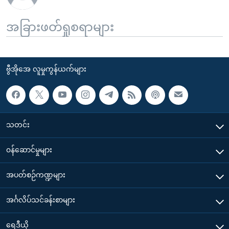
အခြားဖတ်ရှုစရာများ
ဗွီအိုအေ လူမှုကွန်ယက်များ
သတင်း
၀န်ဆောင်မှုများ
အပတ်စဉ်ကဏ္ဍများ
အင်္ဂလိပ်သင်ခန်းစာများ
ရေဒီယို