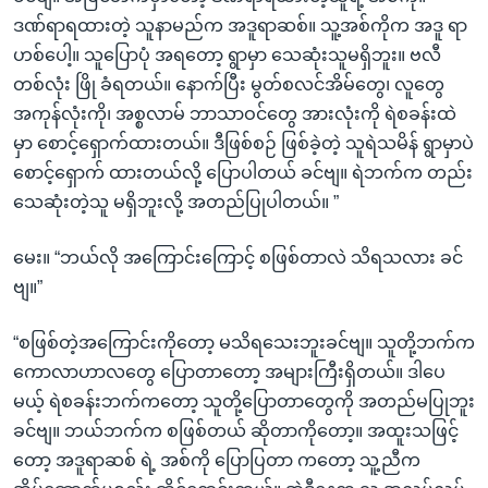
ဒဏ်ရာရထားတဲ့ သူနာမည်က အဒူရာဆစ်။ သူ့အစ်ကိုက အဒူ ရာ
ဟစ်ပေါ့။ သူပြောပုံ အရတော့ ရွာမှာ သေဆုံးသူမရှိဘူး။ ဗလီ
တစ်လုံး ဖြို ခံရတယ်။ နောက်ပြီး မွတ်စလင်အိမ်တွေ၊ လူတွေ
အကုန်လုံးကို၊ အစ္စလာမ် ဘာသာဝင်တွေ အားလုံးကို ရဲစခန်းထဲ
မှာ စောင့်ရှောက်ထားတယ်။ ဒီဖြစ်စဉ် ဖြစ်ခဲ့တဲ့ သူရဲသမိန် ရွာမှာပဲ
စောင့်ရှောက် ထားတယ်လို့ ပြောပါတယ် ခင်ဗျ။ ရဲဘက်က တည်း
သေဆုံးတဲ့သူ မရှိဘူးလို့ အတည်ပြုပါတယ်။ ”
မေး။ “ဘယ်လို အကြောင်းကြောင့် စဖြစ်တာလဲ သိရသလား ခင်
ဗျ။”
“စဖြစ်တဲ့အကြောင်းကိုတော့ မသိရသေးဘူးခင်ဗျ။ သူတို့ဘက်က
ကောလာဟာလတွေ ပြောတာတော့ အများကြီးရှိတယ်။ ဒါပေ
မယ့် ရဲစခန်းဘက်ကတော့ သူတို့ပြောတာတွေကို အတည်မပြုဘူး
ခင်ဗျ။ ဘယ်ဘက်က စဖြစ်တယ် ဆိုတာကိုတော့။ အထူးသဖြင့်
တော့ အဒူရာဆစ် ရဲ့ အစ်ကို ပြောပြတာ ကတော့ သူ့ညီက