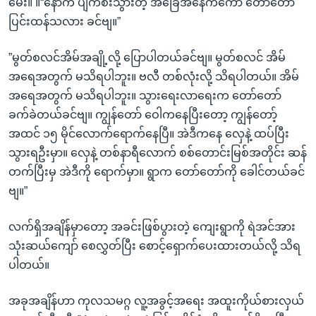
မေး။ ။“နောက် ပျက်စီးသွားတဲ့ အခြေအနေကကော တော်တော်
ပြင်းထန်သလား ခင်ဗျ။”
”မွတ်စလင်အိမ်အချို့လို့ ပြောပါတယ်ခင်ဗျ။ မွတ်စလင် အိမ်
အရေအတွက် မသိရပါဘူး။ ဗလီ တစ်လုံးလို့ သိရပါတယ်။ အိမ်
အရေအတွက် မသိရပါဘူး။ သွားရေးလာရေးက တော်တော်
ခက်ခဲတယ်ခင်ဗျ။ ကျွန်တော် ဝေါကနေပြီးတော့ ကျွန်တော့်
အထင် ၁၅ မိုင်လောက်ရောက်နေပြီ။ အဲဒီကနေ လှေနဲ့ ထပ်ပြီး
သွားရဦးမှာ။ လှေနဲ့ တစ်နာရီလောက် စစ်တောင်းမြစ်အတိုင်း ဆန်
တက်ပြီးမှ အဲဒီကို ရောက်မှာ။ ရွာက တော်တော်ကို ခေါင်တယ်ခင်
ဗျ။”
လက်ရှိအချိန်မှာတော့ အခင်းဖြစ်ပွားတဲ့ ကျေးရွာကို ရဲအင်အား
သုံးဆယ်ကျော် စေလွှတ်ပြီး စောင့်ရှောက်ပေးထားတယ်လို့ သိရ
ပါတယ်။
အခုအချိန်ဟာ ကုလသမဂ္ဂ လူ့အခွင့်အရေး အထူးကိုယ်စားလှယ်