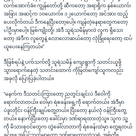
လက်အောက်ခံ။ ကျွန်တော်တို့ ဆီကတော့ အရာရှိက နှစ်ယောက်၊
အခြား အဆင့်က ၁၀ယောက်။ ၁၂ယောက်တော့ အင်အား ထည့်
ပေးလိုက်တယ် ဒီကနေပြီးတော့ပေါ့။ ကျန်တဲ့နေရာတွေကတော့
ပါဦးမှာပေါ့။ မြစ်ကျိုးတို့၊ အဲဒီ သူရဲသမိန်မှာလဲ လူက ရှိသေး
တော့ အဲဒီက လူတွေနဲ့ လောလောဆယ်တော့ လုံခြုံရေးတော့ ထပ်
ယူပေးနေကြတယ်။”
ဒီဖြစ်ရပ်နဲ့ ပက်သက်လို့ သူရဲသမိန် ကျေးရွာကို သတင်းယူဖို့
သွားရောက်နေတဲ့ သတင်းထောက် ကိုမြတ်ကျော်သူကလည်း
အခုလို ပြောပြခဲ့ပါတယ်။
“မနက်က ဒီသတင်းကြားတော့ ညတွင်းချင်းပဲ ဒီဝေါကို
ရောက်လာတယ်။ ဝေါမှာ ရဲစခန်းရှေ့ကို ရောက်တယ်။ အဲဒီမှာ
ပဲခူးတိုင်း ဝန်ကြီးချုပ်တွေ့တယ်။ ပြီးတော့ နယ်လုံ ဝန်ကြီးတွေ့
တယ်။ နောက်ပြီးတော့ ခေါင်းမှာ ဒဏ်ရာရထားတဲ့သူ။ သူက သူ့
ကို မိသားစုဝင်တွေက တွဲခေါ်လာတာကို ရဲစခန်းထဲမှာ တွေ့ရတယ်
ခင်ဗျ။ အပြင်ဘက်မှာတော့ ဒဏ်ရာရထားတဲ့သူရဲ့ အစ်ကို။