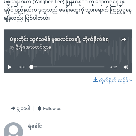
မစ္စယန်ဟီးလီ (Yanghee Lee) မြန်မာနိုင်ငံ ကို ရောက်ရှိနေပြီး
ရခိုင်ပြည်နယ်က ဒုက္ခသည် စခန်းတွေကို သွားရောက် ကြည့်ရှုနေ
ချိန်လည်း ဖြစ်ပါတယ်။
ပဲခူးတိုင်း သူရဲသမိန် မူဆလင်တချို့ တိုက်ခိုက်ခံရ
by
ဗွီအိုအေသတင်းဌာန
No media source currently available
0:00
4:12
တိုက်ရိုက် လင့်ခ်
မျှဝေပါ
Follow us
ရဲခေါင်