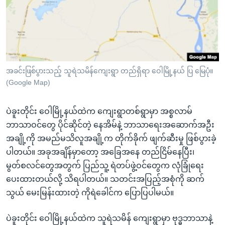
အ
သုတပဒေသာ အင်္ဂလိပ်စာ
ညွန်း
Learning English
စာမျက်နှာ
သို့
ဗွီအိုအေ လူမှုကွန်ယက်များ
ကျော်
ကြည့်
အခင်းဖြစ်ပွားသည့် သူရဲသမိန်ကျေးရွာ တည်ရှိရာ ဝေါမြို့နယ် ပြ မြေပုံ။
(Google Map)
ရန်
ဘာသာစကားများ
ရှာဖွေ
ပဲခူးတိုင်း ဝေါမြို့နယ်ထဲက ကျေးရွာတစ်ရွာမှာ အစ္စလာမ်
ရန်
ဘာသာဝင်တွေ ပိုင်ဆိုင်တဲ့ နေအိမ်နဲ့ ဘာသာရေးအဆောက်အဦး
နေရာ
အချို့ကို အမည်မသိလူအချို့က တိုက်ခိုက် ဖျက်ဆီးမှု ဖြစ်ပွားခဲ့
သို့
ပါတယ်။ အခုအချိန်မှာတော့ အခြေအနေ တည်ငြိမ်နေပြီး၊
ကျော်
မွတ်စလင်တွေအတွက် ပြည်သူ့ ရဲတပ်ဖွဲ့ဝင်တွေက လုံခြုံရေး
ရန်
ပေးထားတယ်လို့ သိရပါတယ်။ သတင်းအပြည့်အစုံကို ဆက်
သွယ် မေးမြန်းထားတဲ့ ကိုရဲခေါင်က ပြောပြပါမယ်။
ပဲခူးတိုင်း ဝေါမြို့နယ်ထဲက သူရဲသမိန် ကျေးရွာမှာ ဗုဒ္ဓဘာသာနဲ့