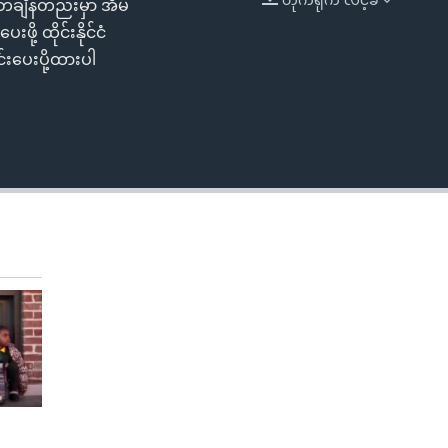
တချိန်တည်းမှာ အိမ်
EMBED
ို့ ထိုင်းနိုင်ငံ
ပေးပို့ထားပါ