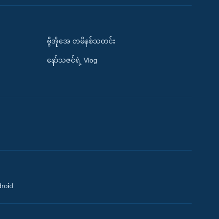
ဗွီအိုအေ တမိနစ်သတင်း
နော်သဇင်ရဲ့ Vlog
droid