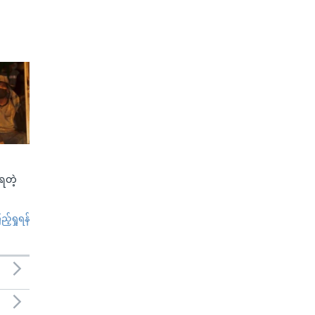
်ရတဲ့
်ရှုရန်