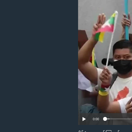
သုတပဒေသာ အင်္ဂလိပ်စာ
အ
ညွန်း
စာမျက်နှာ
သို့
ကျော်
ကြည့်
ရန်
ရှာဖွေ
ရန်
နေရာ
သို့
ကျော်
ရန်
0:00