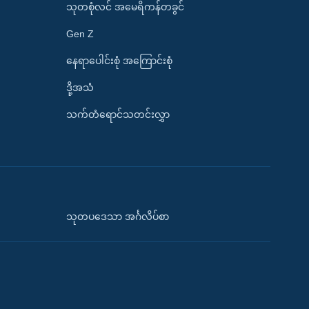
သုတစုံလင် အမေရိကန်တခွင်
Gen Z
နေရာပေါင်းစုံ အကြောင်းစုံ
ဒို့အသံ
သက်တံရောင်သတင်းလွှာ
သုတပဒေသာ အင်္ဂလိပ်စာ