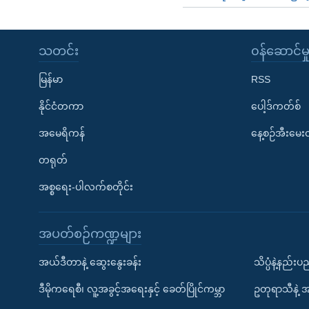
သတင်း
၀န်ဆောင်မှ
မြန်မာ
RSS
နိုင်ငံတကာ
ပေါ့ဒ်ကတ်စ်
အမေရိကန်
နေ့စဉ်အီးမေ
တရုတ်
အစ္စရေး-ပါလက်စတိုင်း
အပတ်စဉ်ကဏ္ဍများ
အယ်ဒီတာနဲ့ ဆွေးနွေးခန်း
သိပ္ပံနဲ့နည်း
ဒီမိုကရေစီ၊ လူ့အခွင့်အရေးနှင့် ခေတ်ပြိုင်ကမ္ဘာ
ဥတုရာသီနဲ့ 