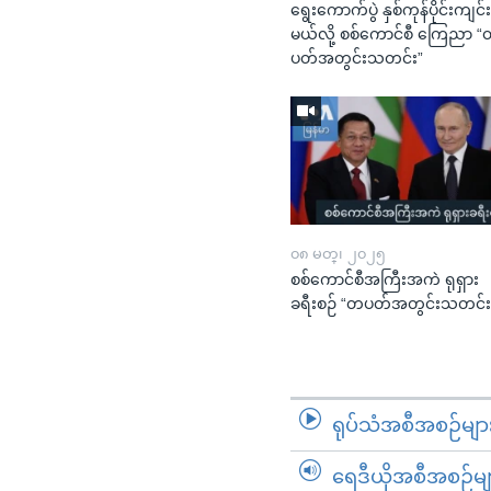
ရွေးကောက်ပွဲ နှစ်ကုန်ပိုင်းကျင်
မယ်လို့ စစ်ကောင်စီ ကြေညာ 
ပတ်အတွင်းသတင်း”
၀၈ မတ္၊ ၂၀၂၅
စစ်ကောင်စီအကြီးအကဲ ရုရှား
ခရီးစဉ် “တပတ်အတွင်းသတင်း
ရုပ်သံအစီအစဉ်မျာ
ရေဒီယိုအစီအစဉ်မျ