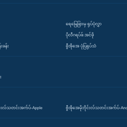
ရေမြေခြားမှ ရုပ်ပုံလွှာ
ပိုလီဂရပ်ဖ်.အင်ဖို
်းခန်း
ဗွီအိုအေ ပုံပြရုပ်သံ
း
ိုင်းလ်သတင်းအက်ပ်-Apple
ဗွီအိုအေမိုဘိုင်းလ်သတင်းအက်ပ်-An