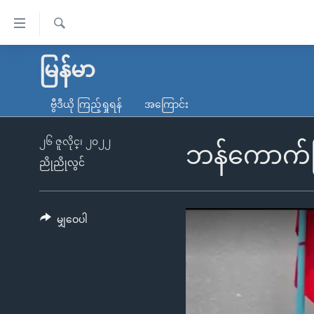
သုံး
ရ
ရှာဖွေ
လွယ်ကူ
မူလစာမျက်နှာ
မြန်မာ
ရ
စေ
မြန်မာ
လာ
ဗွီဒီယို ကြည့်ရှုရန်
အကြောင်း
သည့်
ဒ်
ကမ္ဘာ့သတင်းများ
Link
ဗွီဒီယို
နိုင်ငံတကာ
၂၆ ဇူလိုင္၊ ၂၀၂၂
ဘန်ကောက်မြန
များ
ညိုညိုလွင်
သတင်းလွတ်လပ်ခွင့်
အမေရိကန်
ပင်မ
ရပ်ဝန်းတခု လမ်းတခု အလွန်
တရုတ်
အကြောင်းအရာ
အင်္ဂလိပ်စာလေ့လာမယ်
အစ္စရေး-ပါလက်စတိုင်း
မျှဝေပါ
သို့
အပတ်စဉ်ကဏ္ဍများ
အမေရိကန်သုံးအီဒီယံ
ကျော်
ကြည့်
ရေဒီယိုနှင့်ရုပ်သံ အချက်အလက်များ
မကြေးမုံရဲ့ အင်္ဂလိပ်စာ
ရေဒီယို
ရန်
ရေဒီယို/တီဗွီအစီအစဉ်
ရုပ်ရှင်ထဲက အင်္ဂလိပ်စာ
တီဗွီ
ပင်မ