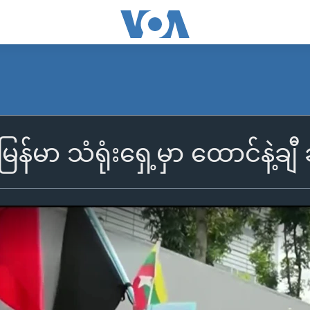
်မာ သံရုံးရှေ့မှာ ထောင်နဲ့ချီ 