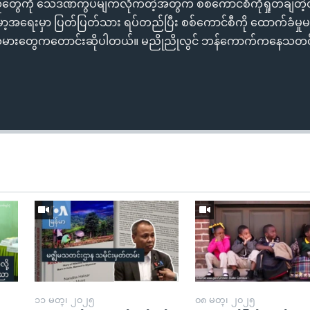
းသူတွေကို သေဒဏ်ကွပ်မျက်လိုက်တဲ့အတွက် စစ်ကောင်စီကိုရှုတ်ချတဲ့
မြန်မာ့အရေးမှာ ပြတ်ပြတ်သား ရပ်တည်ပြီး စစ်ကောင်စီကို ထောက်ခံမှုမပေးဖ
ပ်သမားတွေကတောင်းဆိုပါတယ်။ မညိုညိုလွင် ဘန်ကောက်ကနေသတင်း
၁၁ မတ္၊ ၂၀၂၅
၀၈ မတ္၊ ၂၀၂၅