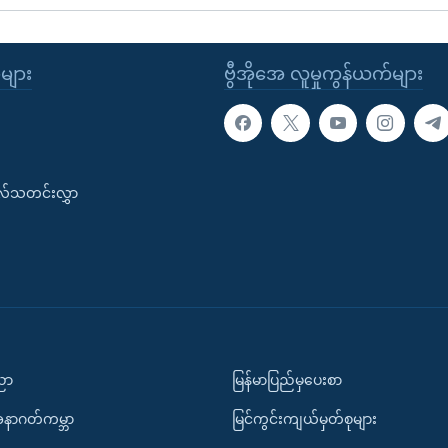
ုများ
ဗွီအိုအေ လူမှုကွန်ယက်များ
းလ်သတင်းလွှာ
ပညာ
မြန်မာပြည်မှပေးစာ
အနာဂတ်ကမ္ဘာ
မြင်ကွင်းကျယ်မှတ်စုများ