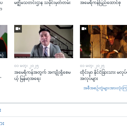
းပ
မဇ္ဈိမသတင်းဌာန သမိုင်းမှတ်တမ်း
အမေရိကန်ပြည်ထောင်စု
“တ
၀၁ မတ္၊ ၂၀၂၅
၀၁ မတ္၊ ၂၀၂၅
အမေရိကန်အတွက် အကျိုးရှိစေမ
ထိုင်းမှာ နိုင်ငံခြားသား မလုပ
”
ယ့် မြန်မာ့အရေး
အလုပ်များ
အစီအစဉ်တွဲများအားလုံးကြည့
း
ား