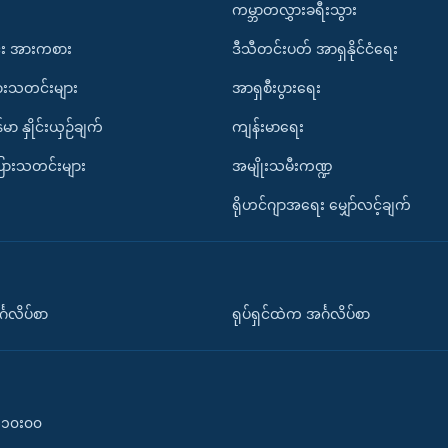
ကမ္ဘာတလွှားခရီးသွား
း အားကစား
ဒီသီတင်းပတ် အာရှနိုင်ငံရေး
ားသတင်းများ
အာရှစီးပွားရေး
်မာ နှိုင်းယှဉ်ချက်
ကျန်းမာရေး
ပြားသတင်းများ
အမျိုးသမီးကဏ္ဍ
ရိုဟင်ဂျာအရေး မျှော်လင့်ချက်
်္ဂလိပ်စာ
ရုပ်ရှင်ထဲက အင်္ဂလိပ်စာ
၀-၁၀း၀၀