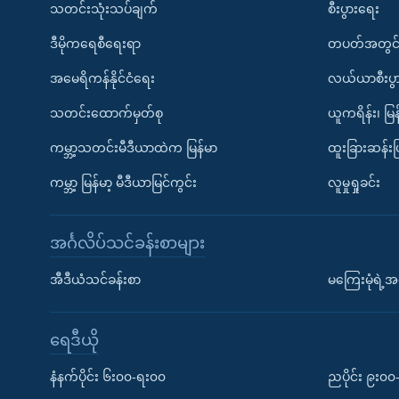
သတင်းသုံးသပ်ချက်
စီးပွားရေး
ဒီမိုကရေစီရေးရာ
တပတ်အတွင်
အမေရိကန်နိုင်ငံရေး
လယ်ယာစီးပွ
သတင်းထောက်မှတ်စု
ယူကရိန်း၊ မြန
ကမ္ဘာ့သတင်းမီဒီယာထဲက မြန်မာ
ထူးခြားဆန်း
ကမ္ဘာ့ မြန်မာ့ မီဒီယာမြင်ကွင်း
လူမှုရှုခင်း
အင်္ဂလိပ်သင်ခန်းစာများ
အီဒီယံသင်ခန်းစာ
မကြေးမုံရဲ့အင
ရေဒီယို
နံနက်ပိုင်း ၆း၀၀-ရး၀၀
ညပိုင်း ၉း၀