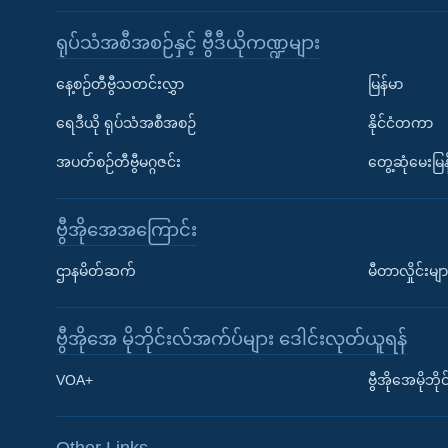
ရုပ်သံအစီအစဉ်နှင့် ဗွီဒီယိုကဏ္ဍများ
နေ့စဉ်တီဗွီသတင်းလွှာ
မြန်မာ
ရေဒီယို ရုပ်သံအစီအစဉ်
နိုင်ငံတကာ
အပတ်စဉ်တီဗွီမဂ္ဂဇင်း
တွေ့ဆုံမေးမြန
ဗွီအိုအေအကြောင်း
ဌာနမိတ်ဆက်
မီတာလှိုင်းမျာ
ဗွီအိုအေ မိုဘိုင်းလ်အက်ပ်များ ဒေါင်းလုတ်ယူရန်
Learning English
VOA+
ဗွီအိုအေမိုဘ
ဗွီအိုအေ လူမှုကွန်ယက်များ
Other Links