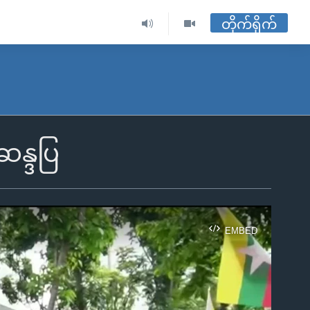
တိုက်ရိုက်
ဆန္ဒပြ
EMBED