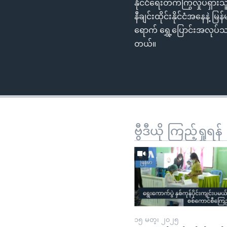
နိုင်ငံရေးတက်ကြွလှုပ်ရှာ
နီချင်းထိုင်းနိုင်ငံအနေနဲ့ 
ရောက် ရွှေ့ပြောင်းအလု
တယ်။
ဗွီဒီယို ကြည့်ရှုရန်
၁၅ မတ္၊ ၂၀၂၅